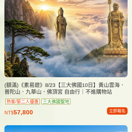
(額滿)《素易遊》8/23【三大佛國10日】黃山雲海．
普陀山．九華山．佛頂宮 自由行｜不進購物站
熟客/第二人優惠
三大佛國聖地
立即報名
57,800
NT$