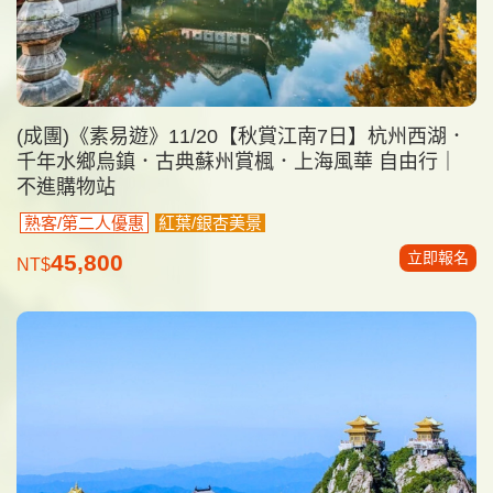
(成團)《素易遊》11/20【秋賞江南7日】杭州西湖．
千年水鄉烏鎮．古典蘇州賞楓．上海風華 自由行｜
不進購物站
熟客/第二人優惠
紅葉/銀杏美景
立即報名
45,800
NT$