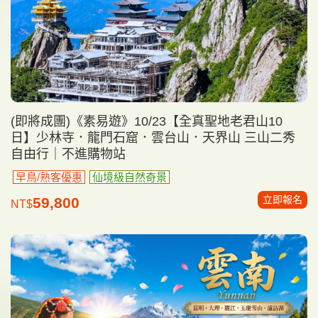
(即將成團)《素易遊》10/23【全真聖地老君山10
日】少林寺．龍門石窟．雲台山．天界山 三山二秀
自由行｜不進購物站
早鳥/熟客優惠
仙境級自然奇景
立即報名
59,800
NT$