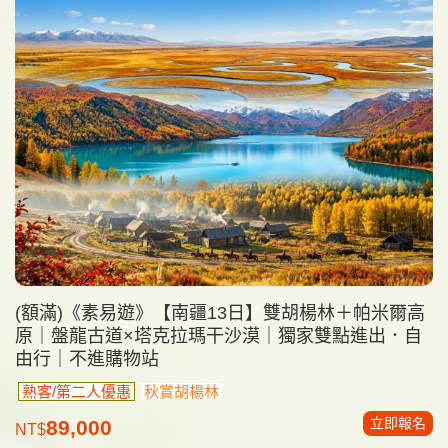
(額滿)《素易遊》【南疆13日】雙胡楊林＋帕米爾高
原｜盤龍古道×塔克拉瑪干沙漠｜獨家雙點進出．自
由行｜不進購物站
熟客/第二人優惠
秋賞胡楊林
立即報名
89,000
NT$