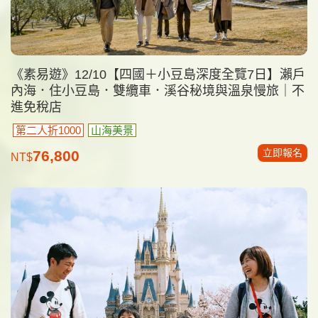
《素易遊》12/10【四國＋小豆島深度全覽7日】瀨戶
內海．住小豆島．雙纜車．溪谷秘境與溫泉慢旅｜不
進免稅店
第二人折1000
山海美景
立即報名
76,800
NT$