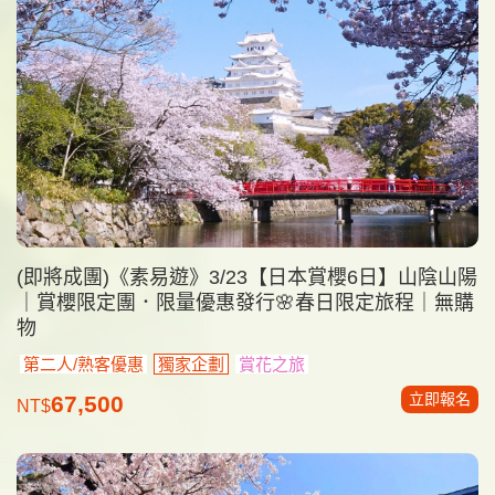
(即將成團)《素易遊》3/23【日本賞櫻6日】山陰山陽
｜賞櫻限定團．限量優惠發行🌸春日限定旅程｜無購
物
第二人/熟客優惠
獨家企劃
賞花之旅
立即報名
67,500
NT$