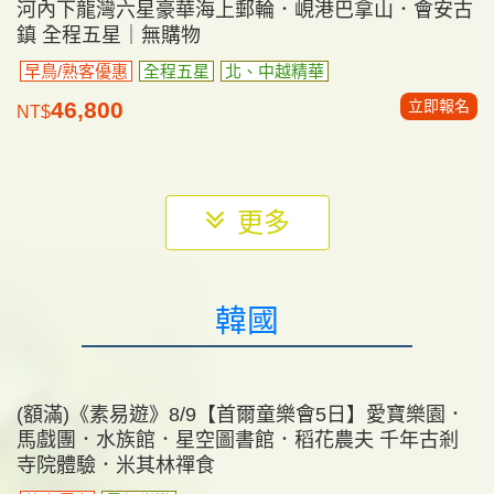
(確定成團)《素易遊》11/14【北越沙壩6日】龍雲玻
璃天空步道．番西邦纜車．臥鋪火車．下龍灣五星遊
船．安子山 全程五星
熟客優惠
全程五星
佛教聖地
立即報名
45,900
NT$