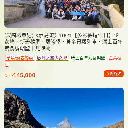
(成團徵單男)《素易遊》10/21【多彩德瑞10日】少
女峰．新天鵝堡．羅騰堡．黃金景觀列車．瑞士百年
素食餐朝聖｜無購物
早鳥/熟客優惠
歐洲之巔少女峰
瑞士百年素食朝聖
金黃楓
紅
立即報名
145,000
NT$