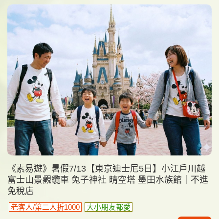
《素易遊》暑假7/13【東京迪士尼5日】小江戶川越
富士山景觀纜車 兔子神社 晴空塔 墨田水族館｜不進
免稅店
老客人/第二人折1000
大小朋友都愛