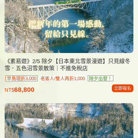
《素易遊》2/5 除夕【日本東北雪景漫遊】只見線冬
雪．五色沼雪景散策｜不進免稅店
早鳥現折3,000
老客人/雙人再折1,000
除夕出發！
立即報名
68,800
NT$