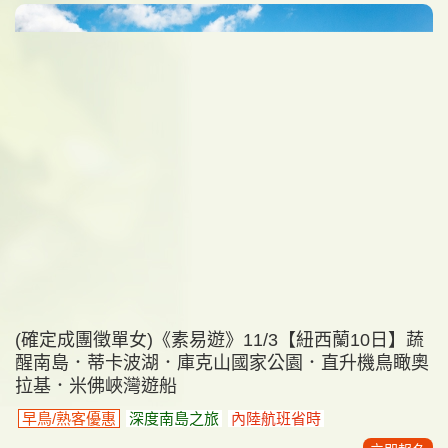
(確定成團徵單女)《素易遊》11/3【紐西蘭10日】蔬
醒南島．蒂卡波湖．庫克山國家公園．直升機鳥瞰奧
拉基．米佛峽灣遊船
早鳥/熟客優惠
深度南島之旅
內陸航班省時