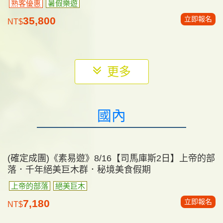
(最後一位單女)《素易遊》12/2 【北中越全覽7日】
河內下龍灣六星豪華海上郵輪．峴港巴拿山．會安古
鎮 全程五星｜無購物
早鳥/熟客優惠
全程五星
北、中越精華
立即報名
46,800
NT$
韓國
(額滿)《素易遊》8/9【首爾童樂會5日】愛寶樂園．
馬戲團．水族館．星空圖書館．稻花農夫 千年古剎
寺院體驗．米其林禪食
熟客優惠
暑假樂遊
立即報名
35,800