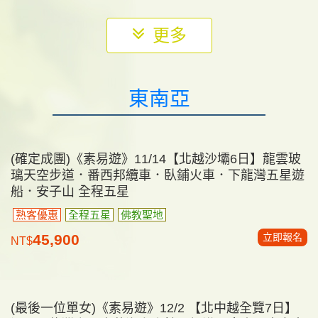
《素易遊》6/1【深度土耳其10日】洞穴飯店 獨家卡
帕多奇亞3晚．熱氣球．伊斯坦堡．棉堡．雙飛精華
之旅
早鳥/熟客優惠
兩段國內航班
獨家3晚連泊卡帕多奇亞
立即報名
96,800
NT$
更多
東南亞