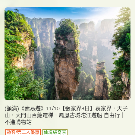
(額滿)《素易遊》11/10【張家界8日】袁家界．天子
山．天門山百龍電梯．鳳凰古城沱江遊船 自由行｜
不進購物站
熟客/第二人優惠
仙境級奇景