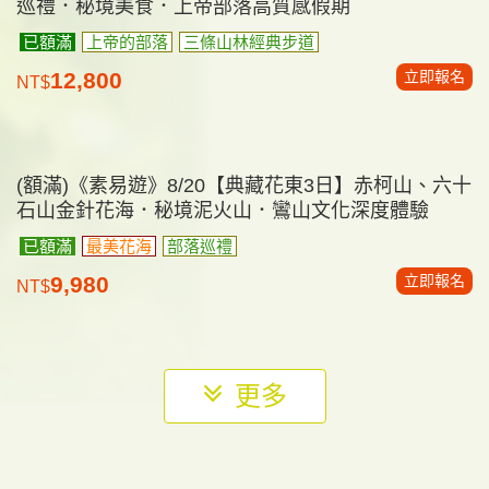
《素易遊》【南橫花東3日】南橫秘境．霧鹿峽谷．
向陽森林．埡口．秘境泥火山．鸞山文化深度體驗
南橫之美
傳奇公路
部落巡禮
立即報名
9,980
NT$
《素易遊》2/16【司馬庫斯賞櫻2日】一年一會的粉
紅山谷．司馬庫斯櫻花季限定
賞櫻限定
上帝的部落
絕美巨木
立即報名
7,880
NT$
(額滿)《素易遊》8/9【司馬庫斯3日】千年巨木典藏
巡禮．秘境美食．上帝部落高質感假期
已額滿
上帝的部落
三條山林經典步道