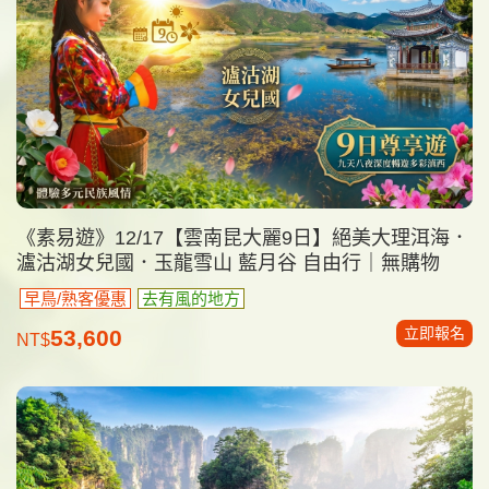
《素易遊》12/17【雲南昆大麗9日】絕美大理洱海．
瀘沽湖女兒國．玉龍雪山 藍月谷 自由行｜無購物
早鳥/熟客優惠
去有風的地方
立即報名
53,600
NT$