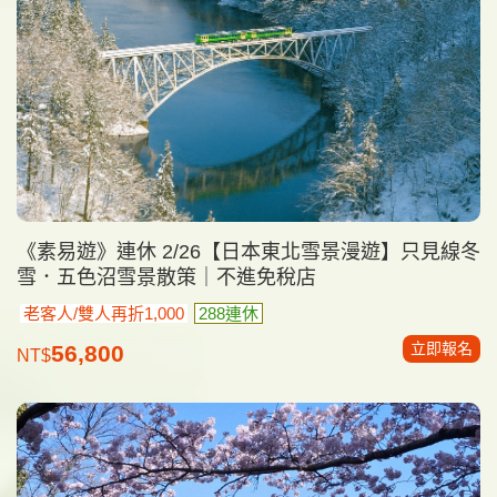
《素易遊》連休 2/26【日本東北雪景漫遊】只見線冬
雪．五色沼雪景散策｜不進免稅店
老客人/雙人再折1,000
288連休
立即報名
56,800
NT$