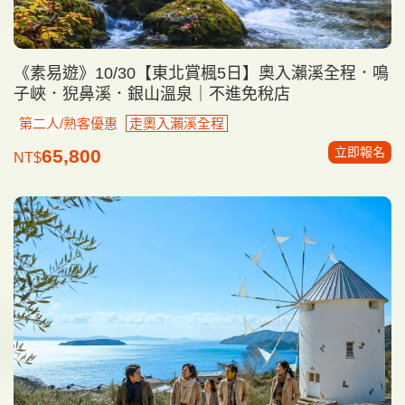
《素易遊》10/30【東北賞楓5日】奧入瀨溪全程．鳴
子峽．猊鼻溪．銀山溫泉｜不進免稅店
第二人/熟客優惠
走奧入瀨溪全程
立即報名
65,800
NT$