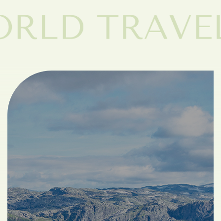
立即報名
12,800
NT$
(額滿)《素易遊》8/20【典藏花東3日】赤柯山、六十
石山金針花海．秘境泥火山．鸞山文化深度體驗
已額滿
最美花海
部落巡禮
立即報名
9,980
NT$
更多