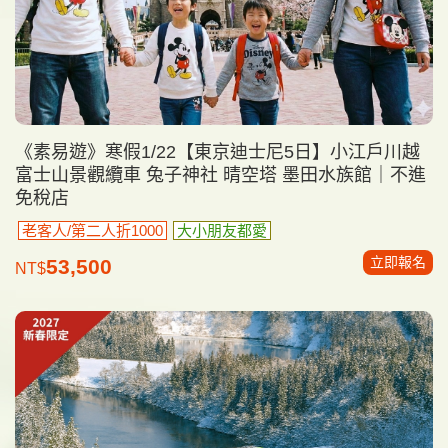
《素易遊》寒假1/22【東京迪士尼5日】小江戶川越
富士山景觀纜車 兔子神社 晴空塔 墨田水族館｜不進
免稅店
老客人/第二人折1000
大小朋友都愛
立即報名
53,500
NT$