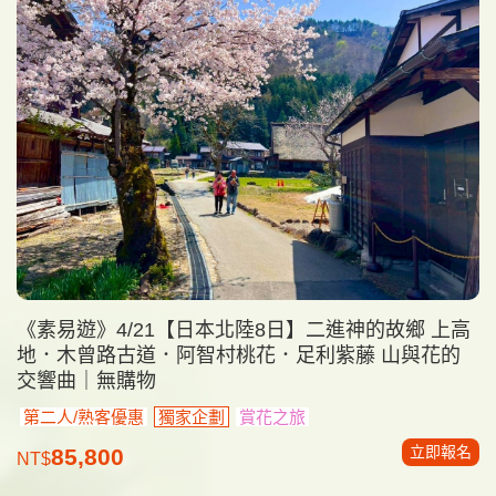
《素易遊》4/21【日本北陸8日】二進神的故鄉 上高
地．木曾路古道．阿智村桃花．足利紫藤 山與花的
交響曲｜無購物
第二人/熟客優惠
獨家企劃
賞花之旅
立即報名
85,800
NT$