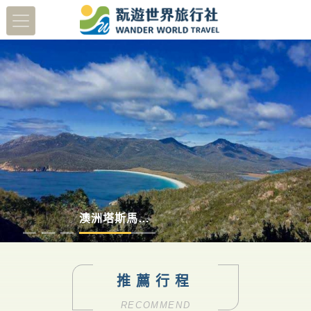
多彩德瑞
日本北陸賞櫻8日
澳洲塔斯馬尼亞
蔬醒南島
推薦行程
RECOMMEND