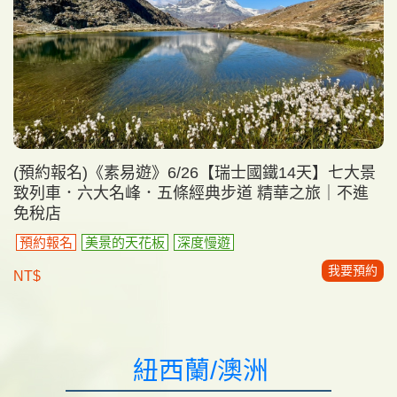
(預約報名)《素易遊》6/26【瑞士國鐵14天】七大景
致列車．六大名峰．五條經典步道 精華之旅｜不進
免稅店
預約報名
美景的天花板
深度慢遊
我要預約
NT$
紐西蘭/澳洲