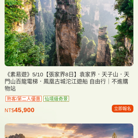
《素易遊》5/10【張家界8日】袁家界．天子山．天
門山百龍電梯．鳳凰古城沱江遊船 自由行｜不進購
物站
熟客/第二人優惠
仙境級奇景
立即報名
45,900
NT$