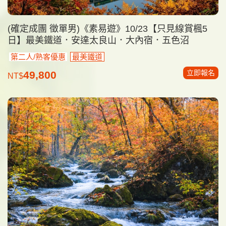
(確定成團 徵單男)《素易遊》10/23【只見線賞楓5
日】最美鐵道．安達太良山．大內宿．五色沼
第二人/熟客優惠
最美鐵道
立即報名
49,800
NT$