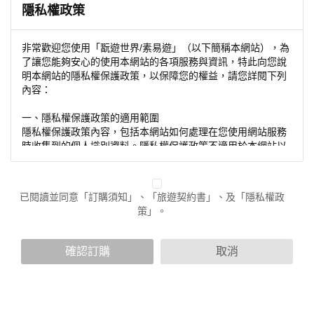
隱私權政策
非常歡迎您使用「翫遊世界/素易遊」（以下簡稱本網站），為
了讓您能夠安心的使用本網站的各項服務與資訊，特此向您說
明本網站的隱私權保護政策，以保障您的權益，請您詳閱下列
內容：
一、隱私權保護政策的適用範圍
隱私權保護政策內容，包括本網站如何處理在您使用網站服務
時收集到的個人識別資料。隱私權保護政策不適用於本網站以
外的相關連結網站，也不適用於非本網站所委託或參與管理的
人員。
已閱讀並同意「訂購須知」、「旅遊契約書」、及「隱私權政
二、個人資料的蒐集、處理及利用方式
策」。
當您造訪本網站或使用本網站所提供之功能服務時，我們將視
該服務功能性質，請您提供必要的個人資料，並在該特定目的
範圍內處理及利用您的個人資料；非經您書面同意，本網站不
確認訂購
取消
會將個人資料用於其他用途。
本網站在您使用服務信箱、問卷調查等互動性功能時，會保留
您所提供的姓名、電子郵件地址、聯絡方式及使用時間等。
於一般瀏覽時，伺服器會自行記錄相關行徑，包括您使用連線