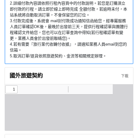
2.詳細付款內容請依照行程內容頁中的付款說明。若您是訂購須立
即付款的行程，請立即於線上即時完成 全額付款，若逾時未付，本
站系統將自動取消訂單，不會保留您的訂位。
3.付款完成後，系統會 mail封付款成功通知信函給您，經專屬服務
人員訂單確認OK後，最晚於出發前三天，提供行程確認單與團體行
程確認文件給您，您也可以在訂單查詢中得知(若行程確認單有變
更，業務人員會於出發前聯絡您)。
4.若有需要『旅行業代收轉付收據』，請通知業務人員email到您的
信箱。
5.取消訂單/退貨依照旅遊契約、金流等相關規定辦理。
國外旅遊契約
下載