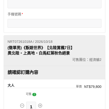
手機號碼
NRT07261018A / 2026/10/18
(徵單男)《翫遊世界》【北陸賞楓7日】
奧北陸・上高地・白馬紅葉秋色絕景
可售團位：經濟艙
2
請確認訂購內容
大人
NT$79,800
可售
2
1