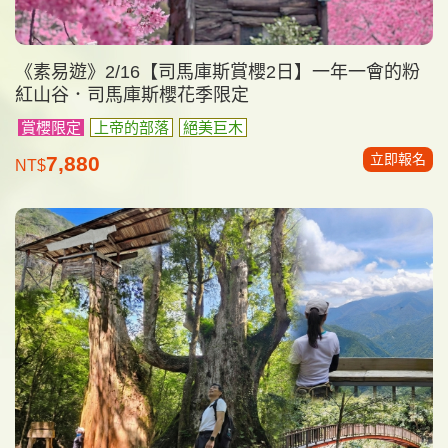
《素易遊》2/16【司馬庫斯賞櫻2日】一年一會的粉
紅山谷．司馬庫斯櫻花季限定
賞櫻限定
上帝的部落
絕美巨木
立即報名
7,880
NT$