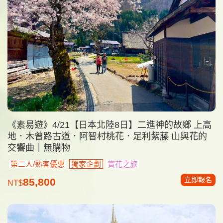
《素易遊》4/21【日本北陸8日】二進神的故鄉 上高
地．木曾路古道．阿智村桃花．足利紫藤 山與花的
交響曲｜無購物
第二人/熟客優惠
獨家企劃
賞花之旅
立即報名
85,800
NT$