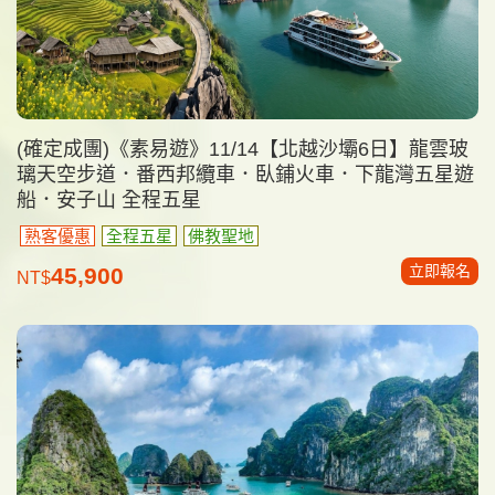
(確定成團)《素易遊》11/14【北越沙壩6日】龍雲玻
璃天空步道．番西邦纜車．臥鋪火車．下龍灣五星遊
船．安子山 全程五星
熟客優惠
全程五星
佛教聖地
立即報名
45,900
NT$