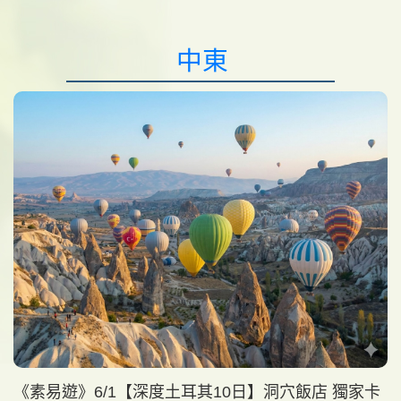
中東
《素易遊》6/1【深度土耳其10日】洞穴飯店 獨家卡