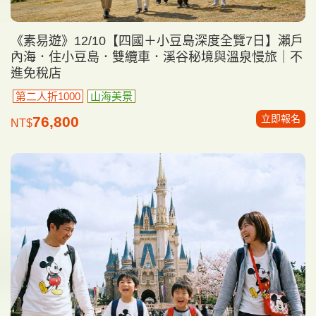
《素易遊》12/10【四國＋小豆島深度全覽7日】瀨戶
內海．住小豆島．雙纜車．溪谷秘境與溫泉慢旅｜不
進免稅店
第二人折1000
山海美景
立即報名
76,800
NT$