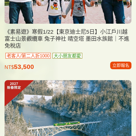
《素易遊》寒假1/22【東京迪士尼5日】小江戶川越
富士山景觀纜車 兔子神社 晴空塔 墨田水族館｜不進
免稅店
老客人/第二人折1000
大小朋友都愛
立即報名
53,500
NT$