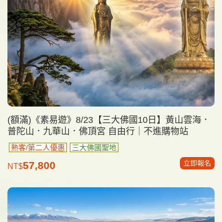
(額滿)《素易遊》8/23【三大佛國10日】黃山雲海．
普陀山．九華山．佛頂宮 自由行｜不進購物站
熟客/第二人優惠
三大佛國聖地
立即報名
57,800
NT$