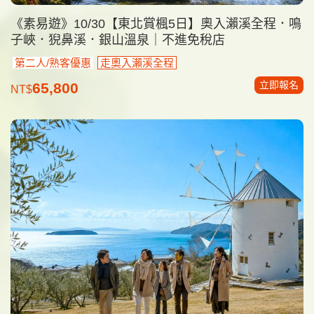
《素易遊》10/30【東北賞楓5日】奧入瀨溪全程．鳴
子峽．猊鼻溪．銀山溫泉｜不進免稅店
第二人/熟客優惠
走奧入瀨溪全程
立即報名
65,800
NT$