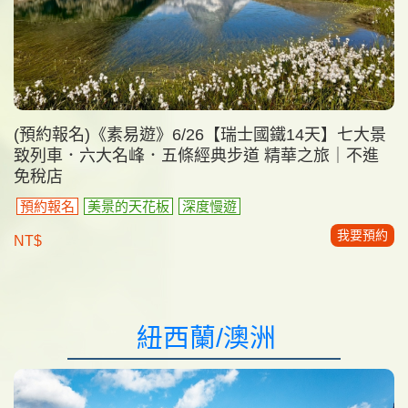
(預約報名)《素易遊》6/26【瑞士國鐵14天】七大景
致列車．六大名峰．五條經典步道 精華之旅｜不進
免稅店
預約報名
美景的天花板
深度慢遊
我要預約
NT$
紐西蘭/澳洲