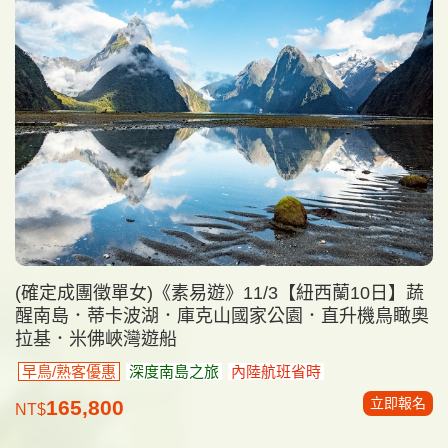
(確定成團徵單女)《素易遊》11/3【紐西蘭10日】蔬
醒南島．蒂卡波湖．庫克山國家公園．直升機鳥瞰奧
拉基．米佛峽灣遊船
早鳥/熟客優惠
深度南島之旅
內陸航班省時
立即報名
165,800
NT$