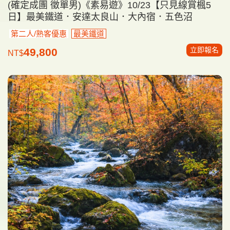
(確定成團 徵單男)《素易遊》10/23【只見線賞楓5
日】最美鐵道．安達太良山．大內宿．五色沼
第二人/熟客優惠
最美鐵道
立即報名
49,800
NT$