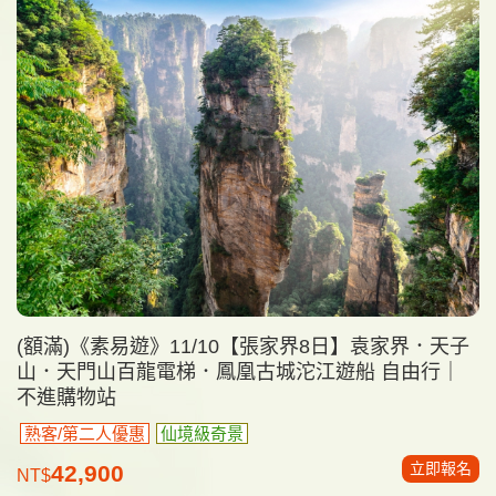
(額滿)《素易遊》11/10【張家界8日】袁家界．天子
山．天門山百龍電梯．鳳凰古城沱江遊船 自由行｜
不進購物站
熟客/第二人優惠
仙境級奇景
立即報名
42,900
NT$