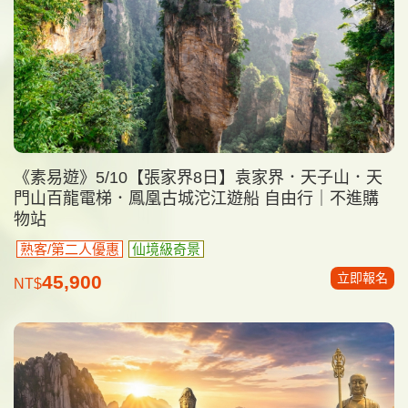
《素易遊》5/10【張家界8日】袁家界．天子山．天
門山百龍電梯．鳳凰古城沱江遊船 自由行｜不進購
物站
熟客/第二人優惠
仙境級奇景
立即報名
45,900
NT$