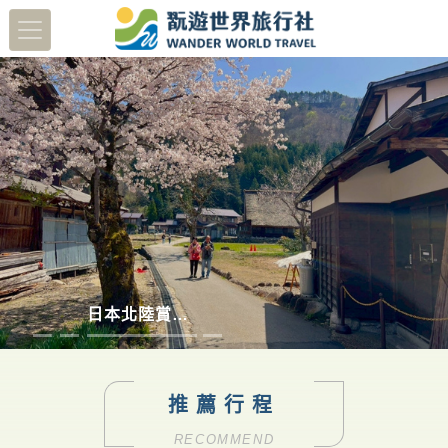
蔬醒南島
多彩德瑞
澳洲塔斯馬尼亞
日本北陸賞櫻8日
推薦行程
RECOMMEND