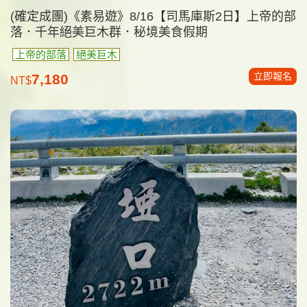
(確定成團)《素易遊》8/16【司馬庫斯2日】上帝的部
落．千年絕美巨木群．秘境美食假期
上帝的部落
絕美巨木
立即報名
7,180
NT$