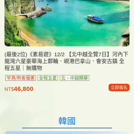
(最後2位)《素易遊》12/2 【北中越全覽7日】河內下
龍灣六星豪華海上郵輪．峴港巴拿山．會安古鎮 全
程五星｜無購物
早鳥/熟客優惠
全程五星
北、中越精華
立即報名
46,800
NT$
韓國