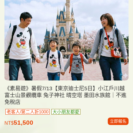
《素易遊》暑假7/13【東京迪士尼5日】小江戶川越
富士山景觀纜車 兔子神社 晴空塔 墨田水族館｜不進
免稅店
老客人/第二人折1000
大小朋友都愛
立即報名
51,500
NT$