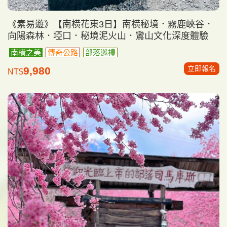
《素易遊》【南橫花東3日】南橫秘境．霧鹿峽谷．
向陽森林．埡口．秘境泥火山．鸞山文化深度體驗
南橫之美
傳奇公路
部落巡禮
立即報名
9,980
NT$