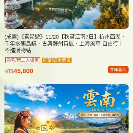
(成團)《素易遊》11/20【秋賞江南7日】杭州西湖．
千年水鄉烏鎮．古典蘇州賞楓．上海風華 自由行｜
不進購物站
熟客/第二人優惠
紅葉/銀杏美景
立即報名
45,800
NT$