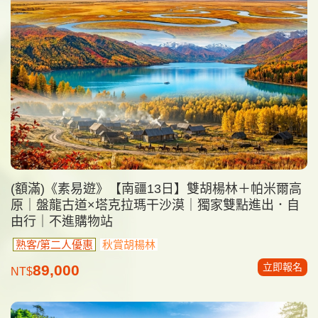
(額滿)《素易遊》【南疆13日】雙胡楊林＋帕米爾高
原｜盤龍古道×塔克拉瑪干沙漠｜獨家雙點進出．自
由行｜不進購物站
熟客/第二人優惠
秋賞胡楊林
立即報名
89,000
NT$