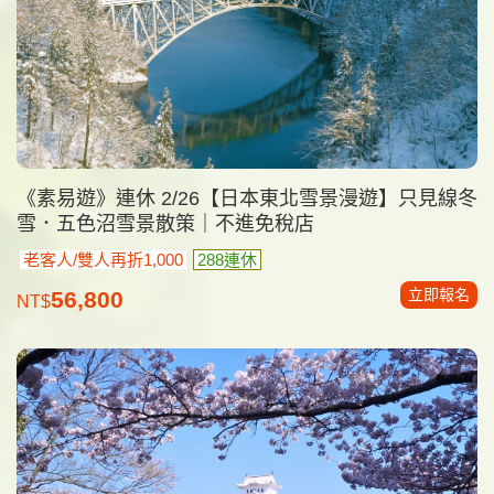
《素易遊》連休 2/26【日本東北雪景漫遊】只見線冬
雪．五色沼雪景散策｜不進免稅店
老客人/雙人再折1,000
288連休
立即報名
56,800
NT$