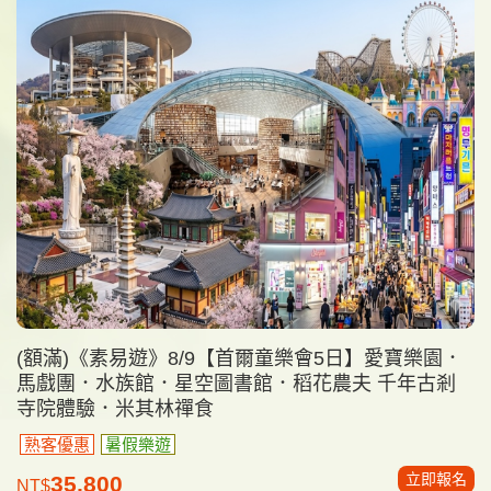
(額滿)《素易遊》8/9【首爾童樂會5日】愛寶樂園．
馬戲團．水族館．星空圖書館．稻花農夫 千年古剎
寺院體驗．米其林禪食
熟客優惠
暑假樂遊
立即報名
35,800
NT$