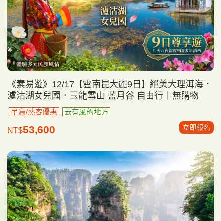
《素易遊》12/17【雲南昆大麗9日】絕美大理洱海．
瀘沽湖女兒國．玉龍雪山 藍月谷 自由行｜無購物
早鳥/熟客優惠
去有風的地方
立即報名
53,600
NT$