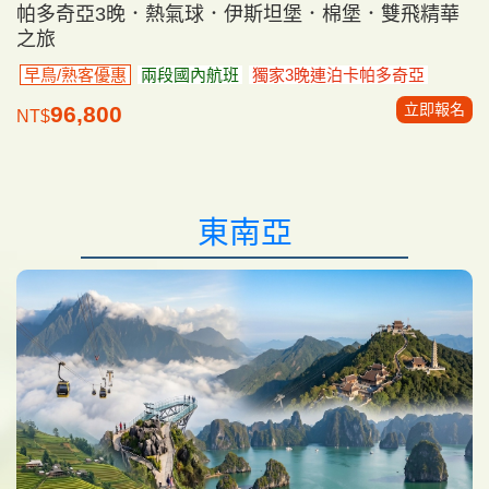
帕多奇亞3晚．熱氣球．伊斯坦堡．棉堡．雙飛精華
之旅
早鳥/熟客優惠
兩段國內航班
獨家3晚連泊卡帕多奇亞
立即報名
96,800
NT$
東南亞