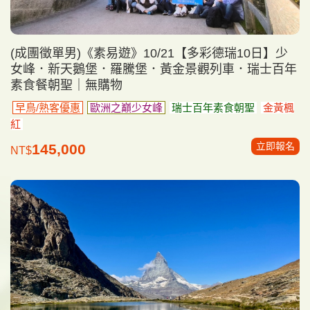
(成團徵單男)《素易遊》10/21【多彩德瑞10日】少
女峰．新天鵝堡．羅騰堡．黃金景觀列車．瑞士百年
素食餐朝聖｜無購物
早鳥/熟客優惠
歐洲之巔少女峰
瑞士百年素食朝聖
金黃楓
紅
立即報名
145,000
NT$