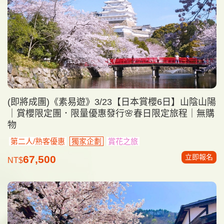
(即將成團)《素易遊》3/23【日本賞櫻6日】山陰山陽
｜賞櫻限定團．限量優惠發行🌸春日限定旅程｜無購
物
第二人/熟客優惠
獨家企劃
賞花之旅
立即報名
67,500
NT$