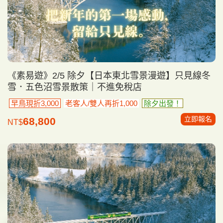
《素易遊》2/5 除夕【日本東北雪景漫遊】只見線冬
雪．五色沼雪景散策｜不進免稅店
早鳥現折3,000
老客人/雙人再折1,000
除夕出發！
立即報名
68,800
NT$