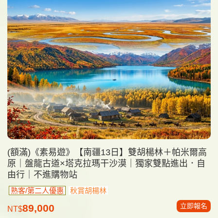
(額滿)《素易遊》【南疆13日】雙胡楊林＋帕米爾高
原｜盤龍古道×塔克拉瑪干沙漠｜獨家雙點進出．自
由行｜不進購物站
熟客/第二人優惠
秋賞胡楊林
立即報名
89,000
NT$