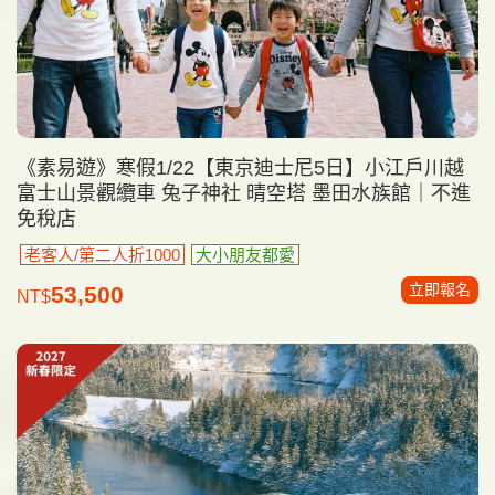
《素易遊》寒假1/22【東京迪士尼5日】小江戶川越
富士山景觀纜車 兔子神社 晴空塔 墨田水族館｜不進
免稅店
老客人/第二人折1000
大小朋友都愛
立即報名
53,500
NT$