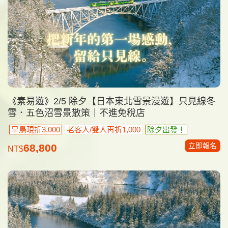
《素易遊》2/5 除夕【日本東北雪景漫遊】只見線冬
雪．五色沼雪景散策｜不進免稅店
早鳥現折3,000
老客人/雙人再折1,000
除夕出發！
立即報名
68,800
NT$