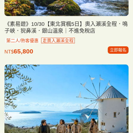
《素易遊》10/30【東北賞楓5日】奧入瀨溪全程．鳴
子峽．猊鼻溪．銀山溫泉｜不進免稅店
第二人/熟客優惠
走奧入瀨溪全程
立即報名
65,800
NT$