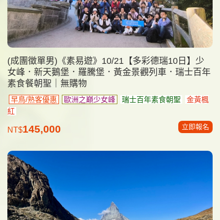
(成團徵單男)《素易遊》10/21【多彩德瑞10日】少
女峰．新天鵝堡．羅騰堡．黃金景觀列車．瑞士百年
素食餐朝聖｜無購物
早鳥/熟客優惠
歐洲之巔少女峰
瑞士百年素食朝聖
金黃楓
紅
立即報名
145,000
NT$