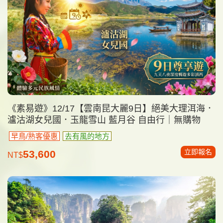
《素易遊》12/17【雲南昆大麗9日】絕美大理洱海．
瀘沽湖女兒國．玉龍雪山 藍月谷 自由行｜無購物
早鳥/熟客優惠
去有風的地方
立即報名
53,600
NT$