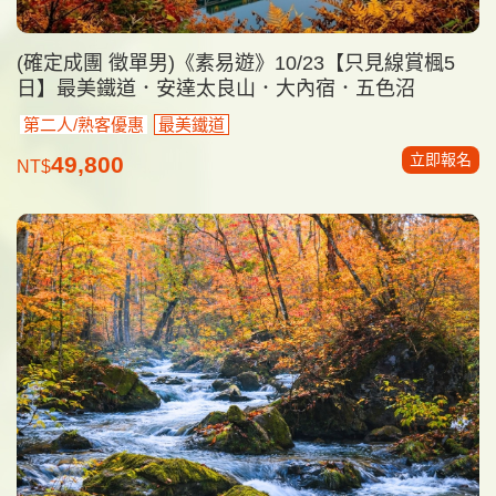
(確定成團 徵單男)《素易遊》10/23【只見線賞楓5
日】最美鐵道．安達太良山．大內宿．五色沼
第二人/熟客優惠
最美鐵道
立即報名
49,800
NT$