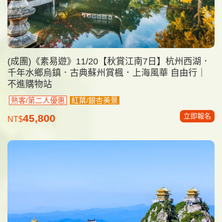
(成團)《素易遊》11/20【秋賞江南7日】杭州西湖．
千年水鄉烏鎮．古典蘇州賞楓．上海風華 自由行｜
不進購物站
熟客/第二人優惠
紅葉/銀杏美景
立即報名
45,800
NT$