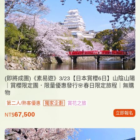
(即將成團)《素易遊》3/23【日本賞櫻6日】山陰山陽
｜賞櫻限定團．限量優惠發行🌸春日限定旅程｜無購
物
第二人/熟客優惠
獨家企劃
賞花之旅
立即報名
67,500
NT$