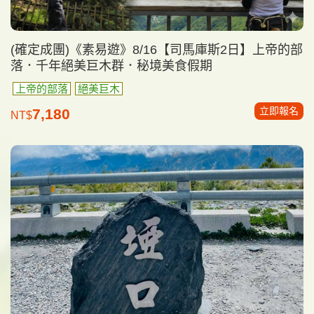
(確定成團)《素易遊》8/16【司馬庫斯2日】上帝的部
落．千年絕美巨木群．秘境美食假期
上帝的部落
絕美巨木
立即報名
7,180
NT$