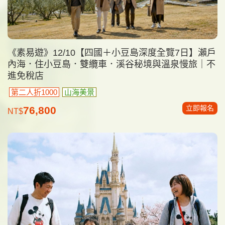
《素易遊》12/10【四國＋小豆島深度全覽7日】瀨戶
內海．住小豆島．雙纜車．溪谷秘境與溫泉慢旅｜不
進免稅店
第二人折1000
山海美景
立即報名
76,800
NT$