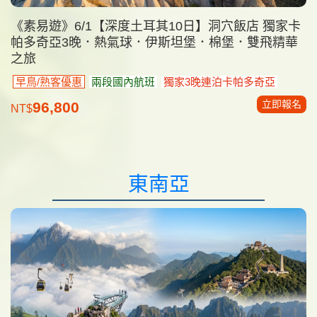
《素易遊》6/1【深度土耳其10日】洞穴飯店 獨家卡
帕多奇亞3晚．熱氣球．伊斯坦堡．棉堡．雙飛精華
之旅
早鳥/熟客優惠
兩段國內航班
獨家3晚連泊卡帕多奇亞
立即報名
96,800
NT$
東南亞