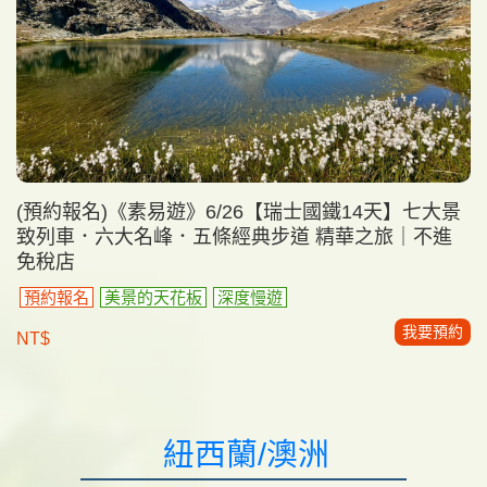
(預約報名)《素易遊》6/26【瑞士國鐵14天】七大景
致列車．六大名峰．五條經典步道 精華之旅｜不進
免稅店
預約報名
美景的天花板
深度慢遊
我要預約
NT$
紐西蘭/澳洲