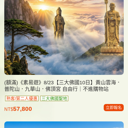
(額滿)《素易遊》8/23【三大佛國10日】黃山雲海．
普陀山．九華山．佛頂宮 自由行｜不進購物站
熟客/第二人優惠
三大佛國聖地
立即報名
57,800
NT$