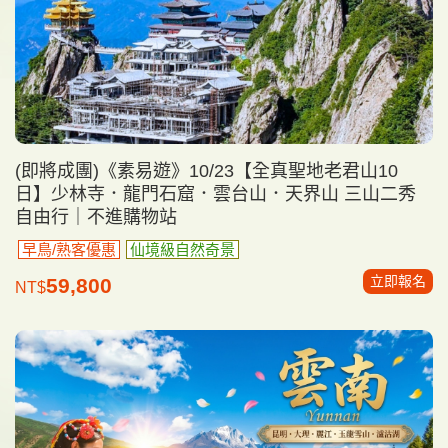
(即將成團)《素易遊》10/23【全真聖地老君山10
日】少林寺．龍門石窟．雲台山．天界山 三山二秀
自由行｜不進購物站
早鳥/熟客優惠
仙境級自然奇景
立即報名
59,800
NT$