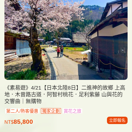
《素易遊》4/21【日本北陸8日】二進神的故鄉 上高
地．木曾路古道．阿智村桃花．足利紫藤 山與花的
交響曲｜無購物
第二人/熟客優惠
獨家企劃
賞花之旅
立即報名
85,800
NT$