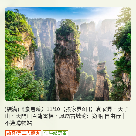
(額滿)《素易遊》11/10【張家界8日】袁家界．天子
山．天門山百龍電梯．鳳凰古城沱江遊船 自由行｜
不進購物站
熟客/第二人優惠
仙境級奇景