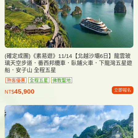
(確定成團)《素易遊》11/14【北越沙壩6日】龍雲玻
璃天空步道．番西邦纜車．臥鋪火車．下龍灣五星遊
船．安子山 全程五星
熟客優惠
全程五星
佛教聖地
立即報名
45,900
NT$