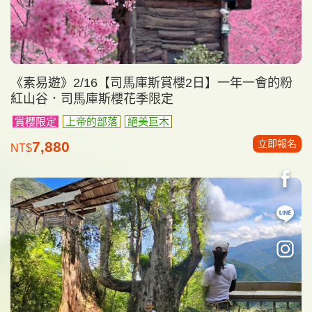
《素易遊》2/16【司馬庫斯賞櫻2日】一年一會的粉
紅山谷．司馬庫斯櫻花季限定
賞櫻限定
上帝的部落
絕美巨木
立即報名
7,880
NT$