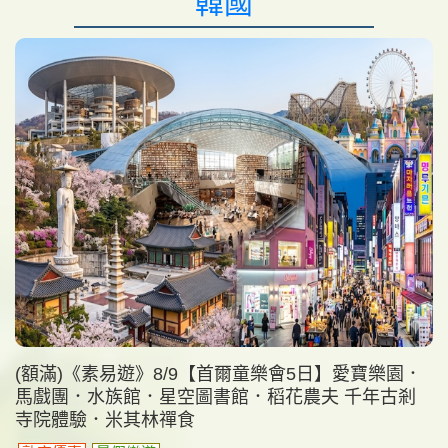
韓國
(額滿)《素易遊》8/9【首爾童樂會5日】愛寶樂園．
馬戲團．水族館．星空圖書館．稻花農夫 千年古剎
寺院體驗．米其林禪食