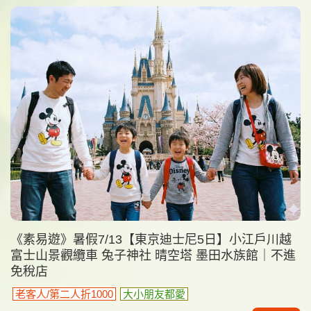
《素易遊》暑假7/13【東京迪士尼5日】小江戶川越
富士山景觀纜車 兔子神社 晴空塔 墨田水族館｜不進
免稅店
老客人/第二人折1000
大小朋友都愛