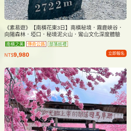
《素易遊》【南橫花東3日】南橫秘境．霧鹿峽谷．
向陽森林．埡口．秘境泥火山．鸞山文化深度體驗
南橫之美
傳奇公路
部落巡禮
立即報名
9,980
NT$