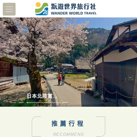
蔬醒南島
多彩德瑞
澳洲塔斯馬尼亞
日本北陸賞櫻8日
推薦行程
RECOMMEND