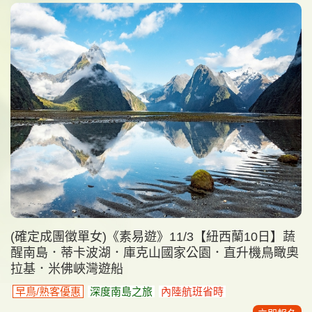
(確定成團徵單女)《素易遊》11/3【紐西蘭10日】蔬
醒南島．蒂卡波湖．庫克山國家公園．直升機鳥瞰奧
拉基．米佛峽灣遊船
早鳥/熟客優惠
深度南島之旅
內陸航班省時