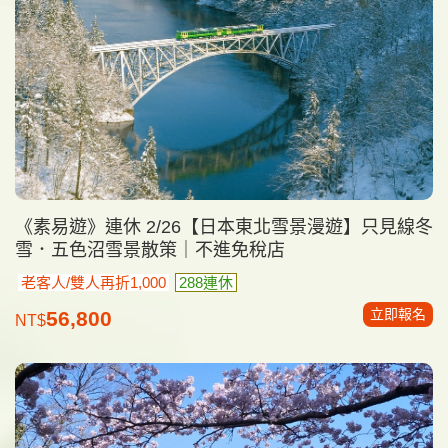
《素易遊》連休 2/26【日本東北雪景漫遊】只見線冬
雪．五色沼雪景散策｜不進免稅店
老客人/雙人再折1,000
288連休
立即報名
56,800
NT$