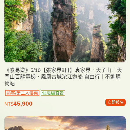
《素易遊》5/10【張家界8日】袁家界．天子山．天
門山百龍電梯．鳳凰古城沱江遊船 自由行｜不進購
物站
熟客/第二人優惠
仙境級奇景
立即報名
45,900
NT$