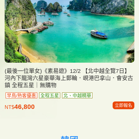
(最後一位單女)《素易遊》12/2 【北中越全覽7日】
河內下龍灣六星豪華海上郵輪．峴港巴拿山．會安古
鎮 全程五星｜無購物
早鳥/熟客優惠
全程五星
北、中越精華
立即報名
46,800
NT$