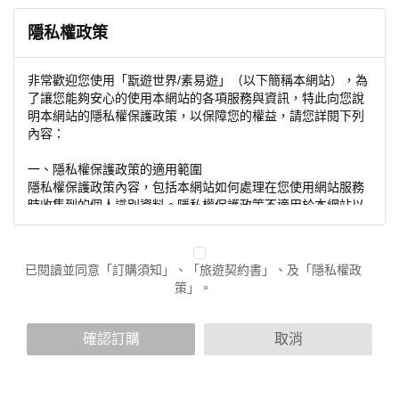
隱私權政策
非常歡迎您使用「翫遊世界/素易遊」（以下簡稱本網站），為
了讓您能夠安心的使用本網站的各項服務與資訊，特此向您說
明本網站的隱私權保護政策，以保障您的權益，請您詳閱下列
內容：
一、隱私權保護政策的適用範圍
隱私權保護政策內容，包括本網站如何處理在您使用網站服務
時收集到的個人識別資料。隱私權保護政策不適用於本網站以
外的相關連結網站，也不適用於非本網站所委託或參與管理的
人員。
已閱讀並同意「訂購須知」、「旅遊契約書」、及「隱私權政
二、個人資料的蒐集、處理及利用方式
策」。
當您造訪本網站或使用本網站所提供之功能服務時，我們將視
該服務功能性質，請您提供必要的個人資料，並在該特定目的
範圍內處理及利用您的個人資料；非經您書面同意，本網站不
確認訂購
取消
會將個人資料用於其他用途。
本網站在您使用服務信箱、問卷調查等互動性功能時，會保留
您所提供的姓名、電子郵件地址、聯絡方式及使用時間等。