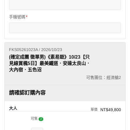
手機號碼
FKS05261023A / 2026/10/23
(確定成團 徵單男)《素易遊》10/23【只
見線賞楓5日】最美鐵道．安達太良山．
大內宿．五色沼
可售團位：經濟艙
2
請確認訂購內容
大人
NT$49,800
可售
2