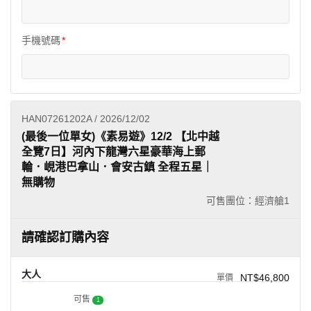
手機號碼
HAN07261202A / 2026/12/02
(最後一位單女)《素易遊》12/2 【北中越
全覽7日】河內下龍灣六星豪華海上郵
輪．峴港巴拿山．會安古鎮 全程五星｜
無購物
可售團位：經濟艙
1
請確認訂購內容
大人
NT$46,800
可售
1