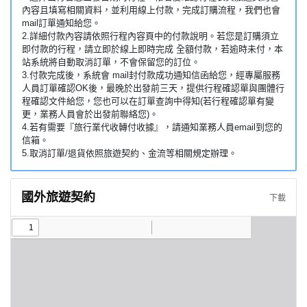
內容且填寫相關資料，並利用線上付款，完成訂購流程，我們也會
mail訂單通知給您。
2.詳細付款內容請依照行程內容頁中的付款說明。若您是訂購須立
即付款的行程，請立即於線上即時完成 全額付款，若逾時未付，本
站系統將自動取消訂單，不會保留您的訂位。
3.付款完成後，系統會 mail封付款成功通知信函給您，經專屬服務
人員訂單確認OK後，最晚於出發前三天，提供行程確認單與團體行
程確認文件給您，您也可以在訂單查詢中得知(若行程確認單有變
更，業務人員會於出發前聯絡您)。
4.若有需要『旅行業代收轉付收據』，請通知業務人員email到您的
信箱。
5.取消訂單/退貨依照旅遊契約、金流等相關規定辦理。
國外旅遊契約
下載