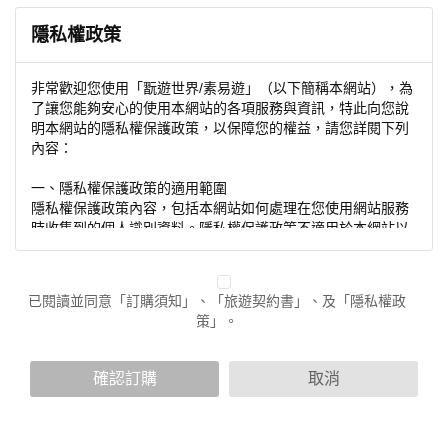
隱私權政策
非常歡迎您使用「翫遊世界/素易遊」（以下簡稱本網站），為
了讓您能夠安心的使用本網站的各項服務與資訊，特此向您說
明本網站的隱私權保護政策，以保障您的權益，請您詳閱下列
內容：
一、隱私權保護政策的適用範圍
隱私權保護政策內容，包括本網站如何處理在您使用網站服務
時收集到的個人識別資料。隱私權保護政策不適用於本網站以
外的相關連結網站，也不適用於非本網站所委託或參與管理的
人員。
已閱讀並同意「訂購須知」、「旅遊契約書」、及「隱私權政
二、個人資料的蒐集、處理及利用方式
策」。
當您造訪本網站或使用本網站所提供之功能服務時，我們將視
該服務功能性質，請您提供必要的個人資料，並在該特定目的
範圍內處理及利用您的個人資料；非經您書面同意，本網站不
確認訂購
取消
會將個人資料用於其他用途。
本網站在您使用服務信箱、問卷調查等互動性功能時，會保留
您所提供的姓名、電子郵件地址、聯絡方式及使用時間等。