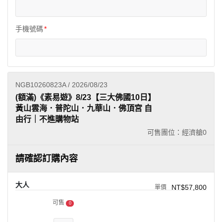
手機號碼
NGB10260823A / 2026/08/23
(額滿)《素易遊》8/23【三大佛國10日】
黃山雲海．普陀山．九華山．佛頂宮 自
由行｜不進購物站
可售團位：經濟艙
0
請確認訂購內容
大人
NT$57,800
可售
0