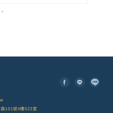
用時間等。
及點選資料記錄等，做為我們增進網站服務的參
」。
供內部研究外，我們會視需要公佈統計數據及說
個人資料採用嚴格的保護措施，只由經過授權的
。
以確定其將確實遵守。
不適用本網站的隱私權保護政策，您必須參考該
依據或合約義務者，不在此限。
tw
路101號4樓023室