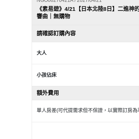
NGO08270421A / 2027/04/21
《素易遊》4/21【日本北陸8日】二進
響曲｜無購物
請確認訂購內容
大人
小孩佔床
額外費用
單人房差(可代提需求但不保證，以實際訂房為