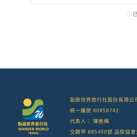
本網站在您使用服務信箱、問卷調查等互動性
於一般瀏覽時，伺服器會自行記錄相關行徑，
考依據，此記錄為內部應用，決不對外公佈。
為提供精確的服務，我們會將收集的問卷調查
明文字，但不涉及特定個人之資料。
三、資料之保護
本網站主機均設有防火牆、防毒系統等相關的
人員才能接觸您的個人資料，相關處理人員皆
如因業務需要有必要委託其他單位提供服務時
四、網站對外的相關連結
本網站的網頁提供其他網站的網路連結，您也
連結網站中的隱私權保護政策。
翫遊世界旅行社股份有限公
五、與第三人共用個人資料之政策
統一編號 60658742
本網站絕不會提供、交換、出租或出售任何您
代表人： 陳進輝
前項但書之情形包括不限於：
交觀甲 885400號 品保協會
經由您書面同意。