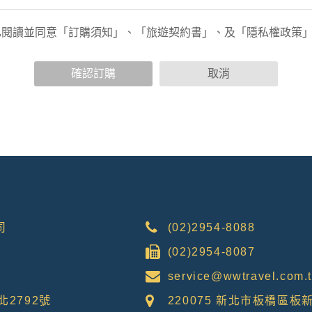
功能時，會保留您所提供的姓名、電子郵件地址、聯絡方式及使
包括您使用連線設備的IP位址、使用時間、使用的瀏覽器、瀏覽
已閱讀並同意「訂購須知」、「旅遊契約書」、及「隱私權政策
內容進行統計與分析，分析結果之統計數據或說明文字呈現，除
確認訂購
取消
各項資訊安全設備及必要的安全防護措施，加以保護網站及您的
簽有保密合約，如有違反保密義務者，將會受到相關的法律處分
，本網站亦會嚴格要求其遵守保密義務，並且採取必要檢查程序
可經由本網站所提供的連結，點選進入其他網站。但該連結網站
司
(02)2954-8088
(02)2954-8087
的個人資料給其他個人、團體、私人企業或公務機關，但有法律
service@wwtravel.com.
北2792號
220075 新北市板橋區板新