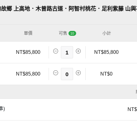
神的故鄉 上高地．木曾路古道．阿智村桃花．足利紫藤 山
單價
可售
小計
10
NT$85,800
1
NT$85,800
NT$85,800
0
NT$0
準)
NT$