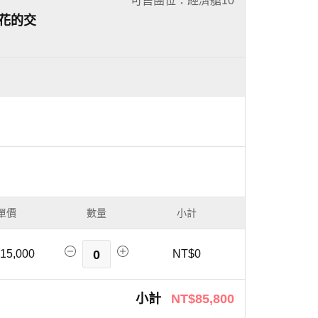
可售團位：經濟艙
10
與花的交
單價
數量
小計
15,000
0
NT$0
小計
NT$85,800