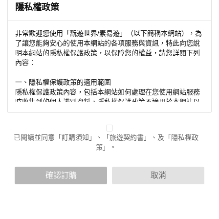
隱私權政策
非常歡迎您使用「翫遊世界/素易遊」（以下簡稱本網站），為
了讓您能夠安心的使用本網站的各項服務與資訊，特此向您說
明本網站的隱私權保護政策，以保障您的權益，請您詳閱下列
內容：
一、隱私權保護政策的適用範圍
隱私權保護政策內容，包括本網站如何處理在您使用網站服務
時收集到的個人識別資料。隱私權保護政策不適用於本網站以
外的相關連結網站，也不適用於非本網站所委託或參與管理的
人員。
已閱讀並同意「訂購須知」、「旅遊契約書」、及「隱私權政
二、個人資料的蒐集、處理及利用方式
策」。
當您造訪本網站或使用本網站所提供之功能服務時，我們將視
該服務功能性質，請您提供必要的個人資料，並在該特定目的
範圍內處理及利用您的個人資料；非經您書面同意，本網站不
確認訂購
取消
會將個人資料用於其他用途。
本網站在您使用服務信箱、問卷調查等互動性功能時，會保留
您所提供的姓名、電子郵件地址、聯絡方式及使用時間等。
於一般瀏覽時，伺服器會自行記錄相關行徑，包括您使用連線