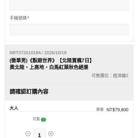
手機號碼
NRT07261018A / 2026/10/18
(徵單男)《翫遊世界》【北陸賞楓7日】
奧北陸・上高地・白馬紅葉秋色絕景
可售團位：經濟艙
2
請確認訂購內容
大人
NT$79,800
可售
2
1