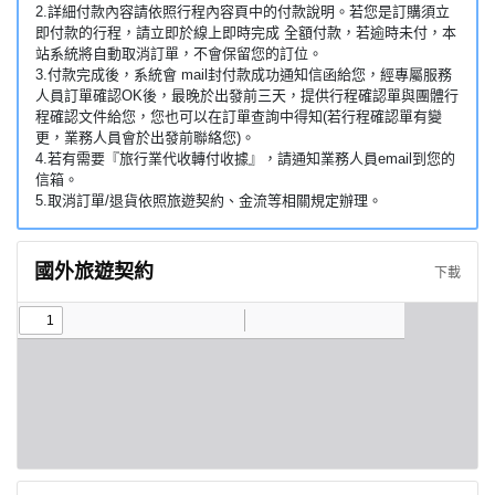
2.詳細付款內容請依照行程內容頁中的付款說明。若您是訂購須立
即付款的行程，請立即於線上即時完成 全額付款，若逾時未付，本
站系統將自動取消訂單，不會保留您的訂位。
3.付款完成後，系統會 mail封付款成功通知信函給您，經專屬服務
人員訂單確認OK後，最晚於出發前三天，提供行程確認單與團體行
程確認文件給您，您也可以在訂單查詢中得知(若行程確認單有變
更，業務人員會於出發前聯絡您)。
4.若有需要『旅行業代收轉付收據』，請通知業務人員email到您的
信箱。
5.取消訂單/退貨依照旅遊契約、金流等相關規定辦理。
國外旅遊契約
下載