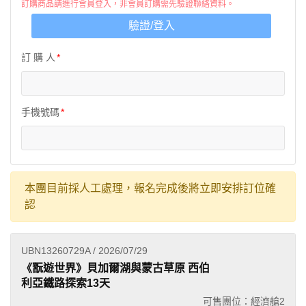
訂購商品請進行會員登入，非會員訂購需先驗證聯絡資料。
驗證/登入
訂 購 人
手機號碼
本團目前採人工處理，報名完成後將立即安排訂位確
認
UBN13260729A / 2026/07/29
《翫遊世界》貝加爾湖與蒙古草原 西伯
利亞鐵路探索13天
可售團位：經濟艙
2