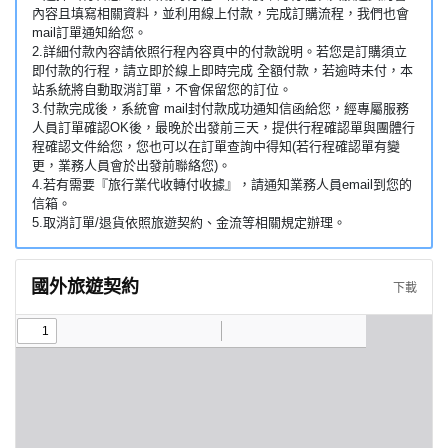
內容且填寫相關資料，並利用線上付款，完成訂購流程，我們也會
mail訂單通知給您。
2.詳細付款內容請依照行程內容頁中的付款說明。若您是訂購須立
即付款的行程，請立即於線上即時完成 全額付款，若逾時未付，本
站系統將自動取消訂單，不會保留您的訂位。
3.付款完成後，系統會 mail封付款成功通知信函給您，經專屬服務
人員訂單確認OK後，最晚於出發前三天，提供行程確認單與團體行
程確認文件給您，您也可以在訂單查詢中得知(若行程確認單有變
更，業務人員會於出發前聯絡您)。
4.若有需要『旅行業代收轉付收據』，請通知業務人員email到您的
信箱。
5.取消訂單/退貨依照旅遊契約、金流等相關規定辦理。
國外旅遊契約
下載