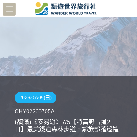
2026/07/05(日)
CHY02260705A
(額滿)《素易遊》7/5【特富野古道2
日】最美鐵道森林步道．鄒族部落巡禮