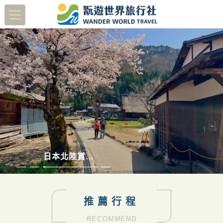
蔬醒南島
多彩德瑞
澳洲塔斯馬尼亞
日本北陸賞櫻8日
推薦行程
RECOMMEND