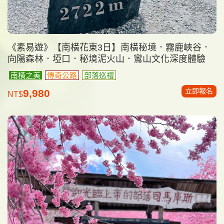
《素易遊》【南橫花東3日】南橫秘境．霧鹿峽谷．
向陽森林．埡口．秘境泥火山．鸞山文化深度體驗
南橫之美
傳奇公路
部落巡禮
立即報名
9,980
NT$