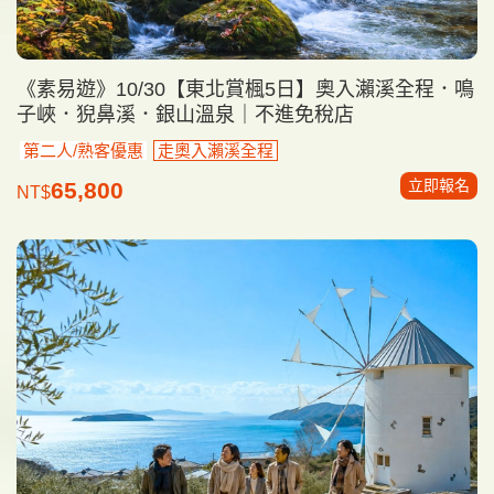
《素易遊》10/30【東北賞楓5日】奧入瀨溪全程．鳴
子峽．猊鼻溪．銀山溫泉｜不進免稅店
第二人/熟客優惠
走奧入瀨溪全程
立即報名
65,800
NT$