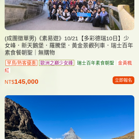
(成團徵單男)《素易遊》10/21【多彩德瑞10日】少
女峰．新天鵝堡．羅騰堡．黃金景觀列車．瑞士百年
素食餐朝聖｜無購物
早鳥/熟客優惠
歐洲之巔少女峰
瑞士百年素食朝聖
金黃楓
紅
立即報名
145,000
NT$