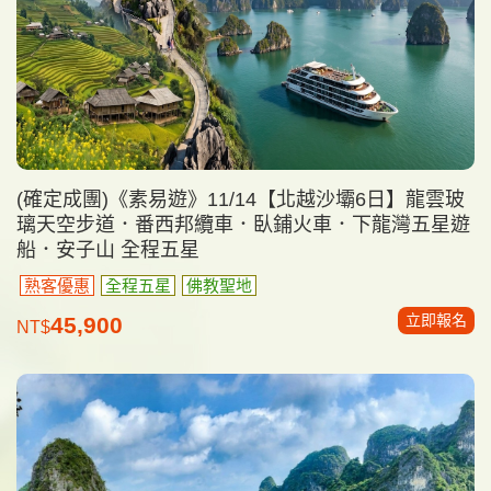
(確定成團)《素易遊》11/14【北越沙壩6日】龍雲玻
璃天空步道．番西邦纜車．臥鋪火車．下龍灣五星遊
船．安子山 全程五星
熟客優惠
全程五星
佛教聖地
立即報名
45,900
NT$