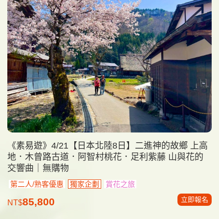
《素易遊》4/21【日本北陸8日】二進神的故鄉 上高
地．木曾路古道．阿智村桃花．足利紫藤 山與花的
交響曲｜無購物
第二人/熟客優惠
獨家企劃
賞花之旅
立即報名
85,800
NT$