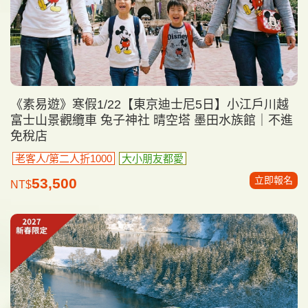
《素易遊》寒假1/22【東京迪士尼5日】小江戶川越
富士山景觀纜車 兔子神社 晴空塔 墨田水族館｜不進
免稅店
老客人/第二人折1000
大小朋友都愛
立即報名
53,500
NT$