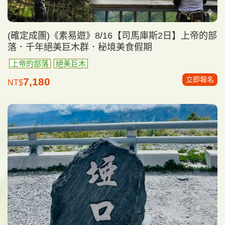
(確定成團)《素易遊》8/16【司馬庫斯2日】上帝的部
落．千年絕美巨木群．秘境美食假期
上帝的部落
絕美巨木
立即報名
7,180
NT$