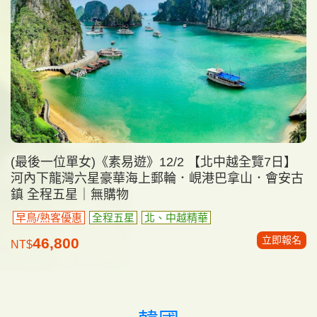
(最後一位單女)《素易遊》12/2 【北中越全覽7日】
河內下龍灣六星豪華海上郵輪．峴港巴拿山．會安古
鎮 全程五星｜無購物
早鳥/熟客優惠
全程五星
北、中越精華
立即報名
46,800
NT$