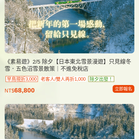
《素易遊》2/5 除夕【日本東北雪景漫遊】只見線冬
雪．五色沼雪景散策｜不進免稅店
早鳥現折3,000
老客人/雙人再折1,000
除夕出發！
立即報名
68,800
NT$