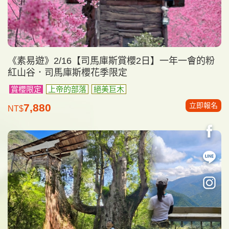
《素易遊》2/16【司馬庫斯賞櫻2日】一年一會的粉
紅山谷．司馬庫斯櫻花季限定
賞櫻限定
上帝的部落
絕美巨木
立即報名
7,880
NT$