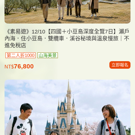
《素易遊》12/10【四國＋小豆島深度全覽7日】瀨戶
內海．住小豆島．雙纜車．溪谷秘境與溫泉慢旅｜不
進免稅店
第二人折1000
山海美景
立即報名
76,800
NT$