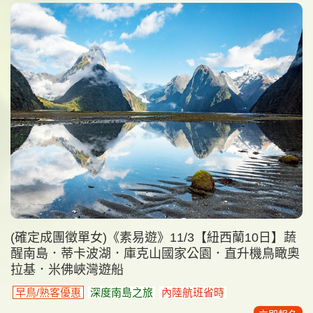
(確定成團徵單女)《素易遊》11/3【紐西蘭10日】蔬
醒南島．蒂卡波湖．庫克山國家公園．直升機鳥瞰奧
拉基．米佛峽灣遊船
早鳥/熟客優惠
深度南島之旅
內陸航班省時