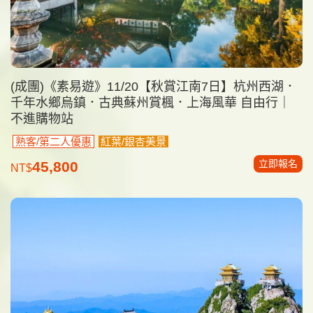
(成團)《素易遊》11/20【秋賞江南7日】杭州西湖．
千年水鄉烏鎮．古典蘇州賞楓．上海風華 自由行｜
不進購物站
熟客/第二人優惠
紅葉/銀杏美景
立即報名
45,800
NT$