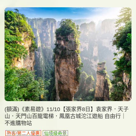
(額滿)《素易遊》11/10【張家界8日】袁家界．天子
山．天門山百龍電梯．鳳凰古城沱江遊船 自由行｜
不進購物站
熟客/第二人優惠
仙境級奇景