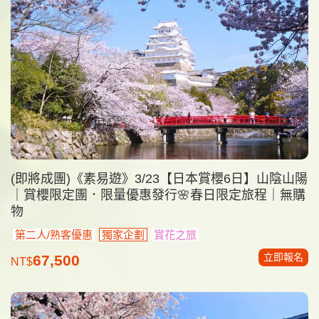
(即將成團)《素易遊》3/23【日本賞櫻6日】山陰山陽
｜賞櫻限定團．限量優惠發行🌸春日限定旅程｜無購
物
第二人/熟客優惠
獨家企劃
賞花之旅
立即報名
67,500
NT$