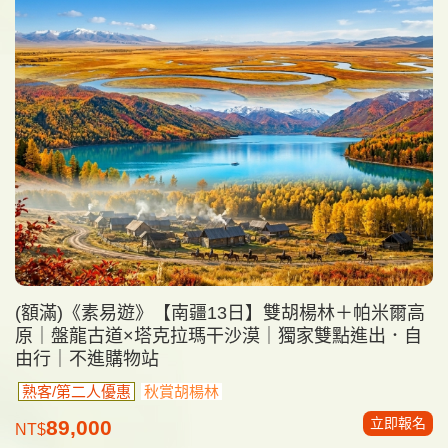
(額滿)《素易遊》【南疆13日】雙胡楊林＋帕米爾高
原｜盤龍古道×塔克拉瑪干沙漠｜獨家雙點進出．自
由行｜不進購物站
熟客/第二人優惠
秋賞胡楊林
立即報名
89,000
NT$