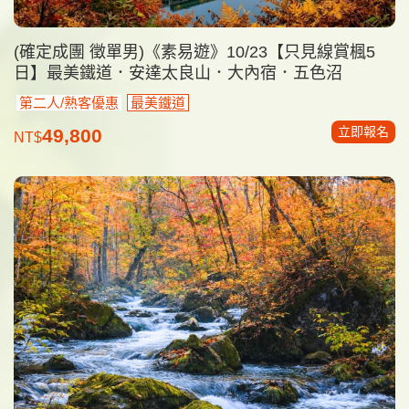
(確定成團 徵單男)《素易遊》10/23【只見線賞楓5
日】最美鐵道．安達太良山．大內宿．五色沼
第二人/熟客優惠
最美鐵道
立即報名
49,800
NT$