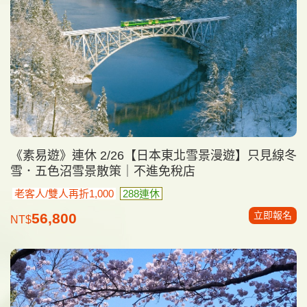
《素易遊》連休 2/26【日本東北雪景漫遊】只見線冬
雪．五色沼雪景散策｜不進免稅店
老客人/雙人再折1,000
288連休
立即報名
56,800
NT$