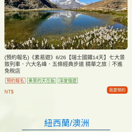
(預約報名)《素易遊》6/26【瑞士國鐵14天】七大景
致列車．六大名峰．五條經典步道 精華之旅｜不進
免稅店
預約報名
美景的天花板
深度慢遊
我要預約
NT$
紐西蘭/澳洲