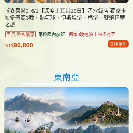
《素易遊》6/1【深度土耳其10日】洞穴飯店 獨家卡
帕多奇亞3晚．熱氣球．伊斯坦堡．棉堡．雙飛精華
之旅
早鳥/熟客優惠
兩段國內航班
獨家3晚連泊卡帕多奇亞
立即報名
96,800
NT$
東南亞