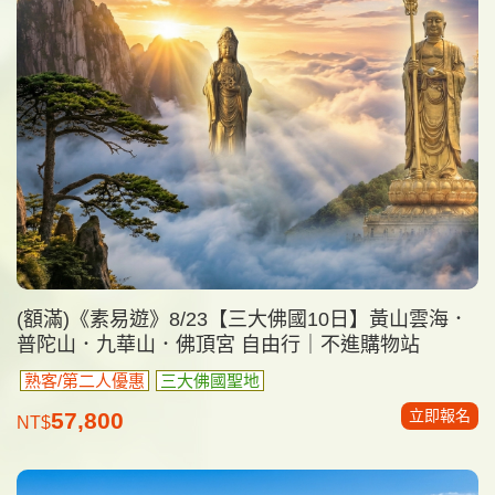
(額滿)《素易遊》8/23【三大佛國10日】黃山雲海．
普陀山．九華山．佛頂宮 自由行｜不進購物站
熟客/第二人優惠
三大佛國聖地
立即報名
57,800
NT$