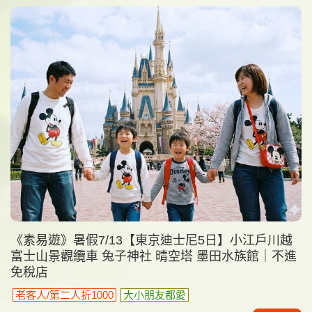
《素易遊》暑假7/13【東京迪士尼5日】小江戶川越
富士山景觀纜車 兔子神社 晴空塔 墨田水族館｜不進
免稅店
老客人/第二人折1000
大小朋友都愛