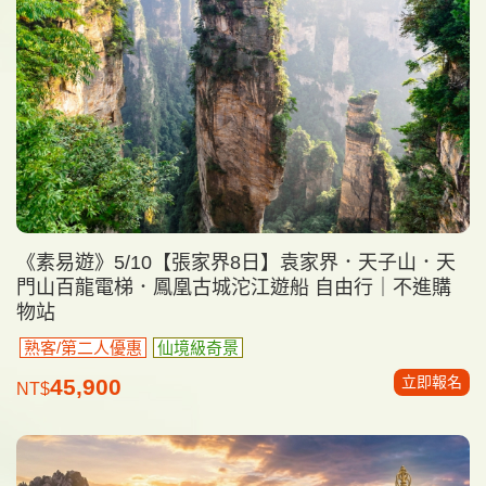
《素易遊》5/10【張家界8日】袁家界．天子山．天
門山百龍電梯．鳳凰古城沱江遊船 自由行｜不進購
物站
熟客/第二人優惠
仙境級奇景
立即報名
45,900
NT$