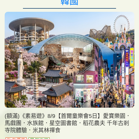
韓國
(額滿)《素易遊》8/9【首爾童樂會5日】愛寶樂園．
馬戲團．水族館．星空圖書館．稻花農夫 千年古剎
寺院體驗．米其林禪食