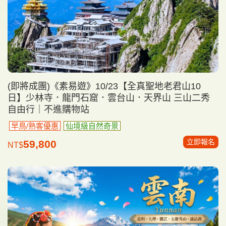
(即將成團)《素易遊》10/23【全真聖地老君山10
日】少林寺．龍門石窟．雲台山．天界山 三山二秀
自由行｜不進購物站
早鳥/熟客優惠
仙境級自然奇景
立即報名
59,800
NT$