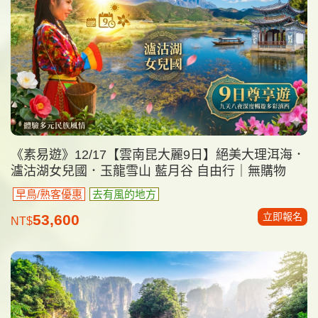
《素易遊》12/17【雲南昆大麗9日】絕美大理洱海．
瀘沽湖女兒國．玉龍雪山 藍月谷 自由行｜無購物
早鳥/熟客優惠
去有風的地方
立即報名
53,600
NT$