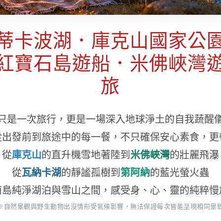
蒂卡波湖．庫克山國家公
紅寶石島遊船．米佛峽灣
旅
只是一次旅行，更是一場深入地球淨土的自我蔬醒
從出發前到旅途中的每一餐，不只確保安心素食，更
從
庫克山
的直升機雪地著陸到
米佛峽灣
的壯麗飛瀑
從
瓦納卡湖
的靜謐孤樹到
第阿納
的藍光螢火蟲
南島純淨湖泊與雪山之間，感受身、心、靈的純粹慢
※自然景觀與野生動物出沒情形受氣候影響，無法保證每次皆能呈現相同景