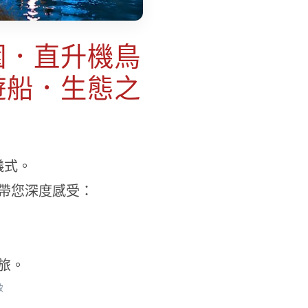
園．直升機鳥
遊船．生態之
儀式。
帶您深度感受：
旅。
致