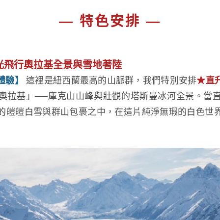
— 特色安排 —
光飛行奧拉基全景與雪地著陸
體驗】
這裡是紐西蘭最高的山脈群，我們特別安排
★直
奧拉基」──庫克山山峰與壯觀的塔斯曼冰河全景。當
的皚皚白雪與群山包裹之中，在這片純淨無瑕的白色世