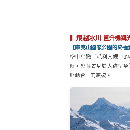
▍飛越冰川
直升機觀
【庫克山國家公園的終極
空中鳥瞰「毛利人眼中的
時，您將置身於人跡罕至
脈動合一的震撼。