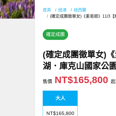
首頁
紐澳
紐西蘭
(確定成團徵單女)《素易遊》11/
確定成團
(確定成團徵單女)《
湖．庫克山國家公
NT$165,800
售價
起
大人
NT$165,800