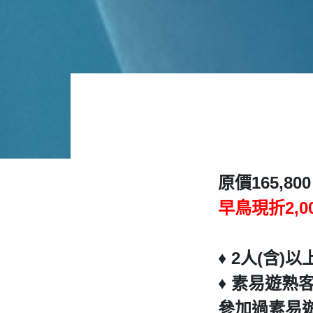
原價165,800
早鳥現折2,0
♦️ 2人(含
♦️ 素易遊熟
參加過素易