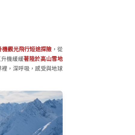
升機觀光飛行短途探險
，從
直升機緩緩
著陸於高山雪地
界裡，深呼吸，感受與地球