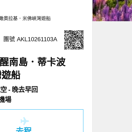
鳥瞰奧拉基．米佛峽灣遊船
團號 AKL10261103A
蔬醒南島．蒂卡波
灣遊船
航空
晚去早回
機場
去程