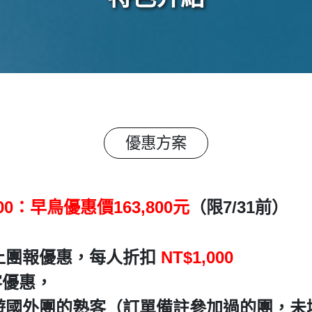
優惠方案
00：早鳥優惠價163,800元
（限7/31前）
)以上團報優惠，每人折扣
NT$1,000
客優惠，
遊國外團的熟客（訂單備註參加過的團，未