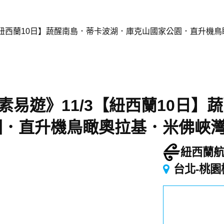
3【紐西蘭10日】蔬醒南島．蒂卡波湖．庫克山國家公園．直升機
素易遊》11/3【紐西蘭10日】
園．直升機鳥瞰奧拉基．米佛峽
紐西蘭
台北-桃園