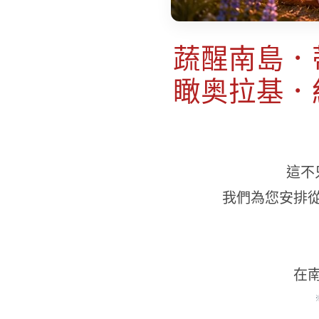
蔬醒南島．
瞰奥拉基．
這不
我們為您安排
在