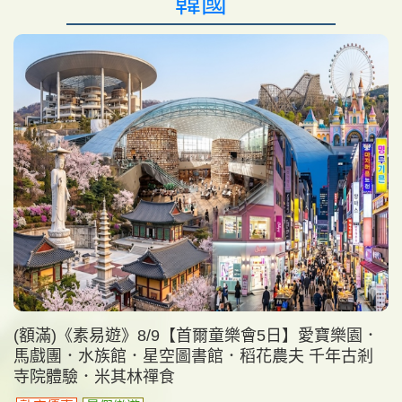
韓國
(額滿)《素易遊》8/9【首爾童樂會5日】愛寶樂園．
馬戲團．水族館．星空圖書館．稻花農夫 千年古剎
寺院體驗．米其林禪食