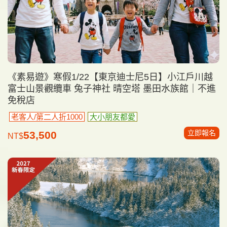
《素易遊》寒假1/22【東京迪士尼5日】小江戶川越
富士山景觀纜車 兔子神社 晴空塔 墨田水族館｜不進
免稅店
老客人/第二人折1000
大小朋友都愛
立即報名
53,500
NT$