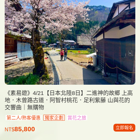
《素易遊》4/21【日本北陸8日】二進神的故鄉 上高
地．木曾路古道．阿智村桃花．足利紫藤 山與花的
交響曲｜無購物
第二人/熟客優惠
獨家企劃
賞花之旅
立即報名
85,800
NT$