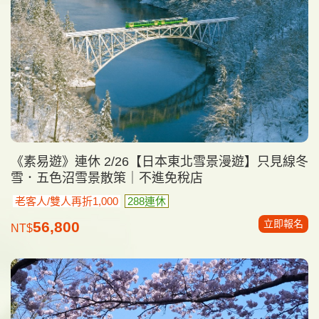
《素易遊》連休 2/26【日本東北雪景漫遊】只見線冬
雪．五色沼雪景散策｜不進免稅店
老客人/雙人再折1,000
288連休
立即報名
56,800
NT$