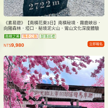
《素易遊》【南橫花東3日】南橫秘境．霧鹿峽谷．
向陽森林．埡口．秘境泥火山．鸞山文化深度體驗
南橫之美
傳奇公路
部落巡禮
立即報名
9,980
NT$