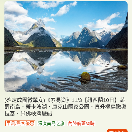
(確定成團徵單女)《素易遊》11/3【紐西蘭10日】蔬
醒南島．蒂卡波湖．庫克山國家公園．直升機鳥瞰奧
拉基．米佛峽灣遊船
早鳥/熟客優惠
深度南島之旅
內陸航班省時