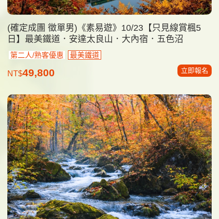
(確定成團 徵單男)《素易遊》10/23【只見線賞楓5
日】最美鐵道．安達太良山．大內宿．五色沼
第二人/熟客優惠
最美鐵道
立即報名
49,800
NT$