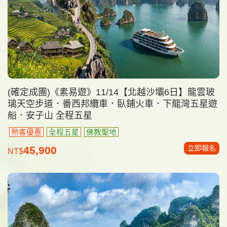
(確定成團)《素易遊》11/14【北越沙壩6日】龍雲玻
璃天空步道．番西邦纜車．臥鋪火車．下龍灣五星遊
船．安子山 全程五星
熟客優惠
全程五星
佛教聖地
立即報名
45,900
NT$