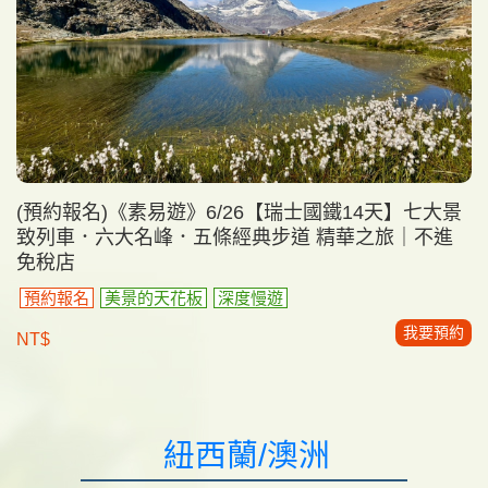
(預約報名)《素易遊》6/26【瑞士國鐵14天】七大景
致列車．六大名峰．五條經典步道 精華之旅｜不進
免稅店
預約報名
美景的天花板
深度慢遊
我要預約
NT$
紐西蘭/澳洲