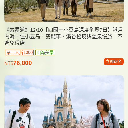
《素易遊》12/10【四國＋小豆島深度全覽7日】瀨戶
內海．住小豆島．雙纜車．溪谷秘境與溫泉慢旅｜不
進免稅店
第二人折1000
山海美景
立即報名
76,800
NT$