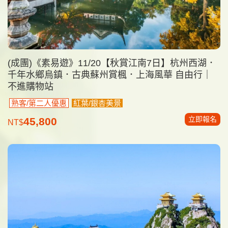
(成團)《素易遊》11/20【秋賞江南7日】杭州西湖．
千年水鄉烏鎮．古典蘇州賞楓．上海風華 自由行｜
不進購物站
熟客/第二人優惠
紅葉/銀杏美景
立即報名
45,800
NT$