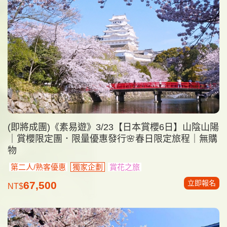
(即將成團)《素易遊》3/23【日本賞櫻6日】山陰山陽
｜賞櫻限定團．限量優惠發行🌸春日限定旅程｜無購
物
第二人/熟客優惠
獨家企劃
賞花之旅
立即報名
67,500
NT$