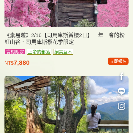
《素易遊》2/16【司馬庫斯賞櫻2日】一年一會的粉
紅山谷．司馬庫斯櫻花季限定
賞櫻限定
上帝的部落
絕美巨木
立即報名
7,880
NT$