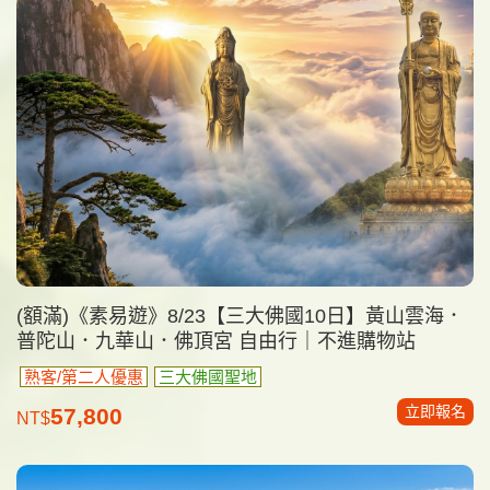
(額滿)《素易遊》8/23【三大佛國10日】黃山雲海．
普陀山．九華山．佛頂宮 自由行｜不進購物站
熟客/第二人優惠
三大佛國聖地
立即報名
57,800
NT$