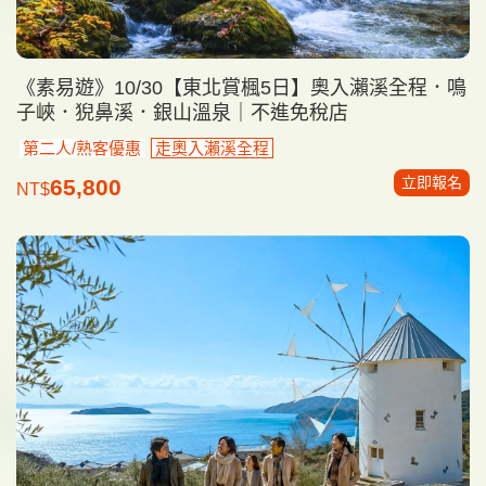
《素易遊》10/30【東北賞楓5日】奧入瀨溪全程．鳴
子峽．猊鼻溪．銀山溫泉｜不進免稅店
第二人/熟客優惠
走奧入瀨溪全程
立即報名
65,800
NT$