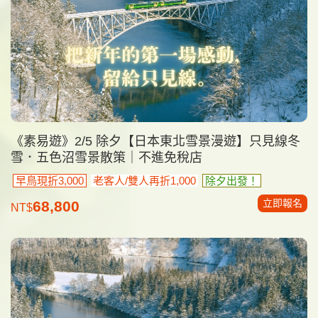
《素易遊》2/5 除夕【日本東北雪景漫遊】只見線冬
雪．五色沼雪景散策｜不進免稅店
早鳥現折3,000
老客人/雙人再折1,000
除夕出發！
立即報名
68,800
NT$