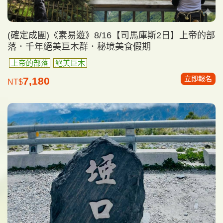
(確定成團)《素易遊》8/16【司馬庫斯2日】上帝的部
落．千年絕美巨木群．秘境美食假期
上帝的部落
絕美巨木
立即報名
7,180
NT$