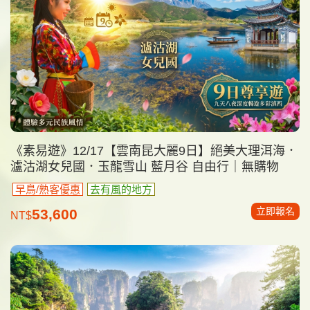
《素易遊》12/17【雲南昆大麗9日】絕美大理洱海．
瀘沽湖女兒國．玉龍雪山 藍月谷 自由行｜無購物
早鳥/熟客優惠
去有風的地方
立即報名
53,600
NT$