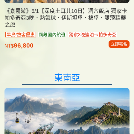
《素易遊》6/1【深度土耳其10日】洞穴飯店 獨家卡
帕多奇亞3晚．熱氣球．伊斯坦堡．棉堡．雙飛精華
之旅
早鳥/熟客優惠
兩段國內航班
獨家3晚連泊卡帕多奇亞
立即報名
96,800
NT$
東南亞