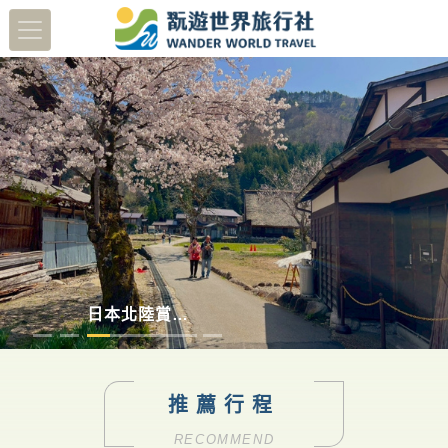
蔬醒南島
多彩德瑞
澳洲塔斯馬尼亞
日本北陸賞櫻8日
推薦行程
RECOMMEND