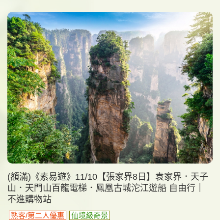
(額滿)《素易遊》11/10【張家界8日】袁家界．天子
山．天門山百龍電梯．鳳凰古城沱江遊船 自由行｜
不進購物站
熟客/第二人優惠
仙境級奇景