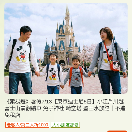
《素易遊》暑假7/13【東京迪士尼5日】小江戶川越
富士山景觀纜車 兔子神社 晴空塔 墨田水族館｜不進
免稅店
老客人/第二人折1000
大小朋友都愛