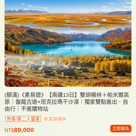
(額滿)《素易遊》【南疆13日】雙胡楊林＋帕米爾高
原｜盤龍古道×塔克拉瑪干沙漠｜獨家雙點進出．自
由行｜不進購物站
熟客/第二人優惠
秋賞胡楊林
立即報名
89,000
NT$