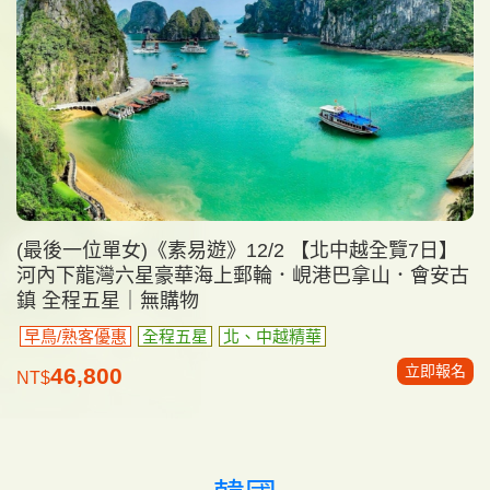
(最後一位單女)《素易遊》12/2 【北中越全覽7日】
河內下龍灣六星豪華海上郵輪．峴港巴拿山．會安古
鎮 全程五星｜無購物
早鳥/熟客優惠
全程五星
北、中越精華
立即報名
46,800
NT$