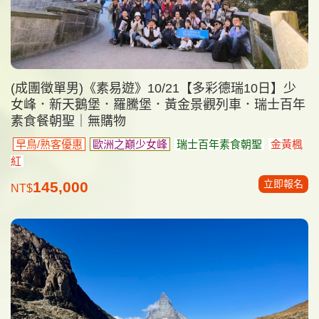
(成團徵單男)《素易遊》10/21【多彩德瑞10日】少
女峰．新天鵝堡．羅騰堡．黃金景觀列車．瑞士百年
素食餐朝聖｜無購物
早鳥/熟客優惠
歐洲之巔少女峰
瑞士百年素食朝聖
金黃楓
紅
立即報名
145,000
NT$