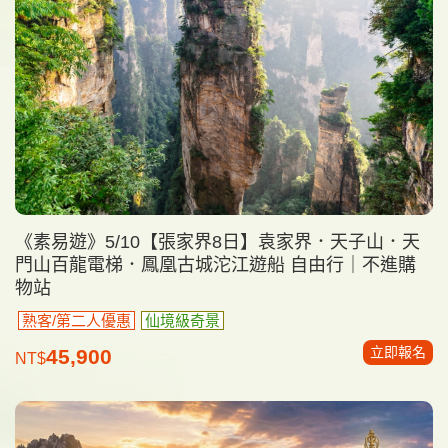
《素易遊》5/10【張家界8日】袁家界．天子山．天
門山百龍電梯．鳳凰古城沱江遊船 自由行｜不進購
物站
熟客/第二人優惠
仙境級奇景
立即報名
45,900
NT$