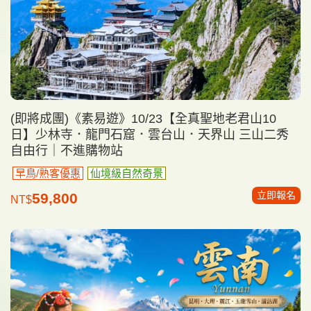
(即將成團)《素易遊》10/23【全真聖地老君山10
日】少林寺．龍門石窟．雲台山．天界山 三山二秀
自由行｜不進購物站
早鳥/熟客優惠
仙境級自然奇景
立即報名
59,800
NT$