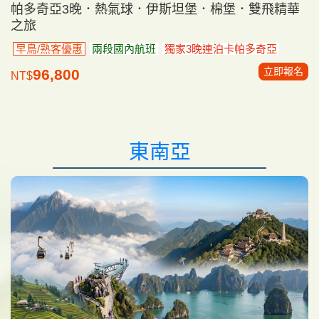
帕多奇亞3晚．熱氣球．伊斯坦堡．棉堡．雙飛精華
之旅
早鳥/熟客優惠
兩段國內航班
獨家3晚連泊卡帕多奇亞
立即報名
96,800
NT$
東南亞