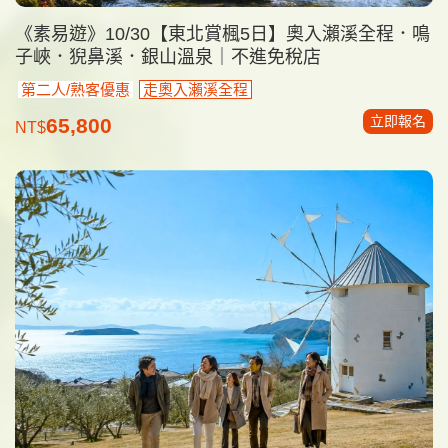
《素易遊》10/30【東北賞楓5日】奧入瀨溪全程．鳴
子峽．猊鼻溪．銀山溫泉｜不進免稅店
第二人/熟客優惠
走奧入瀨溪全程
立即報名
65,800
NT$