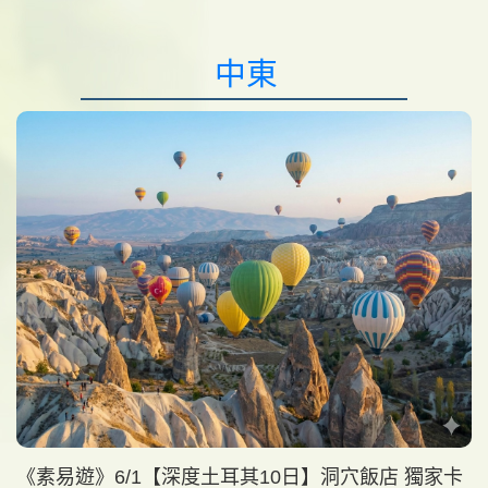
中東
《素易遊》6/1【深度土耳其10日】洞穴飯店 獨家卡