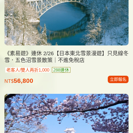
《素易遊》連休 2/26【日本東北雪景漫遊】只見線冬
雪．五色沼雪景散策｜不進免稅店
老客人/雙人再折1,000
288連休
立即報名
56,800
NT$