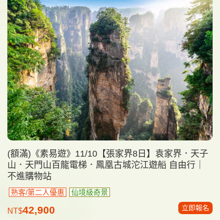
(額滿)《素易遊》11/10【張家界8日】袁家界．天子
山．天門山百龍電梯．鳳凰古城沱江遊船 自由行｜
不進購物站
熟客/第二人優惠
仙境級奇景
立即報名
42,900
NT$