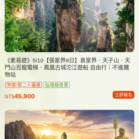
《素易遊》5/10【張家界8日】袁家界．天子山．天
門山百龍電梯．鳳凰古城沱江遊船 自由行｜不進購
物站
熟客/第二人優惠
仙境級奇景
立即報名
45,900
NT$