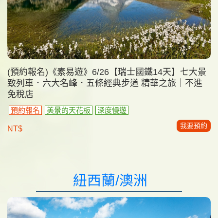
(預約報名)《素易遊》6/26【瑞士國鐵14天】七大景
致列車．六大名峰．五條經典步道 精華之旅｜不進
免稅店
預約報名
美景的天花板
深度慢遊
我要預約
NT$
紐西蘭/澳洲