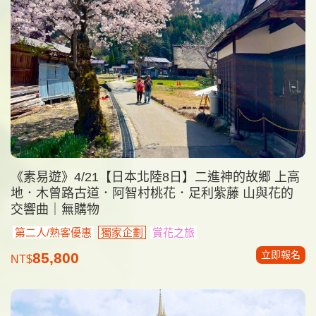
《素易遊》4/21【日本北陸8日】二進神的故鄉 上高
地．木曾路古道．阿智村桃花．足利紫藤 山與花的
交響曲｜無購物
第二人/熟客優惠
獨家企劃
賞花之旅
立即報名
85,800
NT$