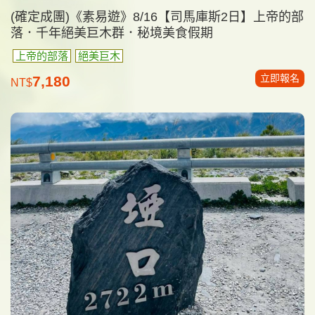
(確定成團)《素易遊》8/16【司馬庫斯2日】上帝的部
落．千年絕美巨木群．秘境美食假期
上帝的部落
絕美巨木
立即報名
7,180
NT$