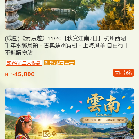
(成團)《素易遊》11/20【秋賞江南7日】杭州西湖．
千年水鄉烏鎮．古典蘇州賞楓．上海風華 自由行｜
不進購物站
熟客/第二人優惠
紅葉/銀杏美景
立即報名
45,800
NT$