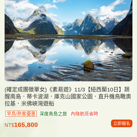
(確定成團徵單女)《素易遊》11/3【紐西蘭10日】蔬
醒南島．蒂卡波湖．庫克山國家公園．直升機鳥瞰奧
拉基．米佛峽灣遊船
早鳥/熟客優惠
深度南島之旅
內陸航班省時
立即報名
165,800
NT$