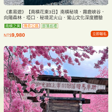
《素易遊》【南橫花東3日】南橫秘境．霧鹿峽谷．
向陽森林．埡口．秘境泥火山．鸞山文化深度體驗
南橫之美
傳奇公路
部落巡禮
立即報名
9,980
NT$