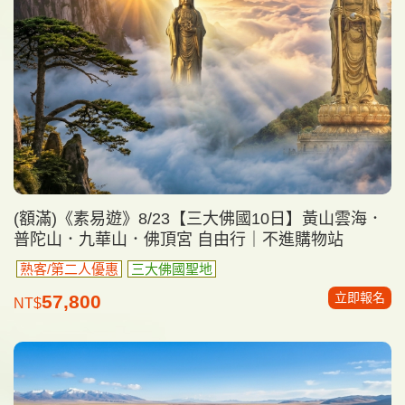
(額滿)《素易遊》8/23【三大佛國10日】黃山雲海．
普陀山．九華山．佛頂宮 自由行｜不進購物站
熟客/第二人優惠
三大佛國聖地
立即報名
57,800
NT$