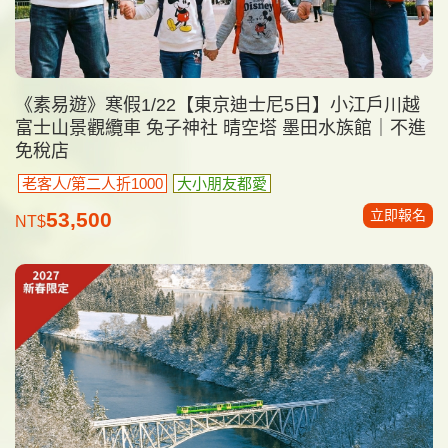
《素易遊》寒假1/22【東京迪士尼5日】小江戶川越
富士山景觀纜車 兔子神社 晴空塔 墨田水族館｜不進
免稅店
老客人/第二人折1000
大小朋友都愛
立即報名
53,500
NT$