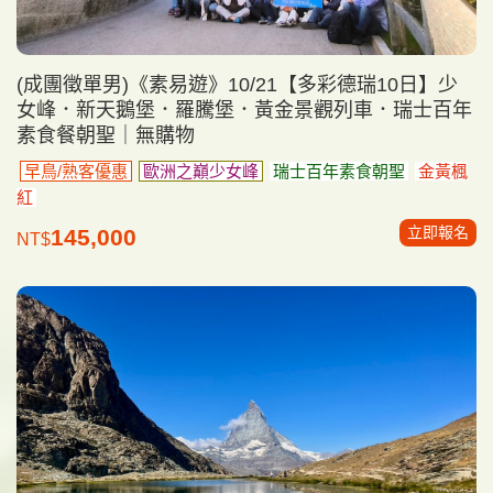
(成團徵單男)《素易遊》10/21【多彩德瑞10日】少
女峰．新天鵝堡．羅騰堡．黃金景觀列車．瑞士百年
素食餐朝聖｜無購物
早鳥/熟客優惠
歐洲之巔少女峰
瑞士百年素食朝聖
金黃楓
紅
立即報名
145,000
NT$