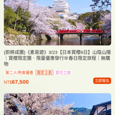
(即將成團)《素易遊》3/23【日本賞櫻6日】山陰山陽
｜賞櫻限定團．限量優惠發行🌸春日限定旅程｜無購
物
第二人/熟客優惠
獨家企劃
賞花之旅
立即報名
67,500
NT$