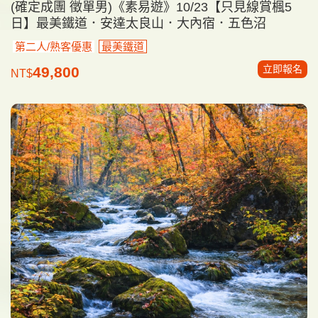
(確定成團 徵單男)《素易遊》10/23【只見線賞楓5
日】最美鐵道．安達太良山．大內宿．五色沼
第二人/熟客優惠
最美鐵道
立即報名
49,800
NT$