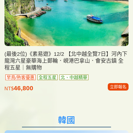
(最後2位)《素易遊》12/2 【北中越全覽7日】河內下
龍灣六星豪華海上郵輪．峴港巴拿山．會安古鎮 全
程五星｜無購物
早鳥/熟客優惠
全程五星
北、中越精華
立即報名
46,800
NT$
韓國