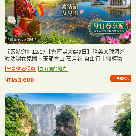
《素易遊》12/17【雲南昆大麗9日】絕美大理洱海．
瀘沽湖女兒國．玉龍雪山 藍月谷 自由行｜無購物
早鳥/熟客優惠
去有風的地方
立即報名
53,600
NT$