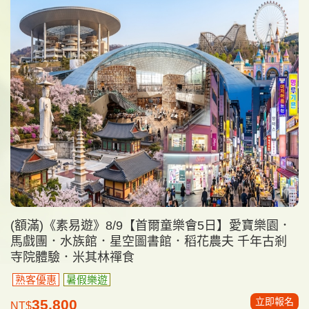
(額滿)《素易遊》8/9【首爾童樂會5日】愛寶樂園．
馬戲團．水族館．星空圖書館．稻花農夫 千年古剎
寺院體驗．米其林禪食
熟客優惠
暑假樂遊
立即報名
35,800
NT$