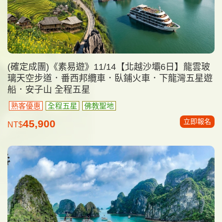
(確定成團)《素易遊》11/14【北越沙壩6日】龍雲玻
璃天空步道．番西邦纜車．臥鋪火車．下龍灣五星遊
船．安子山 全程五星
熟客優惠
全程五星
佛教聖地
立即報名
45,900
NT$