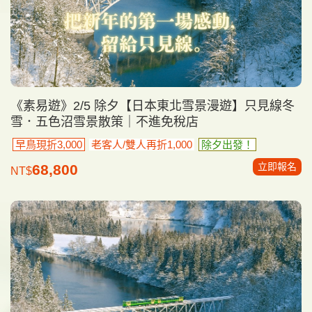
《素易遊》2/5 除夕【日本東北雪景漫遊】只見線冬
雪．五色沼雪景散策｜不進免稅店
早鳥現折3,000
老客人/雙人再折1,000
除夕出發！
立即報名
68,800
NT$