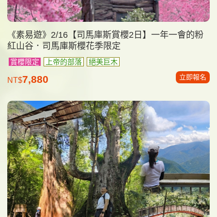
《素易遊》2/16【司馬庫斯賞櫻2日】一年一會的粉
紅山谷．司馬庫斯櫻花季限定
賞櫻限定
上帝的部落
絕美巨木
立即報名
7,880
NT$