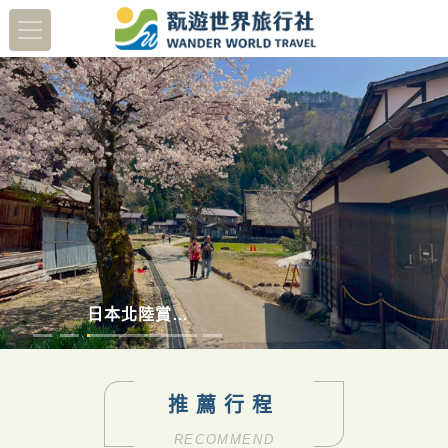
蔬醒南島
多彩德瑞
澳洲塔斯馬尼亞
日本北陸賞櫻8日
推薦行程
RECOMMEND