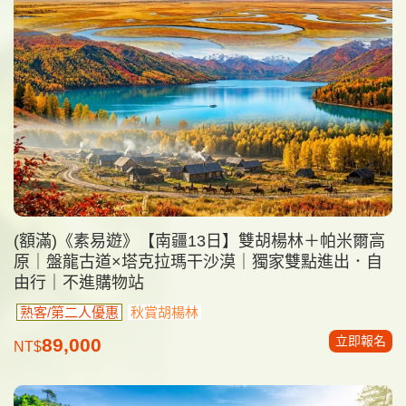
(額滿)《素易遊》【南疆13日】雙胡楊林＋帕米爾高
原｜盤龍古道×塔克拉瑪干沙漠｜獨家雙點進出．自
由行｜不進購物站
熟客/第二人優惠
秋賞胡楊林
立即報名
89,000
NT$