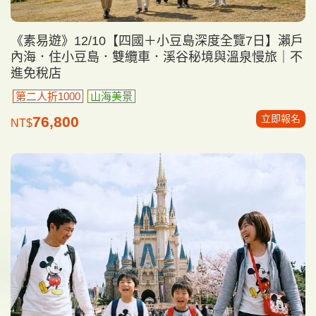
《素易遊》12/10【四國＋小豆島深度全覽7日】瀨戶
內海．住小豆島．雙纜車．溪谷秘境與溫泉慢旅｜不
進免稅店
第二人折1000
山海美景
立即報名
76,800
NT$