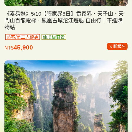
《素易遊》5/10【張家界8日】袁家界．天子山．天
門山百龍電梯．鳳凰古城沱江遊船 自由行｜不進購
物站
熟客/第二人優惠
仙境級奇景
立即報名
45,900
NT$