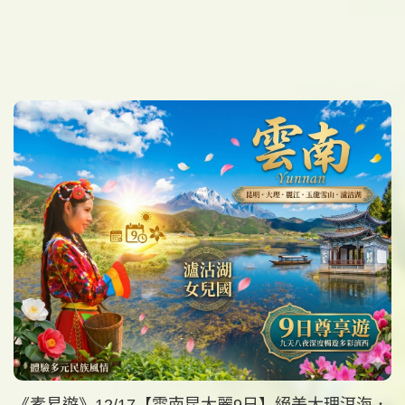
《素易遊》12/17【雲南昆大麗9日】絕美大理洱海．