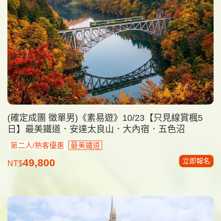
(確定成團 徵單男)《素易遊》10/23【只見線賞楓5
日】最美鐵道．安達太良山．大內宿．五色沼
第二人/熟客優惠
最美鐵道
立即報名
49,800
NT$