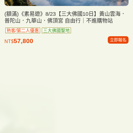
(額滿)《素易遊》8/23【三大佛國10日】黃山雲海．
普陀山．九華山．佛頂宮 自由行｜不進購物站
熟客/第二人優惠
三大佛國聖地
立即報名
57,800
NT$