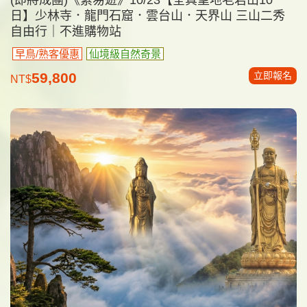
日】少林寺．龍門石窟．雲台山．天界山 三山二秀
自由行｜不進購物站
早鳥/熟客優惠
仙境級自然奇景
立即報名
59,800
NT$