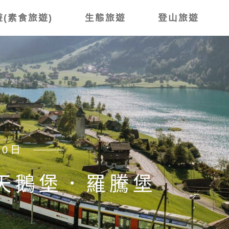
(素食旅遊)
生態旅遊
登山旅遊
賞櫻8日
鄉 上高地．木曾路古
藤 山與花的交響曲