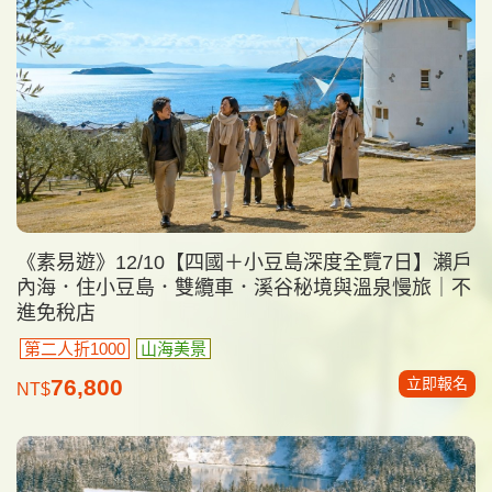
《素易遊》12/10【四國＋小豆島深度全覽7日】瀨戶
內海．住小豆島．雙纜車．溪谷秘境與溫泉慢旅｜不
進免稅店
第二人折1000
山海美景
立即報名
76,800
NT$