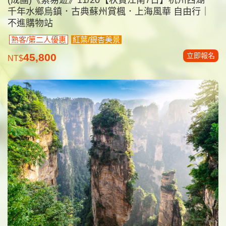
千年水鄉烏鎮．古典蘇州賞楓．上海風華 自由行｜
不進購物站
熟客/第二人優惠
紅葉/銀杏美景
立即報名
45,800
NT$