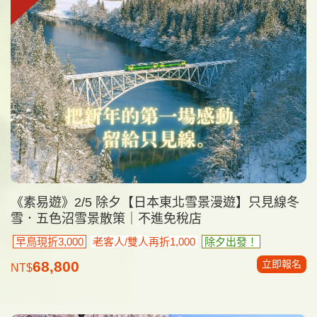
《素易遊》2/5 除夕【日本東北雪景漫遊】只見線冬
雪．五色沼雪景散策｜不進免稅店
早鳥現折3,000
老客人/雙人再折1,000
除夕出發！
立即報名
68,800
NT$