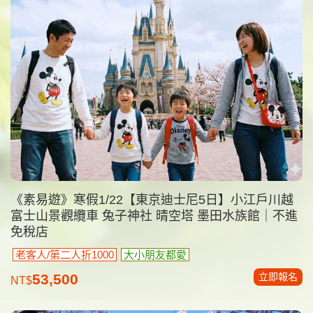
《素易遊》寒假1/22【東京迪士尼5日】小江戶川越
富士山景觀纜車 兔子神社 晴空塔 墨田水族館｜不進
免稅店
老客人/第二人折1000
大小朋友都愛
立即報名
53,500
NT$