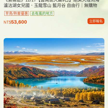
瀘沽湖女兒國．玉龍雪山 藍月谷 自由行｜無購物
早鳥/熟客優惠
去有風的地方
立即報名
53,600
NT$