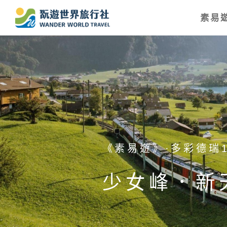
素易遊
《素易遊》·日本北陸
二進神的故
花．足利紫