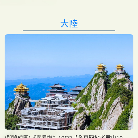
大陸
(即將成團)《素易遊》10/23【全真聖地老君山10