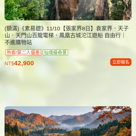
(額滿)《素易遊》11/10【張家界8日】袁家界．天子
山．天門山百龍電梯．鳳凰古城沱江遊船 自由行｜
不進購物站
熟客/第二人優惠
仙境級奇景
立即報名
42,900
NT$