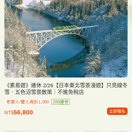
《素易遊》連休 2/26【日本東北雪景漫遊】只見線冬
雪．五色沼雪景散策｜不進免稅店
老客人/雙人再折1,000
288連休
立即報名
56,800
NT$