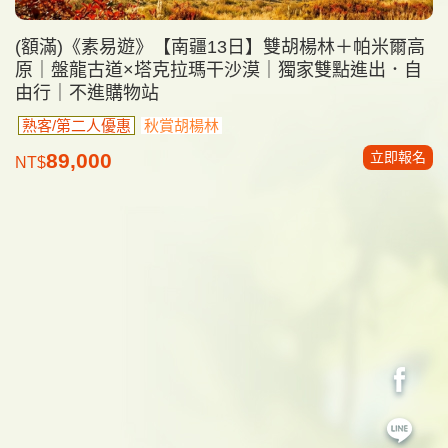
(額滿)《素易遊》【南疆13日】雙胡楊林＋帕米爾高
原｜盤龍古道×塔克拉瑪干沙漠｜獨家雙點進出．自
由行｜不進購物站
熟客/第二人優惠
秋賞胡楊林
立即報名
89,000
NT$