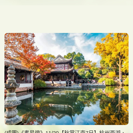
(成團)《素易遊》11/20【秋賞江南7日】杭州西湖．