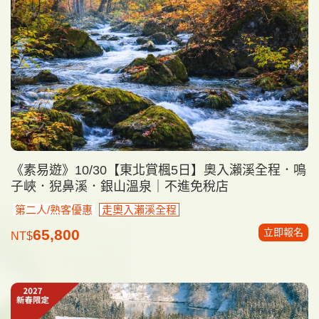
《素易遊》10/30【東北賞楓5日】奧入瀨溪全程．鳴
子峽．猊鼻溪．銀山溫泉｜不進免稅店
第二人/熟客優惠
走奧入瀨溪全程
立即報名
65,800
NT$