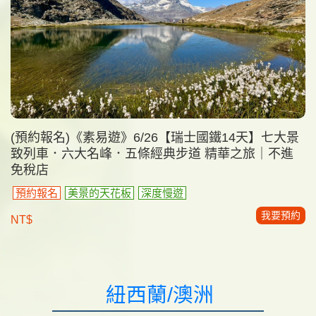
(預約報名)《素易遊》6/26【瑞士國鐵14天】七大景
致列車．六大名峰．五條經典步道 精華之旅｜不進
免稅店
預約報名
美景的天花板
深度慢遊
我要預約
NT$
紐西蘭/澳洲