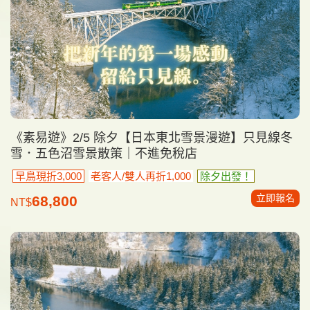
《素易遊》2/5 除夕【日本東北雪景漫遊】只見線冬
雪．五色沼雪景散策｜不進免稅店
早鳥現折3,000
老客人/雙人再折1,000
除夕出發！
立即報名
68,800
NT$