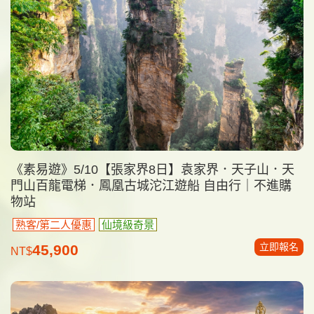
《素易遊》5/10【張家界8日】袁家界．天子山．天
門山百龍電梯．鳳凰古城沱江遊船 自由行｜不進購
物站
熟客/第二人優惠
仙境級奇景
立即報名
45,900
NT$