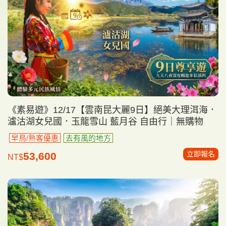
《素易遊》12/17【雲南昆大麗9日】絕美大理洱海．
瀘沽湖女兒國．玉龍雪山 藍月谷 自由行｜無購物
早鳥/熟客優惠
去有風的地方
立即報名
53,600
NT$