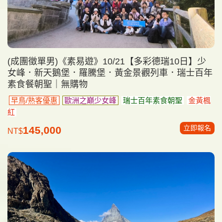
(成團徵單男)《素易遊》10/21【多彩德瑞10日】少
女峰．新天鵝堡．羅騰堡．黃金景觀列車．瑞士百年
素食餐朝聖｜無購物
早鳥/熟客優惠
歐洲之巔少女峰
瑞士百年素食朝聖
金黃楓
紅
立即報名
145,000
NT$