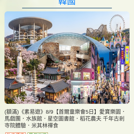
韓國
(額滿)《素易遊》8/9【首爾童樂會5日】愛寶樂園．
馬戲團．水族館．星空圖書館．稻花農夫 千年古剎
寺院體驗．米其林禪食