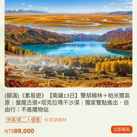
(額滿)《素易遊》【南疆13日】雙胡楊林＋帕米爾高
原｜盤龍古道×塔克拉瑪干沙漠｜獨家雙點進出．自
由行｜不進購物站
熟客/第二人優惠
秋賞胡楊林
立即報名
89,000
NT$