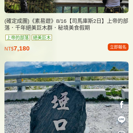
(確定成團)《素易遊》8/16【司馬庫斯2日】上帝的部
落．千年絕美巨木群．秘境美食假期
上帝的部落
絕美巨木
立即報名
7,180
NT$