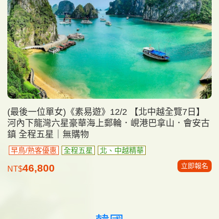
(最後一位單女)《素易遊》12/2 【北中越全覽7日】
河內下龍灣六星豪華海上郵輪．峴港巴拿山．會安古
鎮 全程五星｜無購物
早鳥/熟客優惠
全程五星
北、中越精華
立即報名
46,800
NT$