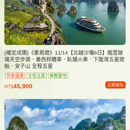
(確定成團)《素易遊》11/14【北越沙壩6日】龍雲玻
璃天空步道．番西邦纜車．臥鋪火車．下龍灣五星遊
船．安子山 全程五星
熟客優惠
全程五星
佛教聖地
立即報名
45,900
NT$