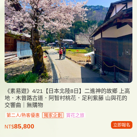
《素易遊》4/21【日本北陸8日】二進神的故鄉 上高
地．木曾路古道．阿智村桃花．足利紫藤 山與花的
交響曲｜無購物
第二人/熟客優惠
獨家企劃
賞花之旅
立即報名
85,800
NT$