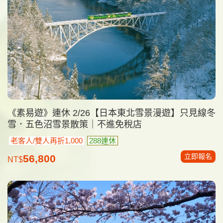
《素易遊》連休 2/26【日本東北雪景漫遊】只見線冬
雪．五色沼雪景散策｜不進免稅店
老客人/雙人再折1,000
288連休
立即報名
56,800
NT$