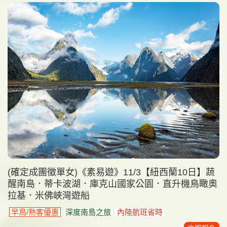
(確定成團徵單女)《素易遊》11/3【紐西蘭10日】蔬
醒南島．蒂卡波湖．庫克山國家公園．直升機鳥瞰奧
拉基．米佛峽灣遊船
早鳥/熟客優惠
深度南島之旅
內陸航班省時