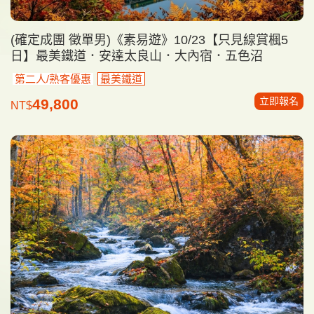
(確定成團 徵單男)《素易遊》10/23【只見線賞楓5
日】最美鐵道．安達太良山．大內宿．五色沼
第二人/熟客優惠
最美鐵道
立即報名
49,800
NT$