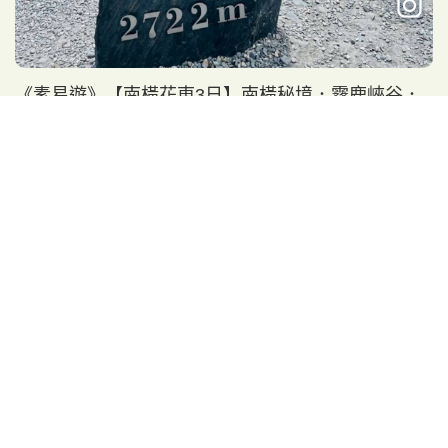
《素易遊》【南橫花東3日】南橫秘境．霧鹿峽谷．
向陽森林．埡口．秘境泥火山．鸞山文化深度體驗
南橫之美
傳奇公路
部落巡禮
立即報名
9,980
NT$