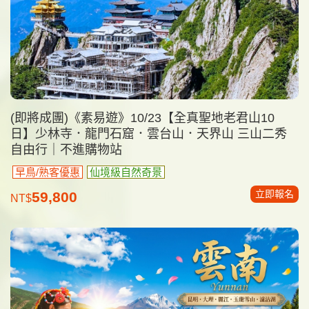
(即將成團)《素易遊》10/23【全真聖地老君山10
日】少林寺．龍門石窟．雲台山．天界山 三山二秀
自由行｜不進購物站
早鳥/熟客優惠
仙境級自然奇景
立即報名
59,800
NT$