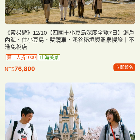
《素易遊》12/10【四國＋小豆島深度全覽7日】瀨戶
內海．住小豆島．雙纜車．溪谷秘境與溫泉慢旅｜不
進免稅店
第二人折1000
山海美景
立即報名
76,800
NT$