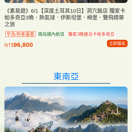
《素易遊》6/1【深度土耳其10日】洞穴飯店 獨家卡
帕多奇亞3晚．熱氣球．伊斯坦堡．棉堡．雙飛精華
之旅
早鳥/熟客優惠
兩段國內航班
獨家3晚連泊卡帕多奇亞
立即報名
96,800
NT$
東南亞