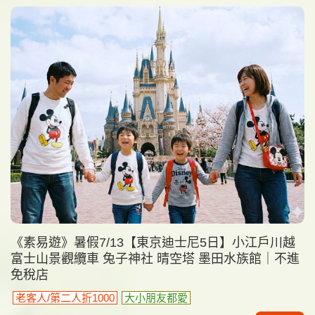
《素易遊》暑假7/13【東京迪士尼5日】小江戶川越
富士山景觀纜車 兔子神社 晴空塔 墨田水族館｜不進
免稅店
老客人/第二人折1000
大小朋友都愛