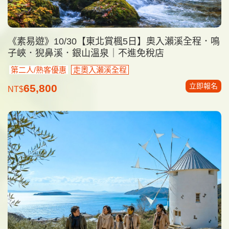
《素易遊》10/30【東北賞楓5日】奧入瀨溪全程．鳴
子峽．猊鼻溪．銀山溫泉｜不進免稅店
第二人/熟客優惠
走奧入瀨溪全程
立即報名
65,800
NT$