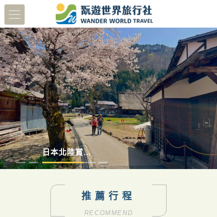
蔬醒南島
多彩德瑞
日本北陸賞櫻8日
澳洲塔斯馬尼亞
推薦行程
RECOMMEND