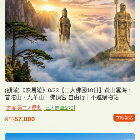
(額滿)《素易遊》8/23【三大佛國10日】黃山雲海．
普陀山．九華山．佛頂宮 自由行｜不進購物站
熟客/第二人優惠
三大佛國聖地
立即報名
57,800
NT$