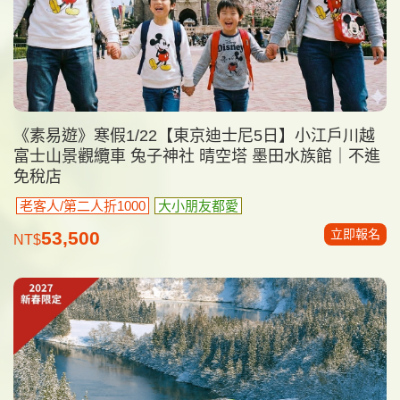
《素易遊》寒假1/22【東京迪士尼5日】小江戶川越
富士山景觀纜車 兔子神社 晴空塔 墨田水族館｜不進
免稅店
老客人/第二人折1000
大小朋友都愛
立即報名
53,500
NT$