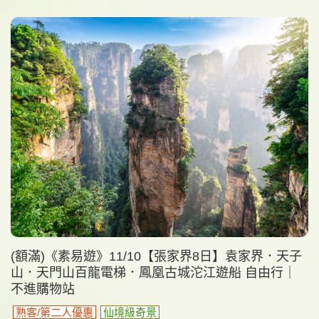
(額滿)《素易遊》11/10【張家界8日】袁家界．天子
山．天門山百龍電梯．鳳凰古城沱江遊船 自由行｜
不進購物站
熟客/第二人優惠
仙境級奇景