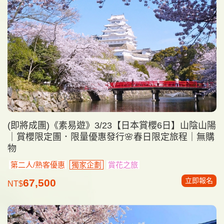
(即將成團)《素易遊》3/23【日本賞櫻6日】山陰山陽
｜賞櫻限定團．限量優惠發行🌸春日限定旅程｜無購
物
第二人/熟客優惠
獨家企劃
賞花之旅
立即報名
67,500
NT$