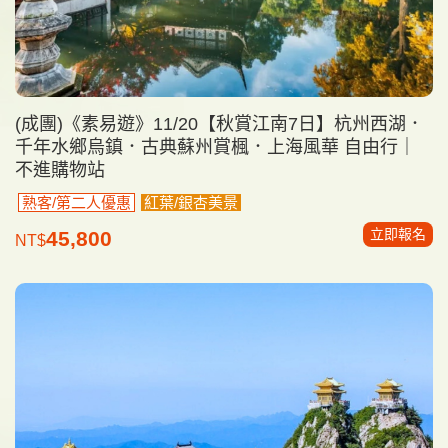
(成團)《素易遊》11/20【秋賞江南7日】杭州西湖．
千年水鄉烏鎮．古典蘇州賞楓．上海風華 自由行｜
不進購物站
熟客/第二人優惠
紅葉/銀杏美景
立即報名
45,800
NT$