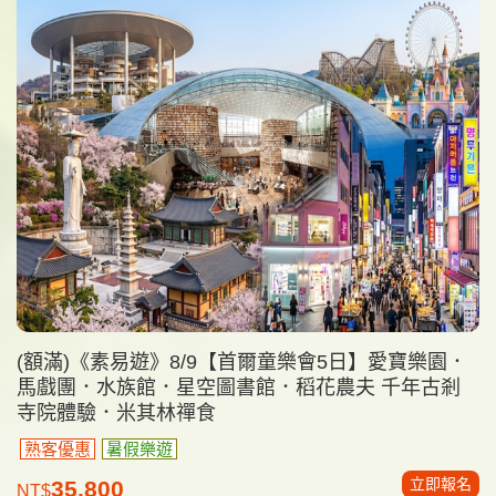
(額滿)《素易遊》8/9【首爾童樂會5日】愛寶樂園．
馬戲團．水族館．星空圖書館．稻花農夫 千年古剎
寺院體驗．米其林禪食
熟客優惠
暑假樂遊
立即報名
35,800
NT$