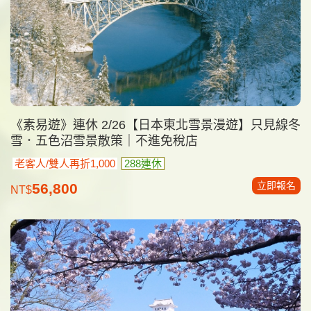
《素易遊》連休 2/26【日本東北雪景漫遊】只見線冬
雪．五色沼雪景散策｜不進免稅店
老客人/雙人再折1,000
288連休
立即報名
56,800
NT$