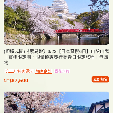
(即將成團)《素易遊》3/23【日本賞櫻6日】山陰山陽
｜賞櫻限定團．限量優惠發行🌸春日限定旅程｜無購
物
第二人/熟客優惠
獨家企劃
賞花之旅
立即報名
67,500
NT$