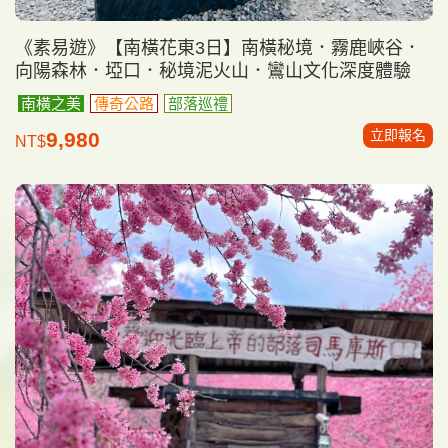
《素易遊》【南橫花東3日】南橫秘境．霧鹿峽谷．
向陽森林．埡口．秘境泥火山．鸞山文化深度體驗
南橫之美
傳奇公路
部落巡禮
立即報名
9,980
NT$