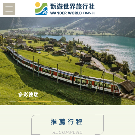
蔬醒南島
多彩德瑞
澳洲塔斯馬尼亞
日本北陸賞櫻8日
推薦行程
RECOMMEND