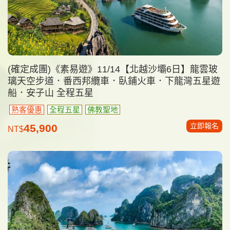
(確定成團)《素易遊》11/14【北越沙壩6日】龍雲玻
璃天空步道．番西邦纜車．臥鋪火車．下龍灣五星遊
船．安子山 全程五星
熟客優惠
全程五星
佛教聖地
立即報名
45,900
NT$