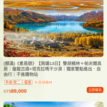
(額滿)《素易遊》【南疆13日】雙胡楊林＋帕米爾高
原｜盤龍古道×塔克拉瑪干沙漠｜獨家雙點進出．自
由行｜不進購物站
熟客/第二人優惠
秋賞胡楊林
立即報名
89,000
NT$