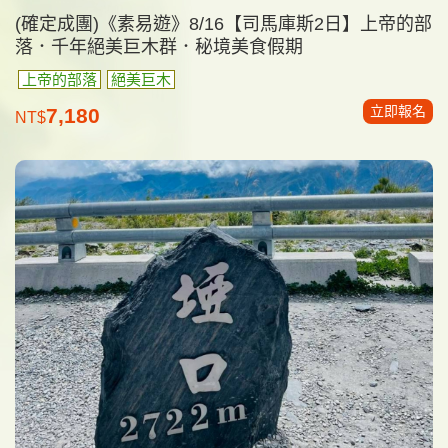
(確定成團)《素易遊》8/16【司馬庫斯2日】上帝的部
落．千年絕美巨木群．秘境美食假期
上帝的部落
絕美巨木
立即報名
7,180
NT$