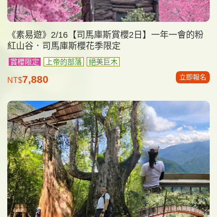
《素易遊》2/16【司馬庫斯賞櫻2日】一年一會的粉
紅山谷．司馬庫斯櫻花季限定
賞櫻限定
上帝的部落
絕美巨木
立即報名
7,880
NT$