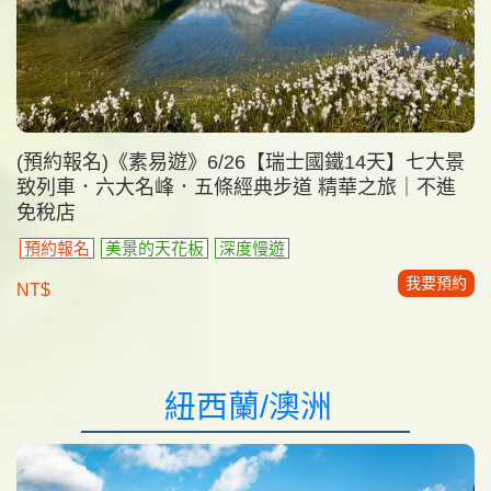
(預約報名)《素易遊》6/26【瑞士國鐵14天】七大景
致列車．六大名峰．五條經典步道 精華之旅｜不進
免稅店
預約報名
美景的天花板
深度慢遊
我要預約
NT$
紐西蘭/澳洲