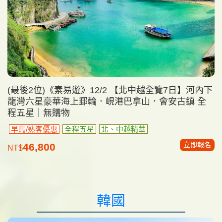
(最後2位)《素易遊》12/2 【北中越全覽7日】河內下
龍灣六星豪華海上郵輪．峴港巴拿山．會安古鎮 全
程五星｜無購物
早鳥/熟客優惠
全程五星
北、中越精華
立即報名
46,800
NT$
韓國