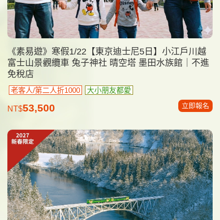
《素易遊》寒假1/22【東京迪士尼5日】小江戶川越
富士山景觀纜車 兔子神社 晴空塔 墨田水族館｜不進
免稅店
老客人/第二人折1000
大小朋友都愛
立即報名
53,500
NT$