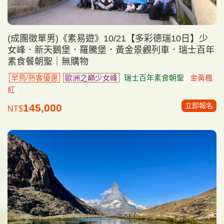
(成團徵單男)《素易遊》10/21【多彩德瑞10日】少
女峰．新天鵝堡．羅騰堡．黃金景觀列車．瑞士百年
素食餐朝聖｜無購物
早鳥/熟客優惠
歐洲之巔少女峰
瑞士百年素食朝聖
金黃楓
紅
立即報名
145,000
NT$