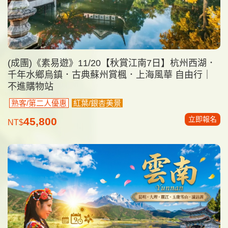
(成團)《素易遊》11/20【秋賞江南7日】杭州西湖．
千年水鄉烏鎮．古典蘇州賞楓．上海風華 自由行｜
不進購物站
熟客/第二人優惠
紅葉/銀杏美景
立即報名
45,800
NT$