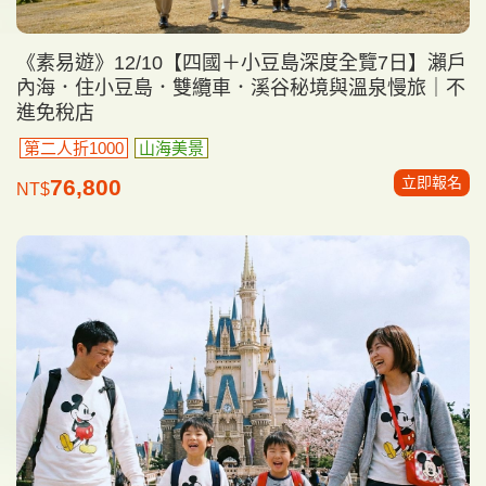
《素易遊》12/10【四國＋小豆島深度全覽7日】瀨戶
內海．住小豆島．雙纜車．溪谷秘境與溫泉慢旅｜不
進免稅店
第二人折1000
山海美景
立即報名
76,800
NT$