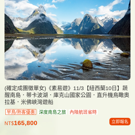
(確定成團徵單女)《素易遊》11/3【紐西蘭10日】蔬
醒南島．蒂卡波湖．庫克山國家公園．直升機鳥瞰奧
拉基．米佛峽灣遊船
早鳥/熟客優惠
深度南島之旅
內陸航班省時
立即報名
165,800
NT$