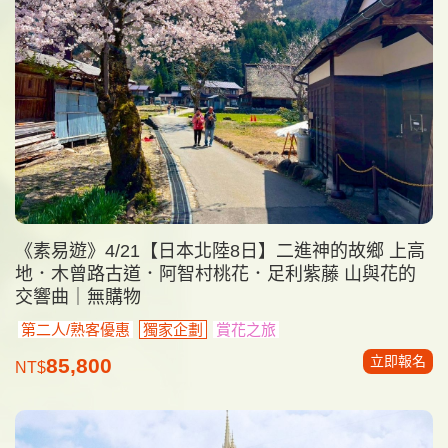
《素易遊》4/21【日本北陸8日】二進神的故鄉 上高
地．木曾路古道．阿智村桃花．足利紫藤 山與花的
交響曲｜無購物
第二人/熟客優惠
獨家企劃
賞花之旅
立即報名
85,800
NT$