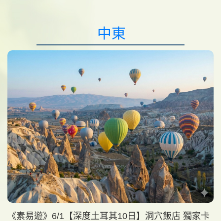
中東
《素易遊》6/1【深度土耳其10日】洞穴飯店 獨家卡