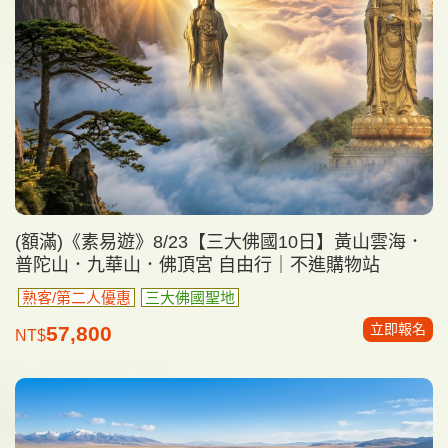
(額滿)《素易遊》8/23【三大佛國10日】黃山雲海．
普陀山．九華山．佛頂宮 自由行｜不進購物站
熟客/第二人優惠
三大佛國聖地
立即報名
57,800
NT$