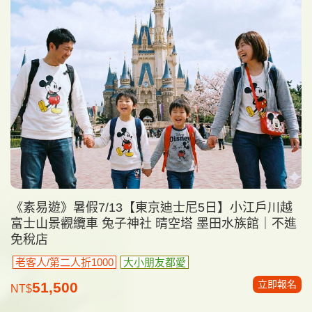
《素易遊》暑假7/13【東京迪士尼5日】小江戶川越
富士山景觀纜車 兔子神社 晴空塔 墨田水族館｜不進
免稅店
老客人/第二人折1000
大小朋友都愛
立即報名
51,500
NT$