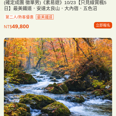
(確定成團 徵單男)《素易遊》10/23【只見線賞楓5
日】最美鐵道．安達太良山．大內宿．五色沼
第二人/熟客優惠
最美鐵道
立即報名
49,800
NT$