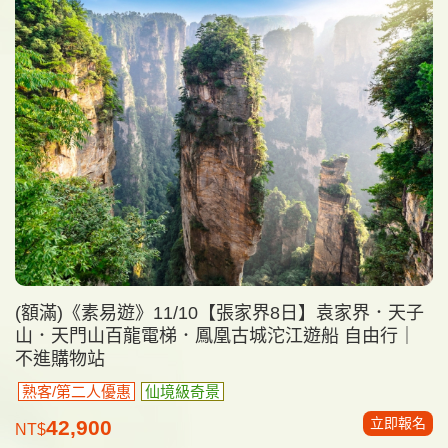
(額滿)《素易遊》11/10【張家界8日】袁家界．天子
山．天門山百龍電梯．鳳凰古城沱江遊船 自由行｜
不進購物站
熟客/第二人優惠
仙境級奇景
立即報名
42,900
NT$