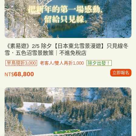
《素易遊》2/5 除夕【日本東北雪景漫遊】只見線冬
雪．五色沼雪景散策｜不進免稅店
早鳥現折3,000
老客人/雙人再折1,000
除夕出發！
立即報名
68,800
NT$