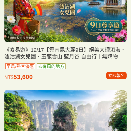
《素易遊》12/17【雲南昆大麗9日】絕美大理洱海．
瀘沽湖女兒國．玉龍雪山 藍月谷 自由行｜無購物
早鳥/熟客優惠
去有風的地方
立即報名
53,600
NT$