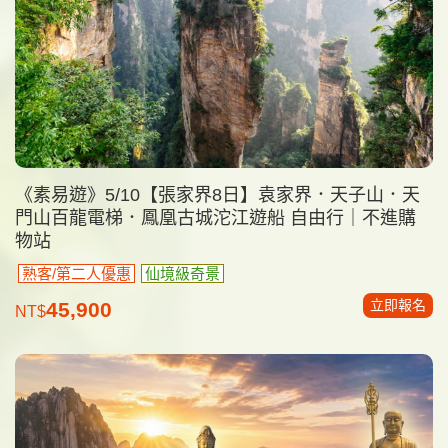
《素易遊》5/10【張家界8日】袁家界．天子山．天
門山百龍電梯．鳳凰古城沱江遊船 自由行｜不進購
物站
熟客/第二人優惠
仙境級奇景
立即報名
45,900
NT$