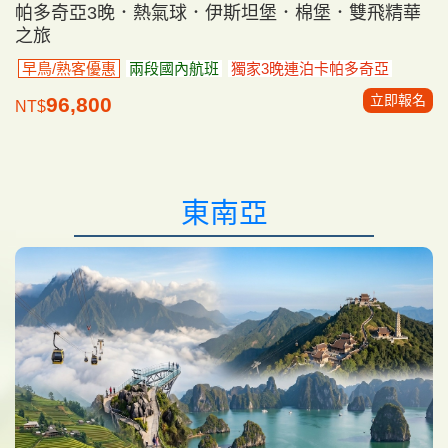
帕多奇亞3晚．熱氣球．伊斯坦堡．棉堡．雙飛精華
之旅
早鳥/熟客優惠
兩段國內航班
獨家3晚連泊卡帕多奇亞
立即報名
96,800
NT$
東南亞