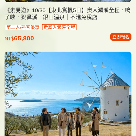
《素易遊》10/30【東北賞楓5日】奧入瀨溪全程．鳴
子峽．猊鼻溪．銀山溫泉｜不進免稅店
第二人/熟客優惠
走奧入瀨溪全程
立即報名
65,800
NT$