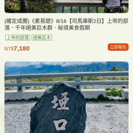
(確定成團)《素易遊》8/16【司馬庫斯2日】上帝的部
落．千年絕美巨木群．秘境美食假期
上帝的部落
絕美巨木
立即報名
7,180
NT$