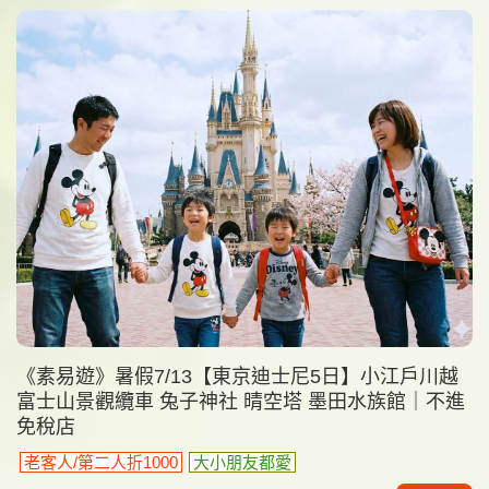
《素易遊》暑假7/13【東京迪士尼5日】小江戶川越
富士山景觀纜車 兔子神社 晴空塔 墨田水族館｜不進
免稅店
老客人/第二人折1000
大小朋友都愛