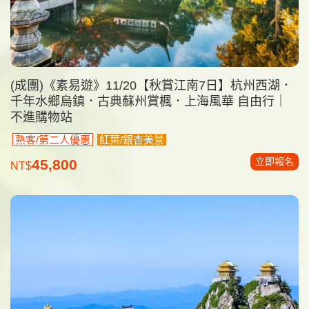
(成團)《素易遊》11/20【秋賞江南7日】杭州西湖．
千年水鄉烏鎮．古典蘇州賞楓．上海風華 自由行｜
不進購物站
熟客/第二人優惠
紅葉/銀杏美景
立即報名
45,800
NT$