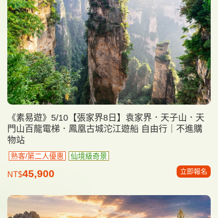
《素易遊》5/10【張家界8日】袁家界．天子山．天
門山百龍電梯．鳳凰古城沱江遊船 自由行｜不進購
物站
熟客/第二人優惠
仙境級奇景
立即報名
45,900
NT$