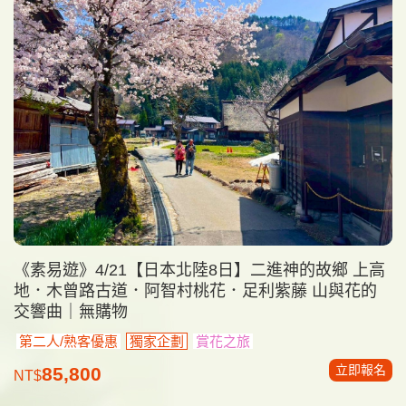
《素易遊》4/21【日本北陸8日】二進神的故鄉 上高
地．木曾路古道．阿智村桃花．足利紫藤 山與花的
交響曲｜無購物
第二人/熟客優惠
獨家企劃
賞花之旅
立即報名
85,800
NT$