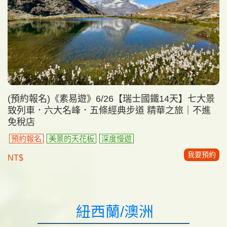
(預約報名)《素易遊》6/26【瑞士國鐵14天】七大景
致列車．六大名峰．五條經典步道 精華之旅｜不進
免稅店
預約報名
美景的天花板
深度慢遊
我要預約
NT$
紐西蘭/澳洲