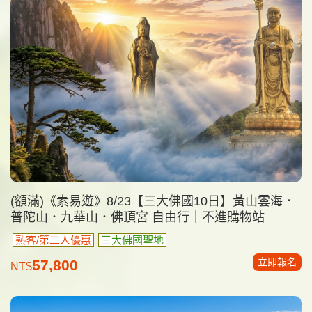
(額滿)《素易遊》8/23【三大佛國10日】黃山雲海．
普陀山．九華山．佛頂宮 自由行｜不進購物站
熟客/第二人優惠
三大佛國聖地
立即報名
57,800
NT$