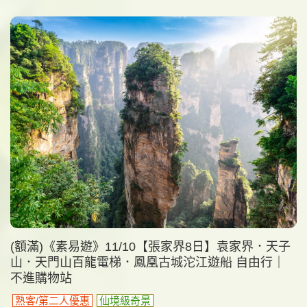
(額滿)《素易遊》11/10【張家界8日】袁家界．天子
山．天門山百龍電梯．鳳凰古城沱江遊船 自由行｜
不進購物站
熟客/第二人優惠
仙境級奇景