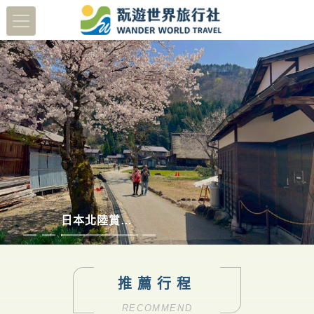
蔬醒南島
多彩德瑞
澳洲塔斯馬尼亞
日本北陸賞櫻8日
推薦行程
RECOMMEND