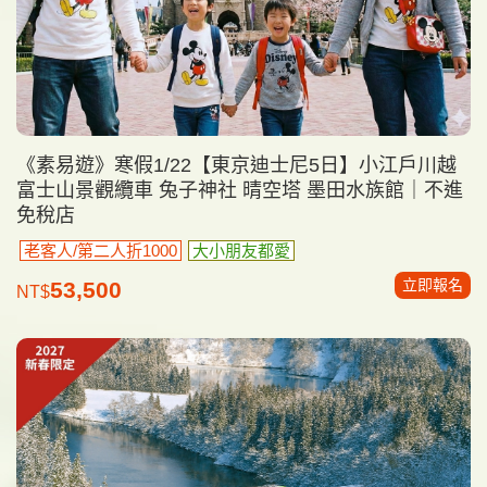
《素易遊》寒假1/22【東京迪士尼5日】小江戶川越
富士山景觀纜車 兔子神社 晴空塔 墨田水族館｜不進
免稅店
老客人/第二人折1000
大小朋友都愛
立即報名
53,500
NT$