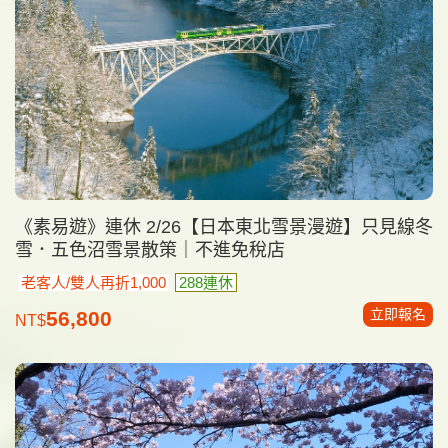
《素易遊》連休 2/26【日本東北雪景漫遊】只見線冬
雪．五色沼雪景散策｜不進免稅店
老客人/雙人再折1,000
288連休
立即報名
56,800
NT$