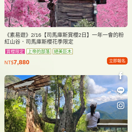
《素易遊》2/16【司馬庫斯賞櫻2日】一年一會的粉
紅山谷．司馬庫斯櫻花季限定
賞櫻限定
上帝的部落
絕美巨木
立即報名
7,880
NT$