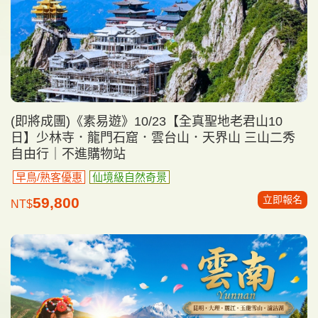
(即將成團)《素易遊》10/23【全真聖地老君山10
日】少林寺．龍門石窟．雲台山．天界山 三山二秀
自由行｜不進購物站
早鳥/熟客優惠
仙境級自然奇景
立即報名
59,800
NT$