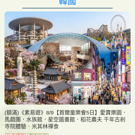
韓國
(額滿)《素易遊》8/9【首爾童樂會5日】愛寶樂園．
馬戲團．水族館．星空圖書館．稻花農夫 千年古剎
寺院體驗．米其林禪食