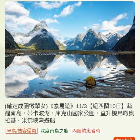
(確定成團徵單女)《素易遊》11/3【紐西蘭10日】蔬
醒南島．蒂卡波湖．庫克山國家公園．直升機鳥瞰奧
拉基．米佛峽灣遊船
早鳥/熟客優惠
深度南島之旅
內陸航班省時