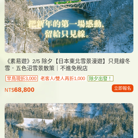
《素易遊》2/5 除夕【日本東北雪景漫遊】只見線冬
雪．五色沼雪景散策｜不進免稅店
早鳥現折3,000
老客人/雙人再折1,000
除夕出發！
立即報名
68,800
NT$