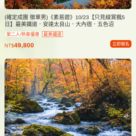
(確定成團 徵單男)《素易遊》10/23【只見線賞楓5
日】最美鐵道．安達太良山．大內宿．五色沼
第二人/熟客優惠
最美鐵道
立即報名
49,800
NT$