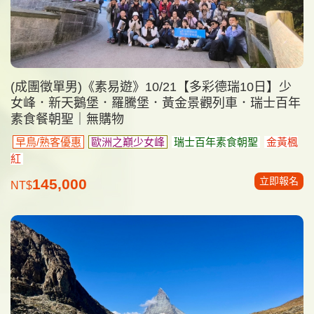
(成團徵單男)《素易遊》10/21【多彩德瑞10日】少
女峰．新天鵝堡．羅騰堡．黃金景觀列車．瑞士百年
素食餐朝聖｜無購物
早鳥/熟客優惠
歐洲之巔少女峰
瑞士百年素食朝聖
金黃楓
紅
立即報名
145,000
NT$