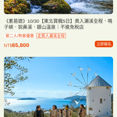
《素易遊》10/30【東北賞楓5日】奧入瀨溪全程．鳴
子峽．猊鼻溪．銀山溫泉｜不進免稅店
第二人/熟客優惠
走奧入瀨溪全程
立即報名
65,800
NT$