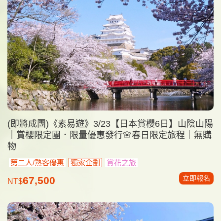
(即將成團)《素易遊》3/23【日本賞櫻6日】山陰山陽
｜賞櫻限定團．限量優惠發行🌸春日限定旅程｜無購
物
第二人/熟客優惠
獨家企劃
賞花之旅
立即報名
67,500
NT$