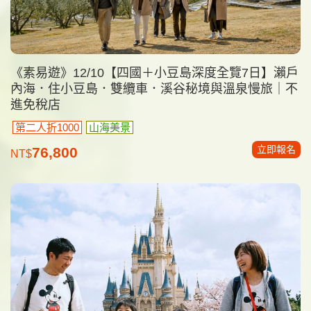
《素易遊》12/10【四國＋小豆島深度全覽7日】瀨戶
內海．住小豆島．雙纜車．溪谷秘境與溫泉慢旅｜不
進免稅店
第二人折1000
山海美景
立即報名
76,800
NT$