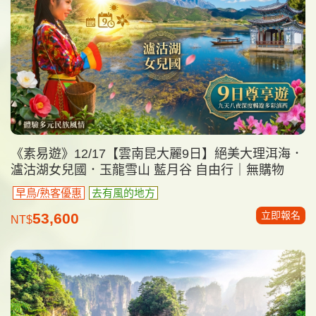
《素易遊》12/17【雲南昆大麗9日】絕美大理洱海．
瀘沽湖女兒國．玉龍雪山 藍月谷 自由行｜無購物
早鳥/熟客優惠
去有風的地方
立即報名
53,600
NT$