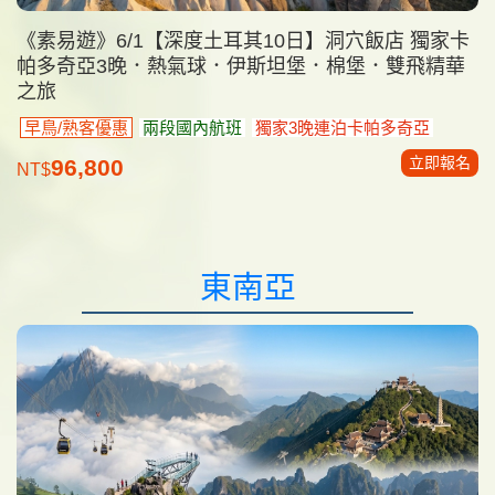
《素易遊》6/1【深度土耳其10日】洞穴飯店 獨家卡
帕多奇亞3晚．熱氣球．伊斯坦堡．棉堡．雙飛精華
之旅
早鳥/熟客優惠
兩段國內航班
獨家3晚連泊卡帕多奇亞
立即報名
96,800
NT$
東南亞