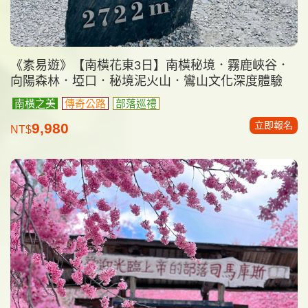
《素易遊》【南橫花東3日】南橫秘境．霧鹿峽谷．
向陽森林．埡口．秘境泥火山．鸞山文化深度體驗
南橫之美
傳奇公路
部落巡禮
立即報名
9,980
NT$