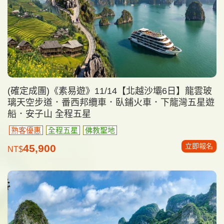
(確定成團)《素易遊》11/14【北越沙壩6日】龍雲玻
璃天空步道．番西邦纜車．臥鋪火車．下龍灣五星遊
船．安子山 全程五星
熟客優惠
全程五星
佛教聖地
立即報名
45,900
NT$