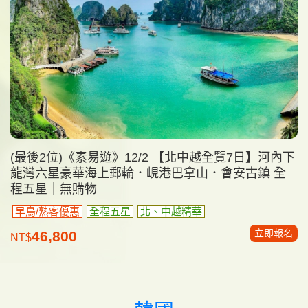
(最後2位)《素易遊》12/2 【北中越全覽7日】河內下
龍灣六星豪華海上郵輪．峴港巴拿山．會安古鎮 全
程五星｜無購物
早鳥/熟客優惠
全程五星
北、中越精華
立即報名
46,800
NT$