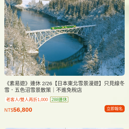
《素易遊》連休 2/26【日本東北雪景漫遊】只見線冬
雪．五色沼雪景散策｜不進免稅店
老客人/雙人再折1,000
288連休
立即報名
56,800
NT$