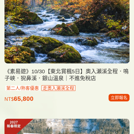
《素易遊》10/30【東北賞楓5日】奧入瀨溪全程．鳴
子峽．猊鼻溪．銀山溫泉｜不進免稅店
第二人/熟客優惠
走奧入瀨溪全程
立即報名
65,800
NT$