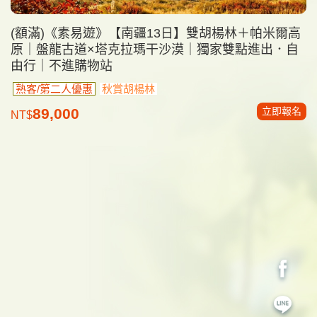
(額滿)《素易遊》【南疆13日】雙胡楊林＋帕米爾高
原｜盤龍古道×塔克拉瑪干沙漠｜獨家雙點進出．自
由行｜不進購物站
熟客/第二人優惠
秋賞胡楊林
立即報名
89,000
NT$