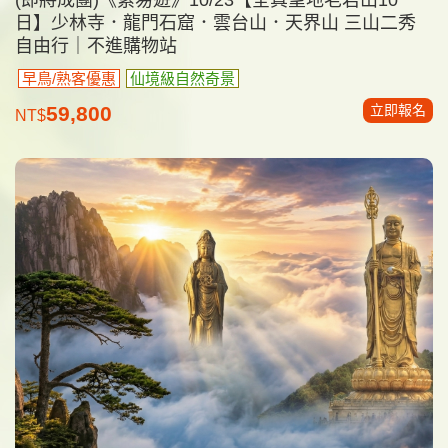
日】少林寺．龍門石窟．雲台山．天界山 三山二秀
自由行｜不進購物站
早鳥/熟客優惠
仙境級自然奇景
立即報名
59,800
NT$