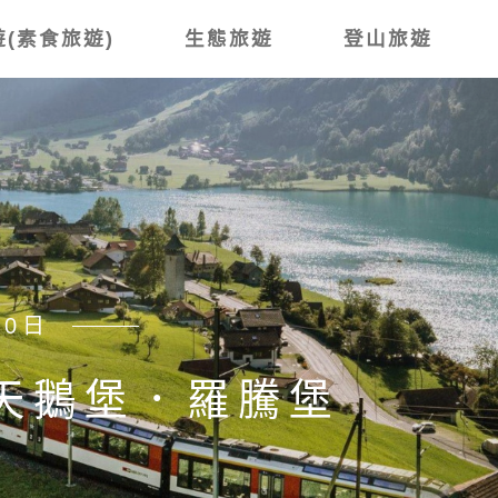
(素食旅遊)
生態旅遊
登山旅遊
賞櫻8日
鄉 上高地．木曾路古
藤 山與花的交響曲