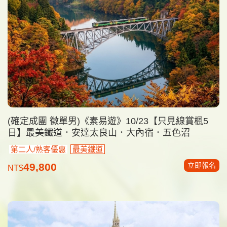
(確定成團 徵單男)《素易遊》10/23【只見線賞楓5
日】最美鐵道．安達太良山．大內宿．五色沼
第二人/熟客優惠
最美鐵道
立即報名
49,800
NT$