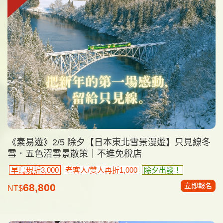
《素易遊》2/5 除夕【日本東北雪景漫遊】只見線冬
雪．五色沼雪景散策｜不進免稅店
早鳥現折3,000
老客人/雙人再折1,000
除夕出發！
立即報名
68,800
NT$