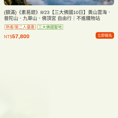
(額滿)《素易遊》8/23【三大佛國10日】黃山雲海．
普陀山．九華山．佛頂宮 自由行｜不進購物站
熟客/第二人優惠
三大佛國聖地
立即報名
57,800
NT$