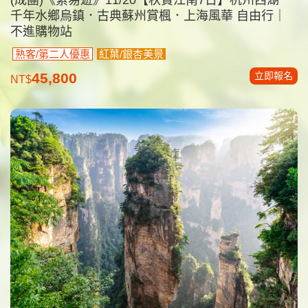
千年水鄉烏鎮．古典蘇州賞楓．上海風華 自由行｜
不進購物站
熟客/第二人優惠
紅葉/銀杏美景
立即報名
45,800
NT$