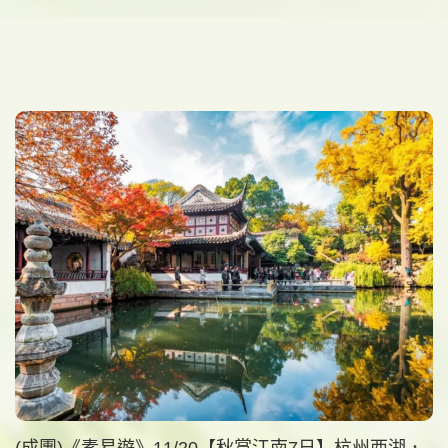
(成團)《素易遊》11/20【秋賞江南7日】杭州西湖．