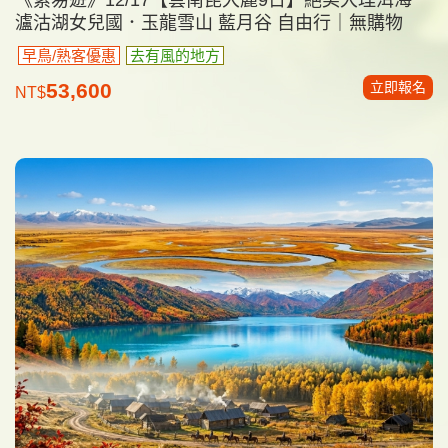
瀘沽湖女兒國．玉龍雪山 藍月谷 自由行｜無購物
早鳥/熟客優惠
去有風的地方
立即報名
53,600
NT$