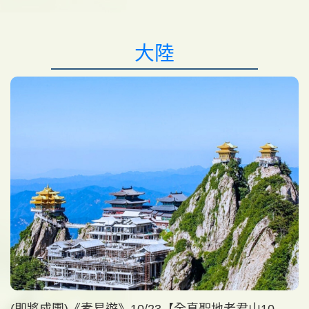
大陸
(即將成團)《素易遊》10/23【全真聖地老君山10