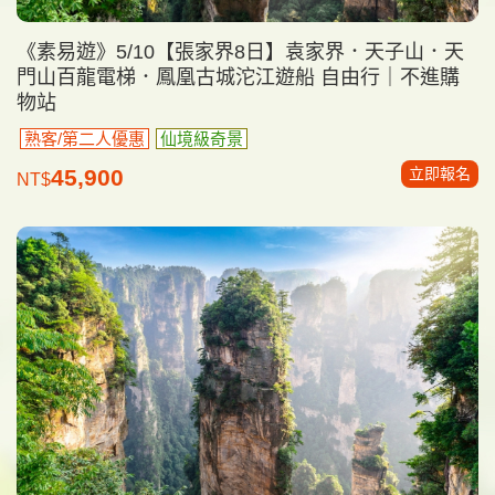
《素易遊》5/10【張家界8日】袁家界．天子山．天
門山百龍電梯．鳳凰古城沱江遊船 自由行｜不進購
物站
熟客/第二人優惠
仙境級奇景
立即報名
45,900
NT$