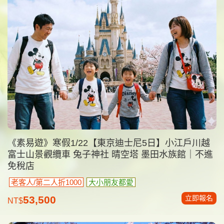
《素易遊》寒假1/22【東京迪士尼5日】小江戶川越
富士山景觀纜車 兔子神社 晴空塔 墨田水族館｜不進
免稅店
老客人/第二人折1000
大小朋友都愛
立即報名
53,500
NT$