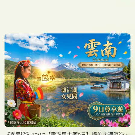
《素易遊》12/17【雲南昆大麗9日】絕美大理洱海．