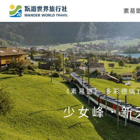
素易遊
《素易遊》·日本北陸
二進神的故
花．足利紫