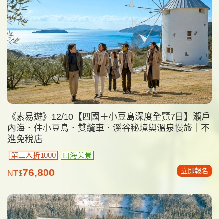
《素易遊》12/10【四國＋小豆島深度全覽7日】瀨戶
內海．住小豆島．雙纜車．溪谷秘境與溫泉慢旅｜不
進免稅店
第二人折1000
山海美景
立即報名
76,800
NT$