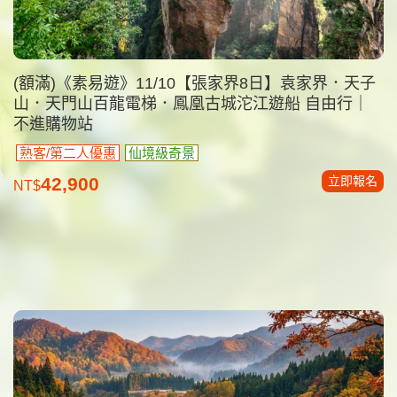
(額滿)《素易遊》11/10【張家界8日】袁家界．天子
山．天門山百龍電梯．鳳凰古城沱江遊船 自由行｜
不進購物站
熟客/第二人優惠
仙境級奇景
立即報名
42,900
NT$