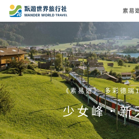
素易遊
《素易遊》·日本北陸
二進神的故
花．足利紫