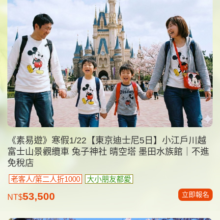
《素易遊》寒假1/22【東京迪士尼5日】小江戶川越
富士山景觀纜車 兔子神社 晴空塔 墨田水族館｜不進
免稅店
老客人/第二人折1000
大小朋友都愛
立即報名
53,500
NT$