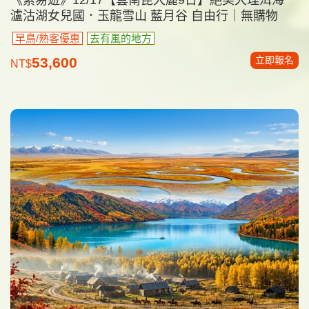
瀘沽湖女兒國．玉龍雪山 藍月谷 自由行｜無購物
早鳥/熟客優惠
去有風的地方
立即報名
53,600
NT$