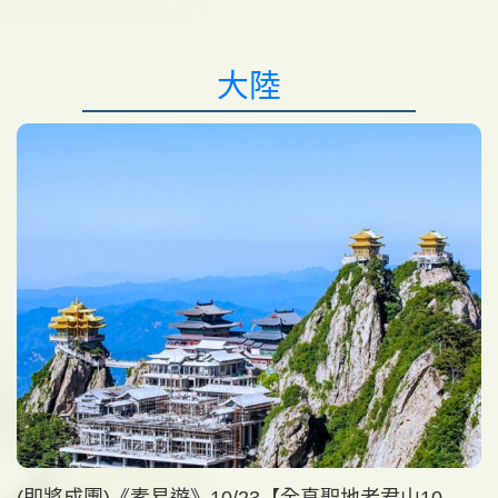
大陸
(即將成團)《素易遊》10/23【全真聖地老君山10