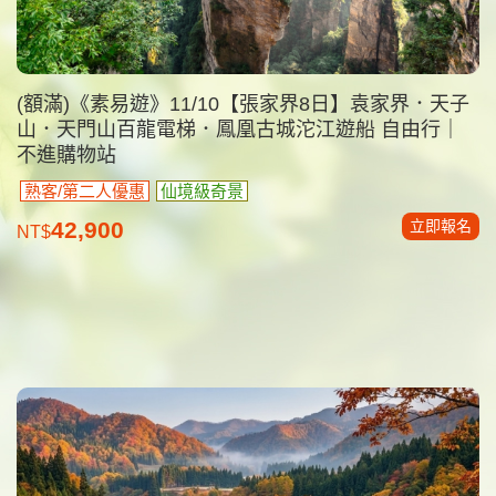
(額滿)《素易遊》11/10【張家界8日】袁家界．天子
山．天門山百龍電梯．鳳凰古城沱江遊船 自由行｜
不進購物站
熟客/第二人優惠
仙境級奇景
立即報名
42,900
NT$