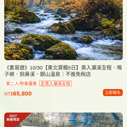
《素易遊》10/30【東北賞楓5日】奧入瀨溪全程．鳴
子峽．猊鼻溪．銀山溫泉｜不進免稅店
第二人/熟客優惠
走奧入瀨溪全程
立即報名
65,800
NT$