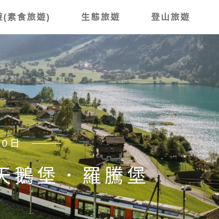
(素食旅遊)
生態旅遊
登山旅遊
賞櫻8日
鄉 上高地．木曾路古
藤 山與花的交響曲