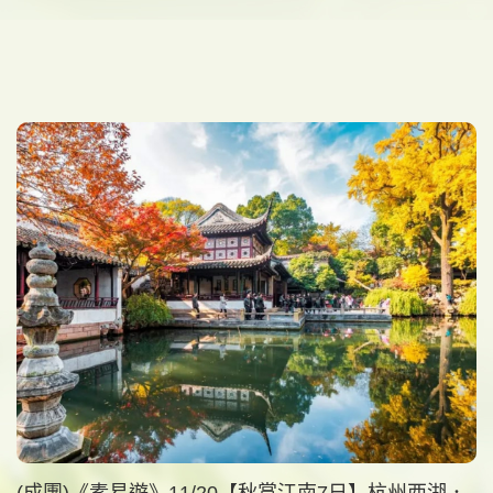
(成團)《素易遊》11/20【秋賞江南7日】杭州西湖．