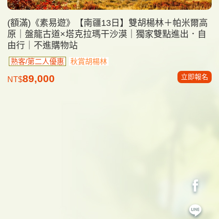
(額滿)《素易遊》【南疆13日】雙胡楊林＋帕米爾高
原｜盤龍古道×塔克拉瑪干沙漠｜獨家雙點進出．自
由行｜不進購物站
熟客/第二人優惠
秋賞胡楊林
立即報名
89,000
NT$