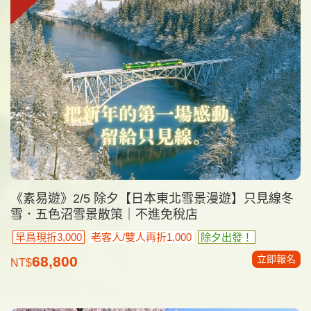
《素易遊》2/5 除夕【日本東北雪景漫遊】只見線冬
雪．五色沼雪景散策｜不進免稅店
早鳥現折3,000
老客人/雙人再折1,000
除夕出發！
立即報名
68,800
NT$