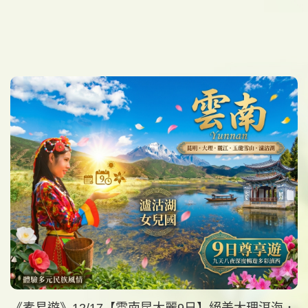
《素易遊》12/17【雲南昆大麗9日】絕美大理洱海．