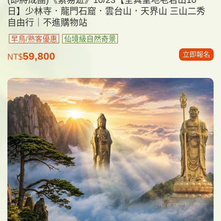
日】少林寺．龍門石窟．雲台山．天界山 三山二秀
自由行｜不進購物站
早鳥/熟客優惠
仙境級自然奇景
立即報名
59,800
NT$