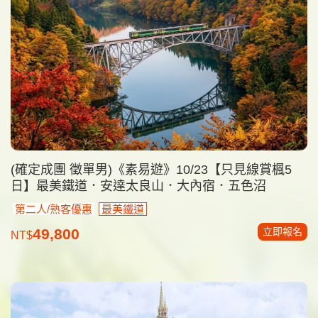
(確定成團 徵單男)《素易遊》10/23【只見線賞楓5
日】最美鐵道．安達太良山．大內宿．五色沼
第二人/熟客優惠
最美鐵道
立即報名
49,800
NT$