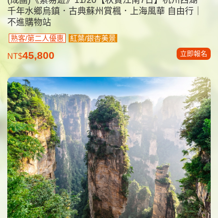
千年水鄉烏鎮．古典蘇州賞楓．上海風華 自由行｜
不進購物站
熟客/第二人優惠
紅葉/銀杏美景
立即報名
45,800
NT$