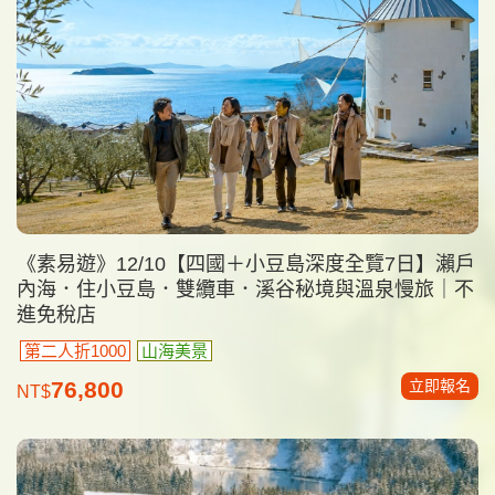
《素易遊》12/10【四國＋小豆島深度全覽7日】瀨戶
內海．住小豆島．雙纜車．溪谷秘境與溫泉慢旅｜不
進免稅店
第二人折1000
山海美景
立即報名
76,800
NT$