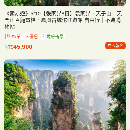
《素易遊》5/10【張家界8日】袁家界．天子山．天
門山百龍電梯．鳳凰古城沱江遊船 自由行｜不進購
物站
熟客/第二人優惠
仙境級奇景
立即報名
45,900
NT$