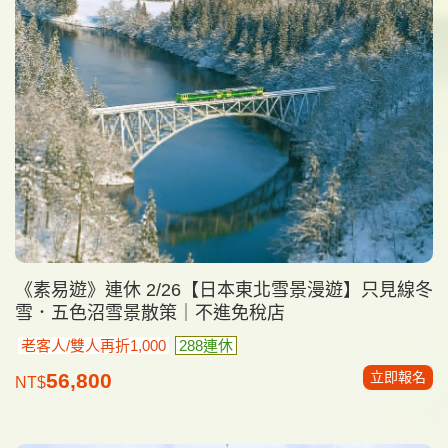
《素易遊》連休 2/26【日本東北雪景漫遊】只見線冬
雪．五色沼雪景散策｜不進免稅店
老客人/雙人再折1,000
288連休
立即報名
56,800
NT$