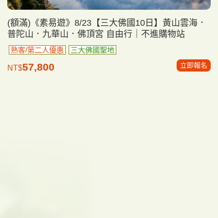
(額滿)《素易遊》8/23【三大佛國10日】黃山雲海．
普陀山．九華山．佛頂宮 自由行｜不進購物站
熟客/第二人優惠
三大佛國聖地
立即報名
57,800
NT$