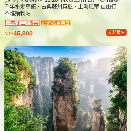
千年水鄉烏鎮．古典蘇州賞楓．上海風華 自由行｜
不進購物站
熟客/第二人優惠
紅葉/銀杏美景
立即報名
45,800
NT$