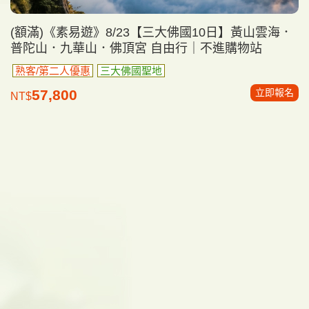
(額滿)《素易遊》8/23【三大佛國10日】黃山雲海．
普陀山．九華山．佛頂宮 自由行｜不進購物站
熟客/第二人優惠
三大佛國聖地
立即報名
57,800
NT$