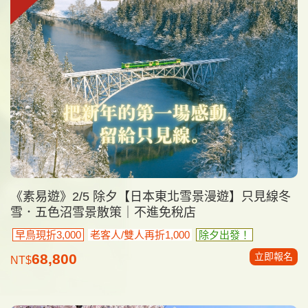
《素易遊》2/5 除夕【日本東北雪景漫遊】只見線冬
雪．五色沼雪景散策｜不進免稅店
早鳥現折3,000
老客人/雙人再折1,000
除夕出發！
立即報名
68,800
NT$