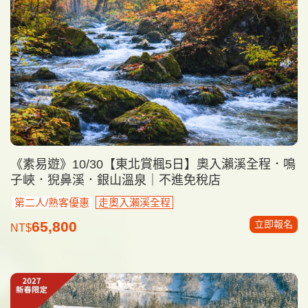
《素易遊》10/30【東北賞楓5日】奧入瀨溪全程．鳴
子峽．猊鼻溪．銀山溫泉｜不進免稅店
第二人/熟客優惠
走奧入瀨溪全程
立即報名
65,800
NT$