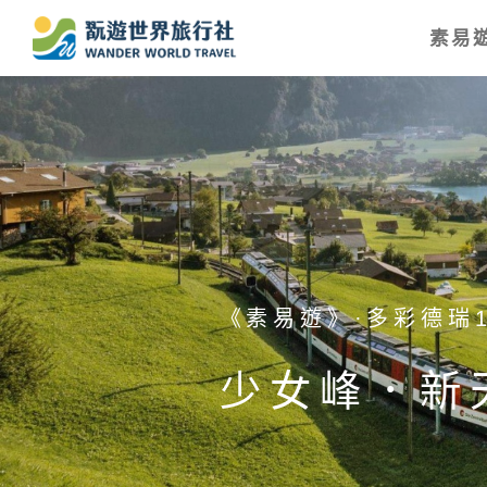
素易遊
《素易遊》·日本北陸
二進神的故
花．足利紫