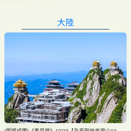
大陸
(即將成團)《素易遊》10/23【全真聖地老君山10