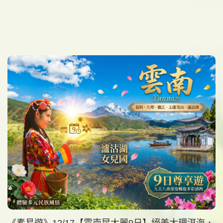
《素易遊》12/17【雲南昆大麗9日】絕美大理洱海．