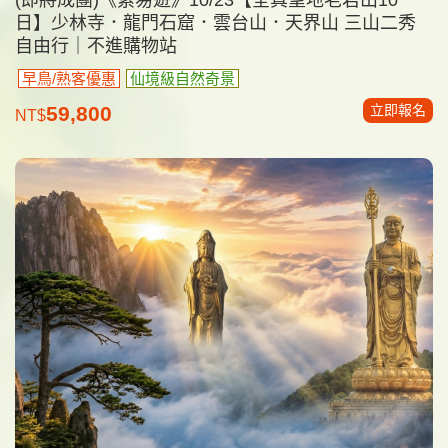
日】少林寺．龍門石窟．雲台山．天界山 三山二秀
自由行｜不進購物站
早鳥/熟客優惠
仙境級自然奇景
立即報名
59,800
NT$