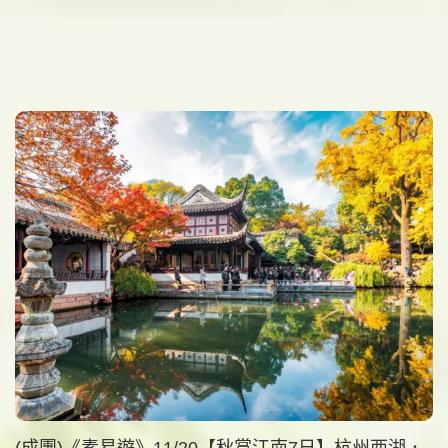
(成團)《素易遊》11/20【秋賞江南7日】杭州西湖．