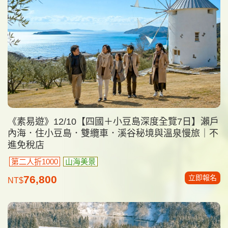
《素易遊》12/10【四國＋小豆島深度全覽7日】瀨戶
內海．住小豆島．雙纜車．溪谷秘境與溫泉慢旅｜不
進免稅店
第二人折1000
山海美景
立即報名
76,800
NT$