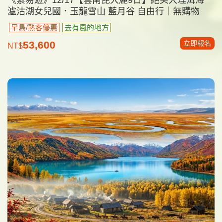
瀘沽湖女兒國．玉龍雪山 藍月谷 自由行｜無購物
早鳥/熟客優惠
去有風的地方
立即報名
53,600
NT$