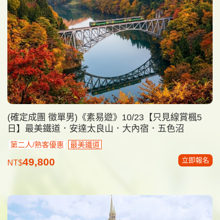
(確定成團 徵單男)《素易遊》10/23【只見線賞楓5
日】最美鐵道．安達太良山．大內宿．五色沼
第二人/熟客優惠
最美鐵道
立即報名
49,800
NT$