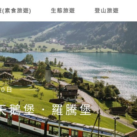
(素食旅遊)
生態旅遊
登山旅遊
賞櫻8日
鄉 上高地．木曾路古
藤 山與花的交響曲