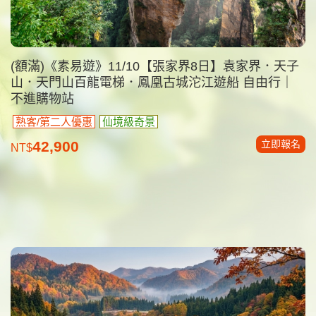
(額滿)《素易遊》11/10【張家界8日】袁家界．天子
山．天門山百龍電梯．鳳凰古城沱江遊船 自由行｜
不進購物站
熟客/第二人優惠
仙境級奇景
立即報名
42,900
NT$