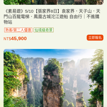
《素易遊》5/10【張家界8日】袁家界．天子山．天
門山百龍電梯．鳳凰古城沱江遊船 自由行｜不進購
物站
熟客/第二人優惠
仙境級奇景
立即報名
45,900
NT$