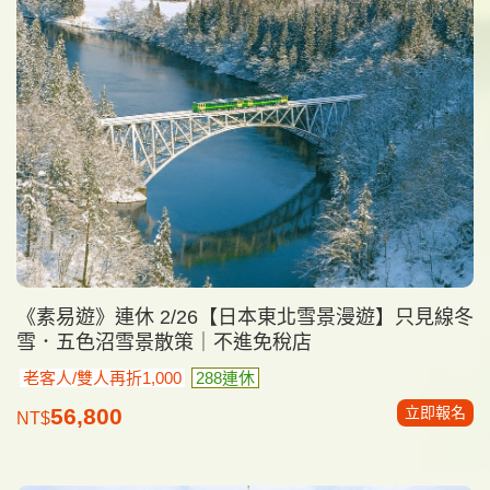
《素易遊》連休 2/26【日本東北雪景漫遊】只見線冬
雪．五色沼雪景散策｜不進免稅店
老客人/雙人再折1,000
288連休
立即報名
56,800
NT$