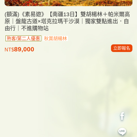
(額滿)《素易遊》【南疆13日】雙胡楊林＋帕米爾高
原｜盤龍古道×塔克拉瑪干沙漠｜獨家雙點進出．自
由行｜不進購物站
熟客/第二人優惠
秋賞胡楊林
立即報名
89,000
NT$