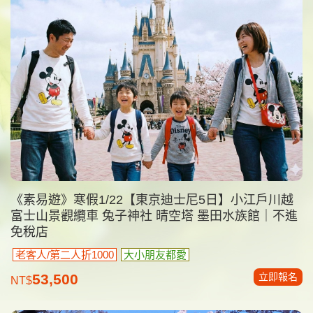
《素易遊》寒假1/22【東京迪士尼5日】小江戶川越
富士山景觀纜車 兔子神社 晴空塔 墨田水族館｜不進
免稅店
老客人/第二人折1000
大小朋友都愛
立即報名
53,500
NT$