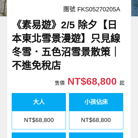
團號 FKS05270205A
《素易遊》2/5 除夕【日
本東北雪景漫遊】只見線
冬雪．五色沼雪景散策｜
不進免稅店
NT$68,800
售價
起
大人
小孩佔床
NT$68,800
NT$68,800