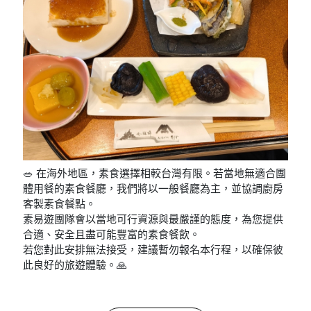
🥗 在海外地區，素食選擇相較台灣有限。若當地無適合團
體用餐的素食餐廳，我們將以一般餐廳為主，並協調廚房
客製素食餐點。
素易遊團隊會以當地可行資源與最嚴謹的態度，為您提供
合適、安全且盡可能豐富的素食餐飲。
若您對此安排無法接受，建議暫勿報名本行程，以確保彼
此良好的旅遊體驗。🙏