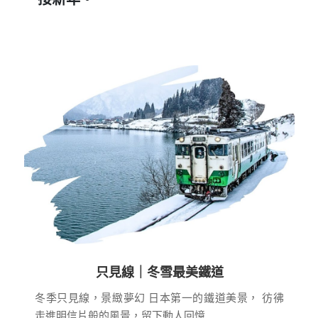
只見線｜冬雪最美鐵道
冬季只見線，景緻夢幻
日本第一的鐵道美景，
彷彿
走進明信片般的風景，留下動人回憶