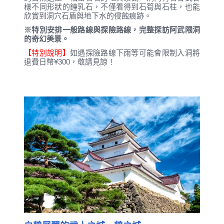
樣不同形狀的鐘乳石，不僅看得到石筍與石柱，也能
欣賞到洞穴石盾與地下水的侵蝕痕跡。
※特別安排一般路線與探險路線，完整探訪阿武隈洞
的奇幻美景。
【特別說明】
如遇探險路線下雨等可能會限制入洞將
退費日幣¥300，敬請見諒！