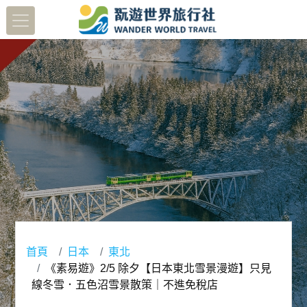
首頁
日本
東北
《素易遊》2/5 除夕【日本東北雪景漫遊】只見
線冬雪．五色沼雪景散策｜不進免稅店