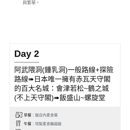
與繁華。
Day 2
阿武隈洞(鍾乳洞)一般路線+探險
路線➠日本唯一擁有赤瓦天守閣
的百大名城：會津若松~鶴之城
(不上天守閣)➠飯盛山~螺旋堂
早餐
：飯店內素食餐
午餐
：特製素食輪箱飯