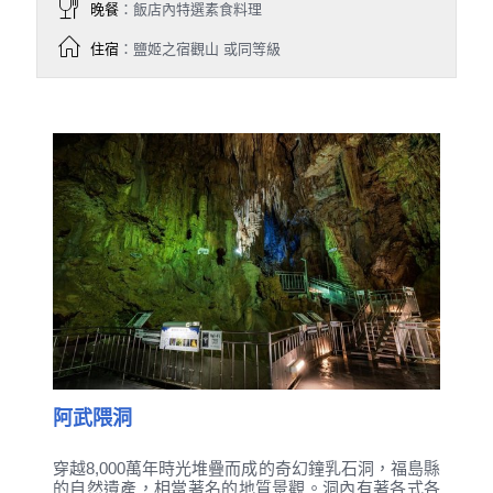
晚餐
：飯店內特選素食料理
住宿
：鹽姬之宿觀山 或同等級
阿武隈洞
穿越8,000萬年時光堆疊而成的奇幻鐘乳石洞，福島縣
的自然遺產，相當著名的地質景觀。洞內有著各式各