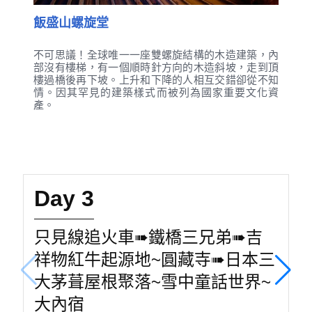
飯盛山螺旋堂
不可思議！全球唯一一座雙螺旋結構的木造建築，內
部沒有樓梯，有一個順時針方向的木造斜坡，走到頂
樓過橋後再下坡。上升和下降的人相互交錯卻從不知
情。因其罕見的建築樣式而被列為國家重要文化資
產。
Day 3
只見線追火車➠鐵橋三兄弟➠吉
祥物紅牛起源地~圓藏寺➠日本三
大茅葺屋根聚落~雪中童話世界~
大內宿