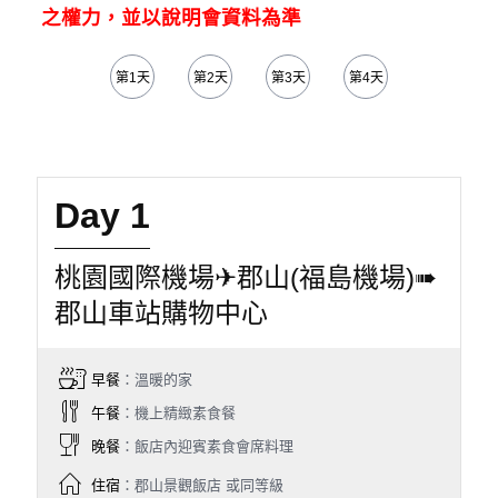
之權力，並以說明會資料為準
第1天
第2天
第3天
第4天
第5天
Day 1
桃園國際機場✈郡山(福島機場)➠
郡山車站購物中心
早餐
：溫暖的家
午餐
：機上精緻素食餐
晚餐
：飯店內迎賓素食會席料理
住宿
：郡山景觀飯店 或同等級