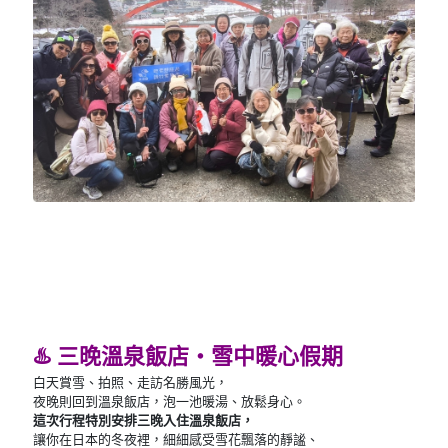
♨️ 三晚溫泉飯店・雪中暖心假期
白天賞雪、拍照、走訪名勝風光，
夜晚則回到溫泉飯店，泡一池暖湯、放鬆身心。
這次行程特別安排三晚入住溫泉飯店，
讓你在日本的冬夜裡，細細感受雪花飄落的靜謐、