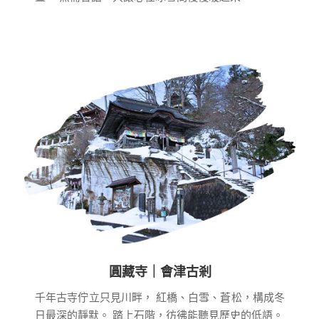
圓藏寺｜會津古剎
千年古寺佇立只見川畔，
紅橋、白雪、蒼松，構成冬
日最深的靜默。
踏上石階，彷彿能聽見歷史的低語。