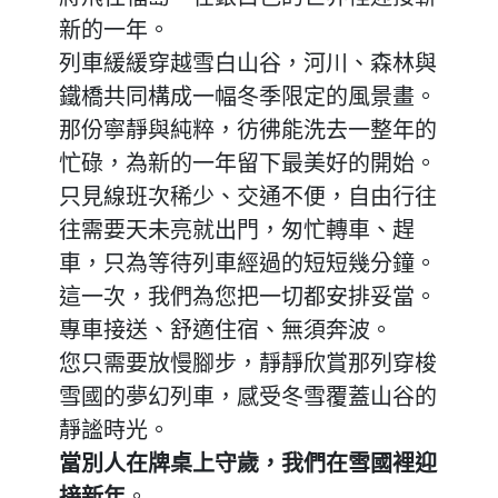
新的一年。
列車緩緩穿越雪白山谷，河川、森林與
鐵橋共同構成一幅冬季限定的風景畫。
那份寧靜與純粹，彷彿能洗去一整年的
忙碌，為新的一年留下最美好的開始。
只見線班次稀少、交通不便，自由行往
往需要天未亮就出門，匆忙轉車、趕
車，只為等待列車經過的短短幾分鐘。
這一次，我們為您把一切都安排妥當。
專車接送、舒適住宿、無須奔波。
您只需要放慢腳步，靜靜欣賞那列穿梭
雪國的夢幻列車，感受冬雪覆蓋山谷的
靜謐時光。
當別人在牌桌上守歲，我們在雪國裡迎
接新年
。