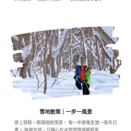
雪地散策｜一步一風景
穿上雪鞋，輕踏皚皚雪原，
每一步都像走進一張冬日
畫。
無需言語，只讓心在冰雪間慢慢暖起來