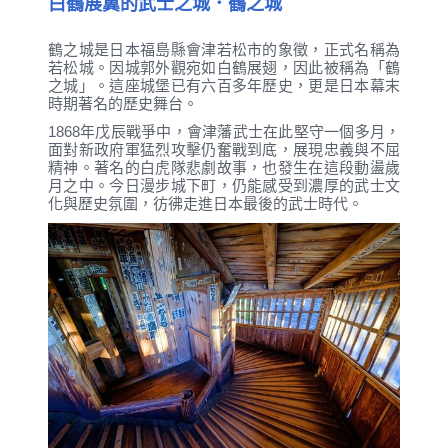
白鶴展翼的武士之城．鶴之城
鶴之城是日本福島縣會津若松市的象徵，正式名稱為
若松城。因城郭外觀宛如白鶴展翅，因此被稱為「鶴
之城」。這座城堡已有六百多年歷史，更是日本幕末
時期著名的歷史舞台。
1868年戊辰戰爭中，會津藩武士在此堅守一個多月，
面對新政府軍猛烈攻擊仍奮戰到底，展現忠義與不屈
精神。著名的白虎隊悲劇故事，也發生在這段動盪歲
月之中。今日漫步城下町，仍能感受到濃厚的武士文
化與歷史氛圍，彷彿走進日本最後的武士時代。