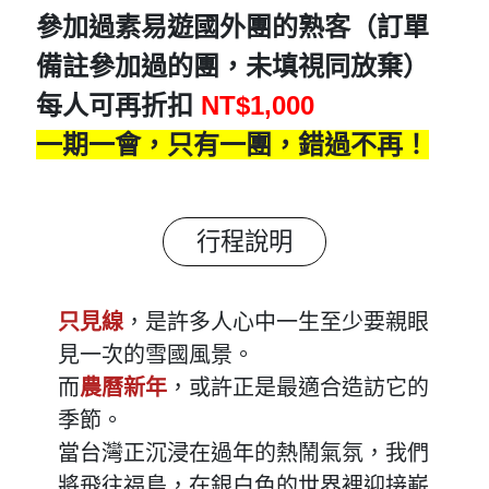
參加過素易遊國外團的熟客（訂單
備註參加過的團，未填視同放棄）
每人可再折扣
NT$1,000
一期一會，只有一團，錯過不再！
行程說明
只見線
，是許多人心中一生至少要親眼
見一次的雪國風景。
而
農曆新年
，或許正是最適合造訪它的
季節。
當台灣正沉浸在過年的熱鬧氣氛，我們
將飛往福島，在銀白色的世界裡迎接嶄