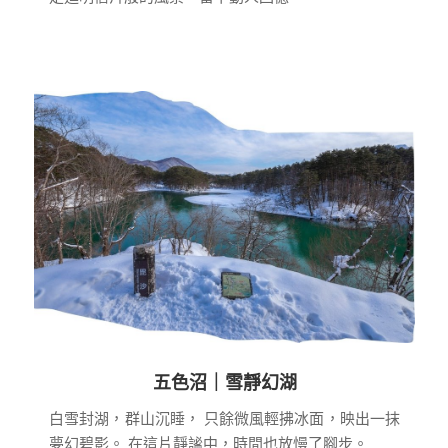
五色沼｜雪靜幻湖
白雪封湖，群山沉睡，
只餘微風輕拂冰面，映出一抹
夢幻碧影。
在這片靜謐中，時間也放慢了腳步。