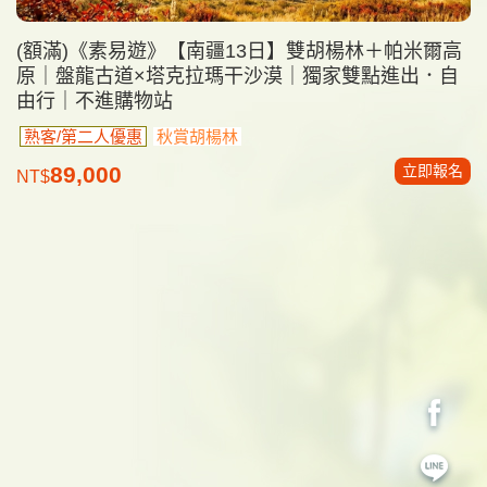
(額滿)《素易遊》【南疆13日】雙胡楊林＋帕米爾高
原｜盤龍古道×塔克拉瑪干沙漠｜獨家雙點進出．自
由行｜不進購物站
熟客/第二人優惠
秋賞胡楊林
立即報名
89,000
NT$