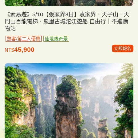
《素易遊》5/10【張家界8日】袁家界．天子山．天
門山百龍電梯．鳳凰古城沱江遊船 自由行｜不進購
物站
熟客/第二人優惠
仙境級奇景
立即報名
45,900
NT$