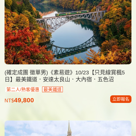
(確定成團 徵單男)《素易遊》10/23【只見線賞楓5
日】最美鐵道．安達太良山．大內宿．五色沼
第二人/熟客優惠
最美鐵道
立即報名
49,800
NT$