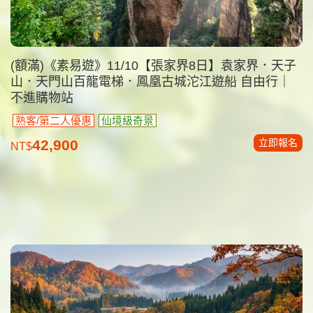
(額滿)《素易遊》11/10【張家界8日】袁家界．天子
山．天門山百龍電梯．鳳凰古城沱江遊船 自由行｜
不進購物站
熟客/第二人優惠
仙境級奇景
立即報名
42,900
NT$