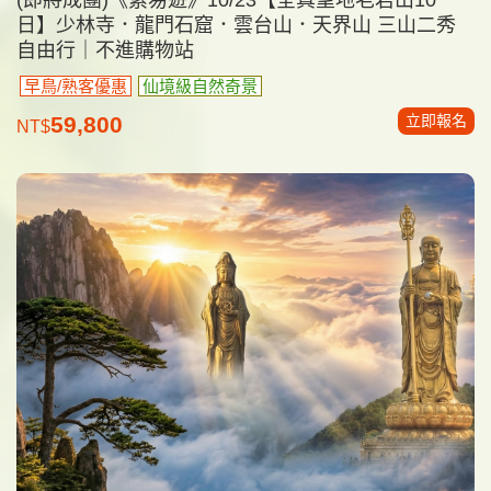
日】少林寺．龍門石窟．雲台山．天界山 三山二秀
自由行｜不進購物站
早鳥/熟客優惠
仙境級自然奇景
立即報名
59,800
NT$