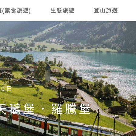
(素食旅遊)
生態旅遊
登山旅遊
賞櫻8日
鄉 上高地．木曾路古
藤 山與花的交響曲