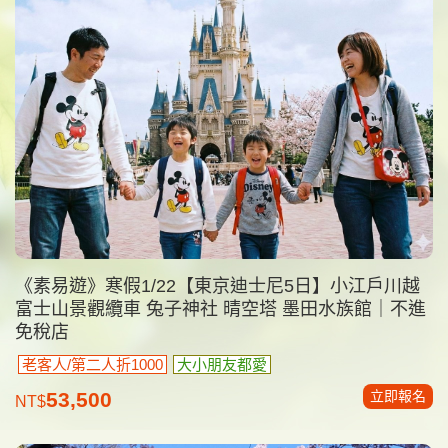
《素易遊》寒假1/22【東京迪士尼5日】小江戶川越
富士山景觀纜車 兔子神社 晴空塔 墨田水族館｜不進
免稅店
老客人/第二人折1000
大小朋友都愛
立即報名
53,500
NT$