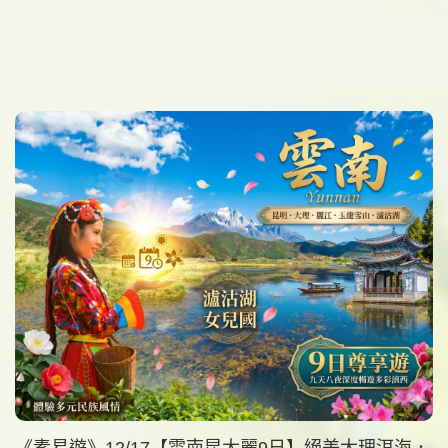
《素易遊》12/17【雲南昆大麗9日】絕美大理洱海．