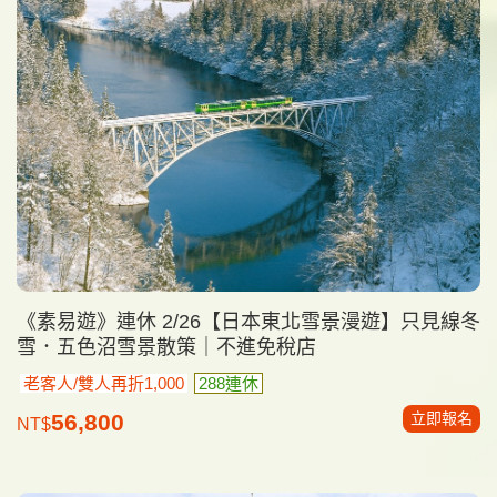
《素易遊》連休 2/26【日本東北雪景漫遊】只見線冬
雪．五色沼雪景散策｜不進免稅店
老客人/雙人再折1,000
288連休
立即報名
56,800
NT$