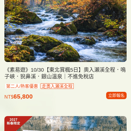
《素易遊》10/30【東北賞楓5日】奧入瀨溪全程．鳴
子峽．猊鼻溪．銀山溫泉｜不進免稅店
第二人/熟客優惠
走奧入瀨溪全程
立即報名
65,800
NT$