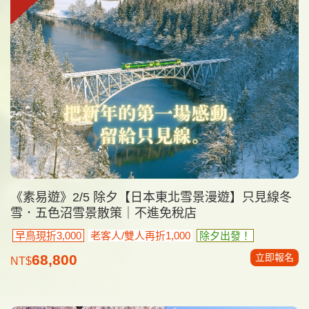
《素易遊》2/5 除夕【日本東北雪景漫遊】只見線冬
雪．五色沼雪景散策｜不進免稅店
早鳥現折3,000
老客人/雙人再折1,000
除夕出發！
立即報名
68,800
NT$