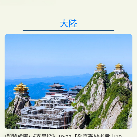
大陸
(即將成團)《素易遊》10/23【全真聖地老君山10