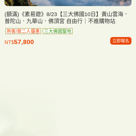
(額滿)《素易遊》8/23【三大佛國10日】黃山雲海．
普陀山．九華山．佛頂宮 自由行｜不進購物站
熟客/第二人優惠
三大佛國聖地
立即報名
57,800
NT$