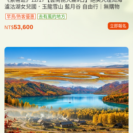
瀘沽湖女兒國．玉龍雪山 藍月谷 自由行｜無購物
早鳥/熟客優惠
去有風的地方
立即報名
53,600
NT$