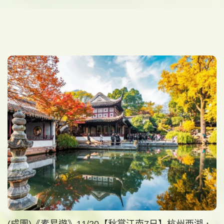
(成團)《素易遊》11/20【秋賞江南7日】杭州西湖．