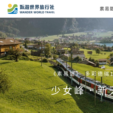
素易遊
《素易遊》·日本北陸
二進神的故
花．足利紫