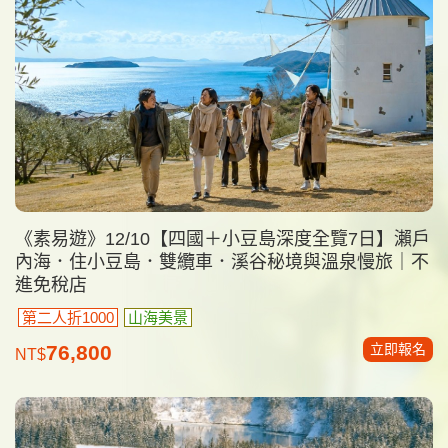
《素易遊》12/10【四國＋小豆島深度全覽7日】瀨戶
內海．住小豆島．雙纜車．溪谷秘境與溫泉慢旅｜不
進免稅店
第二人折1000
山海美景
立即報名
76,800
NT$