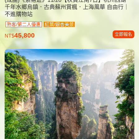
千年水鄉烏鎮．古典蘇州賞楓．上海風華 自由行｜
不進購物站
熟客/第二人優惠
紅葉/銀杏美景
立即報名
45,800
NT$