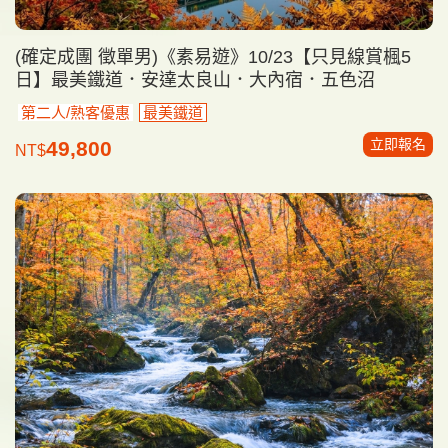
(確定成團 徵單男)《素易遊》10/23【只見線賞楓5
日】最美鐵道．安達太良山．大內宿．五色沼
第二人/熟客優惠
最美鐵道
立即報名
49,800
NT$