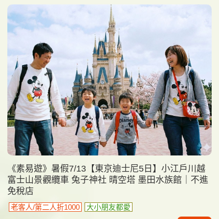
《素易遊》暑假7/13【東京迪士尼5日】小江戶川越
富士山景觀纜車 兔子神社 晴空塔 墨田水族館｜不進
免稅店
老客人/第二人折1000
大小朋友都愛