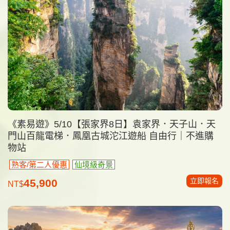
《素易遊》5/10【張家界8日】袁家界．天子山．天
門山百龍電梯．鳳凰古城沱江遊船 自由行｜不進購
物站
熟客/第二人優惠
仙境級奇景
立即報名
45,900
NT$