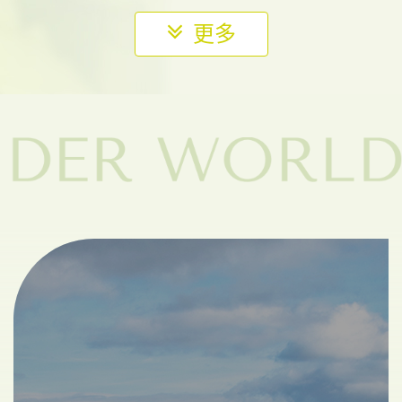
(確定成團)《素易遊》8/16【司馬庫斯2日】上帝的部
落．千年絕美巨木群．秘境美食假期
上帝的部落
絕美巨木
立即報名
7,180
NT$
《素易遊》【南橫花東3日】南橫秘境．霧鹿峽谷．
向陽森林．埡口．秘境泥火山．鸞山文化深度體驗
南橫之美
傳奇公路
部落巡禮
立即報名
9,980
NT$
《素易遊》2/16【司馬庫斯賞櫻2日】一年一會的粉