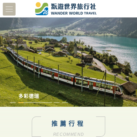
蔬醒南島
日本北陸賞櫻8日
澳洲塔斯馬尼亞
多彩德瑞
推薦行程
RECOMMEND