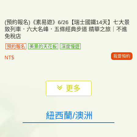
(成團徵單男)《素易遊》10/21【多彩德瑞10日】少
女峰．新天鵝堡．羅騰堡．黃金景觀列車．瑞士百年
素食餐朝聖｜無購物
早鳥/熟客優惠
歐洲之巔少女峰
瑞士百年素食朝聖
金黃楓
紅
立即報名
145,000
NT$