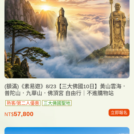
(額滿)《素易遊》8/23【三大佛國10日】黃山雲海．
普陀山．九華山．佛頂宮 自由行｜不進購物站
熟客/第二人優惠
三大佛國聖地
立即報名
57,800
NT$