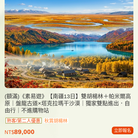
(額滿)《素易遊》【南疆13日】雙胡楊林＋帕米爾高
原｜盤龍古道×塔克拉瑪干沙漠｜獨家雙點進出．自
由行｜不進購物站
熟客/第二人優惠
秋賞胡楊林
立即報名
89,000
NT$