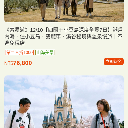
《素易遊》12/10【四國＋小豆島深度全覽7日】瀨戶
內海．住小豆島．雙纜車．溪谷秘境與溫泉慢旅｜不
進免稅店
第二人折1000
山海美景
立即報名
76,800
NT$