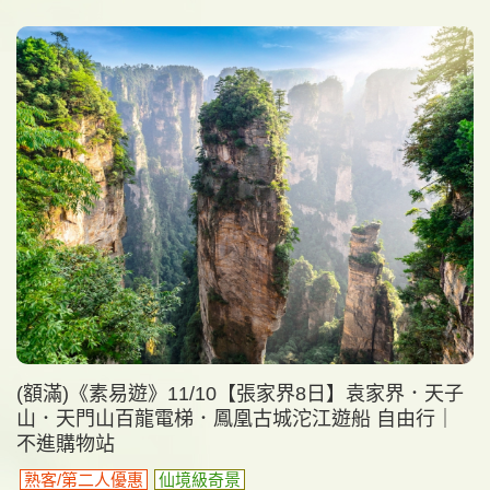
(額滿)《素易遊》11/10【張家界8日】袁家界．天子
山．天門山百龍電梯．鳳凰古城沱江遊船 自由行｜
不進購物站
熟客/第二人優惠
仙境級奇景