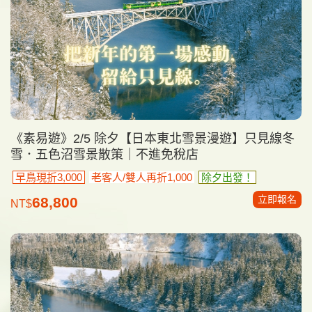
《素易遊》2/5 除夕【日本東北雪景漫遊】只見線冬
雪．五色沼雪景散策｜不進免稅店
早鳥現折3,000
老客人/雙人再折1,000
除夕出發！
立即報名
68,800
NT$