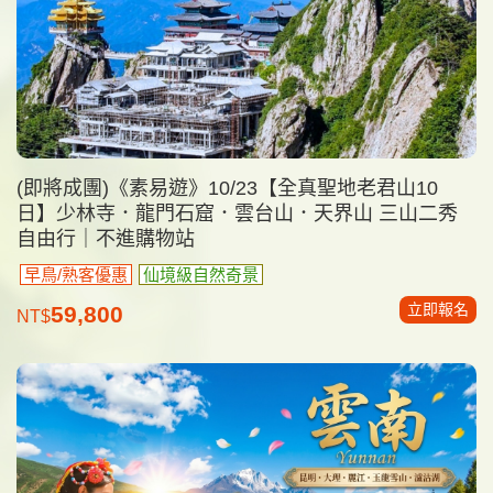
(即將成團)《素易遊》10/23【全真聖地老君山10
日】少林寺．龍門石窟．雲台山．天界山 三山二秀
自由行｜不進購物站
早鳥/熟客優惠
仙境級自然奇景
立即報名
59,800
NT$