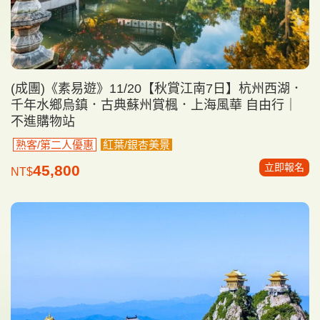
(成團)《素易遊》11/20【秋賞江南7日】杭州西湖．
千年水鄉烏鎮．古典蘇州賞楓．上海風華 自由行｜
不進購物站
熟客/第二人優惠
紅葉/銀杏美景
立即報名
45,800
NT$