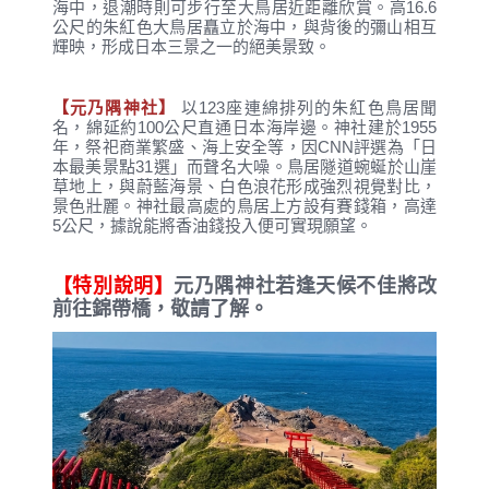
海中，退潮時則可步行至大鳥居近距離欣賞。高16.6
公尺的朱紅色大鳥居矗立於海中，與背後的彌山相互
輝映，形成日本三景之一的絕美景致。
【元乃隅神社】
以123座連綿排列的朱紅色鳥居聞
名，綿延約100公尺直通日本海岸邊。神社建於1955
年，祭祀商業繁盛、海上安全等，因CNN評選為「日
本最美景點31選」而聲名大噪。鳥居隧道蜿蜒於山崖
草地上，與蔚藍海景、白色浪花形成強烈視覺對比，
景色壯麗。神社最高處的鳥居上方設有賽錢箱，高達
5公尺，據說能將香油錢投入便可實現願望。
【特別說明】
元乃隅神社若逢天候不佳將改
前往錦帶橋，敬請了解。