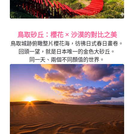
鳥取砂丘：櫻花 × 沙漠的對比之美
鳥取城跡俯瞰整片櫻花海，彷彿日式春日畫卷。
回頭一望，就是日本唯一的金色大砂丘。
同一天、兩個不同顏值的世界。