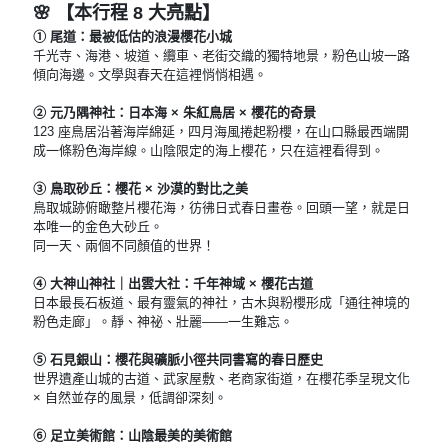
🌸 【本行程 8 大亮點】
① 尾道：最被低估的浪漫櫻花小城
千光寺、海港、坡道、纜車、老街交織的獨特地景，粉色山坡一路
傾向海邊。文學與春天在這裡悄悄相遇。
② 元乃隅神社：日本海 × 朱紅鳥居 × 櫻花的奇景
123 座鳥居沿著海岸綿延，四月海風捲起粉櫻，在山口縣最西端開
成一條粉色海岸線。山陰限定的海上櫻花，只在這裡看得到。
③ 鳥取砂丘：櫻花 × 沙漠的對比之美
鳥取城跡俯瞰整片櫻花海，彷彿日式春日畫卷。回頭一望，就是日
本唯一的金色大砂丘。
同一天、兩個不同顏值的世界！
④ 大神山神社｜出雲大社：千年神域 × 櫻花古道
日本最長石板道、最有靈氣的神社，古木與粉櫻形成「通往神境的
粉色走廊」。靜、神祕、壯麗——一生難忘。
⑤ 石見銀山：櫻花與礦脈小徑共同書寫的春日歷史
世界遺產山城的古道、武家屋敷、老商家街道，在櫻花季呈現文化
× 自然並存的風景，低調卻深刻。
⑥ 足立美術館：山陰最美的美術館