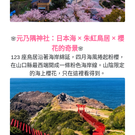
元乃隅神社：日本海 × 朱紅鳥居 × 櫻
🌸
花的奇景
🌸
123 座鳥居沿著海岸綿延，四月海風捲起粉櫻，
在山口縣最西端開成一條粉色海岸線。山陰限定
的海上櫻花，只在這裡看得到。