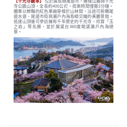
【千光寺纜車】
位於廣島縣尾道市，連接山麓與千光
寺公園山頂，全長約400公尺，搭乘時間僅需3分鐘。
纜車以鮮豔的紅色車廂穿梭於山林間，沿途可俯瞰尾
道水道、尾道市街與瀨戶內海島嶼交織的美麗景致。
抵達山頂後可參訪擁有千年歷史的千光寺，欣賞「玉
之岩」等名勝，並於展望台360度眺望瀨戶內海絕
景。