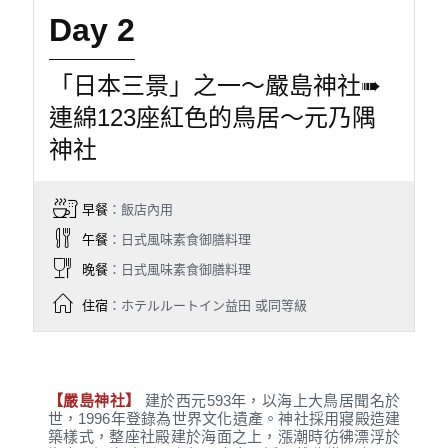
Day 2
「日本三景」之一〜嚴島神社➠
連綿123座紅色的鳥居〜元乃隅
神社
早餐
：飯店內用
午餐
：日式風味素食御膳料理
晚餐
：日式風味素食御膳料理
住宿
：ホテルルートイン益田 或同等級
【嚴島神社】
建於西元593年，以海上大鳥居聞名於
世，1996年登錄為世界文化遺產。神社採用寢殿造建
築樣式，整座社殿建於海面之上，漲潮時彷彿漂浮於