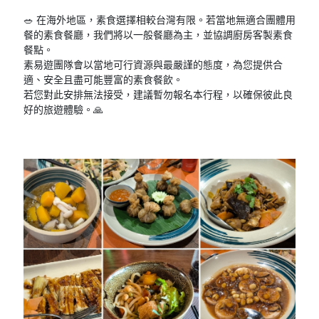
🥗 在海外地區，素食選擇相較台灣有限。若當地無適合團體用
餐的素食餐廳，我們將以一般餐廳為主，並協調廚房客製素食
餐點。
素易遊團隊會以當地可行資源與最嚴謹的態度，為您提供合
適、安全且盡可能豐富的素食餐飲。
若您對此安排無法接受，建議暫勿報名本行程，以確保彼此良
好的旅遊體驗。🙏