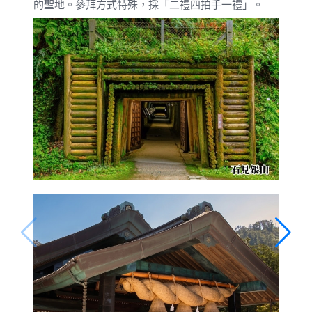
的聖地。參拜方式特殊，採「二禮四拍手一禮」。