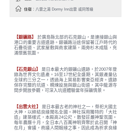
住宿
：八雲之湯 Dormy Inn出雲 或同等級
【銀礦路】
於廣島縣北部的石見銀山，是連接銀山與
港口的重要古道遺跡。銀礦路沿途保留著江戶時代的
石疊街道、武家屋敷與商家建築，兩旁杉木成蔭，充
滿懷舊氛圍。
【石見銀山】
是日本最大的銀礦山遺跡，於2007年登
錄為世界文化遺產。16至17世紀全盛期，其銀產量佔
全球約三分之一，透過海上貿易影響東亞經濟。遺跡
保存完整的坑道、精煉設施與銀山街道，其中龍源寺
間步開放參觀，可深入坑道體驗當年採礦情景。
【出雲大社】
是日本最古老的神社之一，祭祀大國主
大神，以締結良緣聞名全國。神社採用獨特的「大社
造」建築樣式，本殿高24公尺，散發莊嚴神聖氛圍。
每年農曆十月，全日本八百萬神明齊聚於此召開「神
在月」會議，商議人間姻緣之事，因此成為祈求良緣