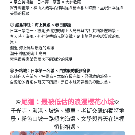
● 足立美術館｜日本第一庭園 × 大師收藏
窗外即畫景，橫山大觀等名作與庭園構圖相互映照，呈現日本庭園
美學的極致。
⑦ 嚴島神社：海上神殿 × 春日靜謐
日本三景之一，被潮汐環抱的海上大鳥居與古社共構壯麗場景。
春天時，海風、神社與季節光影交織，是山陽最具神話質感的風
景。
潮退-海上鳥居最近的距離
潮升-神聖的海上鳥居
素易遊獨家帶您兩次不同潮汐的感受
⑧ 姬路城：日本第一名城 × 白鷺般的優雅身影
以純白天守聞名，被譽為日本保存最完整、最優雅的城堡。
白鷺般的身影在藍天下閃耀，是日本城郭建築的極致之美。
尾道：最被低估的浪漫櫻花小城
🌸
🌸
千光寺、海港、坡道、纜車、老街交織的獨特地
景，粉色山坡一路傾向海邊。文學與春天在這裡
悄悄相遇。