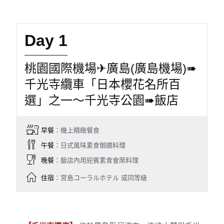
Day 1
桃園國際機場✈廣島(廣島機場)➠
千光寺纜車「日本櫻花名所百
選」之一〜千光寺公園➠飯店
早餐
：機上精緻餐食
午餐
：日式風味素食御膳料理
晚餐
：飯店內用迎賓素食會席料理
住宿
：宮島コーラルホテル 或同等級