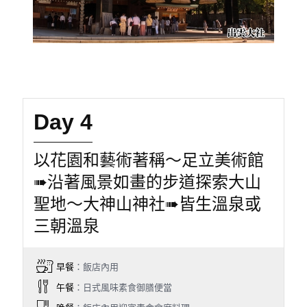
Day 4
以花園和藝術著稱〜足立美術館
➠沿著風景如畫的步道探索大山
聖地〜大神山神社➠皆生溫泉或
三朝溫泉
早餐
：飯店內用
午餐
：日式風味素食御膳便當