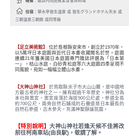
晚餐
：飯店內用迎賓素食會席料理
住宿
：華水亭皆生溫泉 或 皆生グランドホテル天水 或
三朝溫泉三朝館 或同等級
【足立美術館】
位於島根縣安來市，創立於1970年，
以5萬坪日本庭園與近代日本畫收藏聞名於世。庭園
連續21年獲美國日本庭園專門雜誌評選為「日本第
一」，枯山水庭、白砂青松庭等六大庭園四季呈現不
同風貌，宛如一幅幅立體山水畫。
【大神山神社】
於鳥取縣米子市大山山麓，是中國地
方最古老的神社之一，擁有超過千年歷史。神社分為
本社與奧宮，奧宮座落於海拔900公尺處，參道全長
約700公尺，兩旁自然石鋪成的石疊道是日本最長的
自然石參道，古木參天，充滿神聖靜謐氛圍。
【特別說明】
大神山神社若逢天候不佳將改
前往柯南車站(由良駅)
，敬請了解。