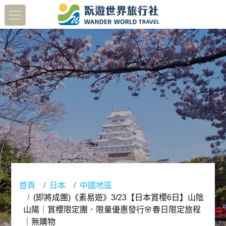
首頁
日本
中國地區
(即將成團)《素易遊》3/23【日本賞櫻6日】山陰
山陽｜賞櫻限定團．限量優惠發行🌸春日限定旅程
｜無購物