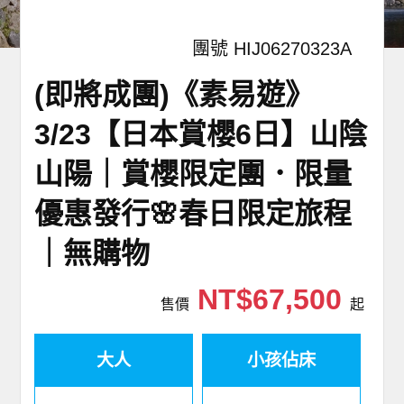
團號 HIJ06270323A
(即將成團)《素易遊》
3/23【日本賞櫻6日】山陰
山陽｜賞櫻限定團．限量
優惠發行🌸春日限定旅程
｜無購物
NT$67,500
售價
起
大人
小孩佔床