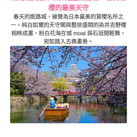
櫻的最美天守
春天的姬路城，被譽為日本最美的賞櫻名所之
一。純白如鷺的天守閣與整排盛開的染井吉野櫻
相映成畫，粉白花海在城 moat 與石垣間輕舞，
宛如踏入古典畫卷。