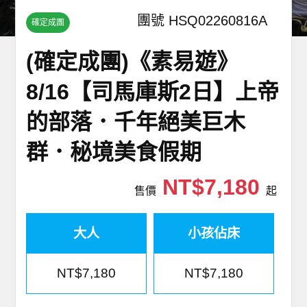
團號 HSQ02260816A
確定成團
(確定成團)《素易遊》
8/16【司馬庫斯2日】上帝
的部落．千年絕美巨木
群．秘境美食假期
NT$7,180
售價
起
大人
小孩佔床
NT$7,180
NT$7,180