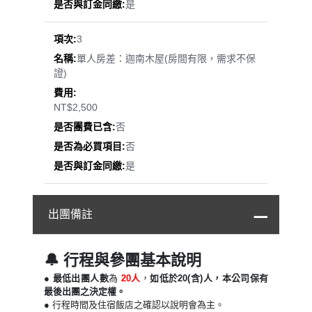
是
3
單人房差：迦南木屋(房間有限，需求不保
證)
NT$2,500
否
否
是
出團備註
🔔 行程與參團基本說明
● 最低出團人數
為
20人
，
如低於20(含)人，本公司保有
最後出團之決定權。
●
行程時間及住宿飯店之確認以說明會為主。