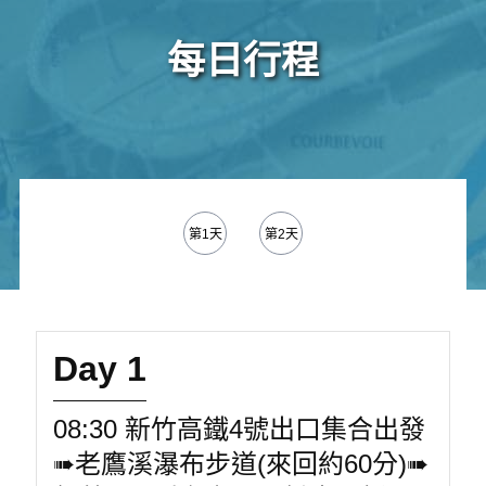
每日行程
第1天
第2天
Day 1
08:30 新竹高鐵4號出口集合出發
➠老鷹溪瀑布步道(來回約60分)➠