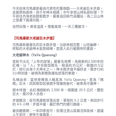
今天迎來司馬庫斯最具代表性的重頭戲——大老爺巨木步道。
走進原始森林，與千年神木相遇；中午享用山林私廚料理，下
午前往內灣老街輕鬆散步，最後返回新竹高鐵站，為二日山林
之旅畫下圓滿句點。
自然壯闊 × 美食溫度 × 懷舊風情，一天三種層次。
【司馬庫斯大老爺巨木步道】
司馬庫斯最著名的巨木群步道，沿途林相完整，山徑幽靜。
終點的大老爺神木氣勢磅礡，是旅人此行最期待的畫面。
大老爺神木（YaYa Qparung）
是新竹尖石「上帝的部落」最著名地標，為樹齡約2,500年的
紅檜，以「人」字形樹型聞名，樹高約35公尺、樹圍20.5公
尺，排行台灣十大神木之一。神木群步道平緩好走，需步行約
2小時到達，被視為泰雅族護佑部落的象徵。
名稱由來：當地泰雅族人稱其為 YaYa Qparung，意為「媽
媽」巨木，因其樹型如張開手臂擁抱後代，被尊為守護神。
樹木特徵：此紅檜樹齡約 2,500 年，樹圍達 20.5 公尺，體型
巨大，需20多人合抱。
步道概況：從司馬庫斯部落出發，單程約 5.2 公里，來回步行
約 4-5 小時，步道平緩，屬於熱門的健行路線。
最佳觀賞期：一年四季皆可，但需注意山區路況與氣候，建議
上午前往，避免午後霧氣。