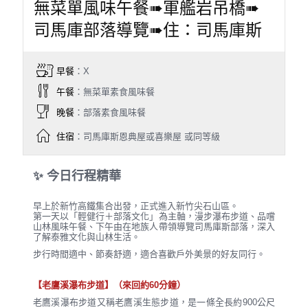
無菜單風味午餐➠軍艦岩吊橋➠
司馬庫部落導覽➠住：司馬庫斯
早餐
：X
午餐
：無菜單素食風味餐
晚餐
：部落素食風味餐
住宿
：司馬庫斯恩典屋或喜樂屋 或同等級
✨ 今日行程精華
早上於新竹高鐵集合出發，正式進入新竹尖石山區。
第一天以「輕健行＋部落文化」為主軸，漫步瀑布步道、品嚐
山林風味午餐、下午由在地族人帶領導覽司馬庫斯部落，深入
了解泰雅文化與山林生活。
步行時間適中、節奏舒適，適合喜歡戶外美景的好友同行。
【老鷹溪瀑布步道】（來回約60分鐘）
老鷹溪瀑布步道又稱老鷹溪生態步道，是一條全長約900公尺