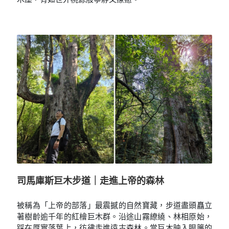
司馬庫斯巨木步道｜走進上帝的森林
被稱為「上帝的部落」最震撼的自然寶藏，步道盡頭矗立
著樹齡逾千年的紅檜巨木群。沿途山霧繚繞、林相原始，
踩在厚實落葉上，彷彿走進遠古森林。當巨木映入眼簾的