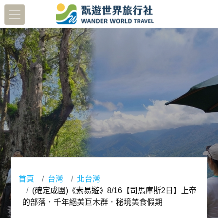
首頁
台灣
北台灣
(確定成團)《素易遊》8/16【司馬庫斯2日】上帝
的部落．千年絕美巨木群．秘境美食假期