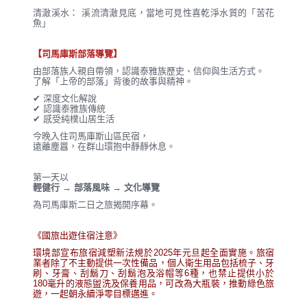
清澈溪水： 溪流清澈見底，當地可見性喜乾淨水質的「苦花
魚」
【司馬庫斯部落導覽】
由部落族人親自帶領，認識泰雅族歷史、信仰與生活方式。
了解「上帝的部落」背後的故事與精神。
✔ 深度文化解說
✔ 認識泰雅族傳統
✔ 感受純樸山居生活
今晚入住司馬庫斯山區民宿，
遠離塵囂，在群山環抱中靜靜休息。
第一天以
輕健行 → 部落風味 → 文化導覽
為司馬庫斯二日之旅揭開序幕。
《國旅出遊住宿注意》
環境部宣布旅宿減塑新法規於2025年元旦起全面實施。旅宿
業者除了不主動提供一次性備品，個人衛生用品包括梳子、牙
刷、牙膏、刮鬍刀、刮鬍泡及浴帽等6種，也禁止提供小於
180毫升的液態盥洗及保養用品，可改為大瓶裝，推動綠色旅
遊，一起朝永續淨零目標邁進。