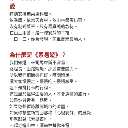
愛
特別安排無菜單料理。
依季節、依當天食材、依山林節奏出菜。
沒有制式菜單，只有最真誠的款待。
在山上用餐，是一種安靜的幸福。
一口一口，你會發現，簡單反而最動人。
為什麼是《素易遊》？
我們知道，來司馬庫斯不容易。
路程長、山路蜿蜒、步道需要體力。
所以我們把節奏抓好、時間留足、
讓大家慢慢走、慢慢吃、慢慢感受。
這不是拼打卡的行程。
這是屬於懂得生活的人，才會選擇的旅行。
如果你最近有一點累、
如果你想暫時離開城市的喧囂、
如果你想重新找回那種「心很安靜」的感覺——
那就跟著《素易遊》，
一起走進山林，讓森林替你充電。