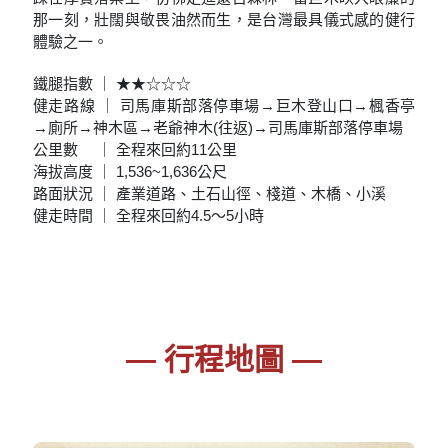
那一刻，壯闊與敬畏油然而生，是台灣最具儀式感的健行
體驗之一。
鐵腿指數 ｜ ★★☆☆☆
健走路線 ｜ 司馬庫斯部落停車場→巨木登山口→楓香亭
→廁所→神木區→老爺神木(往返)→司馬庫斯部落停車場
公里數 ｜ 全程來回約11公里
海拔高度 ｜ 1,536~1,636公尺
路面狀況 ｜ 產業道路、土石山徑、棧道、木橋、小溪
健走時間 ｜ 全程來回約4.5～5小時
— 行程地圖 —