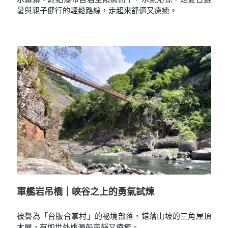
暑與親子健行的輕鬆路線，走起來舒適又療癒。
軍艦岩吊橋｜峽谷之上的勇氣試煉
被譽為「台版合掌村」的祕境部落，錯落山坡的三角屋頂
木屋，有如世外桃源般寧靜又療癒。