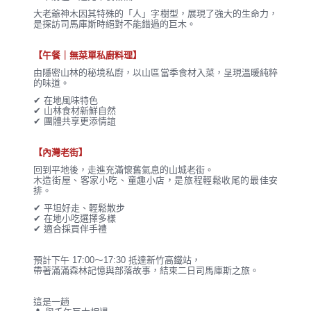
大老爺神木因其特殊的「人」字樹型，展現了強大的生命力，
是探訪司馬庫斯時絕對不能錯過的巨木。
【午餐｜無菜單私廚料理】
由隱密山林的秘境私廚，以山區當季食材入菜，呈現溫暖純粹
的味道。
✔ 在地風味特色
✔ 山林食材新鮮自然
✔ 團體共享更添情誼
【內灣老街】
回到平地後，走進充滿懷舊氣息的山城老街。
木造街屋、客家小吃、童趣小店，是旅程輕鬆收尾的最佳安
排。
✔ 平坦好走、輕鬆散步
✔ 在地小吃選擇多樣
✔ 適合採買伴手禮
預計下午 17:00～17:30 抵達新竹高鐵站，
帶著滿滿森林記憶與部落故事，結束二日司馬庫斯之旅。
這是一趟