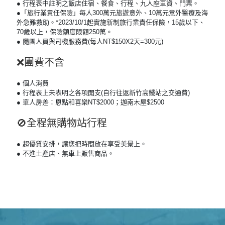
● 行程表中註明之飯店住宿、餐食、行程、九人座車資、門票。
●「旅行業責任保險」每人300萬元旅遊意外、10萬元意外醫療及海
外急難救助。*2023/10/1起實施新制旅行業責任保險，15歲以下、
70歲以上，保險額度限額250萬。
● 隨團人員與司機服務費(每人NT$150X2天=300元)
❌團費不含
● 個人消費
● 行程表上未表明之各項開支(自行往返新竹高鐵站之交通費)
● 單人房差：恩點和喜樂NT$2000；迦南木屋$2500
🚫全程無購物站行程
● 超優質安排，讓您把時間放在享受美景上。
● 不進土產店、無車上販售商品。