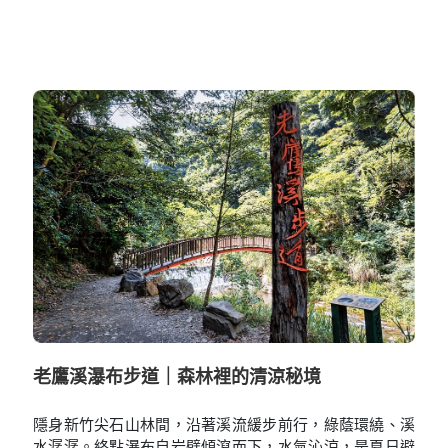
老鷹溪瀑布步道｜森林裡的清涼秘境
隱身新竹尖石山林間，沿著溪流緩步前行，綠蔭環繞、溪
水潺潺。終點瀑布自岩壁傾瀉而下，水氣沁涼，是夏日避