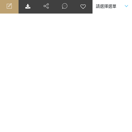
2
天
2027/02/16(二)
《素易遊》2/16【司馬庫斯賞櫻2日】一年
一會的粉紅山谷．司馬庫斯櫻花季限定
候補
0
可售
20
NT$7,880
起
-- --
報名
翫遊世界旅行社股份有限公司