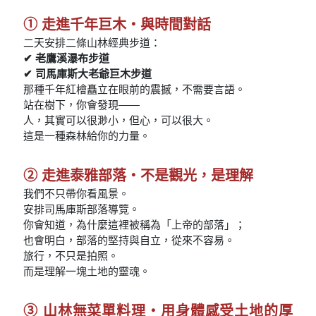
① 走進千年巨木・與時間對話
二天安排二條山林經典步道：
✔ 老鷹溪瀑布步道
✔ 司馬庫斯大老爺巨木步道
那種千年紅檜矗立在眼前的震撼，不需要言語。
站在樹下，你會發現——
人，其實可以很渺小，但心，可以很大。
這是一種森林給你的力量。
② 走進泰雅部落・不是觀光，是理解
我們不只帶你看風景。
安排司馬庫斯部落導覽。
你會知道，為什麼這裡被稱為「上帝的部落」；
也會明白，部落的堅持與自立，從來不容易。
旅行，不只是拍照。
而是理解一塊土地的靈魂。
③ 山林無菜單料理・用身體感受土地的厚