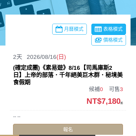
月曆模式
表格模式
價格模式
2
天
2026/08/16
(日)
(確定成團)《素易遊》8/16【司馬庫斯2
日】上帝的部落．千年絕美巨木群．秘境美
食假期
候補
0
可售
3
NT$7,180
起
-- --
報名