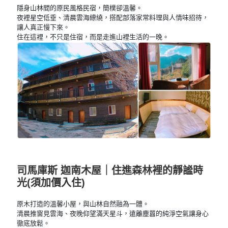
隱身山林間的原民風格民宿，簡樸卻溫馨。
夜裡星空低垂、清晨雲海繚繞，搭配部落家常料理與人情味招待，
讓人真正慢下來。
住在這裡，不只是住宿，而是走進山裡生活的一晚。
司馬庫斯 迦南木屋｜住進森林裡的靜謐時
光(須加價入住)
原木打造的溫馨小屋，與山林自然融為一體。
清晨推窗見雲海、夜晚仰望滿天星斗，遠離塵囂的純淨空氣讓身心
徹底放鬆。