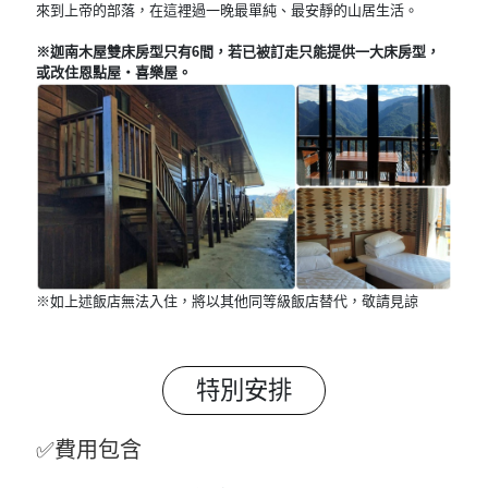
來到上帝的部落，在這裡過一晚最單純、最安靜的山居生活。
※迦南木屋雙床房型只有6間，若已被訂走只能提供一大床房型，
或改住恩點屋・喜樂屋。
※如上述飯店無法入住，將以其他同等級飯店替代，敬請見諒
特別安排
✅費用包含