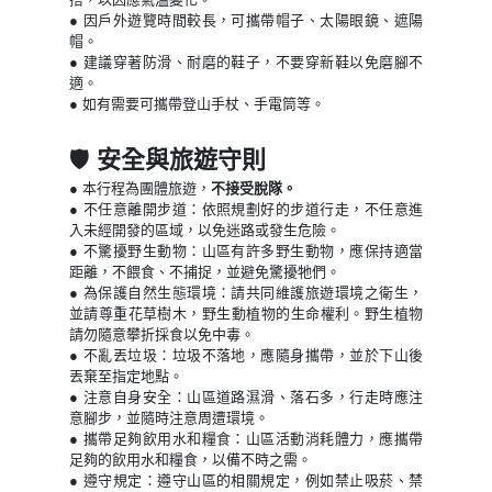
● 因戶外遊覽時間較長，可攜帶帽子、太陽眼鏡、遮陽
帽。
● 建議穿著防滑、耐磨的鞋子，不要穿新鞋以免磨腳不
適。
● 如有需要可攜帶登山手杖、手電筒等。
🛡️
安全與旅遊守則
●
本行程為團體旅遊，
不接受脫隊。
● 不任意離開步道：依照規劃好的步道行走，不任意進
入未經開發的區域，以免迷路或發生危險。
● 不驚擾野生動物：山區有許多野生動物，應保持適當
距離，不餵食、不捕捉，並避免驚擾牠們。
● 為保護自然生態環境：請共同維護旅遊環境之衛生，
並請尊重花草樹木，野生動植物的生命權利。野生植物
請勿隨意攀折採食以免中毒。
● 不亂丟垃圾：垃圾不落地，應隨身攜帶，並於下山後
丟棄至指定地點。
● 注意自身安全：山區道路濕滑、落石多，行走時應注
意腳步，並隨時注意周遭環境。
● 攜帶足夠飲用水和糧食：山區活動消耗體力，應攜帶
足夠的飲用水和糧食，以備不時之需。
● 遵守規定：遵守山區的相關規定，例如禁止吸菸、禁