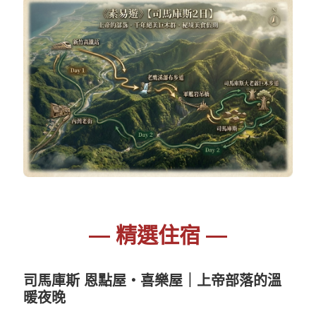
— 精選住宿 —
司馬庫斯 恩點屋・喜樂屋｜上帝部落的溫
暖夜晚