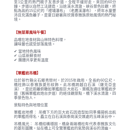
至1公里的熱門親子友善步道，全程平緩好走，來回約60分
鐘。步道以自然工法建造，沿途溪水清澈、峽谷景色壯觀，終
點為高約15公尺的「裡埔瀑布」（老鷹溪瀑布），終年水量豐
沛且充滿負離子，是夏日避暑與欣賞泰雅族原始風情的熱門秘
境。
【無菜單風味午餐】
品嚐在地食材與山林特色料理，
讓味蕾也感受部落風情。
✔ 當地特色風味
✔ 山區新鮮食材
✔ 團體共享更有溫度
【軍艦岩吊橋】
位於新竹縣尖石鄉秀巒村，於2015年啟用，全長約60公尺，
橋柱飾以泰雅族菱形紋飾。此吊橋跨越白石溪（薩克亞金
溪），是近距離俯瞰如軍艦般巨大岩石、賞楓及通往軍艦岩步
道（舊稱軍艦岩炮台步道）的絕佳觀景點，橋下溪水清澈，四
季景色怡人。
景點特色與地理位置
軍艦岩地標： 吊橋下方的巨大岩石因造型如同準備揚帆出航
的軍艦而得名，矗立在白石溪與泰崗溪交匯處的玉峰溪谷中。
吊橋風光： 吊橋結構穩固，橋身兩端橋柱有代表泰雅族文化
的菱形圖騰。站在橋上可全覽軍艦岩的氣勢與溪谷的清幽。