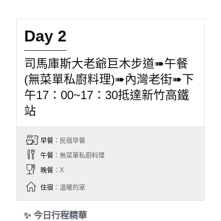
Day 2
司馬庫斯大老爺巨木步道➠午餐
(無菜單私廚料理)➠內灣老街➠下
午17：00~17：30抵達新竹高鐵
站
早餐
：民宿早餐
午餐
：無菜單私廚料理
晚餐
：X
住宿
：溫暖的家
✨ 今日行程精華