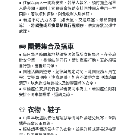
● 住宿以兩人一間為安排，若單人報名，須付擔全程單
人房差額。原則上素易遊會協助安排同性團友共用一室
同房，若能順利調整，則免收單人房差額。
●
若遇不可抗力因素（如天氣、交通堵塞、景點關閉
等），將
調整或互換景點與行程順序
，依實際狀況彈性
處理。
🚌
團體集合及搭車
● 每日集合時間和地點請按照領隊所宣佈集合。在外旅
遊安全第一，盡量結伴同行，請勿單獨行動。若必須獨
自行動，應告知同伴。
● 團體活動請遵守，紀律與規定時間。隨團服務人員在
報告宣導事項時，注意聆聽。如有不清楚之事項請詢問
清楚，以免造成無謂損失及影響團體的安全。
● 車輛座位安排我們會以親友同車為主，若因座位限制
安排不同車輛搭乘，還請見諒。
👕
衣物、鞋子
● 山區早晚溫度較低建議您準備薄外套避免風寒，並請
攜帶雨傘及雨具等。
● 服裝請準備透氣排汗的衣物，並採洋蔥式薄長短袖穿
搭，以因應氣溫變化。