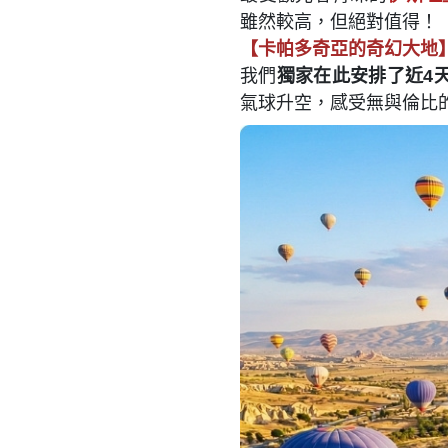
雖然較高，但絕對值得！
【卡帕多奇亞的奇幻大地
我們
獨家在此安排了近4
氣球升空，感受無與倫比