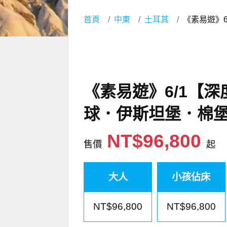
首頁
中東
土耳其
《素易遊》
《素易遊》6/1【
球．伊斯坦堡．棉
NT$96,800
售價
起
大人
小孩佔床
NT$96,800
NT$96,800