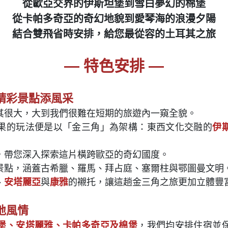
從歐亞交界的伊斯坦堡到雪白夢幻的棉堡
從卡帕多奇亞的奇幻地貌到愛琴海的浪漫夕陽
結合雙飛省時安排，給您最從容的土耳其之旅
— 特色安排 —
精彩景點添風采
其很大，大到我們很難在短期的旅遊內一窺全貌。
果的玩法便是以「金三角」為架構：東西文化交融的
伊
，帶您深入探索這片橫跨歐亞的奇幻國度。
景點，涵蓋古希臘、羅馬、拜占庭、塞爾柱與鄂圖曼文明
、
安塔麗亞
與
康雅
的襯托，讓這趟金三角之旅更加立體豐
地風情
堡、安塔麗雅、卡帕多奇亞及棉堡
，我們均安排住宿並