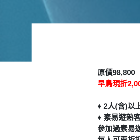
原價98,800
早鳥現折2,0
♦️ 2人(含
♦️ 素易遊熟
參加過素易
每人可再折