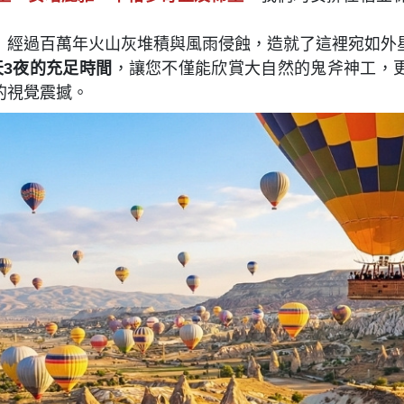
】
經過百萬年火山灰堆積與風雨侵蝕，造就了這裡宛如外
天3夜的充足時間
，讓您不僅能欣賞大自然的鬼斧神工，
的視覺震撼。