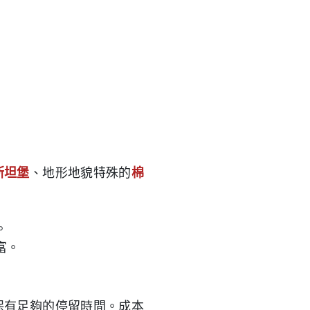
斯坦堡
、地形地貌特殊的
棉
。
富。
保有足夠的停留時間。成本