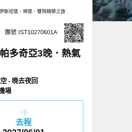
．伊斯坦堡．棉堡．雙飛精華之旅
團號 IST10270601A
卡帕多奇亞3晚．熱氣
航空
晚去夜回
機場
去程