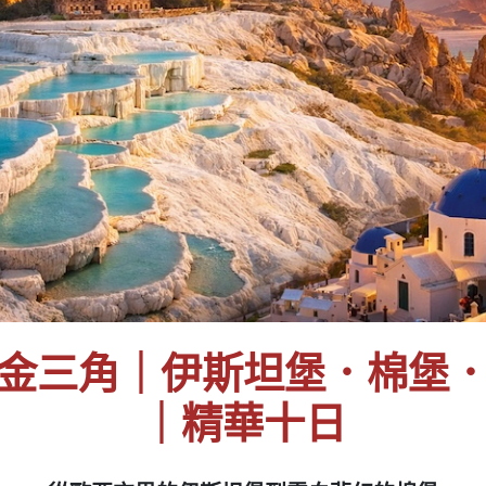
金三角｜伊斯坦堡．棉堡
｜精華十日