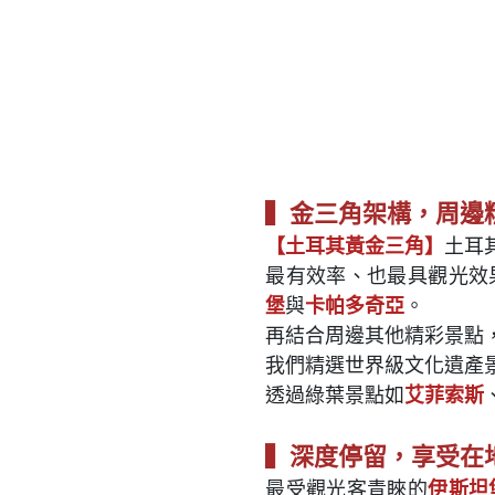
▍金三角架構，周邊
【土耳其黃金三角】
土耳
最有效率、也最具觀光效
堡
與
卡帕多奇亞
。
再結合周邊其他精彩景點
我們精選世界級文化遺產
透過綠葉景點如
艾菲索斯
▍深度停留，享受在
最受觀光客青睞的
伊斯坦