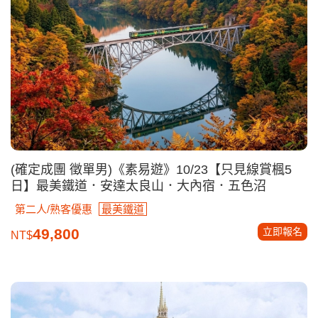
(確定成團 徵單男)《素易遊》10/23【只見線賞楓5
日】最美鐵道．安達太良山．大內宿．五色沼
第二人/熟客優惠
最美鐵道
立即報名
49,800
NT$