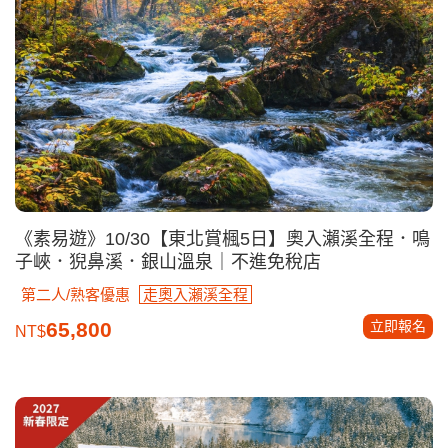
《素易遊》10/30【東北賞楓5日】奧入瀨溪全程．鳴
子峽．猊鼻溪．銀山溫泉｜不進免稅店
第二人/熟客優惠
走奧入瀨溪全程
立即報名
65,800
NT$