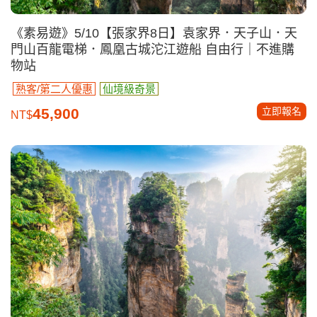
《素易遊》5/10【張家界8日】袁家界．天子山．天
門山百龍電梯．鳳凰古城沱江遊船 自由行｜不進購
物站
熟客/第二人優惠
仙境級奇景
立即報名
45,900
NT$