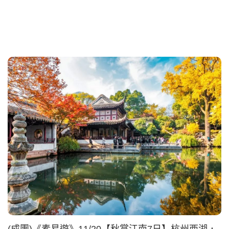
(成團)《素易遊》11/20【秋賞江南7日】杭州西湖．