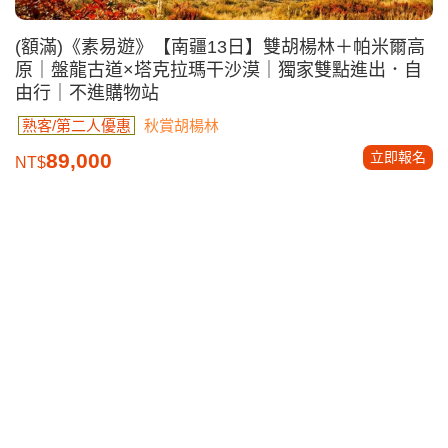
(額滿)《素易遊》【南疆13日】雙胡楊林＋帕米爾高
原｜盤龍古道×塔克拉瑪干沙漠｜獨家雙點進出．自
由行｜不進購物站
熟客/第二人優惠
秋賞胡楊林
立即報名
89,000
NT$