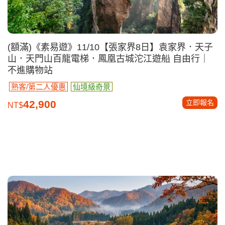
(額滿)《素易遊》11/10【張家界8日】袁家界．天子
山．天門山百龍電梯．鳳凰古城沱江遊船 自由行｜
不進購物站
熟客/第二人優惠
仙境級奇景
立即報名
42,900
NT$