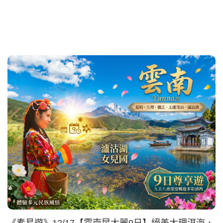
《素易遊》12/17【雲南昆大麗9日】絕美大理洱海．