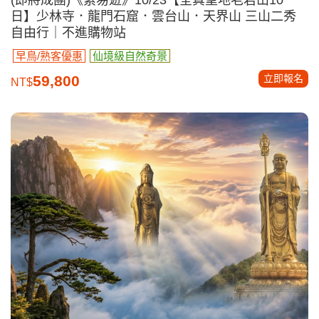
日】少林寺．龍門石窟．雲台山．天界山 三山二秀
自由行｜不進購物站
早鳥/熟客優惠
仙境級自然奇景
立即報名
59,800
NT$