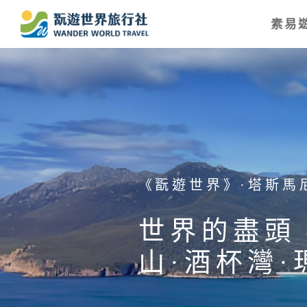
素易遊
《翫遊世界》·塔斯馬
世界的盡頭
山·酒杯灣·