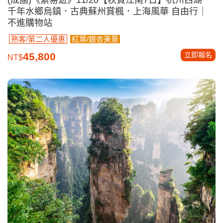
千年水鄉烏鎮．古典蘇州賞楓．上海風華 自由行｜
不進購物站
熟客/第二人優惠
紅葉/銀杏美景
立即報名
45,800
NT$