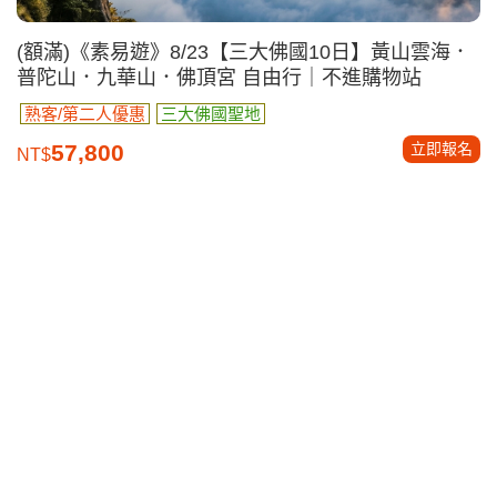
(額滿)《素易遊》8/23【三大佛國10日】黃山雲海．
普陀山．九華山．佛頂宮 自由行｜不進購物站
熟客/第二人優惠
三大佛國聖地
立即報名
57,800
NT$