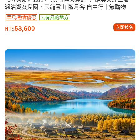
瀘沽湖女兒國．玉龍雪山 藍月谷 自由行｜無購物
早鳥/熟客優惠
去有風的地方
立即報名
53,600
NT$