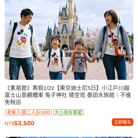
《素易遊》寒假1/22【東京迪士尼5日】小江戶川越
富士山景觀纜車 兔子神社 晴空塔 墨田水族館｜不進
免稅店
老客人/第二人折1000
大小朋友都愛
立即報名
53,500
NT$