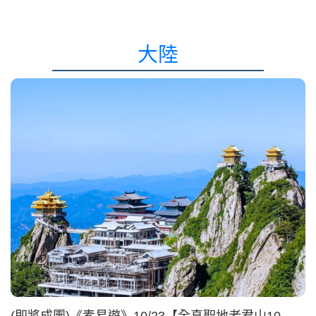
大陸
(即將成團)《素易遊》10/23【全真聖地老君山10