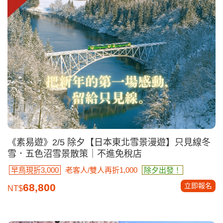
《素易遊》2/5 除夕【日本東北雪景漫遊】只見線冬
雪．五色沼雪景散策｜不進免稅店
早鳥現折3,000
老客人/雙人再折1,000
除夕出發！
立即報名
68,800
NT$