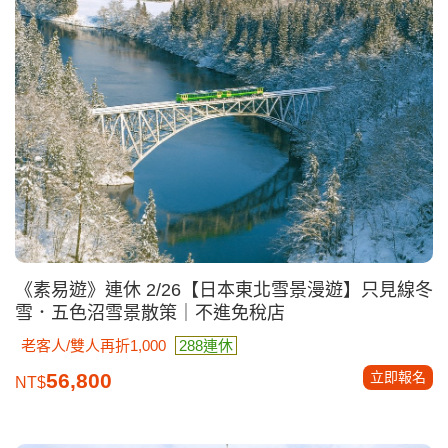
《素易遊》連休 2/26【日本東北雪景漫遊】只見線冬
雪．五色沼雪景散策｜不進免稅店
老客人/雙人再折1,000
288連休
立即報名
56,800
NT$