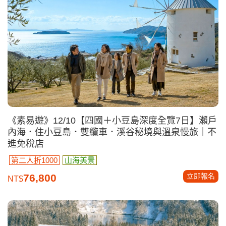
《素易遊》12/10【四國＋小豆島深度全覽7日】瀨戶
內海．住小豆島．雙纜車．溪谷秘境與溫泉慢旅｜不
進免稅店
第二人折1000
山海美景
立即報名
76,800
NT$