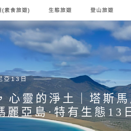
(素食旅遊)
生態旅遊
登山旅遊
尼亞13日
，心靈的淨土｜塔斯馬
瑪麗亞島·特有生態13