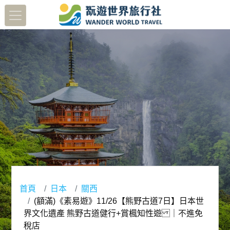
首頁
日本
關西
(額滿)《素易遊》11/26【熊野古道7日】日本世
界文化遺產 熊野古道健行+賞楓知性遊 ｜不進免
稅店