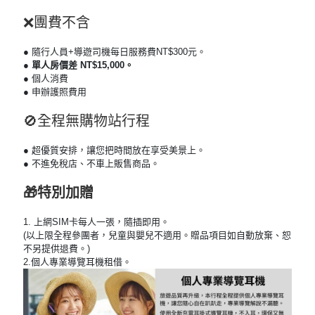
❌團費不含
● 隨行人員+導遊司機每日服務費NT$300元。
● 單人房價差 NT$15,000。
● 個人消費
● 申辦護照費用
🚫全程無購物站行程
● 超優質安排，讓您把時間放在享受美景上。
● 不進免稅店、不車上販售商品。
🎁特別加贈
1. 上網SIM卡每人一張，隨插即用。
(以上限全程參團者，兒童與嬰兒不適用。贈品項目如自動放棄、恕
不另提供退費。)
2.個人專業導覽耳機租借。