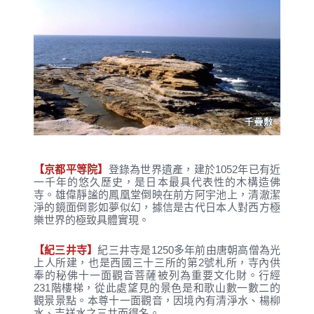
【京都平等院】
登錄為世界遺產，建於1052年已有近
一千年的悠久歷史，是日本最具代表性的木構造佛
寺。雄偉靜謐的鳳凰堂倒映在前方阿宇池上，清澈潔
淨的鏡面倒影如夢似幻，據信是古代日本人對西方極
樂世界的極致具體實現。
【紀三井寺】
紀三井寺是1250多年前由唐朝高僧為光
上人所建，也是西國三十三所的第2號札所，寺內供
奉的秘佛十一面觀音菩薩被列為重要文化財。行經
231階樓梯，從此處望見的景色是和歌山數一數二的
觀景景點。本尊十一面觀音，因境內有清淨水、楊柳
水、吉祥水之三井而得名。