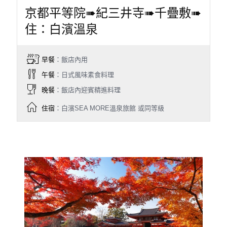
京都平等院➠紀三井寺➠千疊敷➠
住：白濱溫泉
早餐
：飯店內用
午餐
：日式風味素食料理
晚餐
：飯店內迎賓精進料理
住宿
：白濱SEA MORE溫泉旅館 或同等級