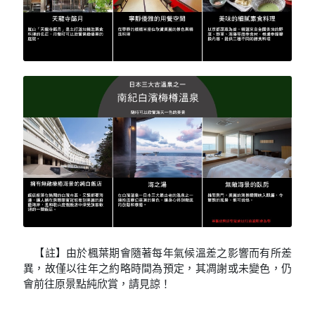
【註】由於楓葉期會隨著每年氣候溫差之影響而有所差
異，故僅以往年之約略時間為預定，其凋謝或未變色，仍
會前往原景點純欣賞，請見諒！