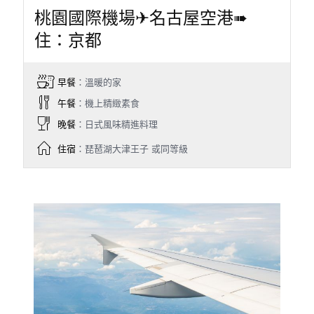
桃園國際機場✈名古屋空港➠
住：京都
早餐
：溫暖的家
午餐
：機上精緻素食
晚餐
：日式風味精進料理
住宿
：琵琶湖大津王子 或同等級