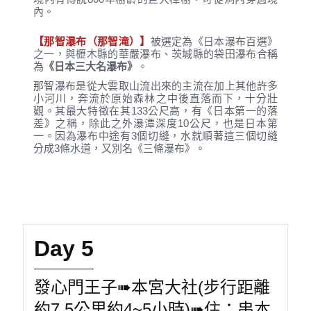
內。
【那智瀑布（那智滝）】
被選定為《日本瀑布百選》
之一，與櫪木縣的華嚴瀑布、茨城縣的袋田瀑布合稱
為
《日本三大名瀑布》
。
那智瀑布是從大雲取山流出來的主流在加上其他許多
小河川，奔流於原始森林之中後直落而下，十分壯
觀。其最大特徵在其133公尺高，有《日本第一的落
差》之稱，除此之外瀑潭深度10公尺，也是日本第
一。因為瀑布中途有3個切縫，水就順著這三個切縫
分成3條水道，又別名《三條瀑布》。
Day 5
發心門王子➠本宮大社(步行距離
約7.5公里約4~5小時)➠住：串本