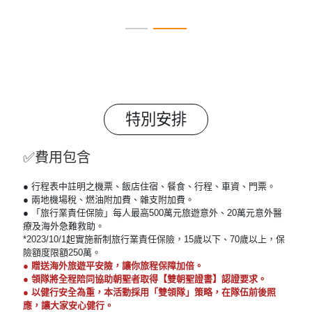
特別安排
✅費用包含
● 行程表中註明之機票、飯店住宿、餐食、行程、車資、門票。
● 兩地機場稅、燃油附加費、雜支附加費。
● 「旅行業責任保險」每人最高500萬元旅遊意外、20萬元意外醫
療及海外急難救助。
*2023/10/1起實施新制旅行業責任保險，15歲以下、70歲以上，保
險額度限額250萬。
● 贈送海外旅遊平安險，讓你旅程保障加倍。
● 領隊將全程陪同協助朝聖者取得【雙朝聖證書】認證要求。
● 以健行安全為重，本活動採用「雙領隊」策略，在隊伍前後照
應，讓大家安心健行。