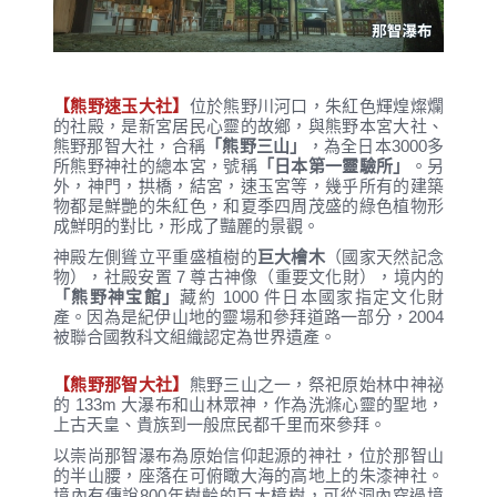
【熊野速玉大社】
位於熊野川河口，朱紅色輝煌燦爛
的社殿，是新宮居民心靈的故鄉，與熊野本宮大社、
熊野那智大社，合稱
「熊野三山」
，為全日本3000多
所熊野神社的總本宮，號稱
「日本第一靈驗所」
。另
外，神門，拱橋，結宮，速玉宮等，幾乎所有的建築
物都是鮮艷的朱紅色，和夏季四周茂盛的綠色植物形
成鮮明的對比，形成了豔麗的景觀。
神殿左側聳立平重盛植樹的
巨大檜木
（國家天然記念
物），社殿安置 7 尊古神像（重要文化財），境内的
「熊野神宝館」
藏約 1000 件日本國家指定文化財
產。因為是紀伊山地的靈場和參拜道路一部分，2004
被聯合國教科文組織認定為世界遺產。
【熊野那智大社】
熊野三山之一，祭祀原始林中神祕
的 133m 大瀑布和山林眾神，作為洗滌心靈的聖地，
上古天皇、貴族到一般庶民都千里而來參拜。
以崇尚那智瀑布為原始信仰起源的神社，位於那智山
的半山腰，座落在可俯瞰大海的高地上的朱漆神社。
境內有傳說800年樹齡的巨大樟樹，可從洞內穿過境