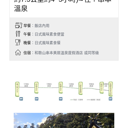
溫泉
早餐
：飯店內用
午餐
：日式風味素食便當
晚餐
：日式風味素食餐
住宿
：和歌山串本美居溫泉度假酒店 或同等級