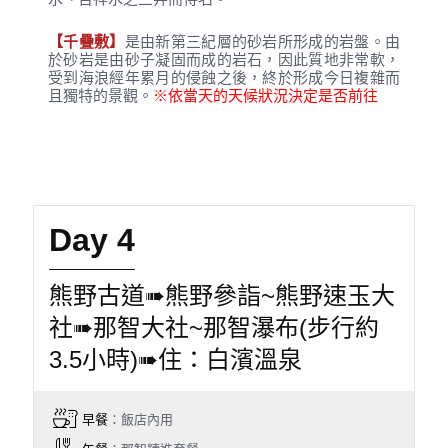
【千疊敷】
是由新第三紀層的砂岩所形成的岩盤。由
於砂岩是由砂子凝固而成的岩石，因此質地非常軟，
受到海浪經年累月的侵蝕之後，終於形成今日複雜而
且獨特的景觀。
※依當天的天候狀況決定是否前往
Day 4
熊野古道➠熊野參詣~熊野速玉大
社➠那智大社~那智瀑布(步行約
3.5小時)➠住：白濱溫泉
早餐
：飯店內用