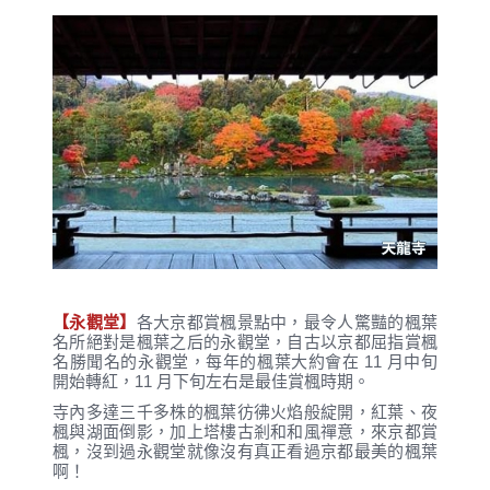
【永觀堂】
各大京都賞楓景點中，最令人驚豔的楓葉
名所絕對是楓葉之后的永觀堂，自古以京都屈指賞楓
名勝聞名的永觀堂，每年的楓葉大約會在 11 月中旬
開始轉紅，11 月下旬左右是最佳賞楓時期。
寺內多達三千多株的楓葉彷彿火焰般綻開，紅葉、夜
楓與湖面倒影，加上塔樓古剎和和風禪意，來京都賞
楓，沒到過永觀堂就像沒有真正看過京都最美的楓葉
啊！