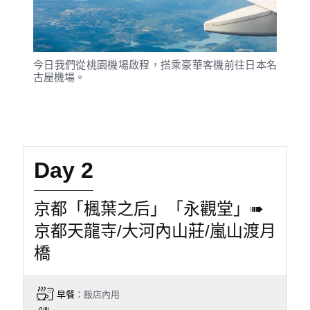
今日我們從桃園機場啟程，搭乘豪華客機前往日本名
古屋機場。
Day 2
京都「楓葉之后」「永觀堂」➠
京都天龍寺/大河內山莊/嵐山渡月
橋
早餐
：飯店內用