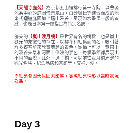
【天龍寺庭苑】
為京都五山裡排行第一寺院，以曹源
池為中心的庭園借景嵐山，白砂綠松等結合而成的池
泉式迴遊庭園加上遠山溪谷，呈現如水墨畫一般的質
感，也是日本第一處指定為特別名勝。
優美的
【嵐山渡月橋】
是世界有名的橋樑。也是嵐山
觀光的象徵性的存在。以櫻花和紅葉而聞名，吸引著
許多遊客前來欣賞美麗的景色。從橋上可以一覽嵐山
的溪谷美景和河面上倒映的景色，每個季節都展現出
不同的面貌。此外，過了橋，可以前往渡月橋周邊的
觀光名勝、紀念品店和茶館等，交通方便。
※紅葉會因天候因素影響，實際紅葉情形以當時狀況
為準。
Day 3