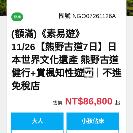
團號 NGO07261126A
額滿
(額滿)《素易遊》
11/26【熊野古道7日】日
本世界文化遺產 熊野古道
健行+賞楓知性遊 ｜不進
免稅店
NT$86,800
售價
起
大人
小孩佔床