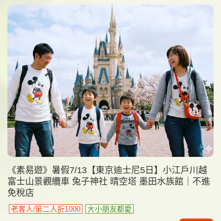
《素易遊》暑假7/13【東京迪士尼5日】小江戶川越
富士山景觀纜車 兔子神社 晴空塔 墨田水族館｜不進
免稅店
老客人/第二人折1000
大小朋友都愛