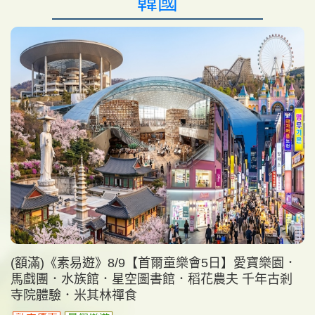
韓國
(額滿)《素易遊》8/9【首爾童樂會5日】愛寶樂園．
馬戲團．水族館．星空圖書館．稻花農夫 千年古剎
寺院體驗．米其林禪食