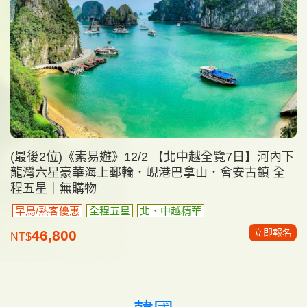
(最後2位)《素易遊》12/2 【北中越全覽7日】河內下
龍灣六星豪華海上郵輪．峴港巴拿山．會安古鎮 全
程五星｜無購物
早鳥/熟客優惠
全程五星
北、中越精華
立即報名
46,800
NT$