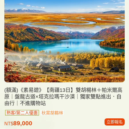
(額滿)《素易遊》【南疆13日】雙胡楊林＋帕米爾高
原｜盤龍古道×塔克拉瑪干沙漠｜獨家雙點進出．自
由行｜不進購物站
熟客/第二人優惠
秋賞胡楊林
立即報名
89,000
NT$