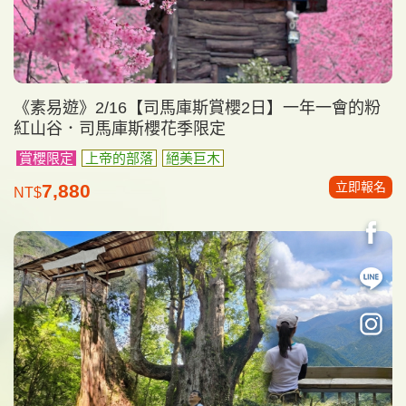
《素易遊》2/16【司馬庫斯賞櫻2日】一年一會的粉
紅山谷．司馬庫斯櫻花季限定
賞櫻限定
上帝的部落
絕美巨木
立即報名
7,880
NT$