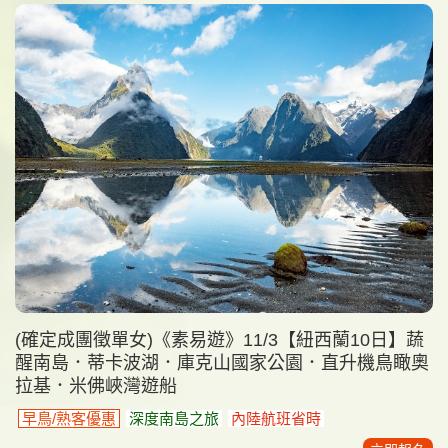
(確定成團徵單女)《素易遊》11/3【紐西蘭10日】蔬
醒南島．蒂卡波湖．庫克山國家公園．直升機鳥瞰奧
拉基．米佛峽灣遊船
早鳥/熟客優惠
深度南島之旅
內陸航班省時