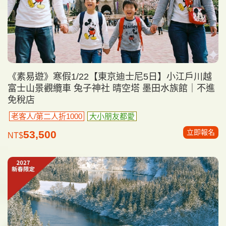
《素易遊》寒假1/22【東京迪士尼5日】小江戶川越
富士山景觀纜車 兔子神社 晴空塔 墨田水族館｜不進
免稅店
老客人/第二人折1000
大小朋友都愛
立即報名
53,500
NT$