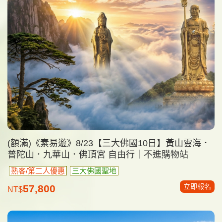
(額滿)《素易遊》8/23【三大佛國10日】黃山雲海．
普陀山．九華山．佛頂宮 自由行｜不進購物站
熟客/第二人優惠
三大佛國聖地
立即報名
57,800
NT$