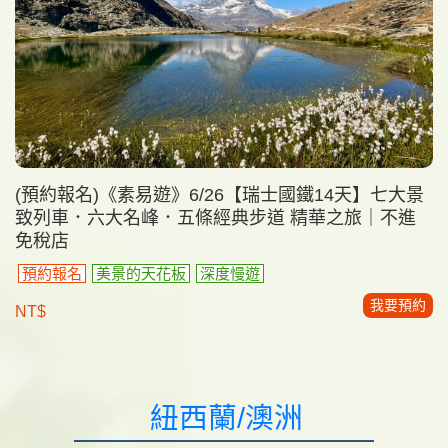
(預約報名)《素易遊》6/26【瑞士國鐵14天】七大景
致列車．六大名峰．五條經典步道 精華之旅｜不進
免稅店
預約報名
美景的天花板
深度慢遊
我要預約
NT$
紐西蘭/澳洲