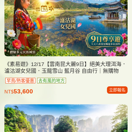
《素易遊》12/17【雲南昆大麗9日】絕美大理洱海．
瀘沽湖女兒國．玉龍雪山 藍月谷 自由行｜無購物
早鳥/熟客優惠
去有風的地方
立即報名
53,600
NT$