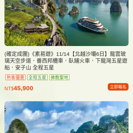
(確定成團)《素易遊》11/14【北越沙壩6日】龍雲玻
璃天空步道．番西邦纜車．臥鋪火車．下龍灣五星遊
船．安子山 全程五星
熟客優惠
全程五星
佛教聖地
立即報名
45,900
NT$