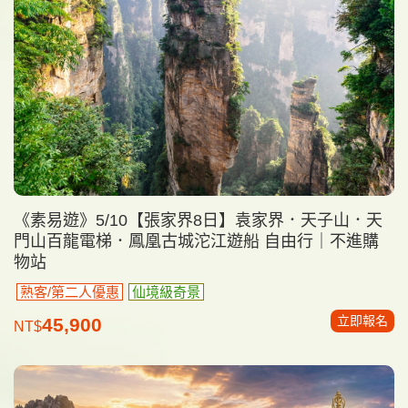
《素易遊》5/10【張家界8日】袁家界．天子山．天
門山百龍電梯．鳳凰古城沱江遊船 自由行｜不進購
物站
熟客/第二人優惠
仙境級奇景
立即報名
45,900
NT$