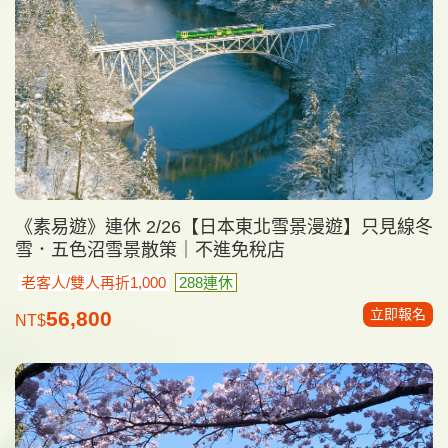
《素易遊》連休 2/26【日本東北雪景漫遊】只見線冬
雪．五色沼雪景散策｜不進免稅店
老客人/雙人再折1,000
288連休
立即報名
56,800
NT$