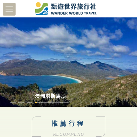
蔬醒南島
多彩德瑞
日本北陸賞櫻8日
澳洲塔斯馬尼亞
推薦行程
RECOMMEND