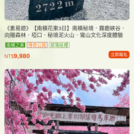
《素易遊》【南橫花東3日】南橫秘境．霧鹿峽谷．
向陽森林．埡口．秘境泥火山．鸞山文化深度體驗
南橫之美
傳奇公路
部落巡禮
立即報名
9,980
NT$