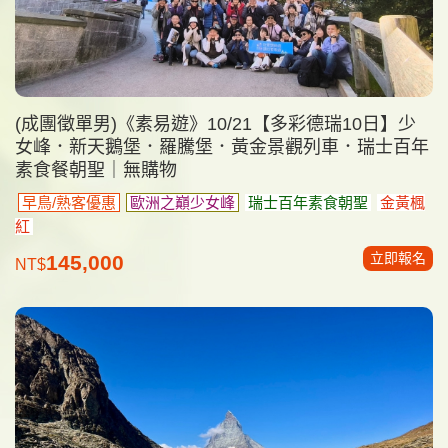
(成團徵單男)《素易遊》10/21【多彩德瑞10日】少
女峰．新天鵝堡．羅騰堡．黃金景觀列車．瑞士百年
素食餐朝聖｜無購物
早鳥/熟客優惠
歐洲之巔少女峰
瑞士百年素食朝聖
金黃楓
紅
立即報名
145,000
NT$