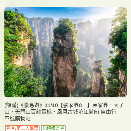
(額滿)《素易遊》11/10【張家界8日】袁家界．天子
山．天門山百龍電梯．鳳凰古城沱江遊船 自由行｜
不進購物站
熟客/第二人優惠
仙境級奇景