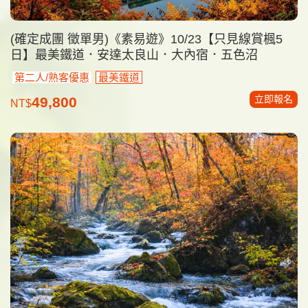
(確定成團 徵單男)《素易遊》10/23【只見線賞楓5
日】最美鐵道．安達太良山．大內宿．五色沼
第二人/熟客優惠
最美鐵道
立即報名
49,800
NT$