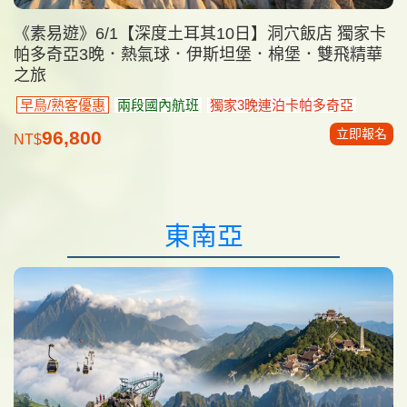
《素易遊》6/1【深度土耳其10日】洞穴飯店 獨家卡
帕多奇亞3晚．熱氣球．伊斯坦堡．棉堡．雙飛精華
之旅
早鳥/熟客優惠
兩段國內航班
獨家3晚連泊卡帕多奇亞
立即報名
96,800
NT$
東南亞