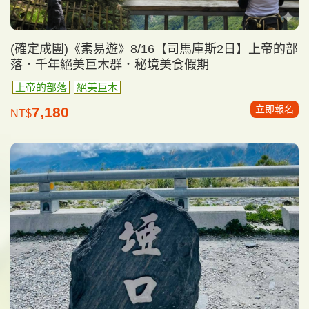
(確定成團)《素易遊》8/16【司馬庫斯2日】上帝的部
落．千年絕美巨木群．秘境美食假期
上帝的部落
絕美巨木
立即報名
7,180
NT$