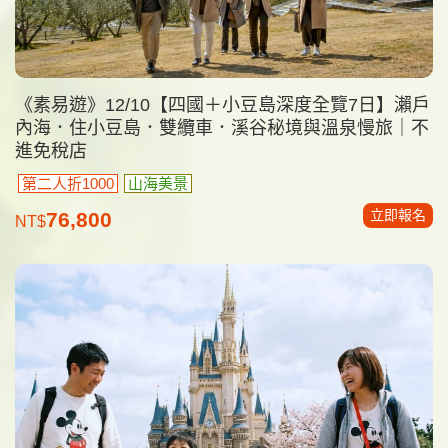
《素易遊》12/10【四國＋小豆島深度全覽7日】瀨戶
內海．住小豆島．雙纜車．溪谷秘境與溫泉慢旅｜不
進免稅店
第二人折1000
山海美景
立即報名
76,800
NT$