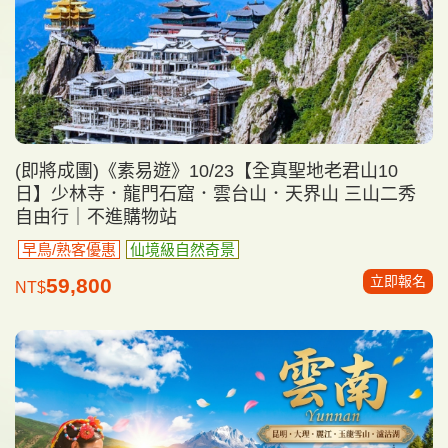
(即將成團)《素易遊》10/23【全真聖地老君山10
日】少林寺．龍門石窟．雲台山．天界山 三山二秀
自由行｜不進購物站
早鳥/熟客優惠
仙境級自然奇景
立即報名
59,800
NT$