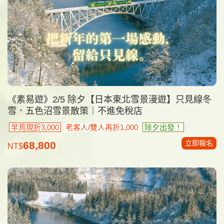
《素易遊》2/5 除夕【日本東北雪景漫遊】只見線冬
雪．五色沼雪景散策｜不進免稅店
早鳥現折3,000
老客人/雙人再折1,000
除夕出發！
立即報名
68,800
NT$