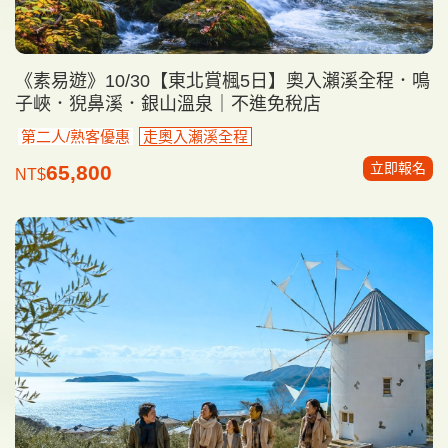
《素易遊》10/30【東北賞楓5日】奧入瀨溪全程．鳴
子峽．猊鼻溪．銀山溫泉｜不進免稅店
第二人/熟客優惠
走奧入瀨溪全程
立即報名
65,800
NT$