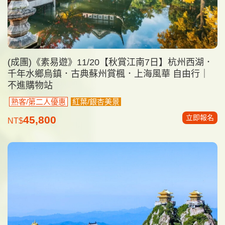
(成團)《素易遊》11/20【秋賞江南7日】杭州西湖．
千年水鄉烏鎮．古典蘇州賞楓．上海風華 自由行｜
不進購物站
熟客/第二人優惠
紅葉/銀杏美景
立即報名
45,800
NT$