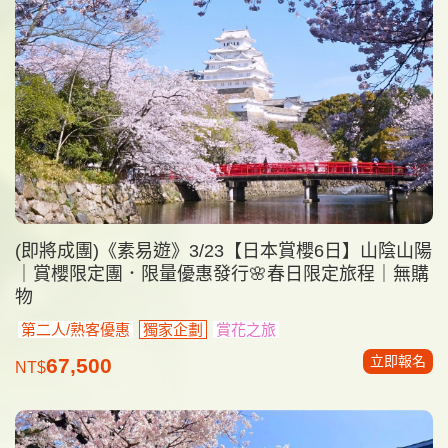
(即將成團)《素易遊》3/23【日本賞櫻6日】山陰山陽
｜賞櫻限定團．限量優惠發行🌸春日限定旅程｜無購
物
第二人/熟客優惠
獨家企劃
賞花之旅
立即報名
67,500
NT$