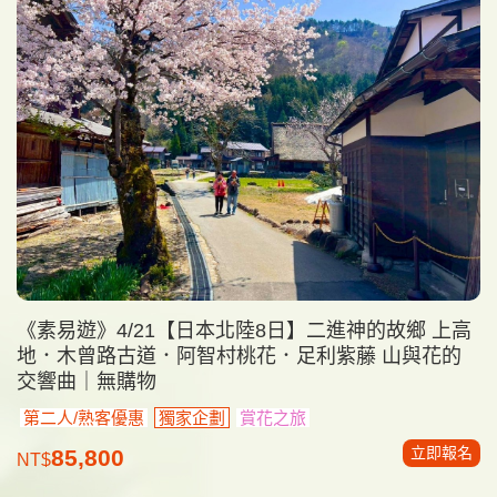
《素易遊》4/21【日本北陸8日】二進神的故鄉 上高
地．木曾路古道．阿智村桃花．足利紫藤 山與花的
交響曲｜無購物
第二人/熟客優惠
獨家企劃
賞花之旅
立即報名
85,800
NT$