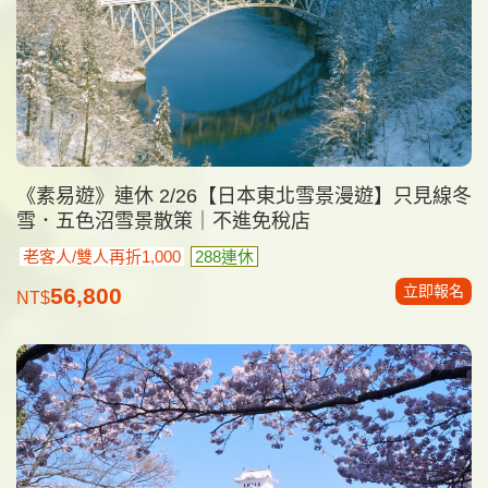
《素易遊》連休 2/26【日本東北雪景漫遊】只見線冬
雪．五色沼雪景散策｜不進免稅店
老客人/雙人再折1,000
288連休
立即報名
56,800
NT$