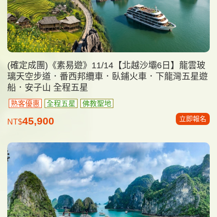
(確定成團)《素易遊》11/14【北越沙壩6日】龍雲玻
璃天空步道．番西邦纜車．臥鋪火車．下龍灣五星遊
船．安子山 全程五星
熟客優惠
全程五星
佛教聖地
立即報名
45,900
NT$