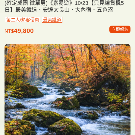
(確定成團 徵單男)《素易遊》10/23【只見線賞楓5
日】最美鐵道．安達太良山．大內宿．五色沼
第二人/熟客優惠
最美鐵道
立即報名
49,800
NT$