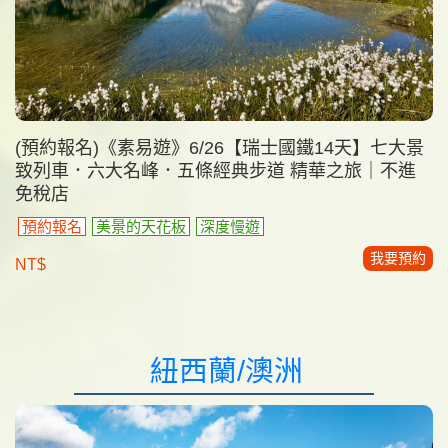
(預約報名)《素易遊》6/26【瑞士國鐵14天】七大景
致列車．六大名峰．五條經典步道 精華之旅｜不進
免稅店
預約報名
美景的天花板
深度慢遊
我要預約
NT$
紐西蘭/澳洲