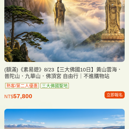
(額滿)《素易遊》8/23【三大佛國10日】黃山雲海．
普陀山．九華山．佛頂宮 自由行｜不進購物站
熟客/第二人優惠
三大佛國聖地
立即報名
57,800
NT$