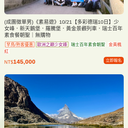
(成團徵單男)《素易遊》10/21【多彩德瑞10日】少
女峰．新天鵝堡．羅騰堡．黃金景觀列車．瑞士百年
素食餐朝聖｜無購物
早鳥/熟客優惠
歐洲之巔少女峰
瑞士百年素食朝聖
金黃楓
紅
立即報名
145,000
NT$