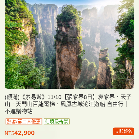
(額滿)《素易遊》11/10【張家界8日】袁家界．天子
山．天門山百龍電梯．鳳凰古城沱江遊船 自由行｜
不進購物站
熟客/第二人優惠
仙境級奇景
立即報名
42,900
NT$