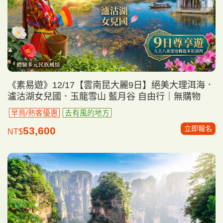
《素易遊》12/17【雲南昆大麗9日】絕美大理洱海．
瀘沽湖女兒國．玉龍雪山 藍月谷 自由行｜無購物
早鳥/熟客優惠
去有風的地方
立即報名
53,600
NT$