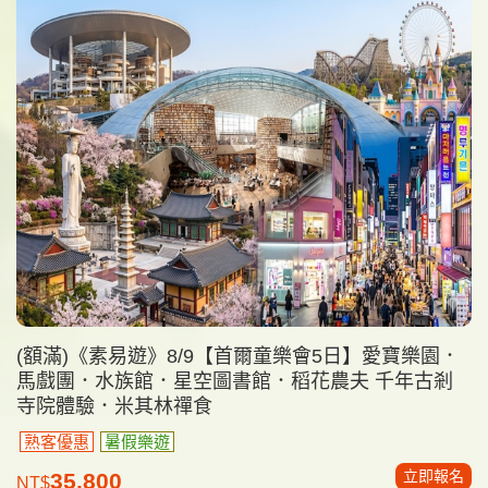
(額滿)《素易遊》8/9【首爾童樂會5日】愛寶樂園．
馬戲團．水族館．星空圖書館．稻花農夫 千年古剎
寺院體驗．米其林禪食
熟客優惠
暑假樂遊
立即報名
35,800
NT$