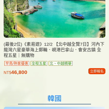
(最後2位)《素易遊》12/2 【北中越全覽7日】河內下
龍灣六星豪華海上郵輪．峴港巴拿山．會安古鎮 全
程五星｜無購物
早鳥/熟客優惠
全程五星
北、中越精華
立即報名
46,800
NT$
韓國