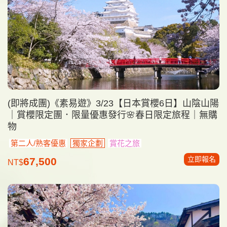
(即將成團)《素易遊》3/23【日本賞櫻6日】山陰山陽
｜賞櫻限定團．限量優惠發行🌸春日限定旅程｜無購
物
第二人/熟客優惠
獨家企劃
賞花之旅
立即報名
67,500
NT$