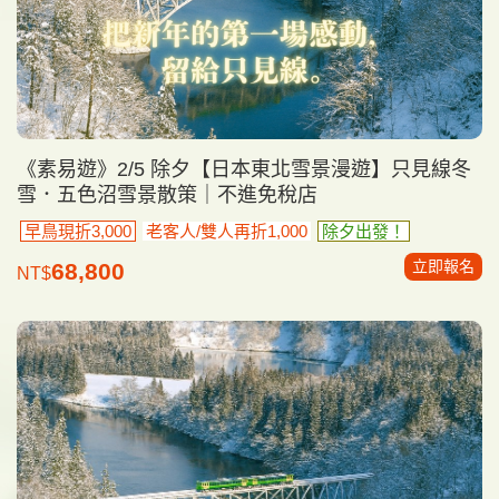
《素易遊》2/5 除夕【日本東北雪景漫遊】只見線冬
雪．五色沼雪景散策｜不進免稅店
早鳥現折3,000
老客人/雙人再折1,000
除夕出發！
立即報名
68,800
NT$