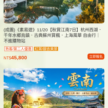
(成團)《素易遊》11/20【秋賞江南7日】杭州西湖．
千年水鄉烏鎮．古典蘇州賞楓．上海風華 自由行｜
不進購物站
熟客/第二人優惠
紅葉/銀杏美景
立即報名
45,800
NT$