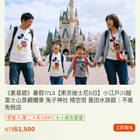
《素易遊》暑假7/13【東京迪士尼5日】小江戶川越
富士山景觀纜車 兔子神社 晴空塔 墨田水族館｜不進
免稅店
老客人/第二人折1000
大小朋友都愛
立即報名
51,500
NT$