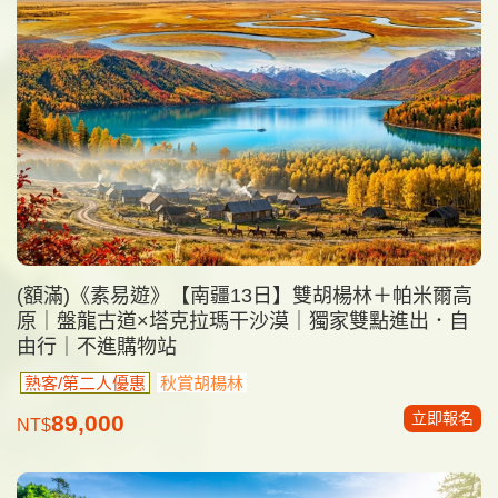
(額滿)《素易遊》【南疆13日】雙胡楊林＋帕米爾高
原｜盤龍古道×塔克拉瑪干沙漠｜獨家雙點進出．自
由行｜不進購物站
熟客/第二人優惠
秋賞胡楊林
立即報名
89,000
NT$