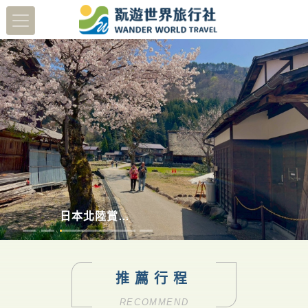
蔬醒南島
多彩德瑞
澳洲塔斯馬尼亞
日本北陸賞櫻8日
推薦行程
RECOMMEND