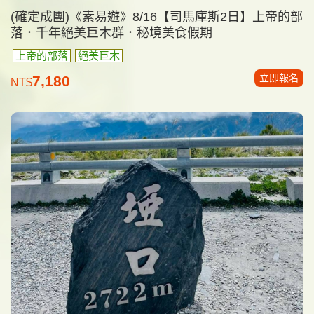
(確定成團)《素易遊》8/16【司馬庫斯2日】上帝的部
落．千年絕美巨木群．秘境美食假期
上帝的部落
絕美巨木
立即報名
7,180
NT$