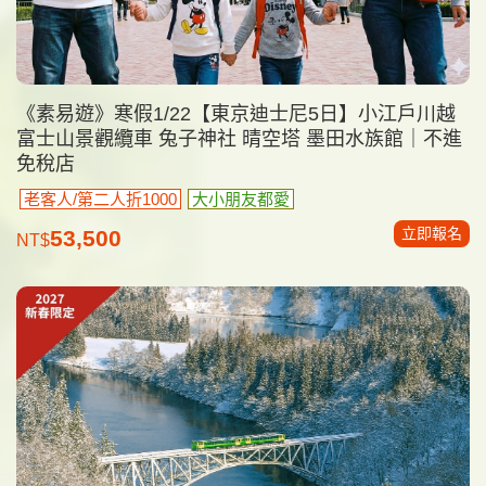
《素易遊》寒假1/22【東京迪士尼5日】小江戶川越
富士山景觀纜車 兔子神社 晴空塔 墨田水族館｜不進
免稅店
老客人/第二人折1000
大小朋友都愛
立即報名
53,500
NT$