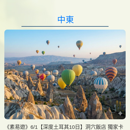
中東
《素易遊》6/1【深度土耳其10日】洞穴飯店 獨家卡