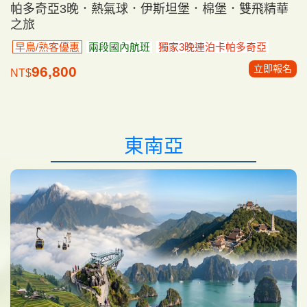
帕多奇亞3晚．熱氣球．伊斯坦堡．棉堡．雙飛精華
之旅
早鳥/熟客優惠
兩段國內航班
獨家3晚連泊卡帕多奇亞
立即報名
96,800
NT$
東南亞