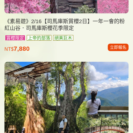
《素易遊》2/16【司馬庫斯賞櫻2日】一年一會的粉
紅山谷．司馬庫斯櫻花季限定
賞櫻限定
上帝的部落
絕美巨木
立即報名
7,880
NT$