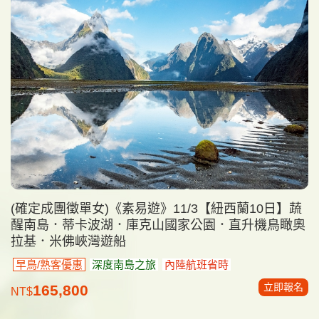
(確定成團徵單女)《素易遊》11/3【紐西蘭10日】蔬
醒南島．蒂卡波湖．庫克山國家公園．直升機鳥瞰奧
拉基．米佛峽灣遊船
早鳥/熟客優惠
深度南島之旅
內陸航班省時
立即報名
165,800
NT$