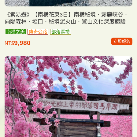
《素易遊》【南橫花東3日】南橫秘境．霧鹿峽谷．
向陽森林．埡口．秘境泥火山．鸞山文化深度體驗
南橫之美
傳奇公路
部落巡禮
立即報名
9,980
NT$