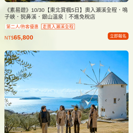
《素易遊》10/30【東北賞楓5日】奧入瀨溪全程．鳴
子峽．猊鼻溪．銀山溫泉｜不進免稅店
第二人/熟客優惠
走奧入瀨溪全程
立即報名
65,800
NT$