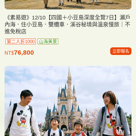
《素易遊》12/10【四國＋小豆島深度全覽7日】瀨戶
內海．住小豆島．雙纜車．溪谷秘境與溫泉慢旅｜不
進免稅店
第二人折1000
山海美景
立即報名
76,800
NT$