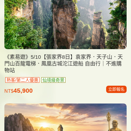
《素易遊》5/10【張家界8日】袁家界．天子山．天
門山百龍電梯．鳳凰古城沱江遊船 自由行｜不進購
物站
熟客/第二人優惠
仙境級奇景
立即報名
45,900
NT$