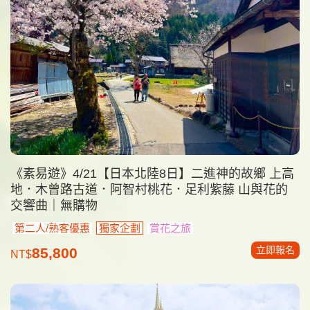
《素易遊》4/21【日本北陸8日】二進神的故鄉 上高
地．木曾路古道．阿智村桃花．足利紫藤 山與花的
交響曲｜無購物
第二人/熟客優惠
獨家企劃
賞花之旅
立即報名
85,800
NT$