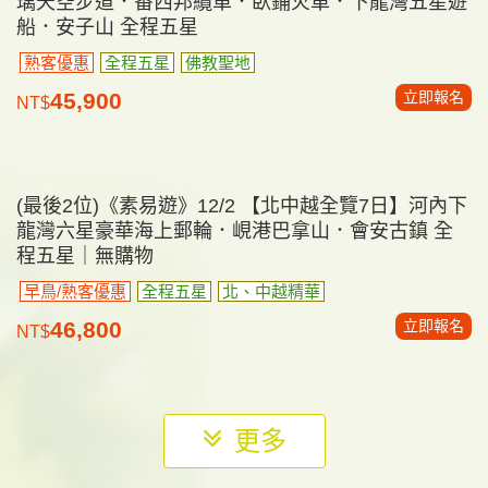
(確定成團)《素易遊》11/14【北越沙壩6日】龍雲玻
璃天空步道．番西邦纜車．臥鋪火車．下龍灣五星遊
船．安子山 全程五星
熟客優惠
全程五星
佛教聖地
立即報名
45,900
NT$