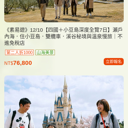
《素易遊》12/10【四國＋小豆島深度全覽7日】瀨戶
內海．住小豆島．雙纜車．溪谷秘境與溫泉慢旅｜不
進免稅店
第二人折1000
山海美景
立即報名
76,800
NT$