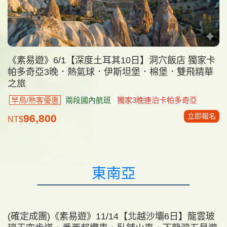
《素易遊》6/1【深度土耳其10日】洞穴飯店 獨家卡
帕多奇亞3晚．熱氣球．伊斯坦堡．棉堡．雙飛精華
之旅
早鳥/熟客優惠
兩段國內航班
獨家3晚連泊卡帕多奇亞
立即報名
96,800
NT$
東南亞