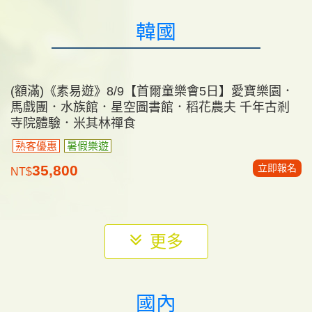
(最後2位)《素易遊》12/2 【北中越全覽7日】河內下
龍灣六星豪華海上郵輪．峴港巴拿山．會安古鎮 全
程五星｜無購物
早鳥/熟客優惠
全程五星
北、中越精華
立即報名
46,800
NT$