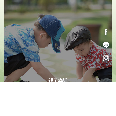
《素易遊》2/16【司馬庫斯賞櫻2日】一年一會的粉
紅山谷．司馬庫斯櫻花季限定
賞櫻限定
上帝的部落
絕美巨木
立即報名
7,880
NT$