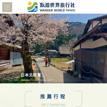
蔬醒南島
多彩德瑞
澳洲塔斯馬尼亞
日本北陸賞櫻8日
推薦行程
RECOMMEND