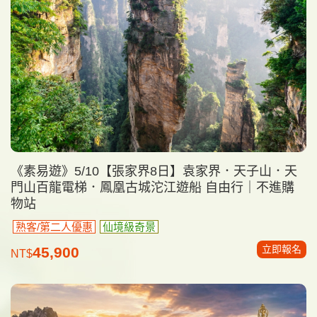
《素易遊》5/10【張家界8日】袁家界．天子山．天
門山百龍電梯．鳳凰古城沱江遊船 自由行｜不進購
物站
熟客/第二人優惠
仙境級奇景
立即報名
45,900
NT$