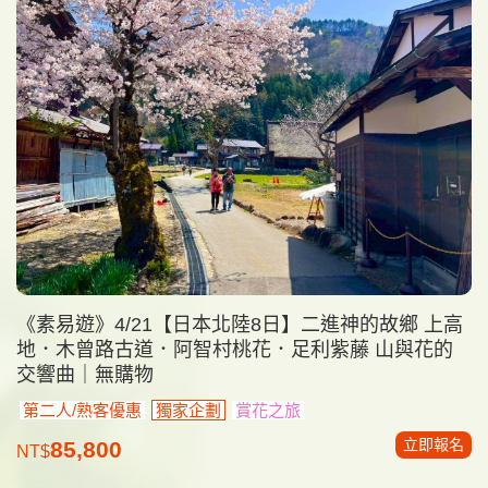
《素易遊》4/21【日本北陸8日】二進神的故鄉 上高
地．木曾路古道．阿智村桃花．足利紫藤 山與花的
交響曲｜無購物
第二人/熟客優惠
獨家企劃
賞花之旅
立即報名
85,800
NT$