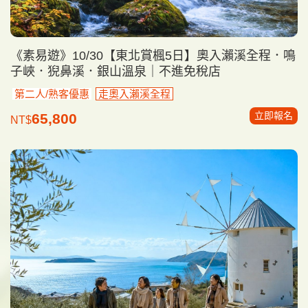
《素易遊》10/30【東北賞楓5日】奧入瀨溪全程．鳴
子峽．猊鼻溪．銀山溫泉｜不進免稅店
第二人/熟客優惠
走奧入瀨溪全程
立即報名
65,800
NT$