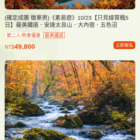
(確定成團 徵單男)《素易遊》10/23【只見線賞楓5
日】最美鐵道．安達太良山．大內宿．五色沼
第二人/熟客優惠
最美鐵道
立即報名
49,800
NT$