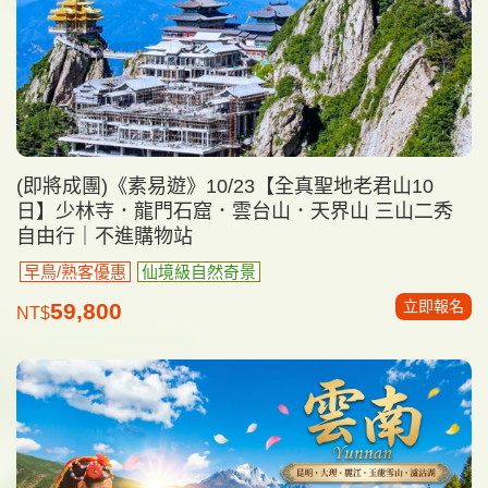
(即將成團)《素易遊》10/23【全真聖地老君山10
日】少林寺．龍門石窟．雲台山．天界山 三山二秀
自由行｜不進購物站
早鳥/熟客優惠
仙境級自然奇景
立即報名
59,800
NT$