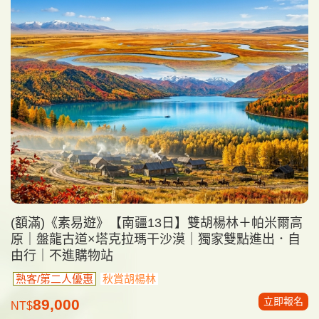
(額滿)《素易遊》【南疆13日】雙胡楊林＋帕米爾高
原｜盤龍古道×塔克拉瑪干沙漠｜獨家雙點進出．自
由行｜不進購物站
熟客/第二人優惠
秋賞胡楊林
立即報名
89,000
NT$