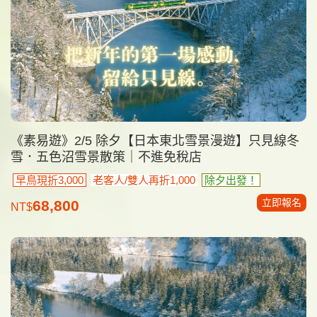
《素易遊》2/5 除夕【日本東北雪景漫遊】只見線冬
雪．五色沼雪景散策｜不進免稅店
早鳥現折3,000
老客人/雙人再折1,000
除夕出發！
立即報名
68,800
NT$