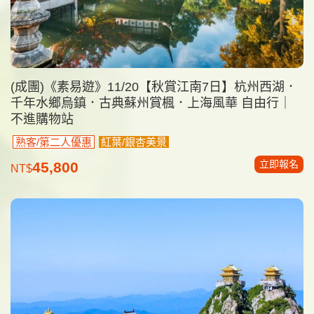
(成團)《素易遊》11/20【秋賞江南7日】杭州西湖．
千年水鄉烏鎮．古典蘇州賞楓．上海風華 自由行｜
不進購物站
熟客/第二人優惠
紅葉/銀杏美景
立即報名
45,800
NT$