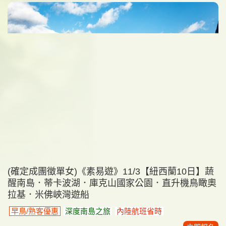
(確定成團徵單女)《素易遊》11/3【紐西蘭10日】蔬
醒南島．蒂卡波湖．庫克山國家公園．直升機鳥瞰奧
拉基．米佛峽灣遊船
早鳥/熟客優惠
深度南島之旅
內陸航班省時