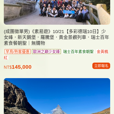
(成團徵單男)《素易遊》10/21【多彩德瑞10日】少
女峰．新天鵝堡．羅騰堡．黃金景觀列車．瑞士百年
素食餐朝聖｜無購物
早鳥/熟客優惠
歐洲之巔少女峰
瑞士百年素食朝聖
金黃楓
紅
立即報名
145,000
NT$