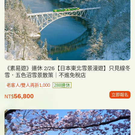
《素易遊》連休 2/26【日本東北雪景漫遊】只見線冬
雪．五色沼雪景散策｜不進免稅店
老客人/雙人再折1,000
288連休
立即報名
56,800
NT$