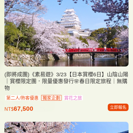
(即將成團)《素易遊》3/23【日本賞櫻6日】山陰山陽
｜賞櫻限定團．限量優惠發行🌸春日限定旅程｜無購
物
第二人/熟客優惠
獨家企劃
賞花之旅
立即報名
67,500
NT$