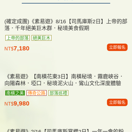
韓國
(額滿)《素易遊》8/9【首爾童樂會5日】愛寶樂園．
馬戲團．水族館．星空圖書館．稻花農夫 千年古剎
寺院體驗．米其林禪食