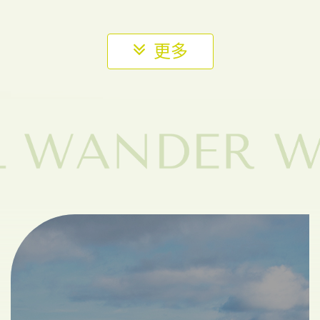
(確定成團)《素易遊》8/16【司馬庫斯2日】上帝的部
落．千年絕美巨木群．秘境美食假期
上帝的部落
絕美巨木
立即報名
7,180
NT$