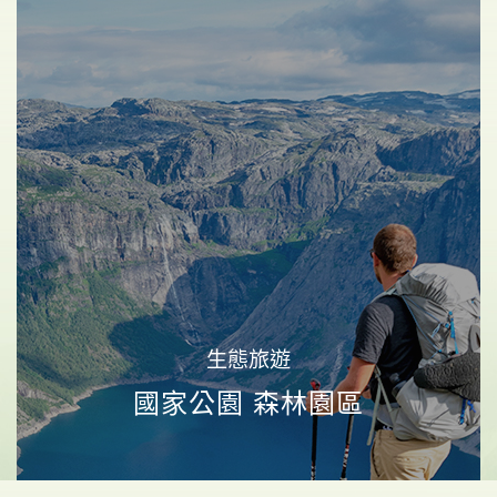
《素易遊》【南橫花東3日】南橫秘境．霧鹿峽谷．
向陽森林．埡口．秘境泥火山．鸞山文化深度體驗
南橫之美
傳奇公路
部落巡禮
立即報名
9,980
NT$