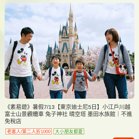
《素易遊》暑假7/13【東京迪士尼5日】小江戶川越
富士山景觀纜車 兔子神社 晴空塔 墨田水族館｜不進
免稅店
老客人/第二人折1000
大小朋友都愛