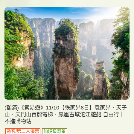
(額滿)《素易遊》11/10【張家界8日】袁家界．天子
山．天門山百龍電梯．鳳凰古城沱江遊船 自由行｜
不進購物站
熟客/第二人優惠
仙境級奇景