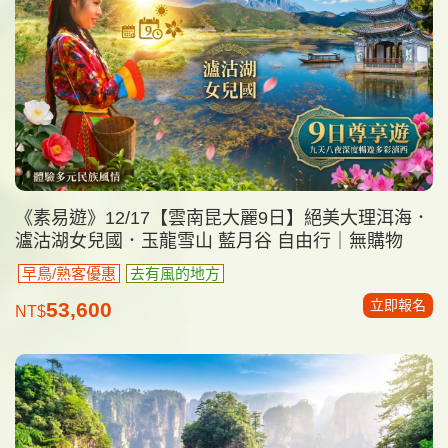
《素易遊》12/17【雲南昆大麗9日】絕美大理洱海．
瀘沽湖女兒國．玉龍雪山 藍月谷 自由行｜無購物
早鳥/熟客優惠
去有風的地方
立即報名
53,600
NT$