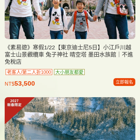
《素易遊》寒假1/22【東京迪士尼5日】小江戶川越
富士山景觀纜車 兔子神社 晴空塔 墨田水族館｜不進
免稅店
老客人/第二人折1000
大小朋友都愛
立即報名
53,500
NT$