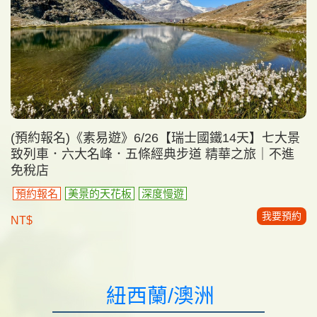
(預約報名)《素易遊》6/26【瑞士國鐵14天】七大景
致列車．六大名峰．五條經典步道 精華之旅｜不進
免稅店
預約報名
美景的天花板
深度慢遊
我要預約
NT$
紐西蘭/澳洲