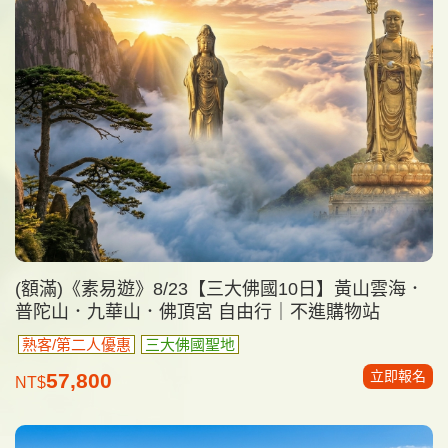
(額滿)《素易遊》8/23【三大佛國10日】黃山雲海．
普陀山．九華山．佛頂宮 自由行｜不進購物站
熟客/第二人優惠
三大佛國聖地
立即報名
57,800
NT$