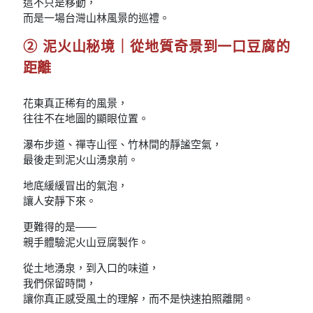
這不只是移動，
而是一場台灣山林風景的巡禮。
②
泥火山秘境｜從地質奇景到一口豆腐的
距離
花東真正稀有的風景，
往往不在地圖的顯眼位置。
瀑布步道、禪寺山徑、竹林間的靜謐空氣，
最後走到泥火山湧泉前。
地底緩緩冒出的氣泡，
讓人安靜下來。
更難得的是——
親手體驗泥火山豆腐製作。
從土地湧泉，到入口的味道，
我們保留時間，
讓你真正感受風土的理解，而不是快速拍照離開。