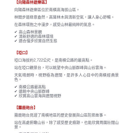
【向陽森林遊樂區】
向陽森林遊樂區位於南橫高海拔山區。
林間步道綠意盎然，高聳林木與清新空氣，讓人身心舒暢。
在森林環抱之中漫步，感受山林最純粹的氣息。
✔ 高山森林景觀
✔ 清新舒適的森林環境
✔ 適合慢步欣賞自然生態
【埡口】
埡口海拔約2,722公尺，是南橫公路的最高點。
站在埡口觀景台，可以眺望中央山脈群峰與山谷雲海。
天氣晴朗時，視野極為遼闊，是許多人心目中的南橫經典景
色。
✔ 南橫公路最高點
✔ 遠眺中央山脈群峰
✔ 欣賞高山雲海與遼闊視野
【霧鹿砲台】
霧鹿砲台見證了南橫地區的歷史發展與山區防禦故事。
站在高處俯瞰山谷，除了感受歷史痕跡，也能欣賞周圍壯闊山
景。