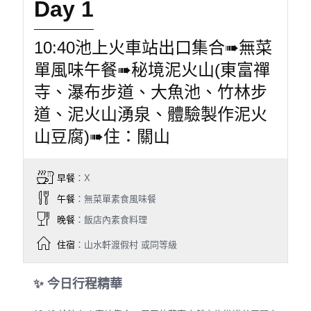
Day 1
10:40池上火車站出口集合➠無菜
單風味午餐➠秘境泥火山(東富禪
寺、瀑布步道、大魚池、竹林步
道、泥火山湧泉、體驗製作泥火
山豆腐)➠住：關山
早餐
：X
午餐
：無菜單素食風味餐
晚餐
：飯店內素食料理
住宿
：山水軒渡假村 或同等級
✨ 今日行程精華