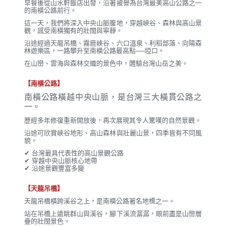
早餐後從山水軒飯店出發，沿著被譽為台灣最美高山公路之一
的南橫公路前行。
這一天，我們將深入中央山脈腹地，穿越峽谷、森林與高山景
觀，感受南橫獨有的壯闊與寧靜。
沿途經過天龍吊橋、霧鹿峽谷、六口溫泉、利稻部落、向陽森
林遊樂區，一路攀升至南橫公路最高點──埡口。
在山巒、雲海與森林交織的景色中，體驗台灣山岳之美。
【南橫公路】
南橫公路橫越中央山脈，是台灣三大橫貫公路之
一。
歷經多年修復重新開放後，再次展現其令人驚嘆的自然景觀。
沿途可欣賞峽谷地形、高山森林與壯麗山景，四季皆有不同風
貌。
✔ 台灣最具代表性的高山景觀公路
✔ 穿越中央山脈核心地帶
✔ 沿途景觀豐富多變
【天龍吊橋】
天龍吊橋橫跨溪谷之上，是南橫公路著名地標之一。
站在吊橋上遠眺群山與溪谷，腳下溪流潺潺，眼前盡是山巒層
疊的壯闊景色。