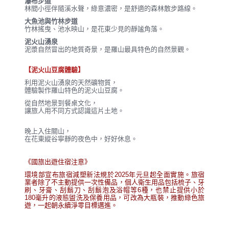
瀑布步道
林間小徑伴隨溪水聲，綠意濃密，是舒適的森林散步路線。
大魚池與竹林步道
竹林搖曳、池水映山，是花東少見的靜謐角落。
泥火山湧泉
泥漿自然冒出的地質奇景，是羅山最具特色的自然景觀。
【泥火山豆腐體驗】
利用泥火山湧泉的天然礦物質，
體驗製作羅山特色的泥火山豆腐。
從自然地景到餐桌文化，
讓旅人用不同方式認識這片土地。
晚上入住關山，
在花東縱谷寧靜的夜色中，好好休息。
《國旅出遊住宿注意》
環境部宣布旅宿減塑新法規於2025年元旦起全面實施。旅宿
業者除了不主動提供一次性備品，個人衛生用品包括梳子、牙
刷、牙膏、刮鬍刀、刮鬍泡及浴帽等6種，也禁止提供小於
180毫升的液態盥洗及保養用品，可改為大瓶裝，推動綠色旅
遊，一起朝永續淨零目標邁進。