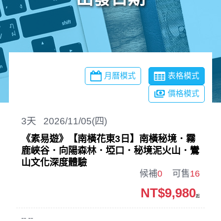
月曆模式
表格模式
價格模式
3
天
2026/11/05(四)
《素易遊》【南橫花東3日】南橫秘境．霧
鹿峽谷．向陽森林．埡口．秘境泥火山．鸞
山文化深度體驗
候補
0
可售
16
NT$9,980
起
-- --