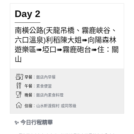
Day 2
南橫公路(天龍吊橋、霧鹿峽谷、
六口溫泉)利稻陳大姐➠向陽森林
遊樂區➠埡口➠霧鹿砲台➠住：關
山
早餐
：飯店內早餐
午餐
：素食便當
晚餐
：飯店內素食料理
住宿
：山水軒渡假村 或同等級
✨ 今日行程精華