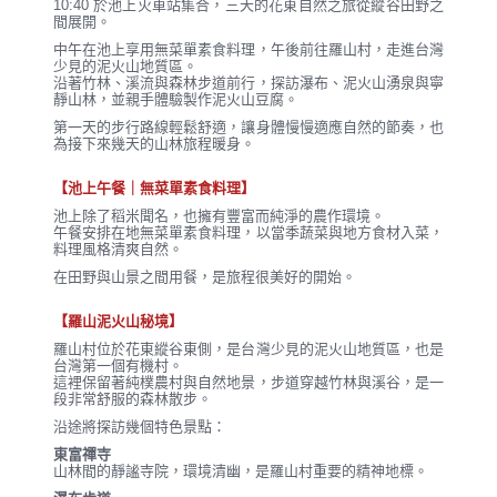
10:40 於池上火車站集合，三天的花東自然之旅從縱谷田野之
間展開。
中午在池上享用無菜單素食料理，午後前往羅山村，走進台灣
少見的泥火山地質區。
沿著竹林、溪流與森林步道前行，探訪瀑布、泥火山湧泉與寧
靜山林，並親手體驗製作泥火山豆腐。
第一天的步行路線輕鬆舒適，讓身體慢慢適應自然的節奏，也
為接下來幾天的山林旅程暖身。
【池上午餐｜無菜單素食料理】
池上除了稻米聞名，也擁有豐富而純淨的農作環境。
午餐安排在地無菜單素食料理，以當季蔬菜與地方食材入菜，
料理風格清爽自然。
在田野與山景之間用餐，是旅程很美好的開始。
【羅山泥火山秘境】
羅山村位於花東縱谷東側，是台灣少見的泥火山地質區，也是
台灣第一個有機村。
這裡保留著純樸農村與自然地景，步道穿越竹林與溪谷，是一
段非常舒服的森林散步。
沿途將探訪幾個特色景點：
東富禪寺
山林間的靜謐寺院，環境清幽，是羅山村重要的精神地標。