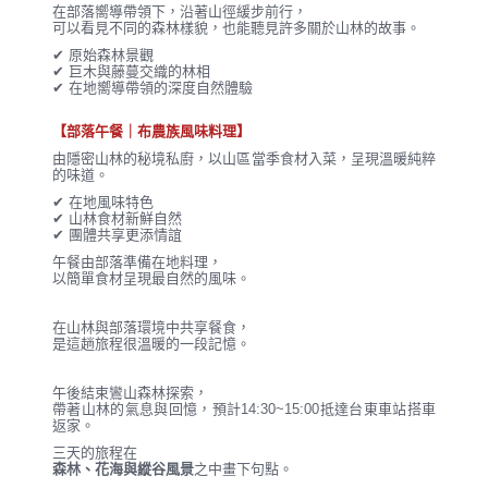
在部落嚮導帶領下，沿著山徑緩步前行，
可以看見不同的森林樣貌，也能聽見許多關於山林的故事。
✔ 原始森林景觀
✔ 巨木與藤蔓交織的林相
✔ 在地嚮導帶領的深度自然體驗
【部落午餐｜布農族風味料理】
由隱密山林的秘境私廚，以山區當季食材入菜，呈現溫暖純粹
的味道。
✔ 在地風味特色
✔ 山林食材新鮮自然
✔ 團體共享更添情誼
午餐由部落準備在地料理，
以簡單食材呈現最自然的風味。
在山林與部落環境中共享餐食，
是這趟旅程很溫暖的一段記憶。
午後結束鸞山森林探索，
帶著山林的氣息與回憶，預計14:30~15:00抵達台東車站搭車
返家。
三天的旅程在
森林、花海與縱谷風景
之中畫下句點。