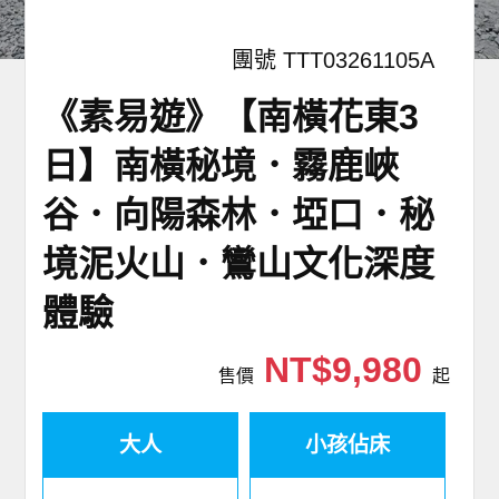
團號 TTT03261105A
《素易遊》【南橫花東3
日】南橫秘境．霧鹿峽
谷．向陽森林．埡口．秘
境泥火山．鸞山文化深度
體驗
NT$9,980
售價
起
大人
小孩佔床