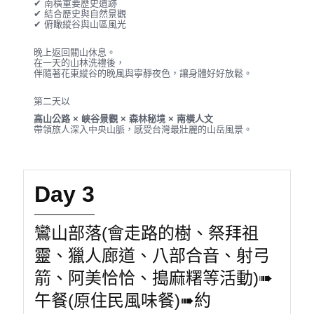
✔ 南橫重要歷史遺跡
✔ 結合歷史與自然景觀
✔ 俯瞰縱谷與山區風光
晚上返回關山休息。
在一天的山林洗禮後，
伴隨著花東縱谷的晚風與寧靜夜色，讓身體好好放鬆。
第二天以
高山公路 × 峽谷景觀 × 森林秘境 × 南橫人文
帶領旅人深入中央山脈，感受台灣最壯麗的山岳風景。
Day 3
鸞山部落(會走路的樹、祭拜祖
靈、獵人廊道、八部合音、射弓
箭、阿美恰恰、搗麻糬等活動)➠
午餐(原住民風味餐)➠約