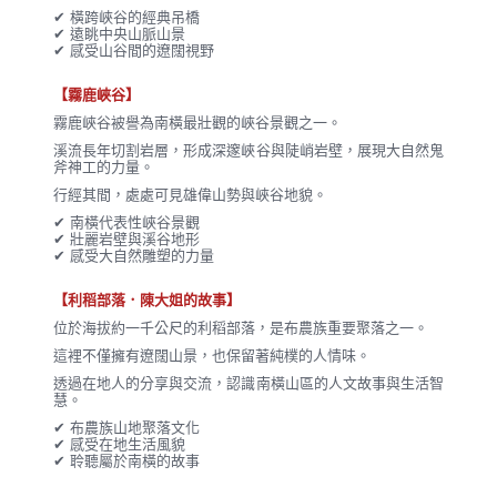
✔ 橫跨峽谷的經典吊橋
✔ 遠眺中央山脈山景
✔ 感受山谷間的遼闊視野
【霧鹿峽谷】
霧鹿峽谷被譽為南橫最壯觀的峽谷景觀之一。
溪流長年切割岩層，形成深邃峽谷與陡峭岩壁，展現大自然鬼
斧神工的力量。
行經其間，處處可見雄偉山勢與峽谷地貌。
✔ 南橫代表性峽谷景觀
✔ 壯麗岩壁與溪谷地形
✔ 感受大自然雕塑的力量
【利稻部落．陳大姐的故事】
位於海拔約一千公尺的利稻部落，是布農族重要聚落之一。
這裡不僅擁有遼闊山景，也保留著純樸的人情味。
透過在地人的分享與交流，認識南橫山區的人文故事與生活智
慧。
✔ 布農族山地聚落文化
✔ 感受在地生活風貌
✔ 聆聽屬於南橫的故事