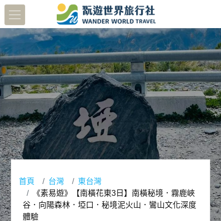
首頁
台灣
東台灣
《素易遊》【南橫花東3日】南橫秘境．霧鹿峽
谷．向陽森林．埡口．秘境泥火山．鸞山文化深度
體驗