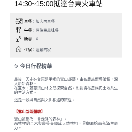
14:30~15:00抵達台東火車站
早餐
：飯店內早餐
午餐
：原住民風味餐
晚餐
：X
住宿
：溫暖的家
✨ 今日行程精華
最後一天走進台東延平鄉的鸞山部落，由布農族嚮導帶領，深
入原始森林。
在巨木、藤蔓與山林之間探索自然，也認識布農族與土地共生
的生活方式。
這是一段與自然與文化相遇的旅程。
【鸞山部落體驗】
鸞山被稱為「會走路的森林」，
森林裡的巨木與藤蔓交織成天然林相，景觀原始而充滿生命
力。