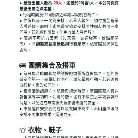
● 最低出團人數
為
20人
，
如低於20(含)人，本公司保有
最後出團之決定權。
●
行程時間及住宿飯店之確認以說明會為主。
● 住宿以兩人一間為安排，若單人報名，須付擔全程單
人房差額。原則上素易遊會協助安排同性團友共用一室
同房，若能順利調整，則免收單人房差額。
●
若遇不可抗力因素（如天氣、交通堵塞、景點關閉
等），將
調整或互換景點與行程順序
，依實際狀況彈性
處理。
🚌
團體集合及搭車
● 每日集合時間和地點請按照領隊所宣佈集合。在外旅
遊安全第一，盡量結伴同行，請勿單獨行動。若必須獨
自行動，應告知同伴。
● 團體活動請遵守，紀律與規定時間。隨團服務人員在
報告宣導事項時，注意聆聽。如有不清楚之事項請詢問
清楚，以免造成無謂損失及影響團體的安全。
● 車輛座位安排我們會以親友同車為主，若因座位限制
安排不同車輛搭乘，還請見諒。
👕
衣物、鞋子