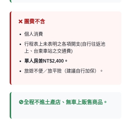
❌ 團費不含
個人消費
行程表上未表明之各項開支(自行往返池
上、台東車站之交通費)
單人房差NT$2,400。
旅遊不便／旅平險（建議自行加保）。
🚫全程不進土產店、無車上販售商品。