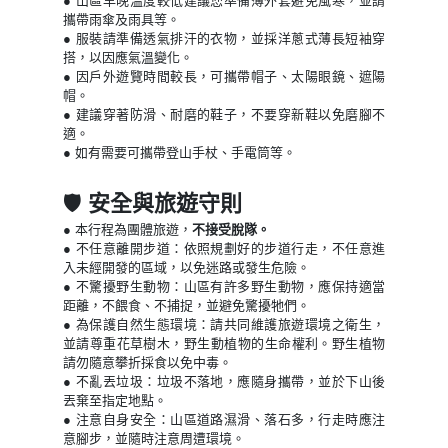
● 山區早晚溫度較低建議您準備薄外套避免風寒，並請
攜帶雨傘及雨具等。
● 服裝請準備透氣排汗的衣物，並採洋蔥式薄長短袖穿
搭，以因應氣溫變化。
● 因戶外遊覽時間較長，可攜帶帽子、太陽眼鏡、遮陽
帽。
● 建議穿著防滑、耐磨的鞋子，不要穿新鞋以免磨腳不
適。
● 如有需要可攜帶登山手杖、手電筒等。
🛡️
安全與旅遊守則
●
本行程為團體旅遊，
不接受脫隊。
● 不任意離開步道：依照規劃好的步道行走，不任意進
入未經開發的區域，以免迷路或發生危險。
● 不驚擾野生動物：山區有許多野生動物，應保持適當
距離，不餵食、不捕捉，並避免驚擾牠們。
● 為保護自然生態環境：請共同維護旅遊環境之衛生，
並請尊重花草樹木，野生動植物的生命權利。野生植物
請勿隨意攀折採食以免中毒。
● 不亂丟垃圾：垃圾不落地，應隨身攜帶，並於下山後
丟棄至指定地點。
● 注意自身安全：山區道路濕滑、落石多，行走時應注
意腳步，並隨時注意周遭環境。