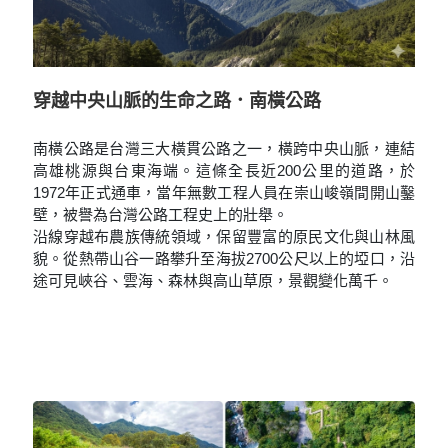
穿越中央山脈的生命之路．南橫公路
南橫公路是台灣三大橫貫公路之一，橫跨中央山脈，連結
高雄桃源與台東海端。這條全長近200公里的道路，於
1972年正式通車，當年無數工程人員在崇山峻嶺間開山鑿
壁，被譽為台灣公路工程史上的壯舉。
沿線穿越布農族傳統領域，保留豐富的原民文化與山林風
貌。從熱帶山谷一路攀升至海拔2700公尺以上的埡口，沿
途可見峽谷、雲海、森林與高山草原，景觀變化萬千。