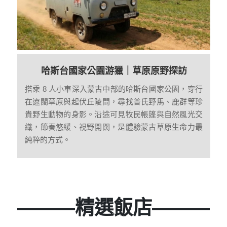
哈斯台國家公園游獵｜草原原野探訪
搭乘 8 人小車深入蒙古中部的哈斯台國家公園，穿行
在遼闊草原與起伏丘陵間，尋找普氏野馬、鹿群等珍
貴野生動物的身影。沿途可見牧民帳篷與自然風光交
織，節奏悠緩、視野開闊，是體驗蒙古草原生命力最
純粹的方式。
———精選飯店———