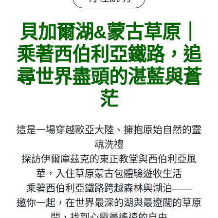
貝加爾湖&蒙古草原｜
乘著西伯利亞鐵路，追
尋世界盡頭的湛藍與蒼
茫
這是一場穿越歐亞大陸、擁抱原始自然的靈
魂洗禮
探訪伊爾庫茲克的東正教堂與西伯利亞風
華，入住草原蒙古包體驗遊牧生活
乘著西伯利亞鐵路跨越森林與湖泊——
邀你一起，在世界最深的湖與最遼闊的草原
間，找到心靈最遙遠的自由