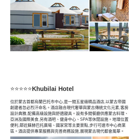
⭐⭐⭐⭐⭐
Khubilai Hotel
位於蒙古首都烏蘭巴托市中心,是一間五星級精品酒店,以蒙古帝國
創建者忽必烈汗命名。酒店融合現代奢華與蒙古傳統文化元素,客房
設計典雅,配備高級設施與舒適寢具。
設有多間餐廳供應蒙古料理、
亞洲及國際美食,另有酒吧、健身中心、SPA等休閒設施。地理位置
便利,鄰近蘇赫巴托廣場、國家宮等主要景點,步行可達市中心商業
區。
酒店提供專業服務與完善商務設施,展現蒙古現代都會風華。