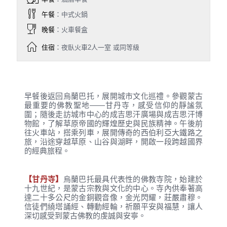
午餐
：中式火鍋
晚餐
：火車餐盒
住宿
：夜臥火車2人一室 或同等級
早餐後返回烏蘭巴托，展開城市文化巡禮。參觀蒙古
最重要的佛教聖地——甘丹寺，感受信仰的靜謐氛
圍；隨後走訪城市中心的成吉思汗廣場與成吉思汗博
物館，了解草原帝國的輝煌歷史與民族精神。午後前
往火車站，搭乘列車，展開傳奇的西伯利亞大鐵路之
旅，沿途穿越草原、山谷與湖畔，開啟一段跨越國界
的經典旅程。
【甘丹寺】
烏蘭巴托最具代表性的佛教寺院，始建於
十九世紀，是蒙古宗教與文化的中心。寺內供奉著高
達二十多公尺的金銅觀音像，金光閃耀，莊嚴肅穆。
信徒們繞塔誦經、轉動經輪，祈願平安與福慧，讓人
深切感受到蒙古佛教的虔誠與安寧。