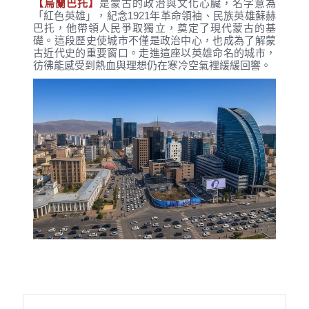
【烏蘭巴托】
是蒙古的政治與文化心臟，名字意為
「紅色英雄」，紀念1921年革命領袖、民族英雄蘇赫
巴托，他帶領人民爭取獨立，奠定了現代蒙古的基
礎。這段歷史使城市不僅是政治中心，也成為了解蒙
古近代史的重要窗口。走進這座以英雄命名的城市，
彷彿能感受到熱血與理想仍在寒冷空氣裡緩緩回響。