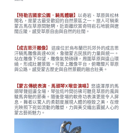
【特勒吉國家公園．騎馬體驗】
以奇岩、草原與松林
聞名，是蒙古最受歡迎的自然景區之一。旅人可騎乘
蒙古馬在草原間馳騁，近距離欣賞奇特岩石地貌與遼
闊丘陵，感受草原自由與自然的壯闊。
【成吉思汗雕像】
這座位於烏布蘭巴托郊外的成吉思
汗騎馬雕像高達40米，象徵蒙古民族的力量與統一。
站在雕像下仰望，雕像氣勢磅礴，周圍草原與遠山環
繞，形成壯麗景致。可登上雕像平台，俯瞰整片草原
與公路，感受蒙古歷史與自然景觀的融合壯美。
【蒙古傳統表演．馬頭琴X喉音演唱】
悠遠渾厚的馬
頭琴聲迴盪全場，琴弦低吟間彷彿可聽見草原的風與
駿馬奔馳的節奏。隨後登場的軟骨功表演更是令人屏
息，舞者以驚人的柔韌度展現人體的極致之美，在燈
光映照下宛如流動的雕塑，力與美交織出震撼人心的
蒙古藝術魅力。