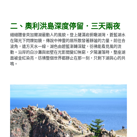
二、奧利洪島深度停留．三天兩夜
細細體會貝加爾湖最動人的風貌。登上薩滿岩俯瞰湖灣，蒼藍湖水
在陽光下閃爍如鏡，傳說中神靈的居所散發著靜謐的力量。前往合
波角，遠方天水一線，湖色由碧藍漸轉深靛，彷彿能看見風的流
動。沿岸的白沙灘與岩壁在光影間變幻無窮，夕陽灑落時，整座湖
面被金紅染亮，彷彿整個世界都靜止在那一刻，只剩下湖與心的共
鳴。