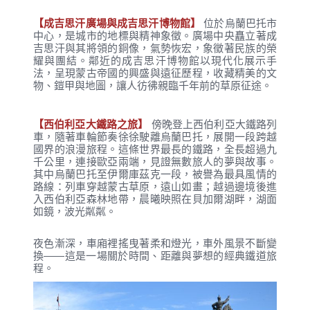
【成吉思汗廣場與成吉思汗博物館】
位於烏蘭巴托市
中心，是城市的地標與精神象徵。廣場中央矗立著成
吉思汗與其將領的銅像，氣勢恢宏，象徵著民族的榮
耀與團結。鄰近的成吉思汗博物館以現代化展示手
法，呈現蒙古帝國的興盛與遠征歷程，收藏精美的文
物、鎧甲與地圖，讓人彷彿親臨千年前的草原征途。
【西伯利亞大鐵路之旅】
傍晚登上西伯利亞大鐵路列
車，隨著車輪節奏徐徐駛離烏蘭巴托，展開一段跨越
國界的浪漫旅程。這條世界最長的鐵路，全長超過九
千公里，連接歐亞兩端，見證無數旅人的夢與故事。
其中烏蘭巴托至伊爾庫茲克一段，被譽為最具風情的
路線：列車穿越蒙古草原，遠山如畫；越過邊境後進
入西伯利亞森林地帶，晨曦映照在貝加爾湖畔，湖面
如鏡，波光粼粼。
夜色漸深，車廂裡搖曳著柔和燈光，車外風景不斷變
換——這是一場關於時間、距離與夢想的經典鐵道旅
程。