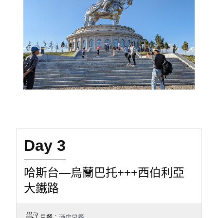
Day 3
哈斯台—烏蘭巴托+++西伯利亞
大鐵路
早餐
：酒店早餐