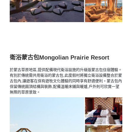
衛浴蒙古包Mongolian Prairie Resort
於蒙古草原地區,提供配備現代衛浴設施的升級版蒙古包住宿體驗。
有別於傳統需共用衛浴的蒙古包,此度假村將獨立衛浴設備整合於蒙
古包內,讓遊客在保有遊牧文化體驗的同時享有舒適便利。
蒙古包內
保留傳統圓頂結構與裝飾,配備溫暖床鋪與暖爐,戶外則可欣賞一望
無際的草原景致。