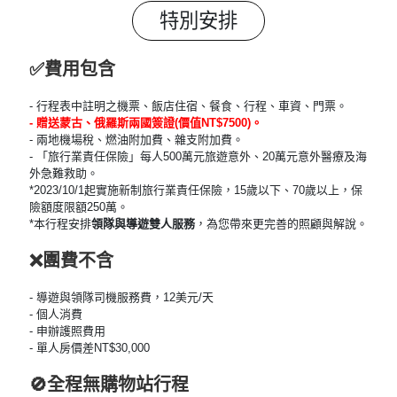
特別安排
✅費用包含
- 行程表中註明之機票、飯店住宿、餐食、行程、車資、門票。
- 贈送蒙古、俄羅斯兩國簽證(價值NT$7500)。
- 兩地機場稅、燃油附加費、雜支附加費。
- 「旅行業責任保險」每人500萬元旅遊意外、20萬元意外醫療及海
外急難救助。
*2023/10/1起實施新制旅行業責任保險，15歲以下、70歲以上，保
險額度限額250萬。
*本行程安排
領隊與導遊雙人服務
，為您帶來更完善的照顧與解說。
❌團費不含
- 導遊與領隊司機服務費，12美元/天
- 個人消費
- 申辦護照費用
- 單人房價差NT$30,000
🚫全程無購物站行程