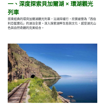
一、深度探索貝加爾湖 × 環湖觀光
列車
搭乘經典的環貝加爾湖觀光列車，沿湖岸緩行，欣賞被譽為「西伯
利亞藍寶石」的湖泊全景。深入探索湖畔生態與文化，感受湖光山
色與自然奇觀的完美結合。