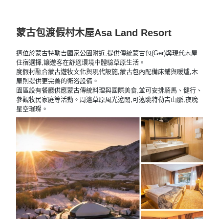
蒙古包渡假村木屋Asa Land Resort
這位於蒙古特勒吉國家公園附近,提供傳統蒙古包(Ger)與現代木屋
住宿選擇,讓遊客在舒適環境中體驗草原生活。
度假村融合蒙古遊牧文化與現代設施,蒙古包內配備床鋪與暖爐,木
屋則提供更完善的衛浴設備。
園區設有餐廳供應蒙古傳統料理與國際美食,並可安排騎馬、健行、
參觀牧民家庭等活動。周邊草原風光遼闊,可遠眺特勒吉山脈,夜晚
星空璀璨。