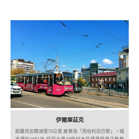
伊爾庫茲克
距離貝加爾湖僅70公里,被譽為「西伯利亞巴黎」。城
市建於1661年,保留大量19世紀木造建築與東正教教