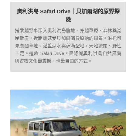
奧利洪島 Safari Drive｜貝加爾湖的原野探
險
搭乘越野車深入奧利洪島腹地，穿越草原、森林與湖
岸斷崖，近距離感受貝加爾湖最原始的風景。沿途可
見廣闊草地、湛藍湖水與薩滿聖地，天地遼闊、野性
十足。這趟 Safari Drive，是認識奧利洪島自然風貌
與遊牧文化最震撼、也最自由的方式。