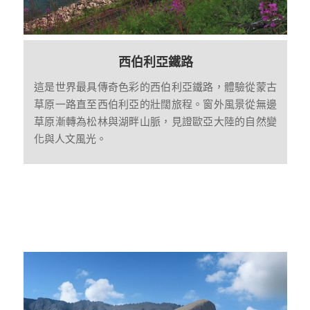
西伯利亞鐵路
這是世界最具傳奇色彩的西伯利亞鐵路，體驗從蒙古
草原一路直至西伯利亞的壯闊旅程。窗外風景從無邊
草原漸轉為松林與湖畔山脈，見證歐亞大陸的自然變
化與人文風光。