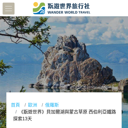
首頁
歐洲
俄羅斯
《翫遊世界》貝加爾湖與蒙古草原 西伯利亞鐵路
探索13天