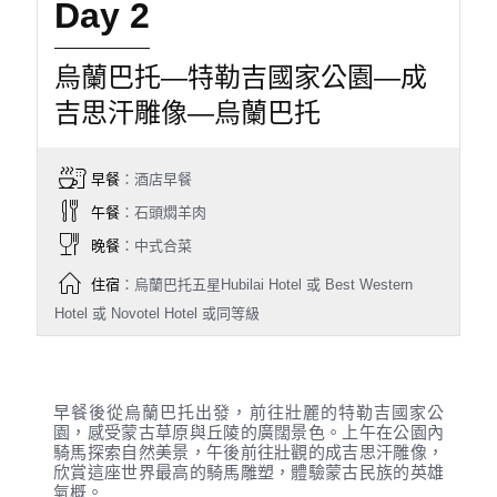
Day 2
烏蘭巴托—特勒吉國家公園—成
吉思汗雕像—烏蘭巴托
早餐
：酒店早餐
午餐
：石頭燜羊肉
晚餐
：中式合菜
住宿
：烏蘭巴托五星Hubilai Hotel 或 Best Western
Hotel 或 Novotel Hotel 或同等級
早餐後從烏蘭巴托出發，前往壯麗的特勒吉國家公
園，感受蒙古草原與丘陵的廣闊景色。上午在公園內
騎馬探索自然美景，午後前往壯觀的成吉思汗雕像，
欣賞這座世界最高的騎馬雕塑，體驗蒙古民族的英雄
氣概。