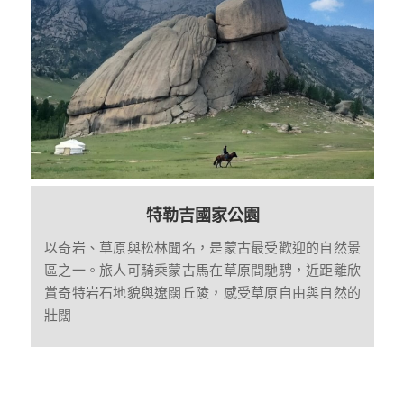
特勒吉國家公園
以奇岩、草原與松林聞名，是蒙古最受歡迎的自然景
區之一。旅人可騎乘蒙古馬在草原間馳騁，近距離欣
賞奇特岩石地貌與遼闊丘陵，感受草原自由與自然的
壯闊