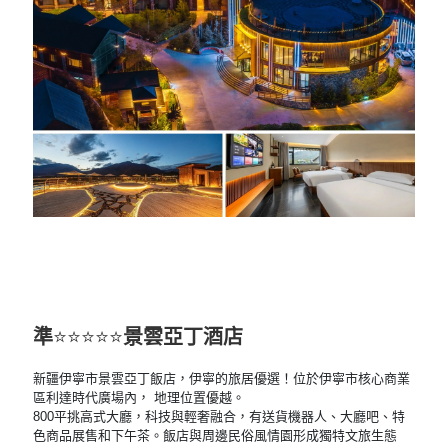
準
⭐⭐⭐⭐⭐
景雲亞丁酒店
新疆伊寧市景雲亞丁飯店，伊寧的旅居優選！位於伊寧市核心商業
區利達時代廣場內， 地理位置優越。
800平挑高式大廳，科技與輕奢融合，有送貨機器人、大廳吧、特
色商品展售和下午茶。飯店與周邊民俗風情園形成獨特文旅生態