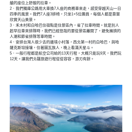
艙的座位上舒服的拉車。
2．我們獨庫公路用大車換7人座的商務車來走，感受穿越天山一日
四季的風景。我們7人座3排椅，只坐1+5位團員，每個人都是靠窗
欣賞天山美景。
3．禾木村和白哈巴住宿點是住景區內，省了拉車時間。就是別人
起早拉車來排隊時，我們已經悠哉的要從景區離開了，避免擁擠的
人潮和節省排隊等車時間。
4．安排台灣人很少去的邊境小村落，西北第一村的白哈巴，與哈
薩克斯坦接壤，住著圖瓦族人，晚上看滿天星斗。
5．一般行程都是航空公司給的13天行程，大概只能玩9天，我們玩
12天。讓我們北疆旅遊行程從從容容，游刃有餘。