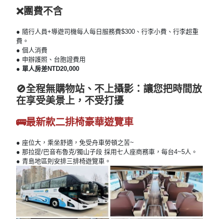
❌團費不含
● 隨行人員+導遊司機每人每日服務費$300、行李小費、行李超重
費。
● 個人消費
● 申辦護照、台胞證費用
● 單人房差NTD20,000
🚫全程無購物站、不上攝影：讓您把時間放
在享受美景上，不受打擾
🚌最新款二排椅豪華遊覽車
● 座位大，乘坐舒適，免受舟車勞頓之苦~
● 那拉提/巴音布魯克/獨山子段 採用七人座商務車，每台4~5人。
● 青島地區則安排三排椅遊覽車。