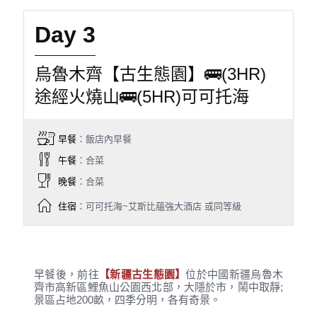
Day 3
烏魯木齊【古生態園】🚌(3HR)
途經火燒山🚌(5HR)可可托海
早餐
：飯店內早餐
午餐
：合菜
晚餐
：合菜
住宿
：可可托海~艾斯比蘊強大酒店 或同等級
早餐後，前往
【新疆古生態園】
位於中國新疆烏魯木
齊市高新區鯉魚山公園西北部，大隱於市，鬧中取靜;
景區占地200畝，四季分明，各有奇景。