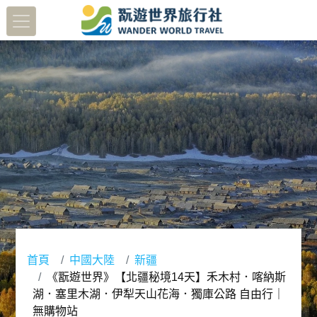
首頁
中國大陸
新疆
《翫遊世界》【北疆秘境14天】禾木村．喀納斯
湖．塞里木湖．伊犁天山花海．獨庫公路 自由行｜
無購物站