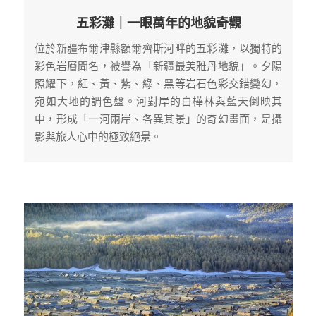
五彩灘｜一眼萬年的地貌奇觀
位於新疆布爾津縣額爾齊斯河畔的五彩灘，以獨特的
彩色岩層聞名，被譽為「新疆最美雅丹地貌」。夕陽
照耀下，紅、黃、紫、綠、黑等岩石色彩交錯變幻，
宛如大地的調色盤。河對岸的白樺林與藍天倒映其
中，形成「一河兩岸、各異其景」的奇幻畫面，是攝
影與旅人心中的極致絕景。