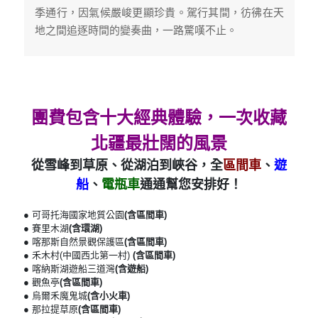
季通行，因氣候嚴峻更顯珍貴。駕行其間，彷彿在天
地之間追逐時間的變奏曲，一路驚嘆不止。
團費包含十大經典體驗，一次收藏
北疆最壯闊的風景
從雪峰到草原、從湖泊到峽谷，全
區間車
、
遊
船
、
電瓶車
通通幫您安排好！
● 可哥托海國家地質公園
(含區間車)
● 賽里木湖
(含環湖)
● 喀那斯自然景觀保護區
(含區間車)
● 禾木村(中國西北第一村)
(含區間車)
● 喀納斯湖遊船三道灣
(含遊船)
● 觀魚亭
(含區間車)
● 烏爾禾魔鬼城
(含小火車)
● 那拉提草原
(含區間車)