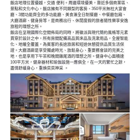
飯店地理位置優越，交通 便利。周邊環境優美，靠近多個商業區、
景點和文化中心，飯店擁有不同類型的客房、350平米無柱大宴會
廳、3間功能齊全的多功能廳、美食滙全日制餐廳、中餐廳包廂、
大廳酒廊、健身房等，是商務出行、休閒度假的旅者隨性樂享安逸
旅程的理想之所。
飯店在呈現國際化空間佈局的同時，將徽派與現代簡約風格等元素
貫穿於設計之中，所有房間配備高品質床品及洗漱用品，全屋智能
化、地暖全覆蓋，為賓客的長途旅居和短途休憩提供品質生活保
證。大廳酒廊是享受獨處時光、放鬆身心、重要務會談的完美之
地，也是享用下午茶和晚間雞尾酒的理想之所。健身中心面積達
100平方米，健身器材和瑜伽設施一應俱全，在一天的繁忙之餘，
盡情舒緩身心，重煥奕奕神采 。