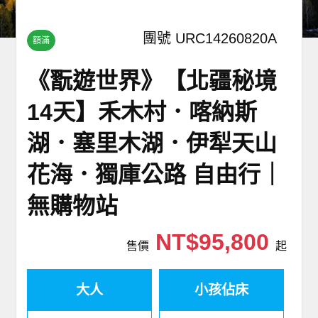
團號 URC14260820A
額滿
《翫遊世界》【北疆秘境
14天】禾木村．喀納斯
湖．塞里木湖．伊犁天山
花海．獨庫公路 自由行｜
無購物站
NT$95,800
售價
起
大人
小孩佔床