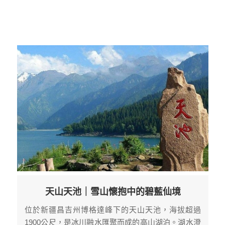
天山天池｜雪山懷抱中的碧藍仙境
位於新疆昌吉州博格達峰下的天山天池，海拔超過
1900公尺，是冰川融水匯聚而成的高山湖泊。湖水澄