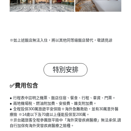
※如上述飯店無法入住，將以其他同等級飯店替代，敬請見諒
特別安排
✅費用包含
● 行程表中註明之機票、飯店住宿、餐食、行程、車資、門票。
● 兩地機場稅、燃油附加費、安檢費、雜支附加費。
● 全程投保300萬旅遊平安保險＋海外急難救助，並有30萬意外醫
療險 ※14歲以下及70歲以上僅能投保至200萬。
※非台籍旅客全程參團旅平險中「海外突發疾病醫療」無法承保,請
自行加保有海外突發疾病醫療之險種。