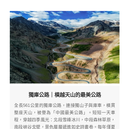
獨庫公路｜橫越天山的最美公路
全長561公里的獨庫公路，連接獨山子與庫車，橫貫
整座天山，被譽為「中國最美公路」。短短一天車
程，穿越四季風光：北段雪峰冰川，中段森林草原，
南段峽谷戈壁，景色層層遞進如史詩畫卷。每年僅夏