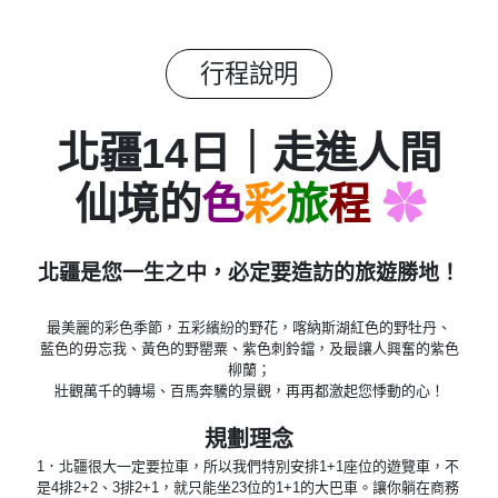
行程說明
北疆14日｜走進人間
仙境的
色
彩
旅
程
✿
北疆是您一生之中，必定要造訪的旅遊勝地！
最美麗的彩色季節，五彩繽紛的野花，喀納斯湖紅色的野牡丹、
藍色的毋忘我、黃色的野罌粟、紫色刺鈴鐺，及最讓人興奮的紫色
柳蘭；
壯觀萬千的轉場、百馬奔驣的景觀，再再都激起您悸動的心！
規劃理念
1．北疆很大一定要拉車，所以我們特別安排1+1座位的遊覽車，不
是4排2+2、3排2+1，就只能坐23位的1+1的大巴車。讓你躺在商務