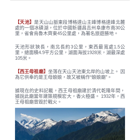
【天池】
是天山山脈東段博格達山主峰博格達峰北麓
處的一個冰磧湖，位於中國新疆昌吉州阜康市南30公
里，省會烏魯木齊東45公里處，為著名旅遊勝地。
天池形狀狹長，南北長約3公里，東西最寬處1.5公
里，總面積4.9平方公里，湖面海拔1928米，湖最深處
105米。
【西王母祖廟】
坐落在天山天池東北岸的山坡上。 因
為它供奉的是王母娘娘，故又被稱作“娘娘廟”。
據現在的史料記載，西王母祖廟建於清代乾隆年間，
據說此廟當年建築規模宏大，香火極盛。 1932年，西
王母祖廟曾毀於戰火。