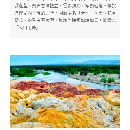
澈湛藍，四周雪峰聳立、雲霧縹緲，宛如仙境。傳說
這裡是西王母的居所，因而得名「天池」。夏季花草
繁茂、冬季白雪皚皚，無論何時都如詩如畫，被譽為
「天山明珠」。