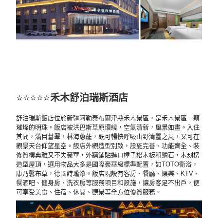
⭐⭐⭐⭐⭐
禾木舒泊瑞斯酒店
舒泊瑞斯飯店位於新疆阿勒泰布爾津縣禾木景區，是禾木景區一顆
璀燦的明珠。飯店被洪巴斯草原環繞，空氣清新，風景如畫。入住
其間，滿目蒼翠，林海蔥蘢，既可暢快呼吸山野清靈之風，又可在
觀景天台仰望星空。
飯店外觀造型別致，設施完善、功能齊全、裝
修質樸典雅又不失豪華，外牆鋪貼進口樟子松木板和鱗石，木刻楞
造型屋頂，選用物品大多是國際豪華級標準配置，如TOTO衛浴，
康乃馨布草，德國詩瓏漆。
飯店現設有客房、餐廳、娛樂、KTV、
餐酒吧、健身房、洗衣房等服務項目和設施，讓房客足不出戶，便
可享受美食、住宿、休閒、觀景等全方位優質服務。