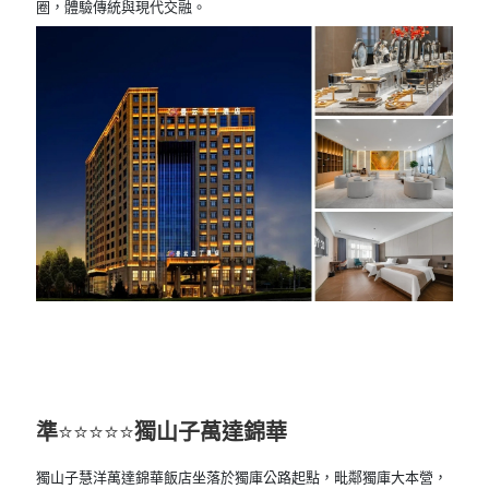
圈，體驗傳統與現代交融。
準
⭐⭐⭐⭐⭐
獨山子萬達錦華
獨山子慧洋萬達錦華飯店坐落於獨庫公路起點，毗鄰獨庫大本營，