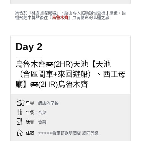
集合於『桃園國際機場』，經由專人協助辦理登機手續後，搭
機飛經中轉點後往『
烏魯木齊
』展開精彩的北疆之旅
Day 2
烏魯木齊🚌(2HR)天池【天池
（含區間車+來回遊船）、西王母
廟】🚌(2HR)烏魯木齊
早餐
：飯店內早餐
午餐
：合菜
晚餐
：合菜
住宿
：⭐⭐⭐⭐⭐希爾頓歡朋酒店 或同等級