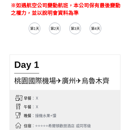
※如遇航空公司變動航班，本公司保有最後變動
之權力，並以說明會資料為準
第1天
第2天
第3天
第4天
第5天
Day 1
桃園國際機場✈廣州✈烏魯木齊
早餐
：Ｘ
午餐
：Ｘ
晚餐
：接機水果+馕
住宿
：⭐⭐⭐⭐⭐希爾頓歡朋酒店 或同等級