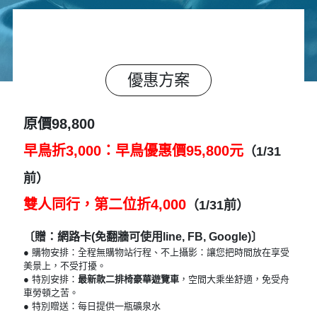
優惠方案
原價98,800
早鳥折3,000：早鳥優惠價95,800元
（1/31
前）
雙人同行，第二位折4,000
（1/31前）
〔贈：網路卡(免翻牆可使用line, FB, Google)〕
● 購物安排：全程無購物站行程、不上攝影：讓您把時間放在享受
美景上，不受打擾。
● 特別安排：
最新款二排椅豪華遊覽車
，空間大乘坐舒適，免受舟
車勞頓之苦。
● 特別贈送：每日提供一瓶礦泉水