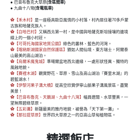
● 巴音布魯克大草原
(含區間車)
● 九曲十八彎
(含電瓶車)
✿【禾木村】
是一座極具歐亞風情的小村落，村內居住著70多戶蒙
古族和哈薩克族人。
✿【白哈巴村】
又稱西北第一村，是中國與哈薩克斯坦接壤的邊境
線上的一個小村莊。
✿【可哥托海國家地質公園】
綠色的叢林、藍色的河灣。
✿【喀納斯湖國家自然保護區】
猶如人間仙境、東方瑞士，阿爾泰
山最美的高山湖泊。
✿【烏爾禾魔鬼城】
準噶爾盆地西北邊緣，一處形狀怪異、獨特的
風蝕地貌。
✿【賽裡木湖】
觀賞野花、草原、雪山及高山湖泊『賽里木湖』的
碧藍湖水！
✿【伊黎河果子溝大橋】
從高空欣賞伊寧山脈果子溝風景區，盡覽
美景！
✿【巴音布魯克、天鵝湖、九曲十八灣】
幅員遼闊、水草豐美，一
望無際碧綠草原。
✿【五彩灘】
新疆最美的雅丹地貌，被譽為「天下第一灘」。
✿【那拉提草原】
世界四大草原之一的亞高山草甸植物區。
———精選飯店———