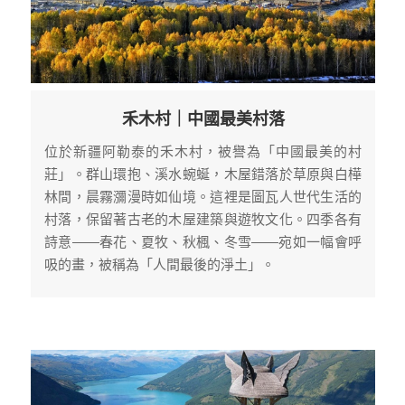
禾木村｜中國最美村落
位於新疆阿勒泰的禾木村，被譽為「中國最美的村
莊」。群山環抱、溪水蜿蜒，木屋錯落於草原與白樺
林間，晨霧瀰漫時如仙境。這裡是圖瓦人世代生活的
村落，保留著古老的木屋建築與遊牧文化。四季各有
詩意——春花、夏牧、秋楓、冬雪——宛如一幅會呼
吸的畫，被稱為「人間最後的淨土」。