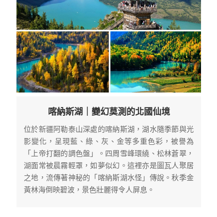
喀納斯湖｜變幻莫測的北國仙境
位於新疆阿勒泰山深處的喀納斯湖，湖水隨季節與光
影變化，呈現藍、綠、灰、金等多重色彩，被譽為
「上帝打翻的調色盤」。四周雪峰環繞、松林蒼翠，
湖面常被晨霧輕罩，如夢似幻。這裡亦是圖瓦人聚居
之地，流傳著神秘的「喀納斯湖水怪」傳說。秋季金
黃林海倒映碧波，景色壯麗得令人屏息。