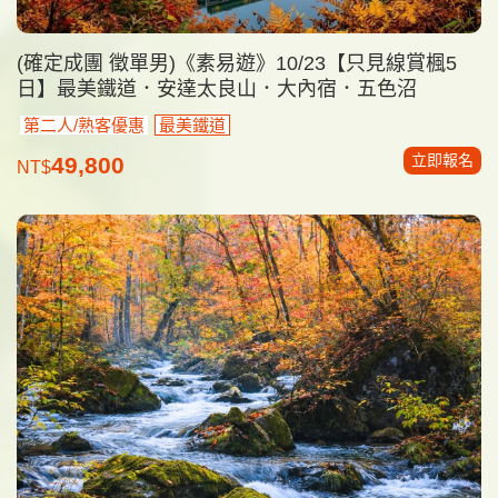
(確定成團 徵單男)《素易遊》10/23【只見線賞楓5
日】最美鐵道．安達太良山．大內宿．五色沼
第二人/熟客優惠
最美鐵道
立即報名
49,800
NT$