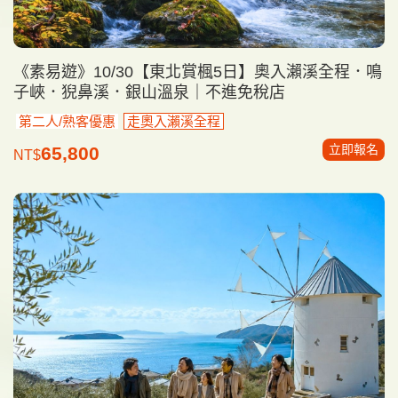
《素易遊》10/30【東北賞楓5日】奧入瀨溪全程．鳴
子峽．猊鼻溪．銀山溫泉｜不進免稅店
第二人/熟客優惠
走奧入瀨溪全程
立即報名
65,800
NT$