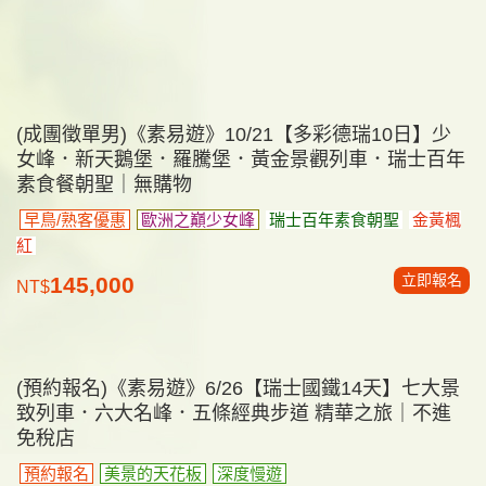
(成團徵單男)《素易遊》10/21【多彩德瑞10日】少
女峰．新天鵝堡．羅騰堡．黃金景觀列車．瑞士百年
素食餐朝聖｜無購物
早鳥/熟客優惠
歐洲之巔少女峰
瑞士百年素食朝聖
金黃楓
紅
立即報名
145,000
NT$