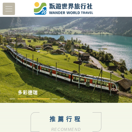
蔬醒南島
多彩德瑞
澳洲塔斯馬尼亞
日本北陸賞櫻8日
推薦行程
RECOMMEND