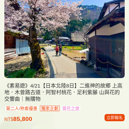
《素易遊》4/21【日本北陸8日】二進神的故鄉 上高
地．木曾路古道．阿智村桃花．足利紫藤 山與花的
交響曲｜無購物
第二人/熟客優惠
獨家企劃
賞花之旅
立即報名
85,800
NT$