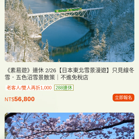
《素易遊》連休 2/26【日本東北雪景漫遊】只見線冬
雪．五色沼雪景散策｜不進免稅店
老客人/雙人再折1,000
288連休
立即報名
56,800
NT$