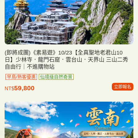
(即將成團)《素易遊》10/23【全真聖地老君山10
日】少林寺．龍門石窟．雲台山．天界山 三山二秀
自由行｜不進購物站
早鳥/熟客優惠
仙境級自然奇景
立即報名
59,800
NT$