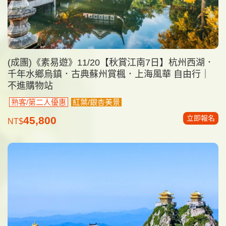
(成團)《素易遊》11/20【秋賞江南7日】杭州西湖．
千年水鄉烏鎮．古典蘇州賞楓．上海風華 自由行｜
不進購物站
熟客/第二人優惠
紅葉/銀杏美景
立即報名
45,800
NT$