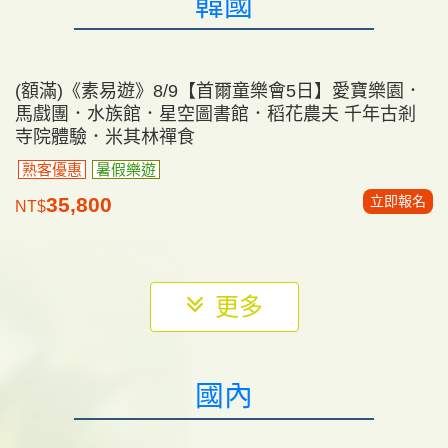
(確定成團)《素易遊》11/14【北越沙壩6日】龍雲玻
璃天空步道．番西邦纜車．臥鋪火車．下龍灣五星遊
船．安子山 全程五星
熟客優惠
全程五星
佛教聖地
立即報名
45,900
NT$