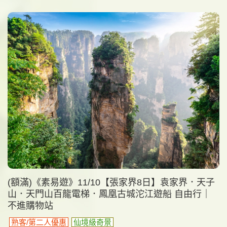
(額滿)《素易遊》11/10【張家界8日】袁家界．天子
山．天門山百龍電梯．鳳凰古城沱江遊船 自由行｜
不進購物站
熟客/第二人優惠
仙境級奇景