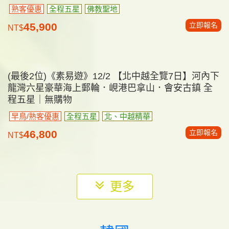
《素易遊》6/1【深度土耳其10日】洞穴飯店 獨家卡
帕多奇亞3晚．熱氣球．伊斯坦堡．棉堡．雙飛精華
之旅
早鳥/熟客優惠
兩段國內航班
獨家3晚連泊卡帕多奇亞
立即報名
96,800
NT$
東南亞