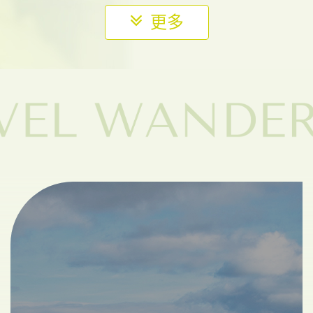
熟客優惠
暑假樂遊
立即報名
35,800
NT$
國內