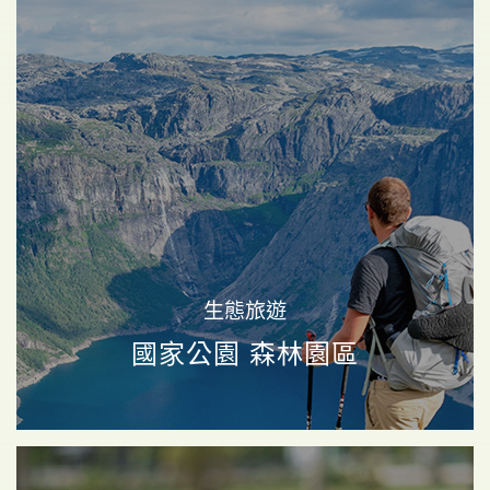
(確定成團)《素易遊》8/16【司馬庫斯2日】上帝的部
落．千年絕美巨木群．秘境美食假期
上帝的部落
絕美巨木
立即報名
7,180
NT$