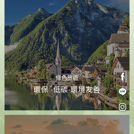
《素易遊》2/16【司馬庫斯賞櫻2日】一年一會的粉
紅山谷．司馬庫斯櫻花季限定
賞櫻限定
上帝的部落
絕美巨木
立即報名
7,880
NT$