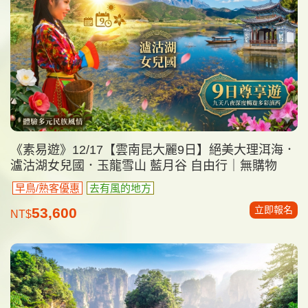
《素易遊》12/17【雲南昆大麗9日】絕美大理洱海．
瀘沽湖女兒國．玉龍雪山 藍月谷 自由行｜無購物
早鳥/熟客優惠
去有風的地方
立即報名
53,600
NT$