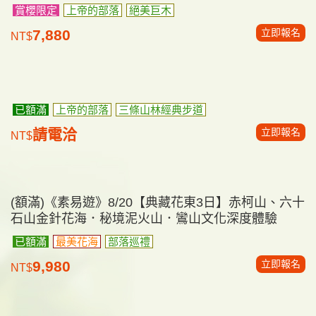
韓國
(額滿)《素易遊》8/9【首爾童樂會5日】愛寶樂園．
馬戲團．水族館．星空圖書館．稻花農夫 千年古剎
寺院體驗．米其林禪食