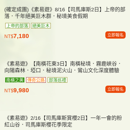
(最後2位)《素易遊》12/2 【北中越全覽7日】河內下
龍灣六星豪華海上郵輪．峴港巴拿山．會安古鎮 全
程五星｜無購物
早鳥/熟客優惠
全程五星
北、中越精華
立即報名
46,800
NT$