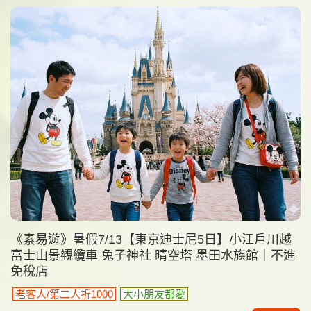
《素易遊》暑假7/13【東京迪士尼5日】小江戶川越
富士山景觀纜車 兔子神社 晴空塔 墨田水族館｜不進
免稅店
老客人/第二人折1000
大小朋友都愛