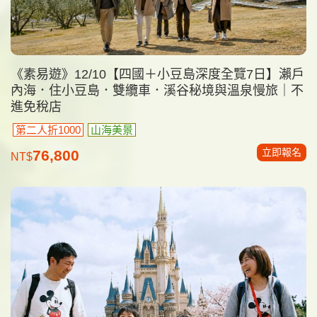
《素易遊》12/10【四國＋小豆島深度全覽7日】瀨戶
內海．住小豆島．雙纜車．溪谷秘境與溫泉慢旅｜不
進免稅店
第二人折1000
山海美景
立即報名
76,800
NT$