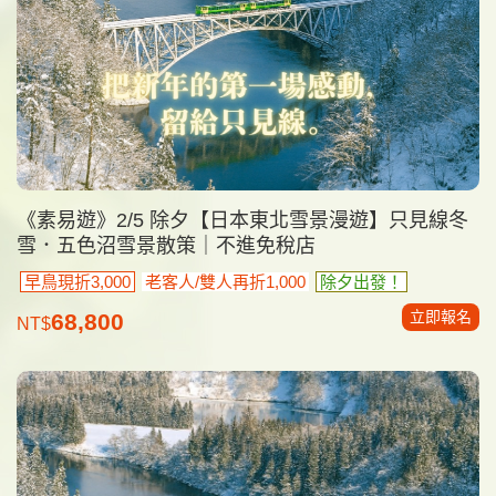
《素易遊》2/5 除夕【日本東北雪景漫遊】只見線冬
雪．五色沼雪景散策｜不進免稅店
早鳥現折3,000
老客人/雙人再折1,000
除夕出發！
立即報名
68,800
NT$