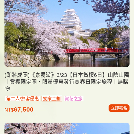
(即將成團)《素易遊》3/23【日本賞櫻6日】山陰山陽
｜賞櫻限定團．限量優惠發行🌸春日限定旅程｜無購
物
第二人/熟客優惠
獨家企劃
賞花之旅
立即報名
67,500
NT$