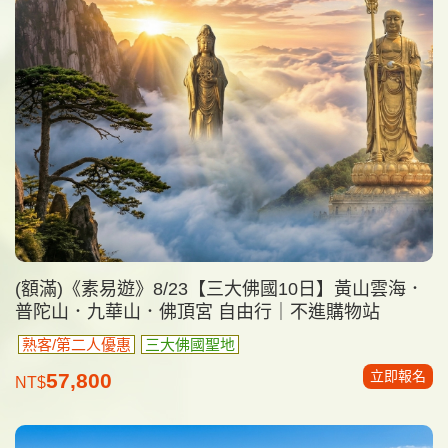
(額滿)《素易遊》8/23【三大佛國10日】黃山雲海．
普陀山．九華山．佛頂宮 自由行｜不進購物站
熟客/第二人優惠
三大佛國聖地
立即報名
57,800
NT$