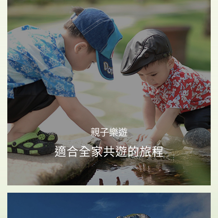
《素易遊》【南橫花東3日】南橫秘境．霧鹿峽谷．
向陽森林．埡口．秘境泥火山．鸞山文化深度體驗
南橫之美
傳奇公路
部落巡禮
立即報名
9,980
NT$