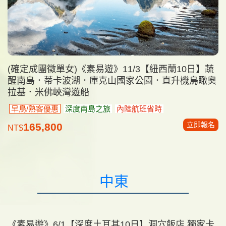
(確定成團徵單女)《素易遊》11/3【紐西蘭10日】蔬
醒南島．蒂卡波湖．庫克山國家公園．直升機鳥瞰奧
拉基．米佛峽灣遊船
早鳥/熟客優惠
深度南島之旅
內陸航班省時