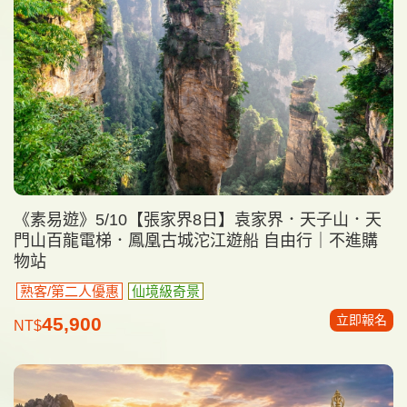
《素易遊》5/10【張家界8日】袁家界．天子山．天
門山百龍電梯．鳳凰古城沱江遊船 自由行｜不進購
物站
熟客/第二人優惠
仙境級奇景
立即報名
45,900
NT$