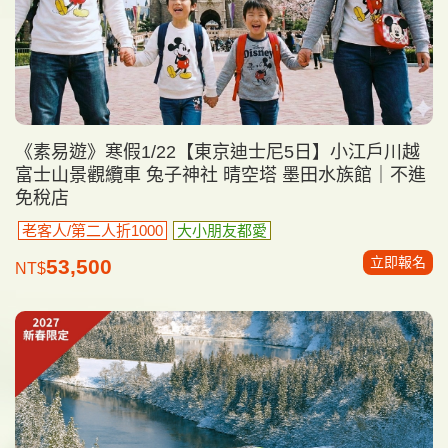
《素易遊》寒假1/22【東京迪士尼5日】小江戶川越
富士山景觀纜車 兔子神社 晴空塔 墨田水族館｜不進
免稅店
老客人/第二人折1000
大小朋友都愛
立即報名
53,500
NT$