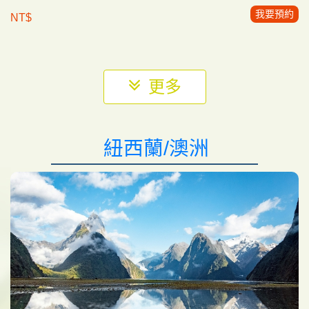
(預約報名)《素易遊》6/26【瑞士國鐵14天】七大景
致列車．六大名峰．五條經典步道 精華之旅｜不進
免稅店
預約報名
美景的天花板
深度慢遊
我要預約
NT$
紐西蘭/澳洲