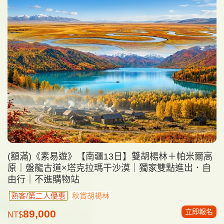
(額滿)《素易遊》【南疆13日】雙胡楊林＋帕米爾高
原｜盤龍古道×塔克拉瑪干沙漠｜獨家雙點進出．自
由行｜不進購物站
熟客/第二人優惠
秋賞胡楊林
立即報名
89,000
NT$