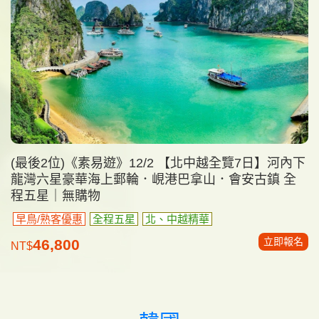
(最後2位)《素易遊》12/2 【北中越全覽7日】河內下
龍灣六星豪華海上郵輪．峴港巴拿山．會安古鎮 全
程五星｜無購物
早鳥/熟客優惠
全程五星
北、中越精華
立即報名
46,800
NT$