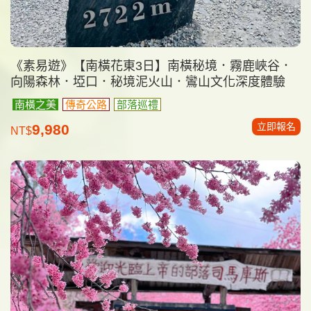
《素易遊》【南橫花東3日】南橫秘境．霧鹿峽谷．
向陽森林．埡口．秘境泥火山．鸞山文化深度體驗
南橫之美
傳奇公路
部落巡禮
立即報名
9,980
NT$