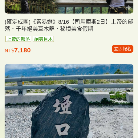
(確定成團)《素易遊》8/16【司馬庫斯2日】上帝的部
落．千年絕美巨木群．秘境美食假期
上帝的部落
絕美巨木
立即報名
7,180
NT$