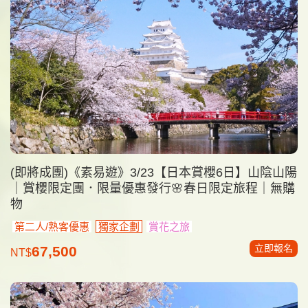
(即將成團)《素易遊》3/23【日本賞櫻6日】山陰山陽
｜賞櫻限定團．限量優惠發行🌸春日限定旅程｜無購
物
第二人/熟客優惠
獨家企劃
賞花之旅
立即報名
67,500
NT$