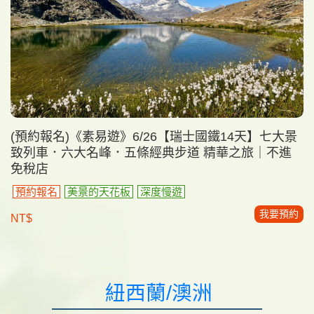
(預約報名)《素易遊》6/26【瑞士國鐵14天】七大景
致列車．六大名峰．五條經典步道 精華之旅｜不進
免稅店
預約報名
美景的天花板
深度慢遊
我要預約
NT$
紐西蘭/澳洲