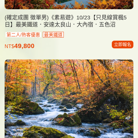
(確定成團 徵單男)《素易遊》10/23【只見線賞楓5
日】最美鐵道．安達太良山．大內宿．五色沼
第二人/熟客優惠
最美鐵道
立即報名
49,800
NT$