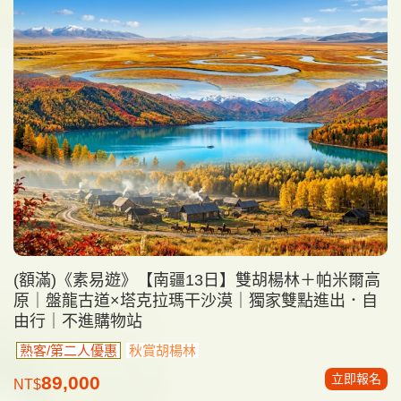
(額滿)《素易遊》【南疆13日】雙胡楊林＋帕米爾高
原｜盤龍古道×塔克拉瑪干沙漠｜獨家雙點進出．自
由行｜不進購物站
熟客/第二人優惠
秋賞胡楊林
立即報名
89,000
NT$