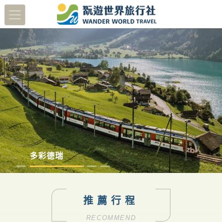
蔬醒南島
多彩德瑞
澳洲塔斯馬尼亞
日本北陸賞櫻8日
推薦行程
RECOMMEND