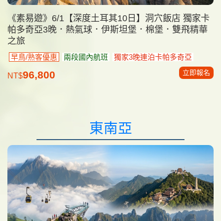
《素易遊》6/1【深度土耳其10日】洞穴飯店 獨家卡
帕多奇亞3晚．熱氣球．伊斯坦堡．棉堡．雙飛精華
之旅
早鳥/熟客優惠
兩段國內航班
獨家3晚連泊卡帕多奇亞
立即報名
96,800
NT$
東南亞