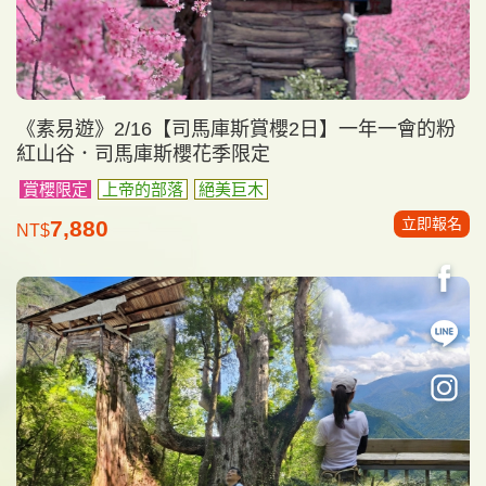
《素易遊》2/16【司馬庫斯賞櫻2日】一年一會的粉
紅山谷．司馬庫斯櫻花季限定
賞櫻限定
上帝的部落
絕美巨木
立即報名
7,880
NT$