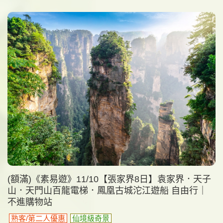
(額滿)《素易遊》11/10【張家界8日】袁家界．天子
山．天門山百龍電梯．鳳凰古城沱江遊船 自由行｜
不進購物站
熟客/第二人優惠
仙境級奇景