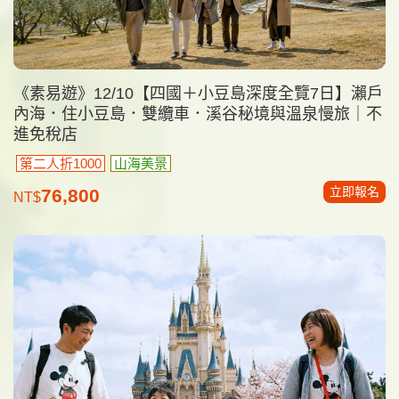
《素易遊》12/10【四國＋小豆島深度全覽7日】瀨戶
內海．住小豆島．雙纜車．溪谷秘境與溫泉慢旅｜不
進免稅店
第二人折1000
山海美景
立即報名
76,800
NT$