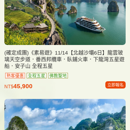
(確定成團)《素易遊》11/14【北越沙壩6日】龍雲玻
璃天空步道．番西邦纜車．臥鋪火車．下龍灣五星遊
船．安子山 全程五星
熟客優惠
全程五星
佛教聖地
立即報名
45,900
NT$