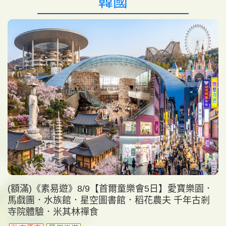
韓國
(額滿)《素易遊》8/9【首爾童樂會5日】愛寶樂園．
馬戲團．水族館．星空圖書館．稻花農夫 千年古剎
寺院體驗．米其林禪食