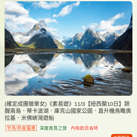
(確定成團徵單女)《素易遊》11/3【紐西蘭10日】蔬
醒南島．蒂卡波湖．庫克山國家公園．直升機鳥瞰奧
拉基．米佛峽灣遊船
早鳥/熟客優惠
深度南島之旅
內陸航班省時