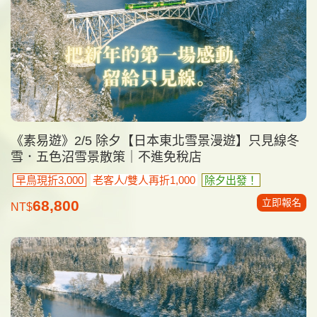
《素易遊》2/5 除夕【日本東北雪景漫遊】只見線冬
雪．五色沼雪景散策｜不進免稅店
早鳥現折3,000
老客人/雙人再折1,000
除夕出發！
立即報名
68,800
NT$