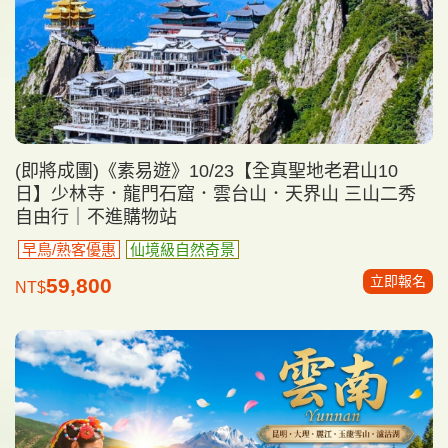
(即將成團)《素易遊》10/23【全真聖地老君山10
日】少林寺．龍門石窟．雲台山．天界山 三山二秀
自由行｜不進購物站
早鳥/熟客優惠
仙境級自然奇景
立即報名
59,800
NT$