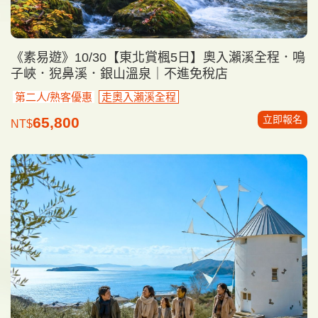
《素易遊》10/30【東北賞楓5日】奧入瀨溪全程．鳴
子峽．猊鼻溪．銀山溫泉｜不進免稅店
第二人/熟客優惠
走奧入瀨溪全程
立即報名
65,800
NT$