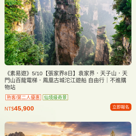
《素易遊》5/10【張家界8日】袁家界．天子山．天
門山百龍電梯．鳳凰古城沱江遊船 自由行｜不進購
物站
熟客/第二人優惠
仙境級奇景
立即報名
45,900
NT$