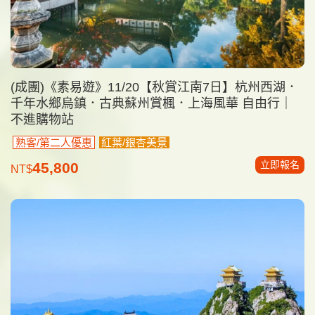
(成團)《素易遊》11/20【秋賞江南7日】杭州西湖．
千年水鄉烏鎮．古典蘇州賞楓．上海風華 自由行｜
不進購物站
熟客/第二人優惠
紅葉/銀杏美景
立即報名
45,800
NT$