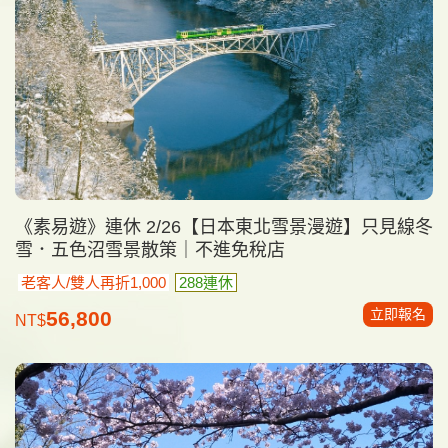
《素易遊》連休 2/26【日本東北雪景漫遊】只見線冬
雪．五色沼雪景散策｜不進免稅店
老客人/雙人再折1,000
288連休
立即報名
56,800
NT$