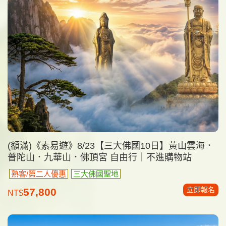
(額滿)《素易遊》8/23【三大佛國10日】黃山雲海．
普陀山．九華山．佛頂宮 自由行｜不進購物站
熟客/第二人優惠
三大佛國聖地
立即報名
57,800
NT$