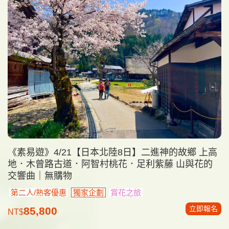
《素易遊》4/21【日本北陸8日】二進神的故鄉 上高
地．木曾路古道．阿智村桃花．足利紫藤 山與花的
交響曲｜無購物
第二人/熟客優惠
獨家企劃
賞花之旅
立即報名
85,800
NT$