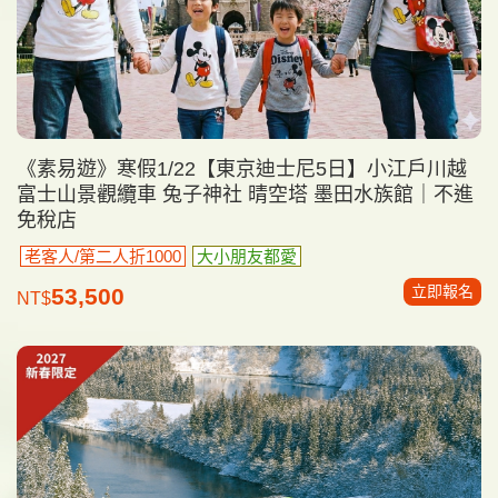
《素易遊》寒假1/22【東京迪士尼5日】小江戶川越
富士山景觀纜車 兔子神社 晴空塔 墨田水族館｜不進
免稅店
老客人/第二人折1000
大小朋友都愛
立即報名
53,500
NT$