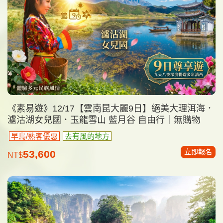
《素易遊》12/17【雲南昆大麗9日】絕美大理洱海．
瀘沽湖女兒國．玉龍雪山 藍月谷 自由行｜無購物
早鳥/熟客優惠
去有風的地方
立即報名
53,600
NT$