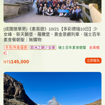
(成團徵單男)《素易遊》10/21【多彩德瑞10日】少
女峰．新天鵝堡．羅騰堡．黃金景觀列車．瑞士百年
素食餐朝聖｜無購物
早鳥/熟客優惠
歐洲之巔少女峰
瑞士百年素食朝聖
金黃楓
紅
立即報名
145,000
NT$