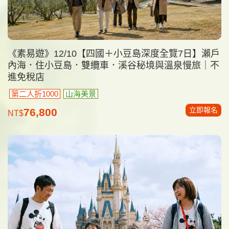
《素易遊》12/10【四國＋小豆島深度全覽7日】瀨戶
內海．住小豆島．雙纜車．溪谷秘境與溫泉慢旅｜不
進免稅店
第二人折1000
山海美景
立即報名
76,800
NT$