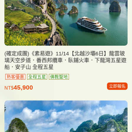
(確定成團)《素易遊》11/14【北越沙壩6日】龍雲玻
璃天空步道．番西邦纜車．臥鋪火車．下龍灣五星遊
船．安子山 全程五星
熟客優惠
全程五星
佛教聖地
立即報名
45,900
NT$