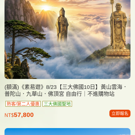
(額滿)《素易遊》8/23【三大佛國10日】黃山雲海．
普陀山．九華山．佛頂宮 自由行｜不進購物站
熟客/第二人優惠
三大佛國聖地
立即報名
57,800
NT$