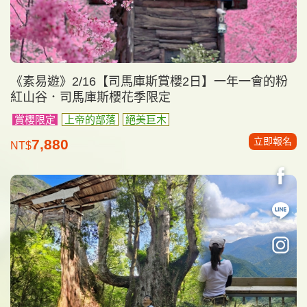
《素易遊》2/16【司馬庫斯賞櫻2日】一年一會的粉
紅山谷．司馬庫斯櫻花季限定
賞櫻限定
上帝的部落
絕美巨木
立即報名
7,880
NT$