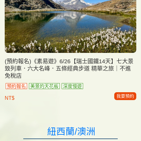
(預約報名)《素易遊》6/26【瑞士國鐵14天】七大景
致列車．六大名峰．五條經典步道 精華之旅｜不進
免稅店
預約報名
美景的天花板
深度慢遊
我要預約
NT$
紐西蘭/澳洲