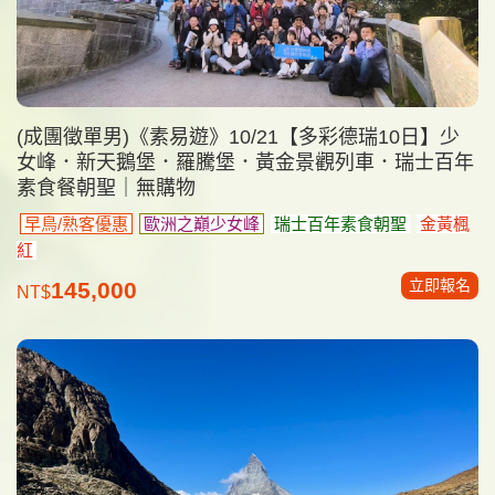
(成團徵單男)《素易遊》10/21【多彩德瑞10日】少
女峰．新天鵝堡．羅騰堡．黃金景觀列車．瑞士百年
素食餐朝聖｜無購物
早鳥/熟客優惠
歐洲之巔少女峰
瑞士百年素食朝聖
金黃楓
紅
立即報名
145,000
NT$