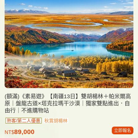
(額滿)《素易遊》【南疆13日】雙胡楊林＋帕米爾高
原｜盤龍古道×塔克拉瑪干沙漠｜獨家雙點進出．自
由行｜不進購物站
熟客/第二人優惠
秋賞胡楊林
立即報名
89,000
NT$