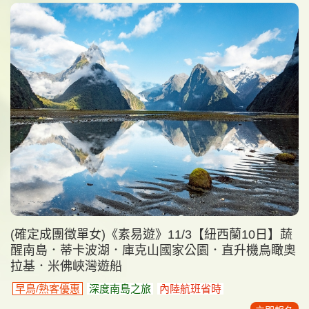
(確定成團徵單女)《素易遊》11/3【紐西蘭10日】蔬
醒南島．蒂卡波湖．庫克山國家公園．直升機鳥瞰奧
拉基．米佛峽灣遊船
早鳥/熟客優惠
深度南島之旅
內陸航班省時