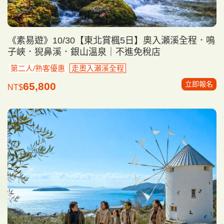
《素易遊》10/30【東北賞楓5日】奧入瀨溪全程．鳴
子峽．猊鼻溪．銀山溫泉｜不進免稅店
第二人/熟客優惠
走奧入瀨溪全程
立即報名
65,800
NT$