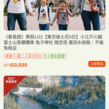
《素易遊》寒假1/22【東京迪士尼5日】小江戶川越
富士山景觀纜車 兔子神社 晴空塔 墨田水族館｜不進
免稅店
老客人/第二人折1000
大小朋友都愛
立即報名
53,500
NT$