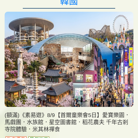
韓國
(額滿)《素易遊》8/9【首爾童樂會5日】愛寶樂園．
馬戲團．水族館．星空圖書館．稻花農夫 千年古剎
寺院體驗．米其林禪食