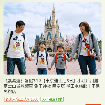
《素易遊》暑假7/13【東京迪士尼5日】小江戶川越
富士山景觀纜車 兔子神社 晴空塔 墨田水族館｜不進
免稅店
老客人/第二人折1000
大小朋友都愛