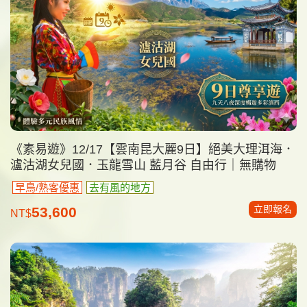
《素易遊》12/17【雲南昆大麗9日】絕美大理洱海．
瀘沽湖女兒國．玉龍雪山 藍月谷 自由行｜無購物
早鳥/熟客優惠
去有風的地方
立即報名
53,600
NT$