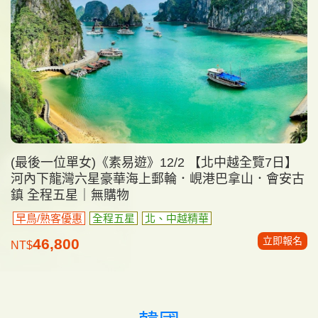
(最後一位單女)《素易遊》12/2 【北中越全覽7日】
河內下龍灣六星豪華海上郵輪．峴港巴拿山．會安古
鎮 全程五星｜無購物
早鳥/熟客優惠
全程五星
北、中越精華
立即報名
46,800
NT$