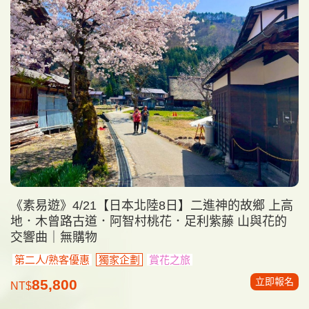
《素易遊》4/21【日本北陸8日】二進神的故鄉 上高
地．木曾路古道．阿智村桃花．足利紫藤 山與花的
交響曲｜無購物
第二人/熟客優惠
獨家企劃
賞花之旅
立即報名
85,800
NT$