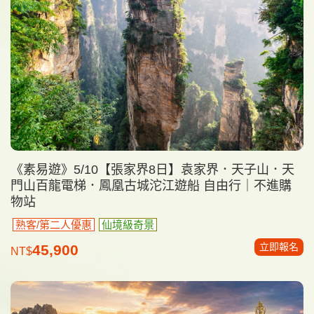
《素易遊》5/10【張家界8日】袁家界．天子山．天
門山百龍電梯．鳳凰古城沱江遊船 自由行｜不進購
物站
熟客/第二人優惠
仙境級奇景
立即報名
45,900
NT$