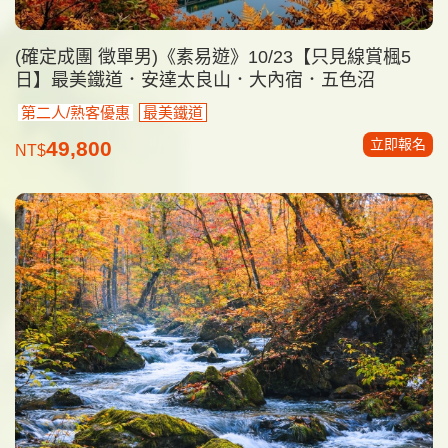
(確定成團 徵單男)《素易遊》10/23【只見線賞楓5
日】最美鐵道．安達太良山．大內宿．五色沼
第二人/熟客優惠
最美鐵道
立即報名
49,800
NT$