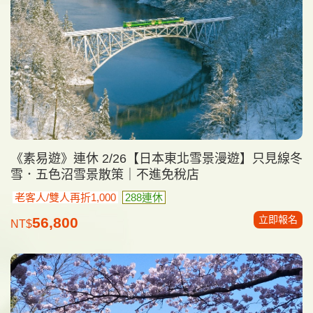
《素易遊》連休 2/26【日本東北雪景漫遊】只見線冬
雪．五色沼雪景散策｜不進免稅店
老客人/雙人再折1,000
288連休
立即報名
56,800
NT$