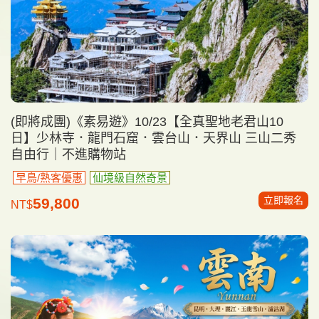
(即將成團)《素易遊》10/23【全真聖地老君山10
日】少林寺．龍門石窟．雲台山．天界山 三山二秀
自由行｜不進購物站
早鳥/熟客優惠
仙境級自然奇景
立即報名
59,800
NT$