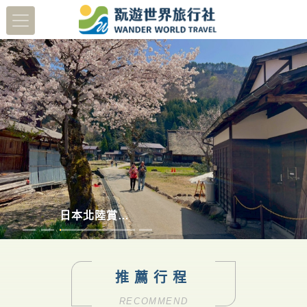
蔬醒南島
多彩德瑞
澳洲塔斯馬尼亞
日本北陸賞櫻8日
推薦行程
RECOMMEND