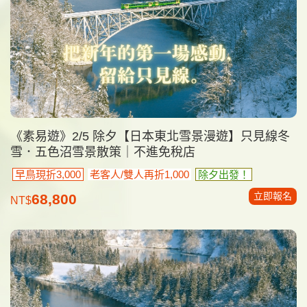
《素易遊》2/5 除夕【日本東北雪景漫遊】只見線冬
雪．五色沼雪景散策｜不進免稅店
早鳥現折3,000
老客人/雙人再折1,000
除夕出發！
立即報名
68,800
NT$