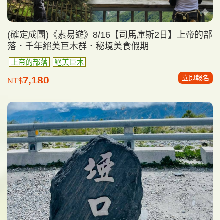
(確定成團)《素易遊》8/16【司馬庫斯2日】上帝的部
落．千年絕美巨木群．秘境美食假期
上帝的部落
絕美巨木
立即報名
7,180
NT$