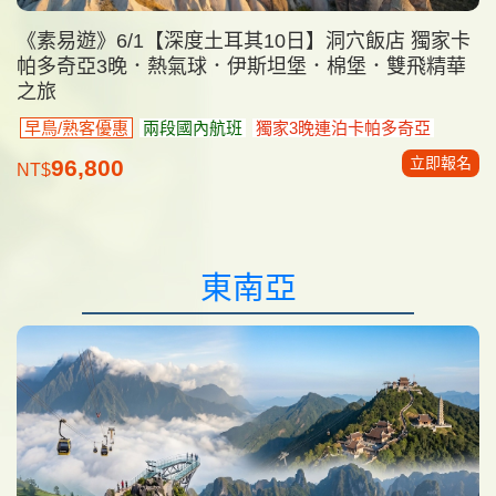
《素易遊》6/1【深度土耳其10日】洞穴飯店 獨家卡
帕多奇亞3晚．熱氣球．伊斯坦堡．棉堡．雙飛精華
之旅
早鳥/熟客優惠
兩段國內航班
獨家3晚連泊卡帕多奇亞
立即報名
96,800
NT$
東南亞