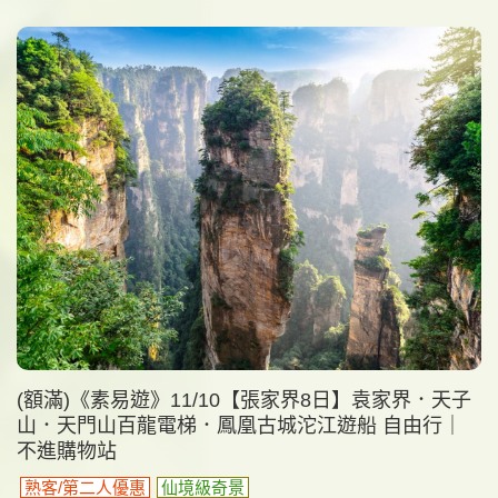
(額滿)《素易遊》11/10【張家界8日】袁家界．天子
山．天門山百龍電梯．鳳凰古城沱江遊船 自由行｜
不進購物站
熟客/第二人優惠
仙境級奇景