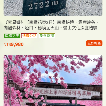
《素易遊》【南橫花東3日】南橫秘境．霧鹿峽谷．
向陽森林．埡口．秘境泥火山．鸞山文化深度體驗
南橫之美
傳奇公路
部落巡禮
立即報名
9,980
NT$