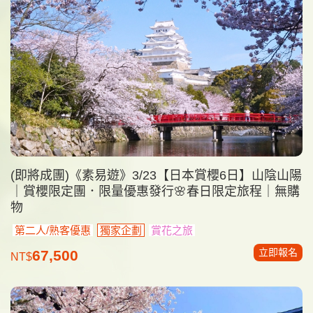
(即將成團)《素易遊》3/23【日本賞櫻6日】山陰山陽
｜賞櫻限定團．限量優惠發行🌸春日限定旅程｜無購
物
第二人/熟客優惠
獨家企劃
賞花之旅
立即報名
67,500
NT$