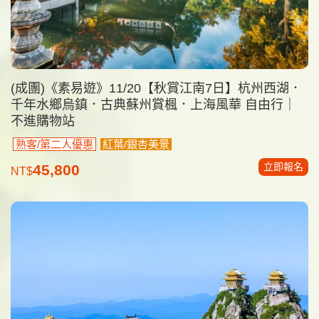
(成團)《素易遊》11/20【秋賞江南7日】杭州西湖．
千年水鄉烏鎮．古典蘇州賞楓．上海風華 自由行｜
不進購物站
熟客/第二人優惠
紅葉/銀杏美景
立即報名
45,800
NT$