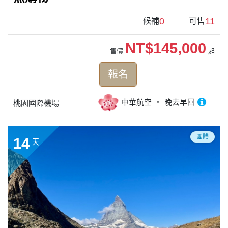
0
11
候補
可售
NT$145,000
售價
起
報名
中華航空
晚去早回
桃園國際機場
團體
14
天