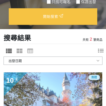
只找可報名
保證出發
開始搜索
搜尋結果
2
共有
筆商品
團體
10
天