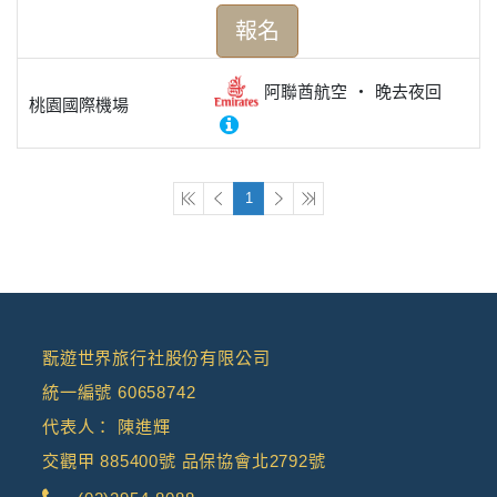
報名
阿聯酋航空
晚去夜回
桃園國際機場
1
翫遊世界旅行社股份有限公司
統一編號 60658742
代表人： 陳進輝
交觀甲 885400號 品保協會北2792號