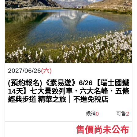
2027/06/26
(六)
(預約報名)《素易遊》6/26【瑞士國鐵
14天】七大景致列車．六大名峰．五條
經典步道 精華之旅｜不進免稅店
0
2
候補
可售
售價尚未公布