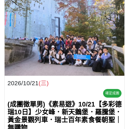
2026/10/21
(三)
確定成團
(成團徵單男)《素易遊》10/21【多彩德
瑞10日】少女峰．新天鵝堡．羅騰堡．
黃金景觀列車．瑞士百年素食餐朝聖｜
無購物