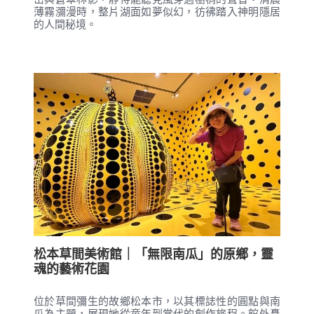
薄霧瀰漫時，整片湖面如夢似幻，彷彿踏入神明隱居
的人間秘境。
松本草間美術館｜「無限南瓜」的原鄉，靈
魂的藝術花園
位於草間彌生的故鄉松本市，以其標誌性的圓點與南
瓜為主題，展現她從童年到當代的創作旅程。館外矗