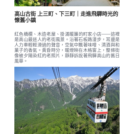
高山古街 上三町、下三町｜走進飛驒時光的
懷舊小鎮
紅色橋欄、木造老屋、掛滿暖簾的町家小店——這裡
是高山最迷人的老街風景。沿著石板路漫步，耳邊是
人力車輕輕滑過的聲音，空氣中飄著味噌、清酒與和
菓子的香氣。黃昏時分，暖燈映在木格窗上，整條街
像被夕陽染紅的老照片，靜靜訴說著飛驒高山的舊日
風華。