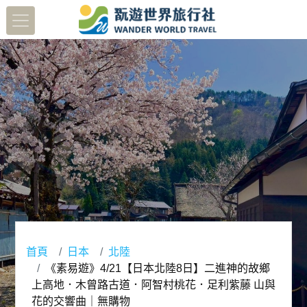
首頁
日本
北陸
《素易遊》4/21【日本北陸8日】二進神的故鄉
上高地．木曾路古道．阿智村桃花．足利紫藤 山與
花的交響曲｜無購物