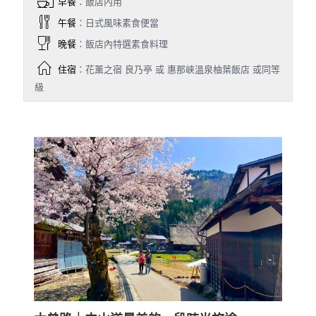
早餐
：飯店內用
午餐
：日式風味素食便當
晚餐
：飯店內特選素食料理
住宿
：花薰之宿 良乃亭 或 惠那峽溫泉柚葉飯店 或同等
級