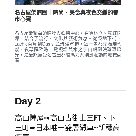
名古屋榮商圈｜時尚、美食與夜色交織的都
市心臟
名古屋最繁華的購物與娛樂中心，百貨林立、霓虹閃
爍，結合了流行、文化與藝術氣息。從榮地下街、
Lachic百貨到Oasis 21玻璃穹頂，每一處都充滿現代
感。夜幕降臨時，電視塔與水之宇宙船倒映璀璨燈
光，是最能感受名古屋都會魅力與潮流脈動的地標街
區。
Day 2
高山陣屋➠高山古街上三町、下
三町➠日本唯一雙層纜車~新穗高