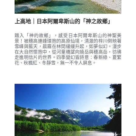
上高地｜日本阿爾卑斯山的「神之故鄉」
踏入「神的故鄉」，感受日本阿爾卑斯山的神聖美
景！被穗高連峰環抱的高原仙境，清澈的梓川倒映著
雪峰與藍天，晨霧在林間緩緩升起，如夢似幻。漫步
在大自然懷抱中，從河童橋望向燒岳與穗高岳，彷彿
走進明信片的世界。四季變幻皆詩意：春新綠、夏繁
花、秋楓紅、冬靜雪，無一不令人屏息。