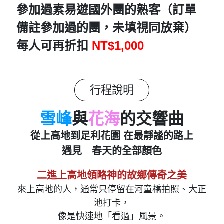
參加過素易遊國外團的熟客（訂單
備註參加過的團，未填視同放棄）
每人可再折扣
NT$1,000
行程說明
雪峰
與
花海
的交響曲
從上高地到足利花園 在最靜謐的路上
遇見 春天的全部顏色
二進上高地領略神的故鄉傳奇之美
來上高地的人，通常只停留在河童橋拍照、大正
池打卡，
像是快速地「看過」風景。