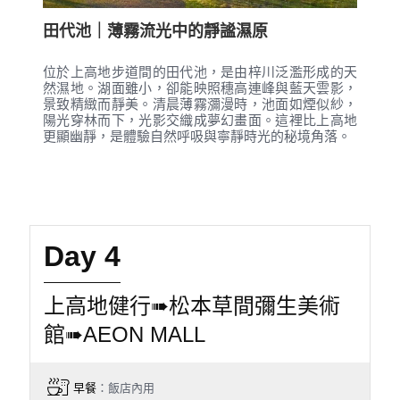
田代池｜薄霧流光中的靜謐濕原
位於上高地步道間的田代池，是由梓川泛濫形成的天
然濕地。湖面雖小，卻能映照穗高連峰與藍天雲影，
景致精緻而靜美。清晨薄霧瀰漫時，池面如煙似紗，
陽光穿林而下，光影交織成夢幻畫面。這裡比上高地
更顯幽靜，是體驗自然呼吸與寧靜時光的秘境角落。
Day 4
上高地健行➠松本草間彌生美術
館➠AEON MALL
早餐
：飯店內用