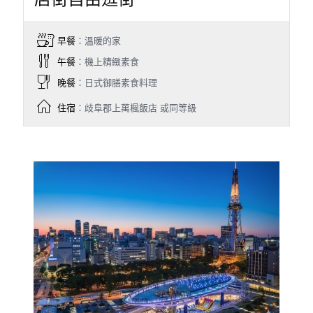
早餐
：溫暖的家
午餐
：機上精緻素食
晚餐
：日式御膳素食料理
住宿
：歧阜郡上萬楓飯店 或同等級