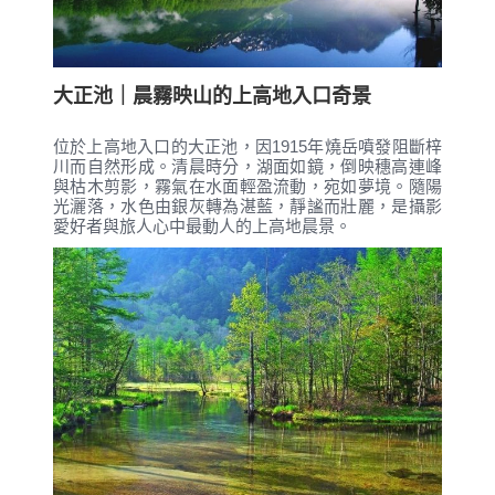
大正池｜晨霧映山的上高地入口奇景
位於上高地入口的大正池，因1915年燒岳噴發阻斷梓
川而自然形成。清晨時分，湖面如鏡，倒映穗高連峰
與枯木剪影，霧氣在水面輕盈流動，宛如夢境。隨陽
光灑落，水色由銀灰轉為湛藍，靜謐而壯麗，是攝影
愛好者與旅人心中最動人的上高地晨景。