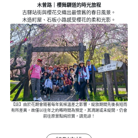
木曾路｜櫻舞驛道的時光旅程
古驛站街與櫻花交織出最懷舊的春日風景。
木造町屋、石板小路感受櫻花的柔和光影。
【註】由於花期會隨著每年氣候溫差之影響，綻放期間先後長短而
有所差異，故僅以往年之約略時間為預定，其凋謝或未綻開，仍會
前往原景點純欣賞，請見諒！