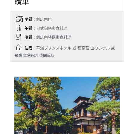
纜車
早餐
：飯店內用
午餐
：日式御膳素食料理
晚餐
：飯店內特選素食料理
住宿
：平湯プリンスホテル 或 穂高荘 山のホテル 或
飛驒廣場飯店 或同等級