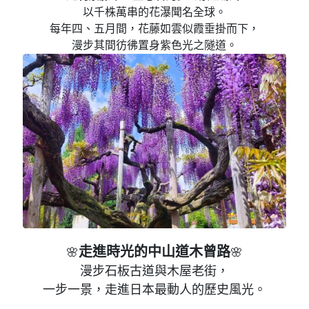
以千株萬串的花瀑聞名全球。
每年四、五月間，花藤如雲似霞垂掛而下，
漫步其間彷彿置身紫色光之隧道。
走進時光的中山道木曾路
🌸
🌸
漫步石板古道與木屋老街，
一步一景，走進日本最動人的歷史風光。