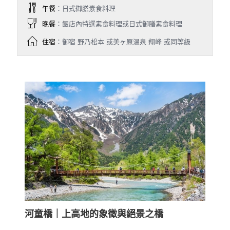
午餐
：日式御膳素食料理
晚餐
：飯店內特選素食料理或日式御膳素食料理
住宿
：御宿 野乃松本 或美ヶ原温泉 翔峰 或同等級
河童橋｜上高地的象徵與絕景之橋