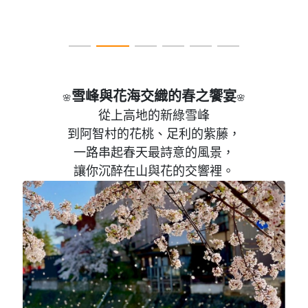
雪峰與花海交織的春之饗宴
🌸
🌸
從上高地的新綠雪峰
到阿智村的花桃、足利的紫藤，
一路串起春天最詩意的風景，
讓你沉醉在山與花的交響裡。