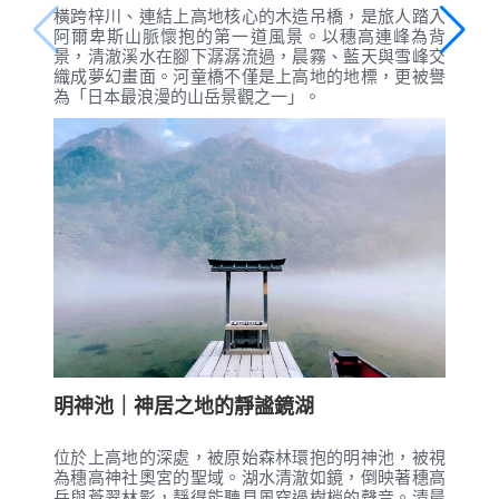
橫跨梓川、連結上高地核心的木造吊橋，是旅人踏入
阿爾卑斯山脈懷抱的第一道風景。以穗高連峰為背
景，清澈溪水在腳下潺潺流過，晨霧、藍天與雪峰交
織成夢幻畫面。河童橋不僅是上高地的地標，更被譽
為「日本最浪漫的山岳景觀之一」。
明神池｜神居之地的靜謐鏡湖
位於上高地的深處，被原始森林環抱的明神池，被視
為穗高神社奧宮的聖域。湖水清澈如鏡，倒映著穗高
岳與蒼翠林影，靜得能聽見風穿過樹梢的聲音。清晨