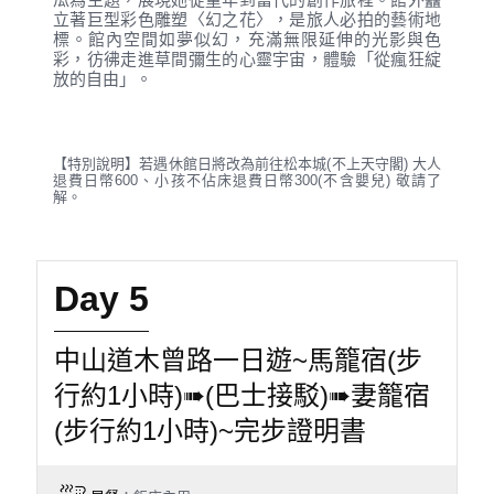
立著巨型彩色雕塑〈幻之花〉，是旅人必拍的藝術地
標。館內空間如夢似幻，充滿無限延伸的光影與色
彩，彷彿走進草間彌生的心靈宇宙，體驗「從瘋狂綻
放的自由」。
【特別說明】若遇休館日將改為前往松本城(不上天守閣) 大人
退費日幣600、小孩不佔床退費日幣300(不含嬰兒) 敬請了
解。
Day 5
中山道木曾路一日遊~馬籠宿(步
行約1小時)➠(巴士接駁)➠妻籠宿
(步行約1小時)~完步證明書