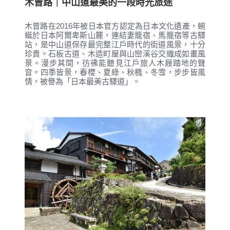
木曾路｜中山道最美的一段時光旅途
木曾路在2016年被日本官方認定為日本文化遺產，蜿
蜒於日本阿爾卑斯山麓，連結妻籠宿、馬籠宿等古驛
站，是中山道保存最完整江戶時代的街道風景，十分
珍貴。石板古道、木造町屋與山巒溪谷交織成如畫風
景。漫步其間，彷彿能聽見江戶旅人木屐踏地的聲
音。四季皆景，春櫻、夏綠、秋楓、冬雪，步步皆風
情，被譽為「日本最美古驛道」。