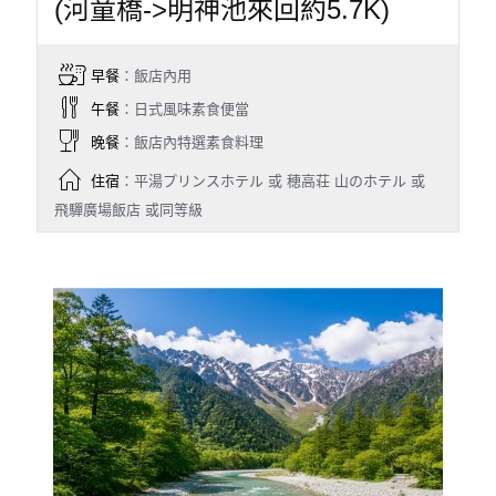
(河童橋->明神池來回約5.7K)
早餐
：飯店內用
午餐
：日式風味素食便當
晚餐
：飯店內特選素食料理
住宿
：平湯プリンスホテル 或 穂高荘 山のホテル 或
飛驒廣場飯店 或同等級