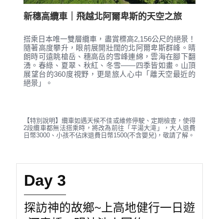
新穗高纜車｜飛越北阿爾卑斯的天空之旅
搭乘日本唯一雙層纜車，盡賞標高2,156公尺的絕景！
隨著高度攀升，眼前展開壯闊的北阿爾卑斯群峰。晴
朗時可遠眺槍岳、穗高岳的雪峰連綿，雲海在腳下翻
湧。春綠、夏翠、秋紅、冬雪——四季皆如畫。山頂
展望台的360度視野，更是旅人心中「離天空最近的
絕景」。
【特別說明】纜車如遇天候不佳或維修停駛、定期檢查，使得
2段纜車都無法搭乘時，將改為前往「平湯大滝」，大人退費
日幣3000、小孩不佔床退費日幣1500(不含嬰兒)，敬請了解。
Day 3
探訪神的故鄉~上高地健行一日遊