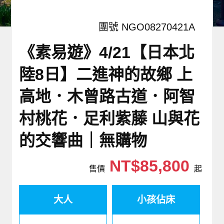
團號 NGO08270421A
《素易遊》4/21【日本北
陸8日】二進神的故鄉 上
高地．木曾路古道．阿智
村桃花．足利紫藤 山與花
的交響曲｜無購物
NT$85,800
售價
起
大人
小孩佔床