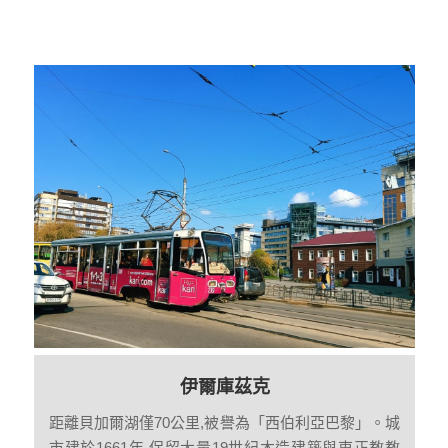
伊爾庫茲克
距離貝加爾湖僅70公里,被譽為「西伯利亞巴黎」。城
市建於1661年,保留大量19世紀木造建築與東正教教