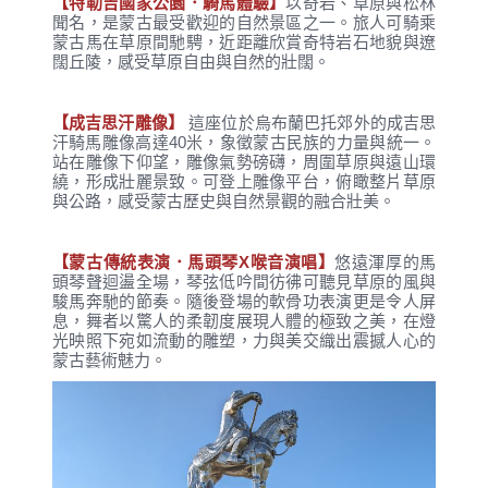
【特勒吉國家公園．騎馬體驗】
以奇岩、草原與松林
聞名，是蒙古最受歡迎的自然景區之一。旅人可騎乘
蒙古馬在草原間馳騁，近距離欣賞奇特岩石地貌與遼
闊丘陵，感受草原自由與自然的壯闊。
【成吉思汗雕像】
這座位於烏布蘭巴托郊外的成吉思
汗騎馬雕像高達40米，象徵蒙古民族的力量與統一。
站在雕像下仰望，雕像氣勢磅礴，周圍草原與遠山環
繞，形成壯麗景致。可登上雕像平台，俯瞰整片草原
與公路，感受蒙古歷史與自然景觀的融合壯美。
【蒙古傳統表演．馬頭琴X喉音演唱】
悠遠渾厚的馬
頭琴聲迴盪全場，琴弦低吟間彷彿可聽見草原的風與
駿馬奔馳的節奏。隨後登場的軟骨功表演更是令人屏
息，舞者以驚人的柔韌度展現人體的極致之美，在燈
光映照下宛如流動的雕塑，力與美交織出震撼人心的
蒙古藝術魅力。