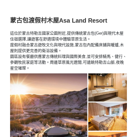
蒙古包渡假村木屋Asa Land Resort
這位於蒙古特勒吉國家公園附近,提供傳統蒙古包(Ger)與現代木屋
住宿選擇,讓遊客在舒適環境中體驗草原生活。
度假村融合蒙古遊牧文化與現代設施,蒙古包內配備床鋪與暖爐,木
屋則提供更完善的衛浴設備。
園區設有餐廳供應蒙古傳統料理與國際美食,並可安排騎馬、健行、
參觀牧民家庭等活動。周邊草原風光遼闊,可遠眺特勒吉山脈,夜晚
星空璀璨。