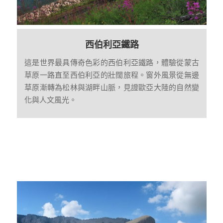
西伯利亞鐵路
這是世界最具傳奇色彩的西伯利亞鐵路，體驗從蒙古
草原一路直至西伯利亞的壯闊旅程。窗外風景從無邊
草原漸轉為松林與湖畔山脈，見證歐亞大陸的自然變
化與人文風光。