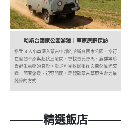
哈斯台國家公園游獵｜草原原野探訪
搭乘 8 人小車深入蒙古中部的哈斯台國家公園，穿行
在遼闊草原與起伏丘陵間，尋找普氏野馬、鹿群等珍
貴野生動物的身影。沿途可見牧民帳篷與自然風光交
織，節奏悠緩、視野開闊，是體驗蒙古草原生命力最
純粹的方式。
———精選飯店———