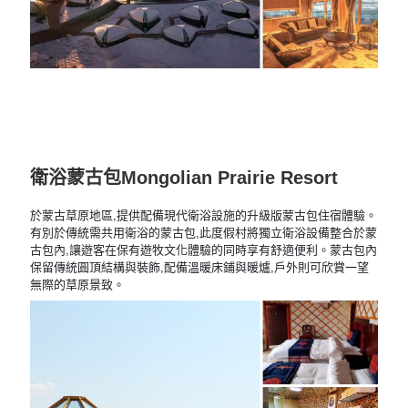
衛浴蒙古包Mongolian Prairie Resort
於蒙古草原地區,提供配備現代衛浴設施的升級版蒙古包住宿體驗。
有別於傳統需共用衛浴的蒙古包,此度假村將獨立衛浴設備整合於蒙
古包內,讓遊客在保有遊牧文化體驗的同時享有舒適便利。
蒙古包內
保留傳統圓頂結構與裝飾,配備溫暖床鋪與暖爐,戶外則可欣賞一望
無際的草原景致。