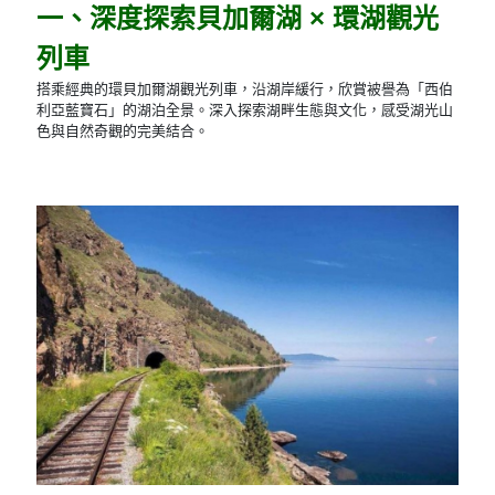
一、深度探索貝加爾湖 × 環湖觀光
列車
搭乘經典的環貝加爾湖觀光列車，沿湖岸緩行，欣賞被譽為「西伯
利亞藍寶石」的湖泊全景。深入探索湖畔生態與文化，感受湖光山
色與自然奇觀的完美結合。