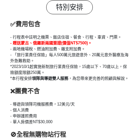
特別安排
✅費用包含
- 行程表中註明之機票、飯店住宿、餐食、行程、車資、門票。
- 贈送蒙古、俄羅斯兩國簽證(價值NT$7500)。
- 兩地機場稅、燃油附加費、雜支附加費。
- 「旅行業責任保險」每人500萬元旅遊意外、20萬元意外醫療及海
外急難救助。
*2023/10/1起實施新制旅行業責任保險，15歲以下、70歲以上，保
險額度限額250萬。
*本行程安排
領隊與導遊雙人服務
，為您帶來更完善的照顧與解說。
❌團費不含
- 導遊與領隊司機服務費，12美元/天
- 個人消費
- 申辦護照費用
- 單人房價差NT$30,000
🚫全程無購物站行程