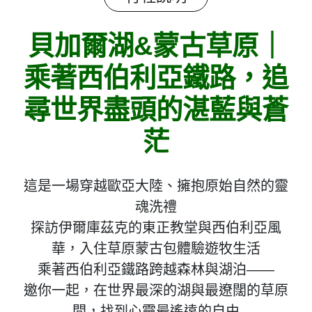
貝加爾湖&蒙古草原｜
乘著西伯利亞鐵路，追
尋世界盡頭的湛藍與蒼
茫
這是一場穿越歐亞大陸、擁抱原始自然的靈
魂洗禮
探訪伊爾庫茲克的東正教堂與西伯利亞風
華，入住草原蒙古包體驗遊牧生活
乘著西伯利亞鐵路跨越森林與湖泊——
邀你一起，在世界最深的湖與最遼闊的草原
間，找到心靈最遙遠的自由