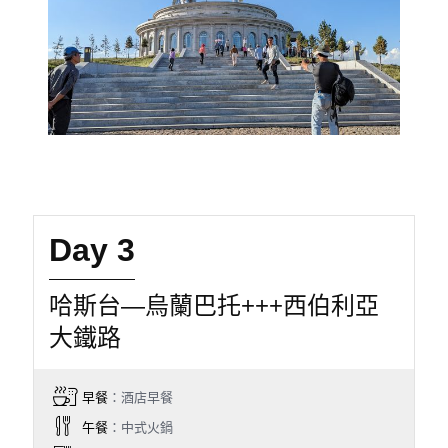
Day 3
哈斯台—烏蘭巴托+++西伯利亞
大鐵路
早餐
：酒店早餐
午餐
：中式火鍋