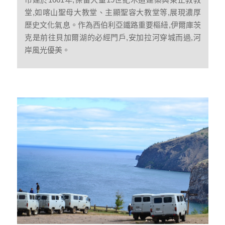
堂,如喀山聖母大教堂、主顯聖容大教堂等,展現濃厚
歷史文化氣息。作為西伯利亞鐵路重要樞紐,伊爾庫茨
克是前往貝加爾湖的必經門戶,安加拉河穿城而過,河
岸風光優美。