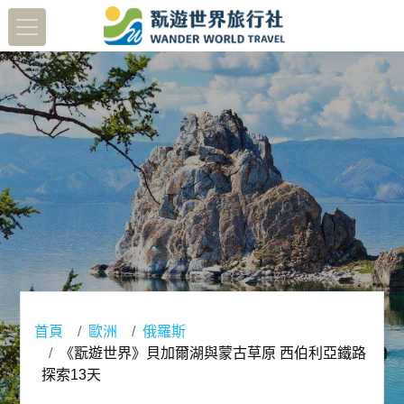
首頁
歐洲
俄羅斯
《翫遊世界》貝加爾湖與蒙古草原 西伯利亞鐵路
探索13天