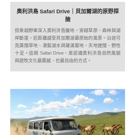
奧利洪島 Safari Drive｜貝加爾湖的原野探
險
搭乘越野車深入奧利洪島腹地，穿越草原、森林與湖
岸斷崖，近距離感受貝加爾湖最原始的風景。沿途可
見廣闊草地、湛藍湖水與薩滿聖地，天地遼闊、野性
十足。這趟 Safari Drive，是認識奧利洪島自然風貌
與遊牧文化最震撼、也最自由的方式。