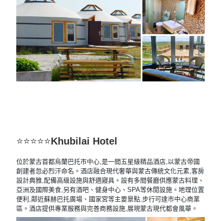
⭐⭐⭐⭐⭐
Khubilai Hotel
位於蒙古首都烏蘭巴托市中心,是一間五星級精品酒店,以蒙古帝國
創建者忽必烈汗命名。酒店融合現代奢華與蒙古傳統文化元素,客房
設計典雅,配備高級設施與舒適寢具。
設有多間餐廳供應蒙古料理、
亞洲及國際美食,另有酒吧、健身中心、SPA等休閒設施。地理位置
便利,鄰近蘇赫巴托廣場、國家宮等主要景點,步行可達市中心商業
區。
酒店提供專業服務與完善商務設施,展現蒙古現代都會風華。