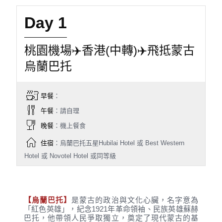
Day 1
桃園機場✈️香港(中轉)✈️飛抵蒙古
烏蘭巴托
早餐
：
午餐
：請自理
晚餐
：機上餐食
住宿
：烏蘭巴托五星Hubilai Hotel 或 Best Western
Hotel 或 Novotel Hotel 或同等級
【烏蘭巴托】
是蒙古的政治與文化心臟，名字意為
「紅色英雄」，紀念1921年革命領袖、民族英雄蘇赫
巴托，他帶領人民爭取獨立，奠定了現代蒙古的基