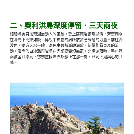
二、奧利洪島深度停留．三天兩夜
細細體會貝加爾湖最動人的風貌。登上薩滿岩俯瞰湖灣，蒼藍湖水
在陽光下閃爍如鏡，傳說中神靈的居所散發著靜謐的力量。前往合
波角，遠方天水一線，湖色由碧藍漸轉深靛，彷彿能看見風的流
動。沿岸的白沙灘與岩壁在光影間變幻無窮，夕陽灑落時，整座湖
面被金紅染亮，彷彿整個世界都靜止在那一刻，只剩下湖與心的共
鳴。