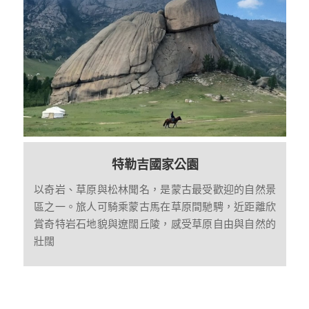
特勒吉國家公園
以奇岩、草原與松林聞名，是蒙古最受歡迎的自然景
區之一。旅人可騎乘蒙古馬在草原間馳騁，近距離欣
賞奇特岩石地貌與遼闊丘陵，感受草原自由與自然的
壯闊